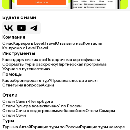
Будьте с нами
Компания
О нас
Карьера в Level.Travel
Отзывы о нас
Контакты
Ко-промо с Level.Travel
Инструменты
Календарь низких цен
Подарочные сертификаты
Оформить тур в рассрочку
Партнерская программа
Журнал о путешествиях
Помощь
Как забронировать тур?
Правила въезда и визы
Ответы на вопросы
Акции
Отели
Отели Санкт-Петербурга
Отели "ультра все включено" по России
Отели Сочи с подогреваемым бассейном
Отели Самары
Отели Сочи
Туры
Туры на Алтай
Горящие туры по России
Горящие туры на море