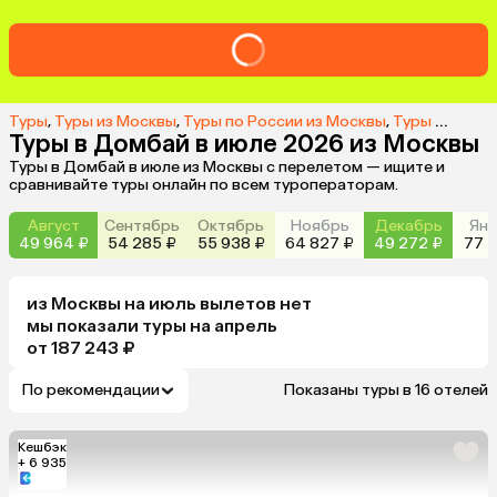
Туры
,
Туры из Москвы
,
Туры по России из Москвы
,
Туры в Домбай из Москвы
Туры в Домбай в июле 2026 из Москвы
Туры в Домбай в июле из Москвы с перелетом — ищите и
сравнивайте туры онлайн по всем туроператорам.
Август
Сентябрь
Октябрь
Ноябрь
Декабрь
Янв
49 964 ₽
54 285 ₽
55 938 ₽
64 827 ₽
49 272 ₽
77 2
из
Москвы
на июль
вылетов нет
мы показали туры
на
апрель
от 187 243 ₽
По рекомендации
Показаны туры в 16 отелей
Кешбэк
+ 6 935