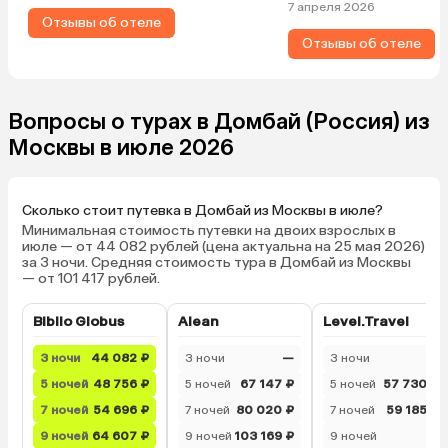
7 апреля 2026
Отзывы об отеле
Отзывы об отеле
Вопросы о турах в Домбай (Россия) из
Москвы в июле 2026
Сколько стоит путевка в Домбай из Москвы в июле?
Минимальная стоимость путевки на двоих взрослых в
июле — от 44 082 рублей (цена актуальна на 25 мая 2026)
за 3 ночи. Средняя стоимость тура в Домбай из Москвы
— от 101 417 рублей.
Biblio Globus
Alean
Level.Travel
3 ночи
44 082 ₽
3 ночи
—
3 ночи
—
5 ночей
48 756 ₽
5 ночей
67 147 ₽
5 ночей
57 730 ₽
7 ночей
54 696 ₽
7 ночей
80 020 ₽
7 ночей
59 185 ₽
9 ночей
64 607 ₽
9 ночей
103 169 ₽
9 ночей
—