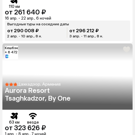
110 км
от 261 640 ₽
16 апр. - 22 апр., 6 ночей
Выгодные туры на соседние даты
от 290 008 ₽
от 296 212 ₽
2 апр. - 10 апр., 8 н.
3 апр. - 11 апр., 8 н.
Кешбэк
+ 6 472
Цахкадзор, Армения
Aurora Resort
Tsaghkadzor, By One
63 км
везде
от 323 626 ₽
1 апр. - 8 апр., 7 ночей