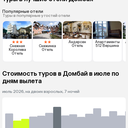
Популярные отели
Туры в популярные у гостей отели
★
★
★
★
★
Андерсен
Апартаменты
А
Отель
512 Вершина
Снежная
Снежинка
Королева
Отель
Отель
Стоимость туров в Домбай в июле по
дням вылета
июль 2026, на двоих взрослых, 7 ночей