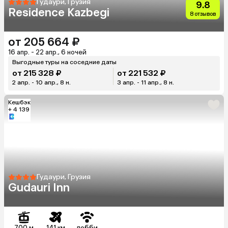
Гудаури, Грузия
9.8
Residence Kazbegi
8 отзывов
от 205 664 ₽
16 апр. - 22 апр., 6 ночей
Выгодные туры на соседние даты
от 215 328 ₽
от 221 532 ₽
2 апр. - 10 апр., 8 н.
3 апр. - 11 апр., 8 н.
Кешбэк
+ 4 139
Гудаури, Грузия
Gudauri Inn
700 м
141 км
лобби