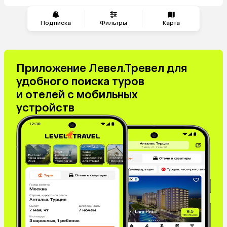
Сербия
Кипр
Малайзия
Марокко
Подписка
Фильтры
Карта
Катар
Южная Корея
Киргизия
Оман
Иордания
Филиппины
Приложение Левел.Тревел для
Израиль
Гонконг
удобного поиска туров
Венесуэла
Саудовская Аравия
и отелей с мобильных
Бахрейн
Куба
устройств
Греция
Таджикистан
Италия
Испания
Венгрия
Болгария