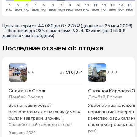
1
2
3
4
5
6
7
8
9
10
11
12
13
14
15
июл
июл
июл
июл
июл
июл
июл
июл
июл
июл
июл
июл
июл
июл
июл
и
Цены на туры от 44 082 до 67 275 ₽ (данные на 25 мая 2026)
— Экономия до 23% с вылетами 2, 3, 4, 10 июля (на 9 559 ₽
дешевле чем в среднем)
Последние отзывы об отдыхе
★★
от 51 613 ₽
★★★
Снежинка Отель
Снежная Королева О
Домбай, Россия
Домбай, Россия
Все понравилось: от
Удобное расположени
расположения до питания (у меня
нормальные номера, ц
были и завтраки, и ужины).
качество, отдыхали не
Спасибо всей команде отеля!
вполне устроило, вер
раз)
9 апреля 2026