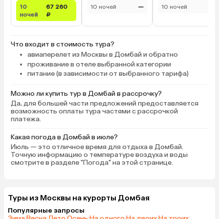
10
67 260
10 ночей
—
10 ночей
—
ночей
₽
Что входит в стоимость тура?
авиаперелет из Москвы в Домбай и обратно
проживание в отеле выбранной категории
питание (в зависимости от выбранного тарифа)
Можно ли купить тур в Домбай в рассрочку?
Да, для большей части предложений предоставляется
возможность оплаты тура частями с рассрочкой
платежа.
Какая погода в Домбай в июле?
Июль — это отличное время для отдыха в Домбай.
Точную информацию о температуре воздуха и воды
смотрите в разделе "Погода" на этой странице.
Туры из Москвы на курорты Домбая
Популярные запросы
Зима
·
Весна
·
Лето
·
Осень
·
На одного
·
На двоих
·
На троих
·