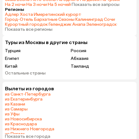
На 2 ночи
·
На 3 ночи
·
На 5 ночей
·
Показать все запросы
Регионы
Адлер
·
Хоста
·
Имеретинский курорт
·
Город-Отель Бархатные Сезоны
·
Калининград
·
Сочи
·
Курортный городок
·
Геленджик
·
Анапа
·
Зеленоградск
·
Показать все регионы
Туры из Москвы в другие страны
Турция
Россия
Египет
Абхазия
Китай
Таиланд
Остальные страны
Вьетнам
ОАЭ
Мальдивы
Тунис
Вылеты из городов
Грузия
Танзания
из Санкт-Петербурга
Индонезия
Беларусь
из Екатеринбурга
из Казани
Армения
Сейшелы
из Самары
Шри-Ланка
Казахстан
из Уфы
из Новосибирска
Азербайджан
Узбекистан
из Краснодара
Черногория
Маврикий
из Нижнего Новгорода
из Перми
Индия
Япония
Показать все города
из Сочи