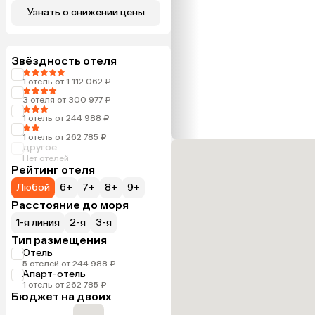
Узнать о снижении цены
Звёздность отеля
1 отель от 1 112 062 ₽
3 отеля от 300 977 ₽
1 отель от 244 988 ₽
1 отель от 262 785 ₽
другое
Нет отелей
Рейтинг отеля
Любой
6+
7+
8+
9+
Расстояние до моря
1-я линия
2-я
3-я
Тип размещения
Отель
5 отелей от 244 988 ₽
Апарт-отель
1 отель от 262 785 ₽
Бюджет на двоих