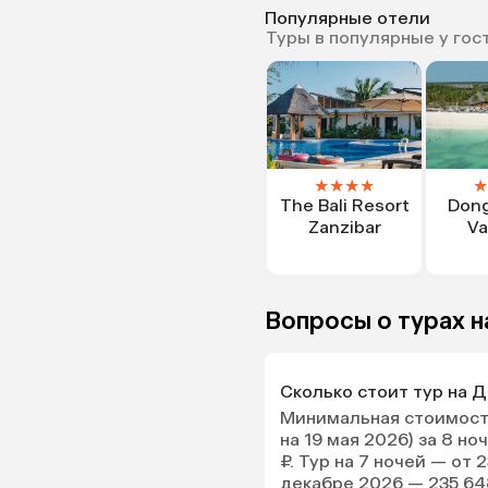
Популярные отели
Туры в популярные у гос
★
★
★
★
★
The Bali Resort
Dong
Zanzibar
Va
Вопросы о турах н
Сколько стоит тур на Д
Минимальная стоимость
на 19 мая 2026) за 8 н
₽. Тур на 7 ночей — от 
декабре 2026 — 235 648