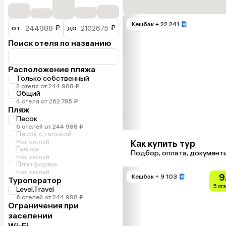
Кешбэк
+ 22 241
от
₽
до
₽
Поиск отеля по названию
Расположение пляжа
Только собственный
2 отеля от 244 988 ₽
Общий
4 отеля от 262 785 ₽
Пляж
Песок
6 отелей от 244 988 ₽
Песок с галькой
Нет отелей
Как купить тур
Галька
Подбор, оплата, документ
Нет отелей
Платформа
Нет отелей
9
Кешбэк
+ 9 103
Туроператор
5 от
Level.Travel
6 отелей от 244 988 ₽
Ограничения при
заселении
Wi-Fi