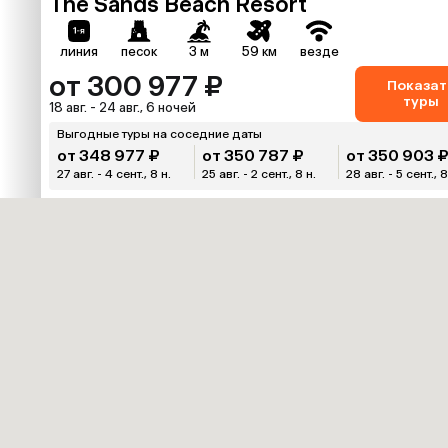
The Sands Beach Resort
линия
песок
3 м
59 км
везде
от 300 977 ₽
Показат
туры
18 авг. - 24 авг., 6 ночей
Выгодные туры на соседние даты
от 348 977 ₽
от 350 787 ₽
от 350 903 
27 авг. - 4 сент., 8 н.
25 авг. - 2 сент., 8 н.
28 авг. - 5 сент., 8