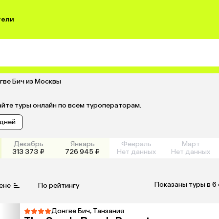
тели
гве Бич из Москвы
айте туры онлайн по всем туроператорам.
 дней
Декабрь
Январь
Февраль
Март
313 373 ₽
726 945 ₽
Нет данных
Нет данных
Показаны туры в 6
ене
По рейтингу
Донгве Бич, Танзания