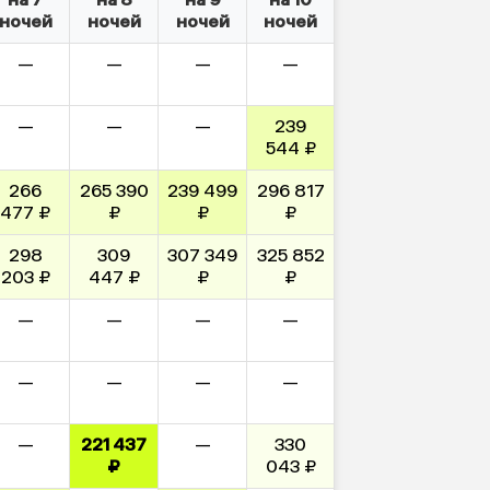
ночей
ночей
ночей
ночей
—
—
—
—
—
—
—
239
544 ₽
266
265 390
239 499
296 817
477 ₽
₽
₽
₽
298
309
307 349
325 852
203 ₽
447 ₽
₽
₽
—
—
—
—
—
—
—
—
—
221 437
—
330
₽
043 ₽