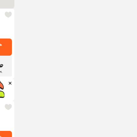
ь
 ₽
н.
ь