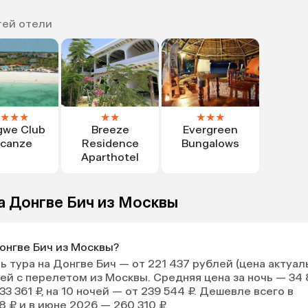
тей отели
★
★
★
★
★
★
★
★
we Club
Breeze
Evergreen
canze
Residence
Bungalows
Aparthotel
а Донгве Бич из Москвы
онгве Бич из Москвы?
 тура на Донгве Бич — от 221 437 рублей (цена актуал
очей с перелетом из Москвы. Средняя цена за ночь — 34
233 361 ₽, на 10 ночей — от 239 544 ₽. Дешевле всего в
 ₽ и в июне 2026 — 260 310 ₽.