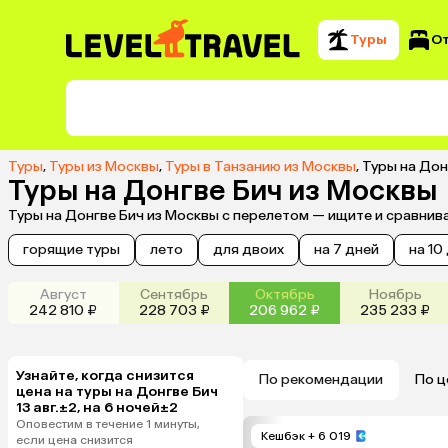
Туры
О
Туры
,
Туры из Москвы
,
Туры в Танзанию из Москвы
,
Туры на Дон
Туры на Донгве Бич из Москвы
Туры на Донгве Бич из Москвы с перелетом — ищите и сравнив
горящие туры
лето
для двоих
на 7 дней
на 10
Август
Сентябрь
Октябрь
Ноябрь
242 810 ₽
228 703 ₽
206 962 ₽
235 233 ₽
Узнайте, когда снизится
По рекомендации
По ц
цена на туры на Донгве Бич
13 авг.±2, на 6 ночей±2
Оповестим в течение 1 минуты,
Кешбэк
+ 6 019
если цена снизится