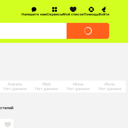
Напишите нам
Сервисы
Мой список
Помощь
Войти
Апрель
Май
Июнь
Июль
Нет данных
Нет данных
Нет данных
Нет данных
 отелей