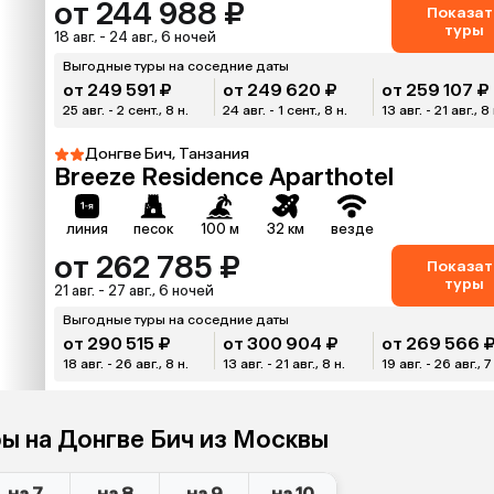
от 244 988 ₽
Показат
туры
18 авг. - 24 авг., 6 ночей
Выгодные туры на соседние даты
от 249 591 ₽
от 249 620 ₽
от 259 107 ₽
25 авг. - 2 сент., 8 н.
24 авг. - 1 сент., 8 н.
13 авг. - 21 авг., 8 
Донгве Бич, Танзания
Breeze Residence Aparthotel
линия
песок
100 м
32 км
везде
от 262 785 ₽
Показат
туры
21 авг. - 27 авг., 6 ночей
Выгодные туры на соседние даты
от 290 515 ₽
от 300 904 ₽
от 269 566 
18 авг. - 26 авг., 8 н.
13 авг. - 21 авг., 8 н.
19 авг. - 26 авг., 7
ры на Донгве Бич из Москвы
на 7
на 8
на 9
на 10