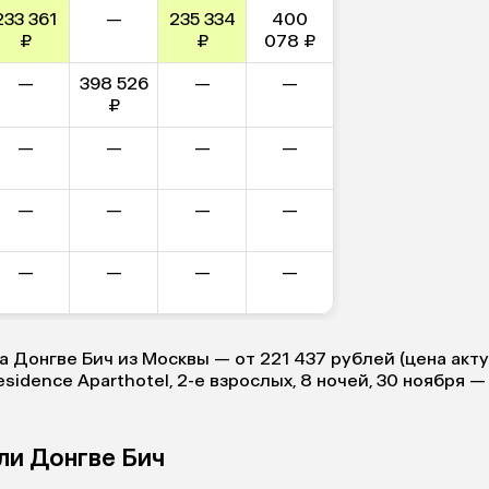
233 361
—
235 334
400
₽
₽
078 ₽
—
398 526
—
—
₽
—
—
—
—
—
—
—
—
—
—
—
—
а Донгве Бич из Москвы — от 221 437 рублей (цена акт
esidence Aparthotel, 2-е взрослых, 8 ночей, 30 ноября —
ли Донгве Бич