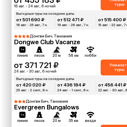
от 455 183 ₽
туры
18 авг. - 24 авг., 6 ночей
Выгодные туры на соседние даты
от 501 690 ₽
от 512 471 ₽
от 515 400 ₽
18 авг. - 25 авг., 7 н.
19 авг. - 26 авг., 7 н.
15 авг. - 22 авг., 7 
Донгве Бич, Танзания
Dongwe Club Vacanze
линия
песок
20 м
58 км
лобби
от 371 721 ₽
Показат
туры
24 авг. - 30 авг., 6 ночей
Выгодные туры на соседние даты
от 420 020 ₽
от 436 184 ₽
от 456 441 ₽
25 авг. - 2 сент., 8 н.
24 авг. - 1 сент., 8 н.
22 авг. - 30 авг., 
Донгве Бич, Танзания
Evergreen Bungalows
линия
песок
20 м
35 км
везде