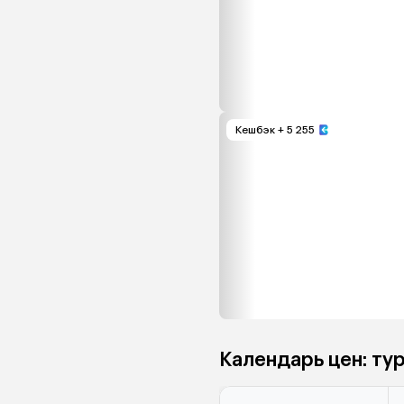
Кешбэк
+ 5 255
Календарь цен: ту