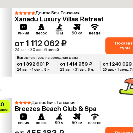
Донгве Бич, Танзания
Xanadu Luxury Villas Retreat
линия
песок
10 м
60 км
везде
от 1 112 062 ₽
Показат
туры
24 авг. - 30 авг., 6 ночей
Выгодные туры на соседние даты
от 1 392 601 ₽
от 1 414 959 ₽
от 1 240 029
24 авг. - 1 сент., 8 н.
23 авг. - 31 авг., 8 н.
25 авг. - 1 сент., 7 
ы
Донгве Бич, Танзания
.0
Breezes Beach Club & Spa
зывов
линия
песок
80 м
50 км
платно
Показат