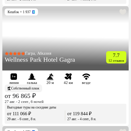
Кешбэк
+ 1 937
Гагра, Абхазия
7.7
Wellness Park Hotel Gagra
12 отзывов
линия
галька
20 м
42 км
везде
Собственный пляж
от 96 865 ₽
27 авг. - 2 сент., 6 ночей
Выгодные туры на соседние даты
от 111 066 ₽
от 119 844 ₽
29 авг. - 6 сент., 8 н.
27 авг. - 4 сент., 8 н.