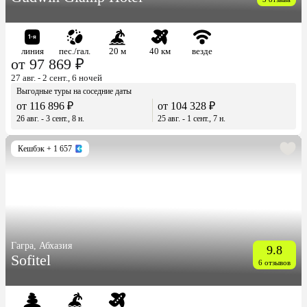
линия
пес./гал.
20 м
40 км
везде
от 97 869 ₽
27 авг. - 2 сент., 6 ночей
Выгодные туры на соседние даты
от 116 896 ₽
от 104 328 ₽
26 авг. - 3 сент., 8 н.
25 авг. - 1 сент., 7 н.
Кешбэк
+ 1 657
Гагра, Абхазия
9.8
Sofitel
6 отзывов