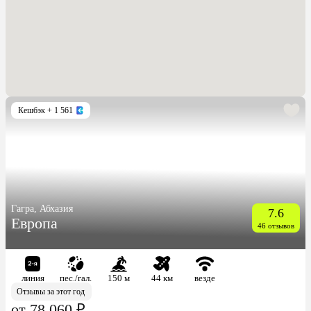
Кешбэк
+ 1 561
Гагра, Абхазия
7.6
Европа
46 отзывов
линия
пес./гал.
150 м
44 км
везде
Отзывы за этот год
от 78 060 ₽