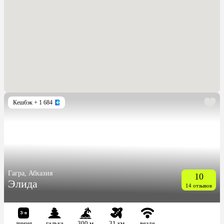
Кешбэк
+ 1 684
Гагра, Абхазия
10
Элида
14 отзывов
линия
галька
300 м
31 км
везде