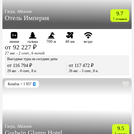
Гагра, Абхазия
9.7
Отель Империя
7 отзывов
линия
галька
700 м
40 км
везде
от 92 227 ₽
27 авг. - 2 сент., 6 ночей
Выгодные туры на соседние даты
от 116 794 ₽
от 117 472 ₽
29 авг. - 6 сент., 8 н.
26 авг. - 3 сент., 8 н.
Кешбэк
+ 1 957
Гагра, Абхазия
9.5
Gudwin Glamp Hotel
3 отзыва