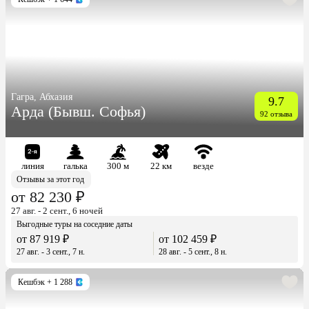
Гагра, Абхазия
9.7
Арда (Бывш. Софья)
92 отзыва
линия
галька
300 м
22 км
везде
Отзывы за этот год
от 82 230 ₽
27 авг. - 2 сент., 6 ночей
Выгодные туры на соседние даты
от 87 919 ₽
от 102 459 ₽
27 авг. - 3 сент., 7 н.
28 авг. - 5 сент., 8 н.
Кешбэк
+ 1 288