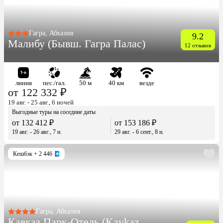
Гагра, Абхазия
9.2
Малибу (Бывш. Гагра Палас)
12 отзывов
линия
пес./гал.
50 м
40 км
везде
от 122 332 ₽
19 авг. - 25 авг., 6 ночей
Выгодные туры на соседние даты
от 132 412 ₽
от 153 186 ₽
19 авг. - 26 авг., 7 н.
29 авг. - 6 сент., 8 н.
Кешбэк
+ 2 446
Гагра, Абхазия
Кавказ Парк-Отель (Kavkaz