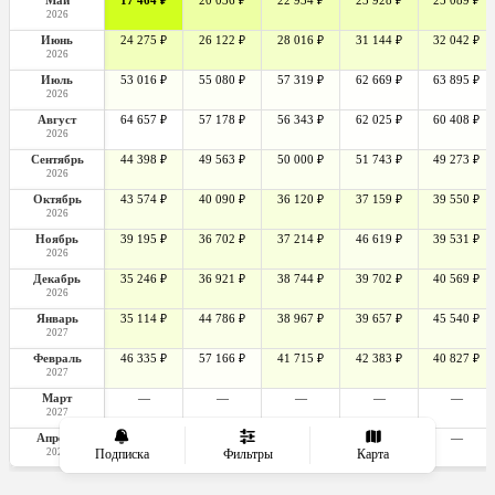
Май
17 464 ₽
20 036 ₽
22 934 ₽
23 928 ₽
25 089 ₽
2026
Июнь
24 275 ₽
26 122 ₽
28 016 ₽
31 144 ₽
32 042 ₽
2026
Июль
53 016 ₽
55 080 ₽
57 319 ₽
62 669 ₽
63 895 ₽
2026
Август
64 657 ₽
57 178 ₽
56 343 ₽
62 025 ₽
60 408 ₽
2026
Сентябрь
44 398 ₽
49 563 ₽
50 000 ₽
51 743 ₽
49 273 ₽
2026
Октябрь
43 574 ₽
40 090 ₽
36 120 ₽
37 159 ₽
39 550 ₽
2026
Ноябрь
39 195 ₽
36 702 ₽
37 214 ₽
46 619 ₽
39 531 ₽
2026
Декабрь
35 246 ₽
36 921 ₽
38 744 ₽
39 702 ₽
40 569 ₽
2026
Январь
35 114 ₽
44 786 ₽
38 967 ₽
39 657 ₽
45 540 ₽
2027
Февраль
46 335 ₽
57 166 ₽
41 715 ₽
42 383 ₽
40 827 ₽
2027
Март
—
—
—
—
—
2027
Апрель
—
—
—
—
—
2027
Подписка
Фильтры
Карта