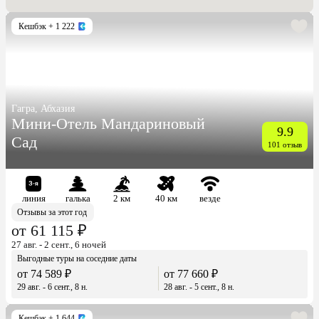
Кешбэк
+ 1 222
Гагра, Абхазия
Мини-Отель Мандариновый
9.9
Сад
101 отзыв
линия
галька
2 км
40 км
везде
Отзывы за этот год
от 61 115 ₽
27 авг. - 2 сент., 6 ночей
Выгодные туры на соседние даты
от 74 589 ₽
от 77 660 ₽
29 авг. - 6 сент., 8 н.
28 авг. - 5 сент., 8 н.
Кешбэк
+ 1 644