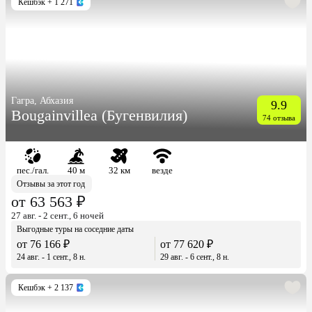
Кешбэк
+ 1 271
Гагра, Абхазия
9.9
Bougainvillea (Бугенвилия)
74 отзыва
пес./гал.
40 м
32 км
везде
Отзывы за этот год
от 63 563 ₽
27 авг. - 2 сент., 6 ночей
Выгодные туры на соседние даты
от 76 166 ₽
от 77 620 ₽
24 авг. - 1 сент., 8 н.
29 авг. - 6 сент., 8 н.
Кешбэк
+ 2 137