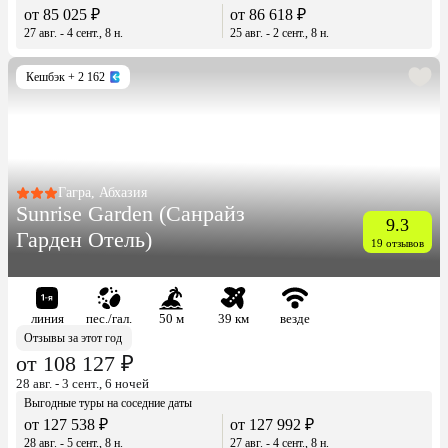
от 85 025 ₽
от 86 618 ₽
27 авг. - 4 сент., 8 н.
25 авг. - 2 сент., 8 н.
Кешбэк
+ 2 162
Гагра, Абхазия
Sunrise Garden (Санрайз
9.3
Гарден Отель)
19 отзывов
линия
пес./гал.
50 м
39 км
везде
Отзывы за этот год
от 108 127 ₽
28 авг. - 3 сент., 6 ночей
Выгодные туры на соседние даты
от 127 538 ₽
от 127 992 ₽
28 авг. - 5 сент., 8 н.
27 авг. - 4 сент., 8 н.