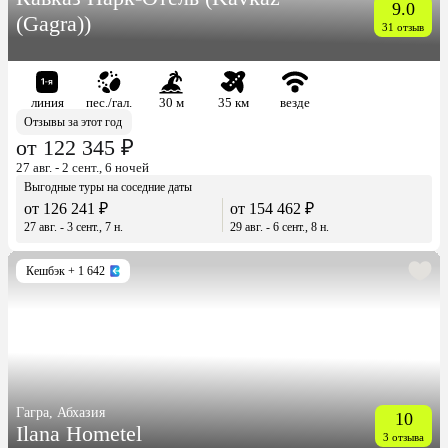
9.0
(Gagra))
31 отзыв
линия
пес./гал.
30 м
35 км
везде
Отзывы за этот год
от 122 345 ₽
27 авг. - 2 сент., 6 ночей
Выгодные туры на соседние даты
от 126 241 ₽
от 154 462 ₽
27 авг. - 3 сент., 7 н.
29 авг. - 6 сент., 8 н.
Кешбэк
+ 1 642
Гагра, Абхазия
10
Ilana Hometel
3 отзыва