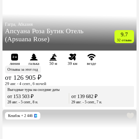
Гагра, Абхазия
Апсуана Роза Бутик Отель
9.7
(Apsuana Rose)
32 отзыва
линия
галька
50 м
39 км
везде
Отзывы за этот год
от 126 905 ₽
29 авг. - 4 сент., 6 ночей
Выгодные туры на соседние даты
от 153 503 ₽
от 139 682 ₽
28 авг. - 5 сент., 8 н.
29 авг. - 5 сент., 7 н.
Кешбэк
+ 2 446