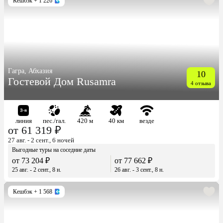
Кешбэк
+ 1 226
Гагра, Абхазия
10
Гостевой Дом Rusamra
4 отзыва
линия
пес./гал.
420 м
40 км
везде
от 61 319 ₽
27 авг. - 2 сент., 6 ночей
Выгодные туры на соседние даты
от 73 204 ₽
от 77 662 ₽
25 авг. - 2 сент., 8 н.
26 авг. - 3 сент., 8 н.
Кешбэк
+ 1 568