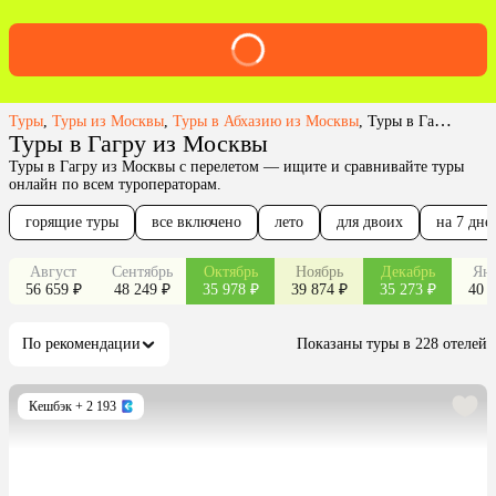
Туры
,
Туры из Москвы
,
Туры в Абхазию из Москвы
,
Туры в Гагру из Москвы
Туры в Гагру из Москвы
Туры в Гагру из Москвы с перелетом — ищите и сравнивайте туры
онлайн по всем туроператорам.
горящие туры
все включено
лето
для двоих
на 7 дне
Август
Сентябрь
Октябрь
Ноябрь
Декабрь
Янв
56 659 ₽
48 249 ₽
35 978 ₽
39 874 ₽
35 273 ₽
40 8
По рекомендации
Показаны туры в 228 отелей
Кешбэк
+ 2 193