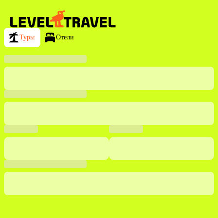
Туры
Отели