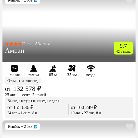
Кешбэк
+ 2 651
Гагра, Абхазия
9.7
Амран
42 отзыва
линия
галька
85 м
35 км
везде
Отзывы за этот год
от 132 578 ₽
25 авг. - 1 сент., 7 ночей
Выгодные туры на соседние даты
от 155 636 ₽
от 160 249 ₽
24 авг. - 1 сент., 8 н.
19 авг. - 27 авг., 8 н.
Кешбэк
+ 2 538