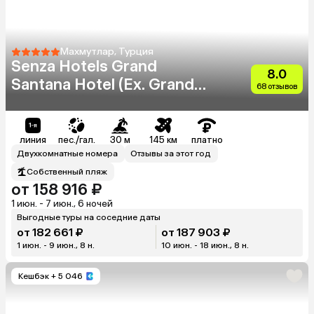
Махмутлар, Турция
Senza Hotels Grand
8.0
Santana Hotel (Ex. Grand
68 отзывов
Santana)
линия
пес./гал.
30 м
145 км
платно
Двухкомнатные номера
Отзывы за этот год
Собственный пляж
от 158 916 ₽
1 июн. - 7 июн., 6 ночей
Выгодные туры на соседние даты
от 182 661 ₽
от 187 903 ₽
1 июн. - 9 июн., 8 н.
10 июн. - 18 июн., 8 н.
Кешбэк
+ 5 046