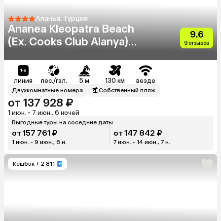
Аланья, Турция
Ananea Kleopatra Beach
9.6
(Ex. Cooks Club Alanya)
9 отзывов
(Adults Only 12+)
линия
пес./гал.
5 м
130 км
везде
Двухкомнатные номера
Собственный пляж
от 137 928 ₽
1 июн. - 7 июн., 6 ночей
Выгодные туры на соседние даты
от 157 761 ₽
от 147 842 ₽
1 июн. - 9 июн., 8 н.
7 июн. - 14 июн., 7 н.
Кешбэк
+ 2 811