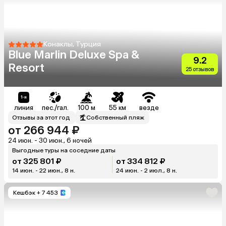
Конаклы, Турция
Blue Marlin Deluxe Spa &
9.2
Resort
25 отзывов
линия
пес./гал.
100 м
55 км
везде
Отзывы за этот год
Собственный пляж
от 266 944 ₽
24 июн. - 30 июн., 6 ночей
Выгодные туры на соседние даты
от 325 801 ₽
от 334 812 ₽
14 июн. - 22 июн., 8 н.
24 июн. - 2 июл., 8 н.
Кешбэк
+ 7 453