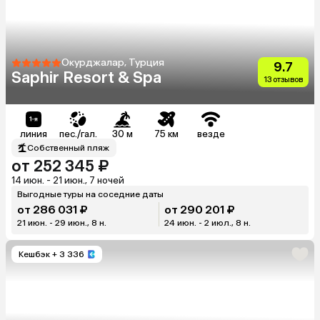
Окурджалар, Турция
9.7
Saphir Resort & Spa
13 отзывов
линия
пес./гал.
30 м
75 км
везде
Собственный пляж
от 252 345 ₽
14 июн. - 21 июн., 7 ночей
Выгодные туры на соседние даты
от 286 031 ₽
от 290 201 ₽
21 июн. - 29 июн., 8 н.
24 июн. - 2 июл., 8 н.
Кешбэк
+ 3 336