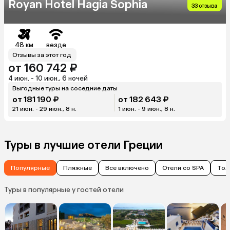
Royan Hotel Hagia Sophia
33 отзыва
48 км
везде
Отзывы за этот год
от 160 742 ₽
4 июн. - 10 июн., 6 ночей
Выгодные туры на соседние даты
от 181 190 ₽
от 182 643 ₽
21 июн. - 29 июн., 8 н.
1 июн. - 9 июн., 8 н.
Туры в лучшие отели Греции
Популярные
Пляжные
Все включено
Отели со SPA
Тол
Туры в популярные у гостей отели