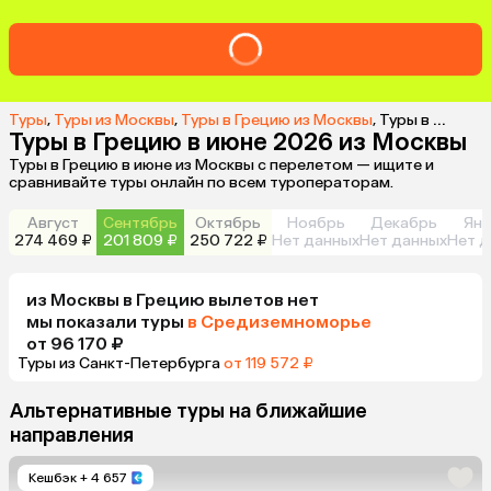
Туры
,
Туры из Москвы
,
Туры в Грецию из Москвы
,
Туры в Грецию в июне 2026 из Москвы
Туры в Грецию в июне 2026 из Москвы
Туры в Грецию в июне из Москвы с перелетом — ищите и
сравнивайте туры онлайн по всем туроператорам.
Август
Сентябрь
Октябрь
Ноябрь
Декабрь
Янв
274 469 ₽
201 809 ₽
250 722 ₽
Нет данных
Нет данных
Нет д
из
Москвы
в Грецию
вылетов нет
мы показали туры
в Средиземноморье
от 96 170 ₽
Туры из Санкт-Петербурга
от 119 572 ₽
Альтернативные туры на ближайшие
направления
Кешбэк
+ 4 657