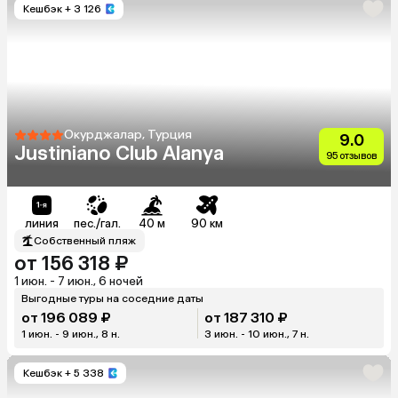
Кешбэк
+ 3 126
Окурджалар, Турция
9.0
Justiniano Club Alanya
95 отзывов
линия
пес./гал.
40 м
90 км
Собственный пляж
от 156 318 ₽
1 июн. - 7 июн., 6 ночей
Выгодные туры на соседние даты
от 196 089 ₽
от 187 310 ₽
1 июн. - 9 июн., 8 н.
3 июн. - 10 июн., 7 н.
Кешбэк
+ 5 338