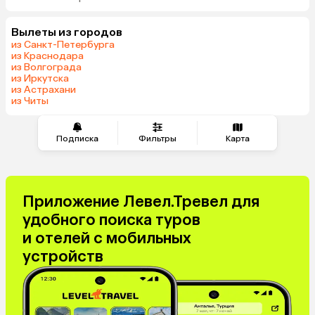
Мальдивы
Тунис
Вылеты из городов
Грузия
Танзания
из Санкт-Петербурга
Индонезия
Беларусь
из Краснодара
из Волгограда
Армения
Сейшелы
из Иркутска
Шри-Ланка
Казахстан
из Астрахани
из Читы
Азербайджан
Узбекистан
Черногория
Маврикий
Япония
Подписка
Фильтры
Индия
Карта
Сербия
Марокко
Катар
Кипр
Малайзия
Южная Корея
Приложение Левел.Тревел для
Оман
Филиппины
удобного поиска туров
Киргизия
Иордания
и отелей с мобильных
Израиль
Гонконг
устройств
Венесуэла
Саудовская Аравия
Бахрейн
Куба
Таджикистан
Италия