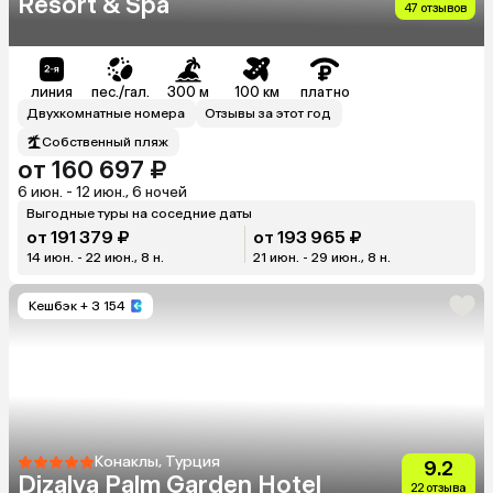
Resort & Spa
47 отзывов
линия
пес./гал.
300 м
100 км
платно
Двухкомнатные номера
Отзывы за этот год
Собственный пляж
от 160 697 ₽
6 июн. - 12 июн., 6 ночей
Выгодные туры на соседние даты
от 191 379 ₽
от 193 965 ₽
14 июн. - 22 июн., 8 н.
21 июн. - 29 июн., 8 н.
Кешбэк
+ 3 154
Конаклы, Турция
9.2
Dizalya Palm Garden Hotel
22 отзыва