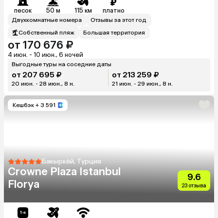
песок
50 м
115 км
платно
Двухкомнатные номера
Отзывы за этот год
Собственный пляж
Большая территория
от 170 676 ₽
4 июн. - 10 июн., 6 ночей
Выгодные туры на соседние даты
от 207 695 ₽
от 213 259 ₽
20 июн. - 28 июн., 8 н.
21 июн. - 29 июн., 8 н.
Кешбэк
+ 3 591
Бакыркёй, Турция
Crowne Plaza Istanbul
9.6
Florya
23 отзыва