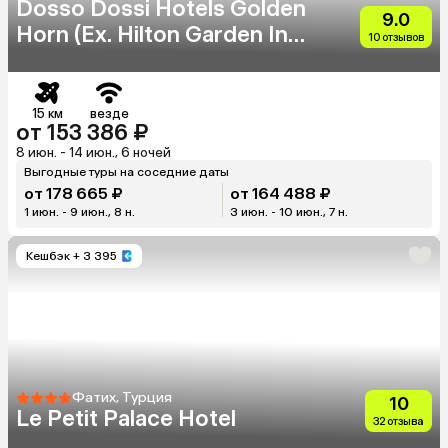
Dosso Dossi Hotels Golden
9.0
Horn (Eх. Hilton Garden Inn
10 отзывов
Golden Horn)
15 км
везде
от 153 386 ₽
8 июн. - 14 июн., 6 ночей
Выгодные туры на соседние даты
от 178 665 ₽
от 164 488 ₽
1 июн. - 9 июн., 8 н.
3 июн. - 10 июн., 7 н.
Кешбэк
+ 3 395
Фатих, Турция
10
Le Petit Palace Hotel
32 отзыва