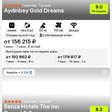
Тюрклер, Турция
9.0
Aydinbey Gold Dreams
59 отзывов
линия
пес./гал.
50 м
110 км
везде
Отзывы за этот год
Собственный пляж
от 156 215 ₽
1 июн. - 7 июн., 6 ночей
Выгодные туры на соседние даты
от 192 862 ₽
от 179 817 ₽
1 июн. - 9 июн., 8 н.
7 июн. - 14 июн., 7 н.
Кешбэк
+ 3 213
Тюрклер, Турция
Senza Hotels The Inn
8.3