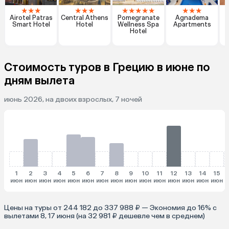
★
★
★
★
★
★
★
★
★
★
★
★
★
★
Airotel Patras
Central Athens
Pomegranate
Agnadema
Smart Hotel
Hotel
Wellness Spa
Apartments
Hotel
Стоимость туров в Грецию в июне по
дням вылета
июнь 2026, на двоих взрослых, 7 ночей
1
2
3
4
5
6
7
8
9
10
11
12
13
14
15
июн
июн
июн
июн
июн
июн
июн
июн
июн
июн
июн
июн
июн
июн
июн
и
Цены на туры от 244 182 до 337 988 ₽ — Экономия до 16% с
вылетами 8, 17 июня (на 32 981 ₽ дешевле чем в среднем)