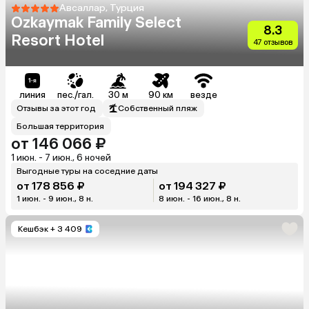
Авсаллар, Турция
Ozkaymak Family Select
8.3
Resort Hotel
47 отзывов
линия
пес./гал.
30 м
90 км
везде
Отзывы за этот год
Собственный пляж
Большая территория
от 146 066 ₽
1 июн. - 7 июн., 6 ночей
Выгодные туры на соседние даты
от 178 856 ₽
от 194 327 ₽
1 июн. - 9 июн., 8 н.
8 июн. - 16 июн., 8 н.
Кешбэк
+ 3 409