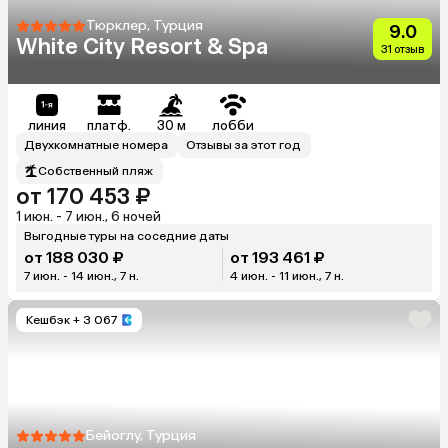
Тюрклер, Турция
9.0
White City Resort & Spa
31 отзыв
линия
платф.
30 м
лобби
Двухкомнатные номера
Отзывы за этот год
Собственный пляж
от 170 453 ₽
1 июн. - 7 июн., 6 ночей
Выгодные туры на соседние даты
от 188 030 ₽
от 193 461 ₽
7 июн. - 14 июн., 7 н.
4 июн. - 11 июн., 7 н.
Кешбэк
+ 3 067
Бейоглу, Турция