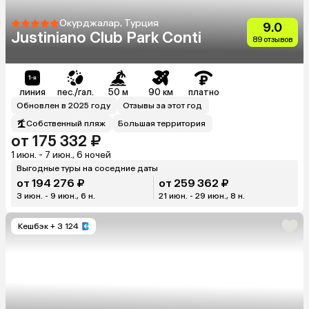
Окурджалар, Турция
9.0
Justiniano Club Park Conti
89 отзывов
линия
пес./гал.
50 м
90 км
платно
Обновлен в 2025 году
Отзывы за этот год
Собственный пляж
Большая территория
от 175 332 ₽
1 июн. - 7 июн., 6 ночей
Выгодные туры на соседние даты
от 194 276 ₽
от 259 362 ₽
3 июн. - 9 июн., 6 н.
21 июн. - 29 июн., 8 н.
Кешбэк
+ 3 124