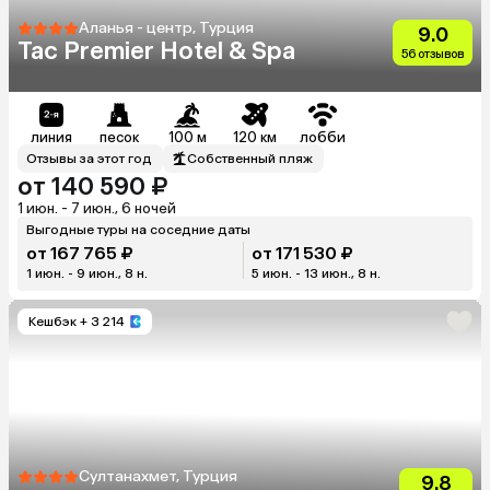
Аланья - центр, Турция
9.0
Tac Premier Hotel & Spa
56 отзывов
линия
песок
100 м
120 км
лобби
Отзывы за этот год
Собственный пляж
от 140 590 ₽
1 июн. - 7 июн., 6 ночей
Выгодные туры на соседние даты
от 167 765 ₽
от 171 530 ₽
1 июн. - 9 июн., 8 н.
5 июн. - 13 июн., 8 н.
Кешбэк
+ 3 214
Султанахмет, Турция
9.8