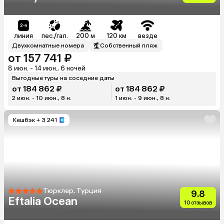
линия
пес./гал.
200 м
120 км
везде
Двухкомнатные номера
Собственный пляж
от 157 741 ₽
8 июн. - 14 июн., 6 ночей
Выгодные туры на соседние даты
от 184 862 ₽
от 184 862 ₽
2 июн. - 10 июн., 8 н.
1 июн. - 9 июн., 8 н.
Кешбэк
+ 3 241
Тюрклер, Турция
9.8
Eftalia Ocean
10 отзывов