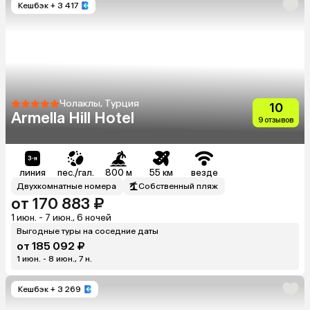
Кешбэк
+ 3 417
Чолаклы, Турция
10
Armella Hill Hotel
9 отзывов
линия
пес./гал.
800 м
55 км
везде
Двухкомнатные номера
Собственный пляж
от 170 883 ₽
1 июн. - 7 июн., 6 ночей
Выгодные туры на соседние даты
от 185 092 ₽
1 июн. - 8 июн., 7 н.
Кешбэк
+ 3 269