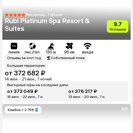
Авсаллар, Турция
Rubi Platinum Spa Resort &
9.7
Suites
19 отзывов
линия
пес./гал.
130 м
95 км
везде
Отзывы за этот год
Собственный пляж
Большая территория
от 372 682 ₽
14 июн. - 21 июн., 7 ночей
Выгодные туры на соседние даты
от 373 049 ₽
от 376 217 ₽
15 июн. - 22 июн., 7 н.
13 июн. - 20 июн., 7 н.
Кешбэк
+ 2 758