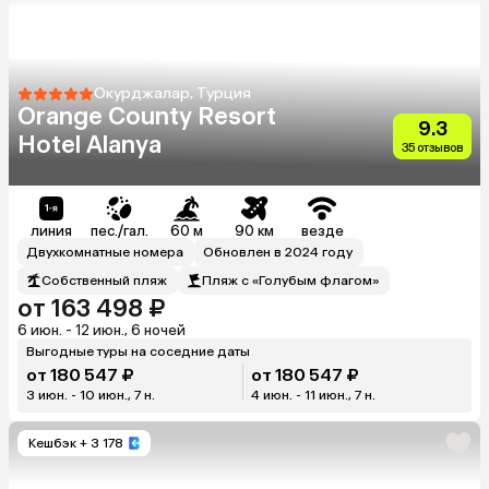
Окурджалар, Турция
Orange County Resort
9.3
Hotel Alanya
35 отзывов
линия
пес./гал.
60 м
90 км
везде
Двухкомнатные номера
Обновлен в 2024 году
Собственный пляж
Пляж с «Голубым флагом»
от 163 498 ₽
6 июн. - 12 июн., 6 ночей
Выгодные туры на соседние даты
от 180 547 ₽
от 180 547 ₽
3 июн. - 10 июн., 7 н.
4 июн. - 11 июн., 7 н.
Кешбэк
+ 3 178