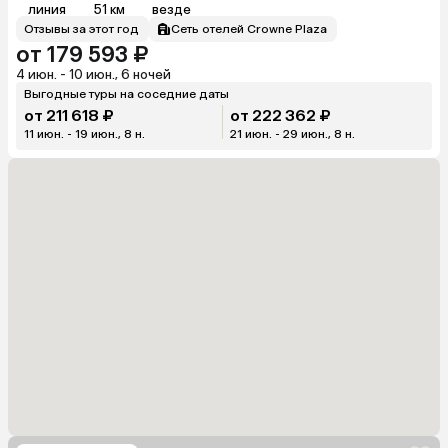
линия
51 км
везде
Отзывы за этот год
Сеть отелей Crowne Plaza
от 179 593 ₽
4 июн. - 10 июн., 6 ночей
Выгодные туры на соседние даты
от 211 618 ₽
от 222 362 ₽
11 июн. - 19 июн., 8 н.
21 июн. - 29 июн., 8 н.