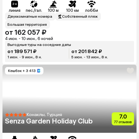
линия
пес./гал.
100 м
100 км
лобби
Двухкомнатные номера
Собственный пляж
Большая территория
от 162 057 ₽
4 июн. - 10 июн., 6 ночей
Выгодные туры на соседние даты
от 189 571 ₽
от 201 842 ₽
1 июн. - 9 июн., 8 н.
5 июн. - 13 июн., 8 н.
Кешбэк
+ 3 413
Конаклы, Турция
7.0
Senza Garden Holiday Club
77 отзывов