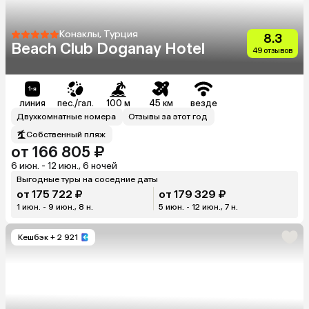
Конаклы, Турция
8.3
Beach Club Doganay Hotel
49 отзывов
линия
пес./гал.
100 м
45 км
везде
Двухкомнатные номера
Отзывы за этот год
Собственный пляж
от 166 805 ₽
6 июн. - 12 июн., 6 ночей
Выгодные туры на соседние даты
от 175 722 ₽
от 179 329 ₽
1 июн. - 9 июн., 8 н.
5 июн. - 12 июн., 7 н.
Кешбэк
+ 2 921