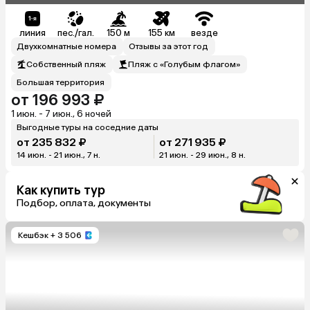
линия
пес./гал.
150 м
155 км
везде
Двухкомнатные номера
Отзывы за этот год
Собственный пляж
Пляж с «Голубым флагом»
Большая территория
от 196 993 ₽
1 июн. - 7 июн., 6 ночей
Выгодные туры на соседние даты
от 235 832 ₽
от 271 935 ₽
14 июн. - 21 июн., 7 н.
21 июн. - 29 июн., 8 н.
Как купить тур
Подбор, оплата, документы
Кешбэк
+ 3 506