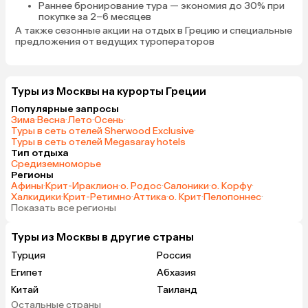
Раннее бронирование тура
— экономия до 30% при
покупке за 2–6 месяцев
А также
сезонные акции на отдых в Грецию
и специальные
предложения от ведущих туроператоров
Туры из Москвы на курорты Греции
Популярные запросы
Зима
·
Весна
·
Лето
·
Осень
·
Туры в сеть отелей Sherwood Exclusive
·
Туры в сеть отелей Megasaray hotels
Тип отдыха
Средиземноморье
Регионы
Афины
·
Крит-Ираклион
·
о. Родос
·
Салоники
·
о. Корфу
·
Халкидики
·
Крит-Ретимно
·
Аттика
·
о. Крит
·
Пелопоннес
·
Показать все регионы
Туры из Москвы в другие страны
Турция
Россия
Египет
Абхазия
Китай
Таиланд
Остальные страны
Вьетнам
ОАЭ