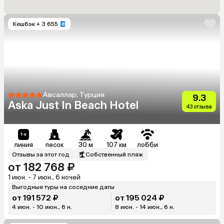
Кешбэк
+ 3 655
Авсаллар, Турция
9.3
Aska Just In Beach Hotel
43 отзыва
линия
песок
30 м
107 км
лобби
Отзывы за этот год
Собственный пляж
от 182 768 ₽
1 июн. - 7 июн., 6 ночей
Выгодные туры на соседние даты
от 191 572 ₽
от 195 024 ₽
4 июн. - 10 июн., 6 н.
8 июн. - 14 июн., 6 н.