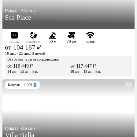
Гудаута, Абхазия
Sea Place
линия
пес./гал.
50 м
70 км
везде
от 104 167 ₽
19 авг. - 25 авг., 6 ночей
Выгодные туры на соседние даты
от 116 449 ₽
от 117 447 ₽
14 авг. - 22 авг., 8 н.
10 авг. - 18 авг., 8 н.
Кешбэк
+ 1 989
Гудаута, Абхазия
Villa Bella