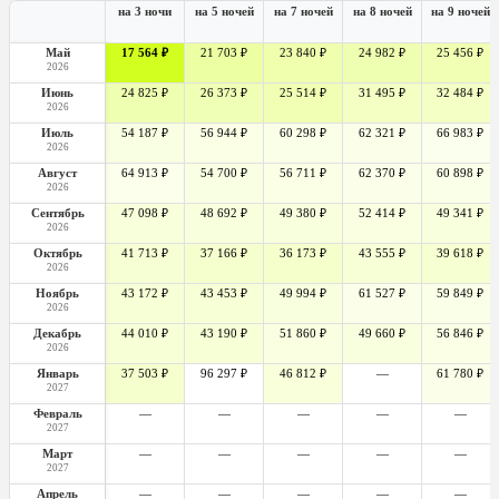
на 3 ночи
на 5 ночей
на 7 ночей
на 8 ночей
на 9 ночей
Май
17 564 ₽
21 703 ₽
23 840 ₽
24 982 ₽
25 456 ₽
2026
Июнь
24 825 ₽
26 373 ₽
25 514 ₽
31 495 ₽
32 484 ₽
2026
Июль
54 187 ₽
56 944 ₽
60 298 ₽
62 321 ₽
66 983 ₽
2026
Август
64 913 ₽
54 700 ₽
56 711 ₽
62 370 ₽
60 898 ₽
2026
Сентябрь
47 098 ₽
48 692 ₽
49 380 ₽
52 414 ₽
49 341 ₽
2026
Октябрь
41 713 ₽
37 166 ₽
36 173 ₽
43 555 ₽
39 618 ₽
2026
Ноябрь
43 172 ₽
43 453 ₽
49 994 ₽
61 527 ₽
59 849 ₽
2026
Декабрь
44 010 ₽
43 190 ₽
51 860 ₽
49 660 ₽
56 846 ₽
2026
Январь
37 503 ₽
96 297 ₽
46 812 ₽
—
61 780 ₽
2027
Февраль
—
—
—
—
—
2027
Март
—
—
—
—
—
2027
Апрель
—
—
—
—
—