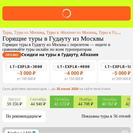
Туры
,
Туры из Москвы
,
Туры в Абхазию из Москвы
,
Туры в Гудауту из Москвы
Горящие туры в Гудауту из Москвы
Горящие туры в Гудауту из Москвы с перелетом — ищите и
сравнивайте туры онлайн по всем туроператорам.
Скидки на туры в Гудауту, Абхазия
ПРОМО
LT-EXPLR-3000
LT-EXPLR-4000
LT-EXPLR-50
−3 000 ₽
−4 000 ₽
−5 000 ₽
от 100 000 ₽
от 150 000 ₽
от 200 000 ₽
Срок действия промокодов — до
30 июня 2026
на сайте level.travel
Август
Сентябрь
Октябрь
Ноябрь
Декабрь
Янв
59 356 ₽
44 940 ₽
41 173 ₽
44 708 ₽
40 767 ₽
42 7
По рекомендации
Показаны туры в 56 отелей
Кешбэк
+ 1 842