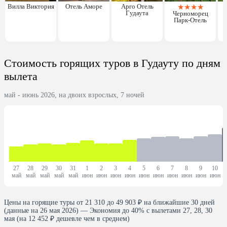
Вилла Виктория
Отель Аморе
Арго Отель
★
★
★
★
Гудаута
Черноморец
Парк-Отель
Стоимость горящих туров в Гудауту по дням
вылета
май - июнь 2026, на двоих взрослых, 7 ночей
27
28
29
30
31
1
2
3
4
5
6
7
8
9
10
май
май
май
май
май
июн
июн
июн
июн
июн
июн
июн
июн
июн
июн
Цены на горящие туры от 21 310 до 49 903 ₽ на ближайшие 30 дней
(данные на 26 мая 2026) — Экономия до 40% с вылетами 27, 28, 30
мая (на 12 452 ₽ дешевле чем в среднем)