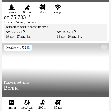
галька
900 м
80 км
везде
от 75 703 ₽
18 авг. - 24 авг., 6 ночей
Выгодные туры на соседние даты
от 86 560 ₽
от 94 470 ₽
19 авг. - 27 авг., 8 н.
18 авг. - 26 авг., 8 н.
Кешбэк
+ 1 732
Гудаута, Абхазия
Волна
линия
пес./гал.
200 м
85 км