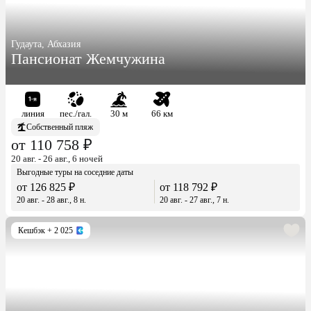
Гудаута, Абхазия
Пансионат Жемчужина
линия
пес./гал.
30 м
66 км
Собственный пляж
от 110 758 ₽
20 авг. - 26 авг., 6 ночей
Выгодные туры на соседние даты
от 126 825 ₽
от 118 792 ₽
20 авг. - 28 авг., 8 н.
20 авг. - 27 авг., 7 н.
Кешбэк
+ 2 025