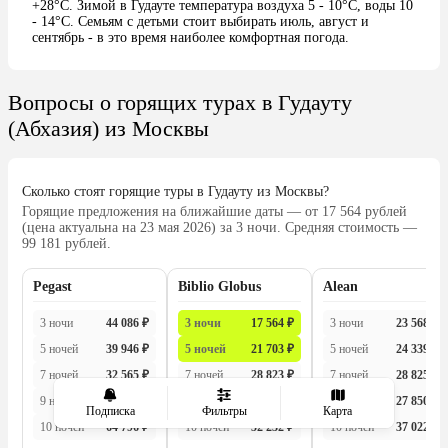
+28°C. Зимой в Гудауте температура воздуха 5 - 10°C, воды 10
- 14°C. Семьям с детьми стоит выбирать июль, август и
сентябрь - в это время наиболее комфортная погода.
Вопросы о горящих турах в Гудауту
(Абхазия) из Москвы
Сколько стоят горящие туры в Гудауту из Москвы?
Горящие предложения на ближайшие даты — от 17 564 рублей
(цена актуальна на 23 мая 2026) за 3 ночи. Средняя стоимость —
99 181 рублей.
Pegast
Biblio Globus
Alean
3 ночи
44 086 ₽
3 ночи
17 564 ₽
3 ночи
23 568 ₽
5 ночей
39 946 ₽
5 ночей
21 703 ₽
5 ночей
24 339 ₽
7 ночей
32 565 ₽
7 ночей
28 823 ₽
7 ночей
28 825 ₽
9 ночей
49 791 ₽
9 ночей
50 347 ₽
9 ночей
27 850 ₽
Подписка
Фильтры
Карта
10 ночей
64 796 ₽
10 ночей
52 232 ₽
10 ночей
37 022 ₽