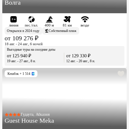
Волга
линия
пес./гал.
400 м
81 км
везде
Открылся в 2024 году
Собственный пляж
от 109 276 ₽
18 авг. - 24 авг., 6 ночей
Выгодные туры на соседние даты
от 125 940 ₽
от 129 330 ₽
19 авг. - 27 авг., 8 н.
12 авг. - 20 авг., 8 н.
Кешбэк
+ 1 514
Гудаута, Абхазия
Guest House Meka