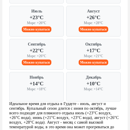
Июль
Август
+23°C
+26°C
Море: +26°C
Море: +28°C
Можно купаться
Можно купаться
Сентябрь
Октябрь
+22°C
+17°C
Море: +26°C
Море: +21°C
Можно купаться
Можно купаться
Ноябрь
Декабрь
+14°C
+10°C
Море: +18°C
Море: +14°C
Идеальное время для отдыха в Гудауте - июль, август и
сентябрь. Купальный сезон длится с июня по октябрь, лучше
всего подходят для пляжного отдыха июль (+23°C воздух,
+26°C вода), июнь (+21°C воздух, +23°C вода), август (+26°C
воздух, +28°C вода). Август - месяц с самой высокой
температурой воды, в это время она может прогреваться до