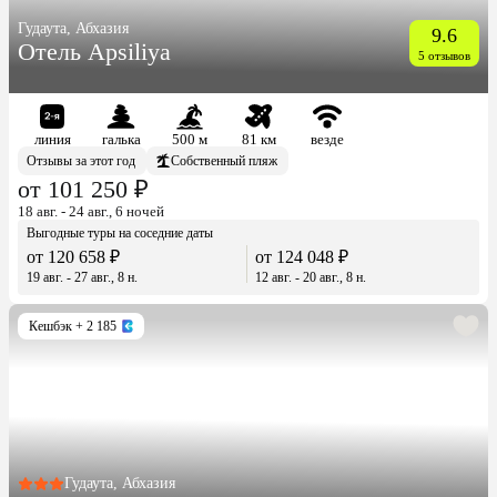
Гудаута, Абхазия
9.6
Отель Apsiliya
5 отзывов
линия
галька
500 м
81 км
везде
Отзывы за этот год
Собственный пляж
от 101 250 ₽
18 авг. - 24 авг., 6 ночей
Выгодные туры на соседние даты
от 120 658 ₽
от 124 048 ₽
19 авг. - 27 авг., 8 н.
12 авг. - 20 авг., 8 н.
Кешбэк
+ 2 185
Гудаута, Абхазия