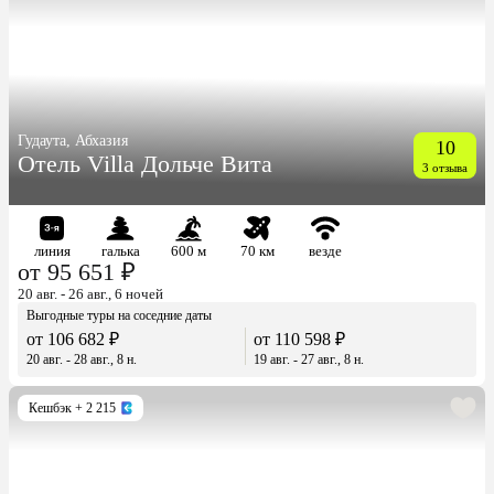
Гудаута, Абхазия
10
Отель Villa Дольче Вита
3 отзыва
линия
галька
600 м
70 км
везде
от 95 651 ₽
20 авг. - 26 авг., 6 ночей
Выгодные туры на соседние даты
от 106 682 ₽
от 110 598 ₽
20 авг. - 28 авг., 8 н.
19 авг. - 27 авг., 8 н.
Кешбэк
+ 2 215