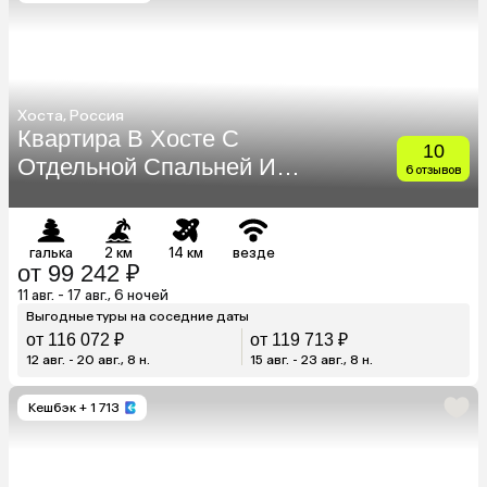
Хоста, Россия
Квартира В Хосте С
10
Отдельной Спальней И
6 отзывов
Видом На Море
галька
2 км
14 км
везде
от 99 242 ₽
11 авг. - 17 авг., 6 ночей
Выгодные туры на соседние даты
от 116 072 ₽
от 119 713 ₽
12 авг. - 20 авг., 8 н.
15 авг. - 23 авг., 8 н.
Кешбэк
+ 1 713