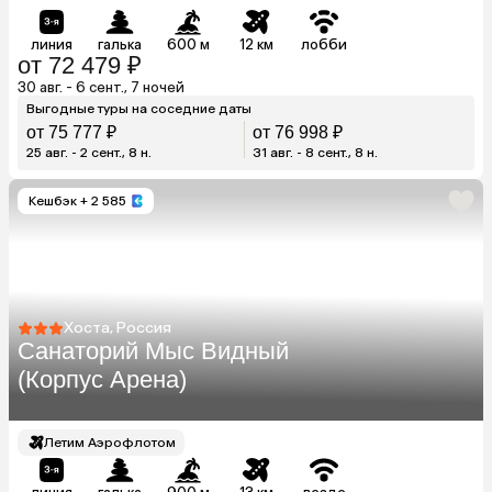
линия
галька
600 м
12 км
лобби
от 72 479 ₽
30 авг. - 6 сент., 7 ночей
Выгодные туры на соседние даты
от 75 777 ₽
от 76 998 ₽
25 авг. - 2 сент., 8 н.
31 авг. - 8 сент., 8 н.
Кешбэк
+ 2 585
Хоста, Россия
Санаторий Мыс Видный
(Корпус Арена)
Летим Аэрофлотом