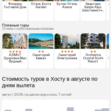
Флоранс
Отель Хоста
Бутик-Отель
Квартира
А
Гостевой Дом
Garden
Алиса
Капри Хаус
Шестиместна
я Хоста Лофт
Пляжные туры
Отели с собственным пляжем
★
★
★
★
★
★
★
★
★
★
★
★
AZIMUT
Санаторий
Санаторий
Orchestra
Здоровье Мыс
Кавказ
Электроника
Crystal Sochi
З
Видный
Resort
Санаторий
Стоимость туров в Хосту в августе по
дням вылета
август 2026, на двоих взрослых, 7 ночей