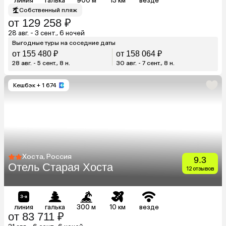
линия
галька
900 м
13 км
везде
Собственный пляж
от 129 258 ₽
28 авг. - 3 сент., 6 ночей
Выгодные туры на соседние даты
от 155 480 ₽
от 158 064 ₽
28 авг. - 5 сент., 8 н.
30 авг. - 7 сент., 8 н.
Кешбэк
+ 1 674
Хоста, Россия
9.3
Отель Старая Хоста
12 отзывов
линия
галька
300 м
10 км
везде
от 83 711 ₽