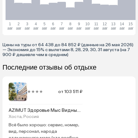
1
2
3
4
5
6
7
8
9
10
11
12
13
14
15
авг
авг
авг
авг
авг
авг
авг
авг
авг
авг
авг
авг
авг
авг
авг
Цены на туры от 64 438 до 84 852 ₽ (данные на 26 мая 2026)
— Экономия до 15% с вылетами 8, 28, 29, 30, 31 августа (на 7
900 ₽ дешевле чем в среднем)
Последние отзывы об отдыхе
★★★★
от 103 511 ₽
AZIMUT Здоровье Мыс Видный Санаторий
Хоста, Россия
Всё было хорошо: сервис, номер,
вид, персонал, народа
отдыхающего мало (это вообще