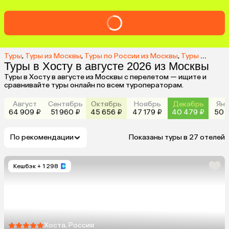
Туры
,
Туры из Москвы
,
Туры по России из Москвы
,
Туры в Хосту из Москвы
Туры в Хосту в августе 2026 из Москвы
Туры в Хосту в августе из Москвы с перелетом — ищите и
сравнивайте туры онлайн по всем туроператорам.
Август
Сентябрь
Октябрь
Ноябрь
Декабрь
Янв
64 909 ₽
51 960 ₽
45 656 ₽
47 179 ₽
40 479 ₽
50 3
По рекомендации
Показаны туры в 27 отелей
Кешбэк
+ 1 298
Хоста, Россия