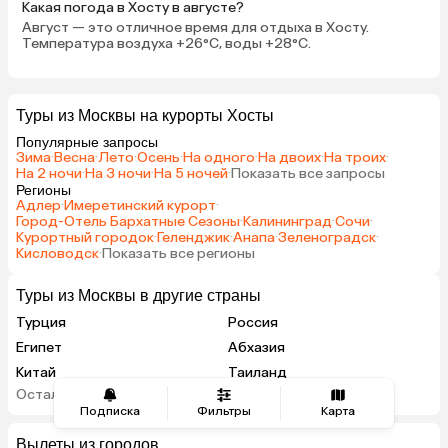
Какая погода в Хосту в августе?
Август — это отличное время для отдыха в Хосту.
Температура воздуха +26°C, воды +28°C.
Туры из Москвы на курорты Хосты
Популярные запросы
Зима
·
Весна
·
Лето
·
Осень
·
На одного
·
На двоих
·
На троих
·
На 2 ночи
·
На 3 ночи
·
На 5 ночей
·
Показать все запросы
Регионы
Адлер
·
Имеретинский курорт
·
Город-Отель Бархатные Сезоны
·
Калининград
·
Сочи
·
Курортный городок
·
Геленджик
·
Анапа
·
Зеленоградск
·
Кисловодск
·
Показать все регионы
Туры из Москвы в другие страны
Турция
Россия
Египет
Абхазия
Китай
Таиланд
Остальные страны
Вьетнам
ОАЭ
Подписка
Фильтры
Карта
Мальдивы
Тунис
Вылеты из городов
Грузия
Танзания