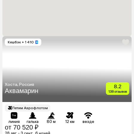
Кешбэк
+ 1 410
Хоста, Россия
8.2
Аквамарин
138 отзывов
Летим Аэрофлотом
линия
галька
80 м
12 км
везде
от 70 520 ₽
28 авг. - 3 сент., 6 ночей