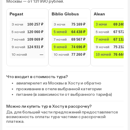
Москвы — от 131 990 рублей.
Pegast
Biblio Globus
Alean
3 ночи
100 257 ₽
3 ночи
75 169 ₽
3 ночи
69 246 ₽
5 ночей
120 060 ₽
5 ночей
64 438 ₽
5 ночей
67 572 ₽
7 ночей
109 069 ₽
7 ночей
69 567 ₽
7 ночей
67 132 ₽
9 ночей
124 931 ₽
9 ночей
74 696 ₽
9 ночей
75 232 ₽
10 ночей
—
10 ночей
77 260 ₽
10 ночей
76 444 ₽
Что входит в стоимость тура?
авиаперелет из Москвы в Хосту и обратно
проживание в отеле выбранной категории
питание (в зависимости от выбранного тарифа)
Можно ли купить тур в Хосту в рассрочку?
Да, для большей части предложений предоставляется
возможность оплаты тура частями с рассрочкой
платежа.