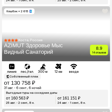
24 авг. - 1 сент., 8 н.
25 авг. - 2 сент., 8 н.
Кешбэк
+ 2 615
Хоста, Россия
AZIMUT Здоровье Мыс
8.9
Видный Санаторий
14 отзывов
линия
пес./гал.
300 м
12 км
везде
Собственный пляж
от 130 758 ₽
31 авг. - 6 сент., 6 ночей
Выгодные туры на соседние даты
от 160 563 ₽
от 161 151 ₽
25 авг. - 2 сент., 8 н.
24 авг. - 1 сент., 8 н.