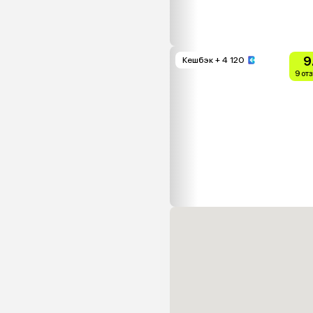
9
Кешбэк
+ 4 120
9 от