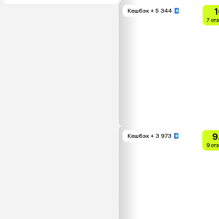
1
Кешбэк
+ 5 344
7 от
9
Кешбэк
+ 3 973
9 от