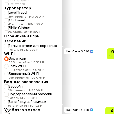
Нет отелей
Туроператор
Level.Travel
354 отеля от 143 050 ₽
ICS Travel
41 отелей от 165 309 ₽
Biblio Globus
26 отелей от 115 527 ₽
Ограничения при
заселении
Только отели для взрослых
1 отель от 212 956 ₽
9
Кешбэк
+ 3 661
Wi-Fi
3 о
Все отели
388 отелей от 115 527 ₽
Есть Wi-Fi
333 отеля от 126 078 ₽
Бесплатный Wi-Fi
255 отелей от 126 078 ₽
Водные развлечения
Бассейн
284 отеля от 141 206 ₽
Подогреваемый бассейн
1 отель от 223 351 ₽
Баня / сауна / хаммам
55 отелей от 130 122 ₽
Удобства в отеле
9
Кешбэк
+ 5 478