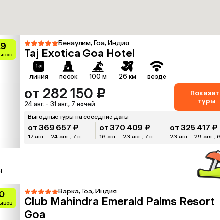
Бенаулим, Гоа, Индия
.9
Taj Exotica Goa Hotel
зывов
линия
песок
100 м
26 км
везде
от 282 150 ₽
Показат
туры
24 авг. - 31 авг., 7 ночей
Выгодные туры на соседние даты
от 369 657 ₽
от 370 409 ₽
от 325 417 ₽
17 авг. - 24 авг., 7 н.
16 авг. - 23 авг., 7 н.
23 авг. - 29 авг., 6
ы
Варка, Гоа, Индия
0
Club Mahindra Emerald Palms Resort
зывов
Goa