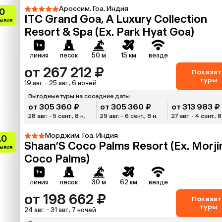
Ароссим, Гоа, Индия
0
ITC Grand Goa, A Luxury Collection
зывов
Resort & Spa (Ex. Park Hyat Goa)
линия
песок
50 м
15 км
везде
от 267 212 ₽
Показат
туры
19 авг. - 25 авг., 6 ночей
Выгодные туры на соседние даты
от 305 360 ₽
от 305 360 ₽
от 313 983 ₽
28 авг. - 5 сент., 8 н.
29 авг. - 6 сент., 8 н.
27 авг. - 4 сент., 8
Морджим, Гоа, Индия
.0
Shaan’S Coco Palms Resort (Ex. Morj
зывов
Coco Palms)
линия
песок
30 м
62 км
везде
от 198 662 ₽
Показат
туры
24 авг. - 31 авг., 7 ночей