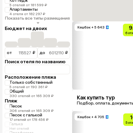
Коттедж
5 отелей от 181 599 ₽
Апартаменты
4 отеля от 182 297 ₽
Показать все типы размещения
9
Кешбэк
+ 5 643
Бюджет на двоих
6 от
от
₽
до
₽
Поиск отеля по названию
Расположение пляжа
Только собственный
5 отелей от 190 361 ₽
Общий
330 отелей от 165 309 ₽
Как купить тур
Пляж
Подбор, оплата, документ
Песок
306 отелей от 165 309 ₽
Песок с галькой
1
Кешбэк
+ 4 705
17 отелей от 178 456 ₽
5 от
Галька
Нет отелей
Платформа