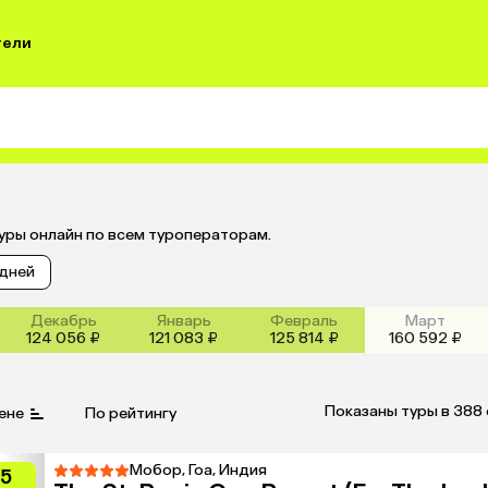
тели
уры онлайн по всем туроператорам.
 дней
Декабрь
Январь
Февраль
Март
124 056 ₽
121 083 ₽
125 814 ₽
160 592 ₽
Показаны туры в 388
ене
По рейтингу
Мобор, Гоа, Индия
.5