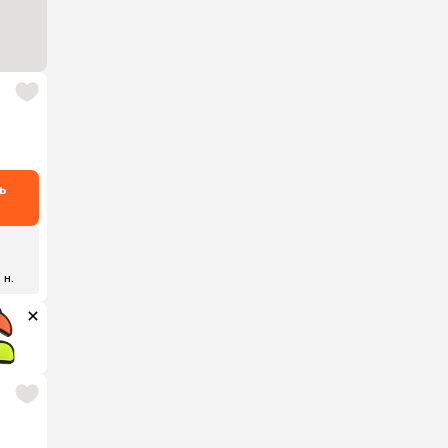
ь
 н.