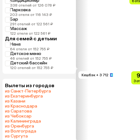
Кондиционер
6 от
338 отелей от 126 078 ₽
Парковка
203 отеля от 116 143 ₽
Бар
291 отелей от 122 561 ₽
Массаж
122 отеля от 122 561 ₽
Для семей с детьми
Няня
64 отеля от 152 755 ₽
Детское меню
46 отелей от 152 755 ₽
Детский бассейн
120 отелей от 152 755 ₽
9
Кешбэк
+ 3 712
3 о
Вылеты из городов
из Санкт-Петербурга
из Екатеринбурга
из Казани
из Краснодара
из Саратова
из Чебоксар
из Калининграда
из Оренбурга
из Волгограда
из Сургута