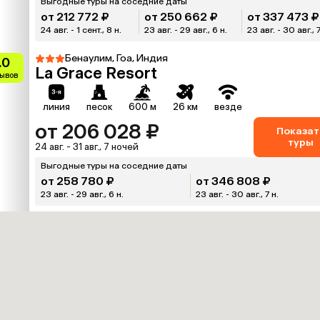
Выгодные туры на соседние даты
от 212 772 ₽
от 250 662 ₽
от 337 473 ₽
24 авг. - 1 сент., 8 н.
23 авг. - 29 авг., 6 н.
23 авг. - 30 авг., 7
Бенаулим, Гоа, Индия
.0
La Grace Resort
зывов
линия
песок
600 м
26 км
везде
от 206 028 ₽
Показат
туры
24 авг. - 31 авг., 7 ночей
Выгодные туры на соседние даты
от 258 780 ₽
от 346 808 ₽
23 авг. - 29 авг., 6 н.
23 авг. - 30 авг., 7 н.