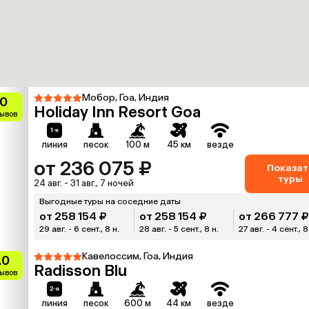
Мобор, Гоа, Индия
.0
Holiday Inn Resort Goa
зывов
линия
песок
100 м
45 км
везде
от 236 075 ₽
Показат
туры
24 авг. - 31 авг., 7 ночей
Выгодные туры на соседние даты
от 258 154 ₽
от 258 154 ₽
от 266 777 
29 авг. - 6 сент., 8 н.
28 авг. - 5 сент., 8 н.
27 авг. - 4 сент., 8
Кавелоссим, Гоа, Индия
.0
Radisson Blu
зывов
линия
песок
600 м
44 км
везде