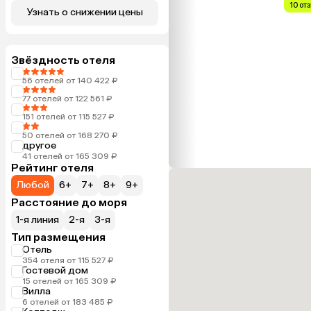
10 от
Узнать о снижении цены
Звёздность отеля
56 отелей от 140 422 ₽
77 отелей от 122 561 ₽
151 отелей от 115 527 ₽
50 отелей от 168 270 ₽
другое
41 отелей от 165 309 ₽
Рейтинг отеля
Любой
6+
7+
8+
9+
Расстояние до моря
1-я линия
2-я
3-я
Тип размещения
Отель
354 отеля от 115 527 ₽
Гостевой дом
15 отелей от 165 309 ₽
Вилла
6 отелей от 183 485 ₽