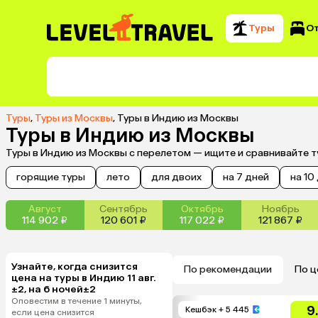
Туры
О
Туры
,
Туры из Москвы
,
Туры в Индию из Москвы
Туры в Индию из Москвы
Туры в Индию из Москвы с перелетом — ищите и сравнивайте т
горящие туры
лето
для двоих
на 7 дней
на 10
Август
Сентябрь
Октябрь
Ноябрь
114 902 ₽
120 601 ₽
117 022 ₽
121 867 ₽
Узнайте, когда снизится
По рекомендации
По ц
цена на туры в Индию 11 авг.
±2, на 6 ночей±2
Оповестим в течение 1 минуты,
9
Кешбэк
+ 5 445
если цена снизится