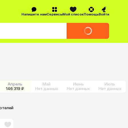
Напишите нам
Сервисы
Мой список
Помощь
Войти
Апрель
Май
Июнь
Июль
146 319 ₽
Нет данных
Нет данных
Нет данных
 отелей