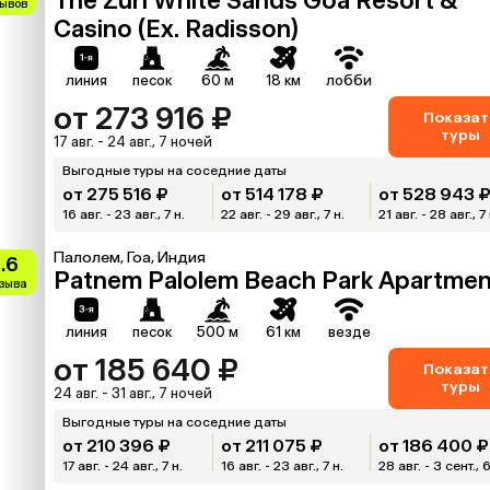
The Zuri White Sands Goa Resort &
зывов
Casino (Ex. Radisson)
линия
песок
60 м
18 км
лобби
от 273 916 ₽
Показат
туры
17 авг. - 24 авг., 7 ночей
Выгодные туры на соседние даты
от 275 516 ₽
от 514 178 ₽
от 528 943 
16 авг. - 23 авг., 7 н.
22 авг. - 29 авг., 7 н.
21 авг. - 28 авг., 7 
Палолем, Гоа, Индия
.6
Patnem Palolem Beach Park Apartmen
тзыва
линия
песок
500 м
61 км
везде
от 185 640 ₽
Показат
туры
24 авг. - 31 авг., 7 ночей
Выгодные туры на соседние даты
от 210 396 ₽
от 211 075 ₽
от 186 400 ₽
17 авг. - 24 авг., 7 н.
16 авг. - 23 авг., 7 н.
28 авг. - 3 сент., 6