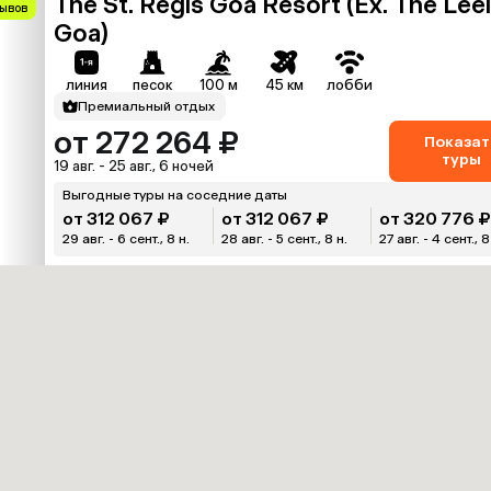
The St. Regis Goa Resort (Ex. The Lee
зывов
Goa)
линия
песок
100 м
45 км
лобби
Премиальный отдых
от 272 264 ₽
Показат
туры
19 авг. - 25 авг., 6 ночей
Выгодные туры на соседние даты
от 312 067 ₽
от 312 067 ₽
от 320 776 
29 авг. - 6 сент., 8 н.
28 авг. - 5 сент., 8 н.
27 авг. - 4 сент., 8