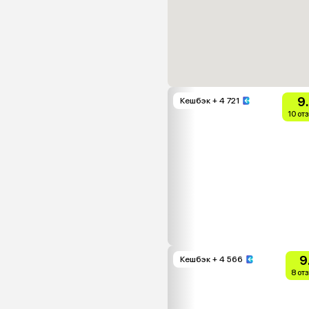
9
Кешбэк
+ 4 721
10 от
9
Кешбэк
+ 4 566
8 от