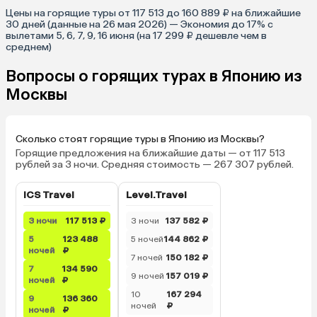
Цены на горящие туры от 117 513 до 160 889 ₽ на ближайшие
30 дней (данные на 26 мая 2026) — Экономия до 17% с
вылетами 5, 6, 7, 9, 16 июня (на 17 299 ₽ дешевле чем в
среднем)
Вопросы о горящих турах в Японию из
Москвы
Сколько стоят горящие туры в Японию из Москвы?
Горящие предложения на ближайшие даты — от 117 513
рублей за 3 ночи. Средняя стоимость — 267 307 рублей.
ICS Travel
Level.Travel
3 ночи
117 513 ₽
3 ночи
137 582 ₽
5
123 488
5 ночей
144 862 ₽
ночей
₽
7 ночей
150 182 ₽
7
134 590
9 ночей
157 019 ₽
ночей
₽
10
167 294
9
136 360
ночей
₽
ночей
₽