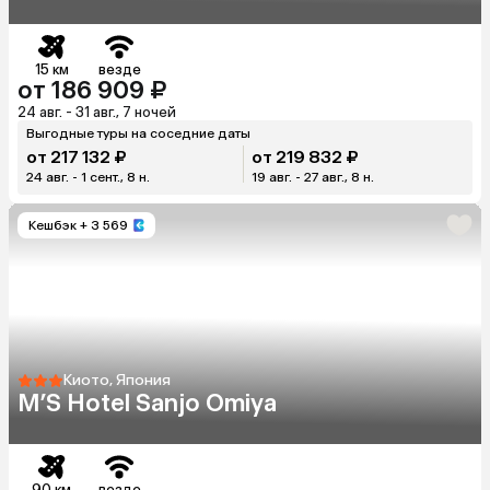
15 км
везде
от 186 909 ₽
24 авг. - 31 авг., 7 ночей
Выгодные туры на соседние даты
от 217 132 ₽
от 219 832 ₽
24 авг. - 1 сент., 8 н.
19 авг. - 27 авг., 8 н.
Кешбэк
+ 3 569
Киото, Япония
M’S Hotel Sanjo Omiya
90 км
везде