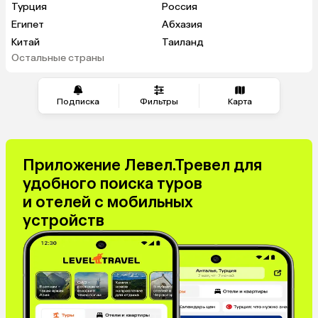
Турция
Россия
Египет
Абхазия
Китай
Таиланд
Остальные страны
ОАЭ
Вьетнам
Мальдивы
Танзания
Индонезия
Шри-Ланка
Подписка
Фильтры
Карта
Сейшелы
Маврикий
Индия
Марокко
Катар
Кипр
Приложение Левел.Тревел для
Малайзия
Оман
удобного поиска туров
Филиппины
Гонконг
и отелей с мобильных
Саудовская Аравия
Бахрейн
устройств
Куба
Испания