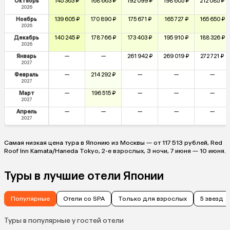
Октябрь
145 363 ₽
168 663 ₽
192 099 ₽
198 605 ₽
212 085 ₽
2026
Ноябрь
139 605 ₽
170 890 ₽
175 671 ₽
165 727 ₽
165 650 ₽
2026
Декабрь
140 245 ₽
178 766 ₽
173 403 ₽
195 910 ₽
188 326 ₽
2026
Январь
—
—
261 942 ₽
269 019 ₽
272 721 ₽
2027
Февраль
—
214 292 ₽
—
—
—
2027
Март
—
196 515 ₽
—
—
—
2027
Апрель
—
—
—
—
—
2027
Самая низкая цена тура в Японию из Москвы — от 117 513 рублей, Red
Roof Inn Kamata/Haneda Tokyo, 2-е взрослых, 3 ночи, 7 июня — 10 июня.
Туры в лучшие отели Японии
Популярные
Отели со SPA
Только для взрослых
5 звезд
Туры в популярные у гостей отели