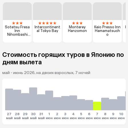
★
★
★
★
★
★
★
★
★
★
★
★
★
★
Sotetsu Fresa
Intercontinent
Monterey
Keio Presso Inn
H
Inn
al Tokyo Bay
Hanzomon
Hamamatsuch
Nihombashi
o
Ningyocho
Стоимость горящих туров в Японию по
дням вылета
май - июнь 2026, на двоих взрослых, 7 ночей
27
28
29
30
31
1
2
3
4
5
6
7
8
9
10
май
май
май
май
май
июн
июн
июн
июн
июн
июн
июн
июн
июн
июн
и