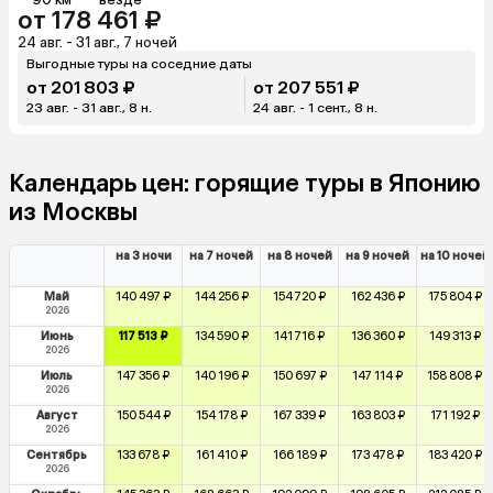
от 178 461 ₽
24 авг. - 31 авг., 7 ночей
Выгодные туры на соседние даты
от 201 803 ₽
от 207 551 ₽
23 авг. - 31 авг., 8 н.
24 авг. - 1 сент., 8 н.
Календарь цен: горящие туры в Японию
из Москвы
на 3 ночи
на 7 ночей
на 8 ночей
на 9 ночей
на 10 ночей
Май
140 497 ₽
144 256 ₽
154 720 ₽
162 436 ₽
175 804 ₽
2026
Июнь
117 513 ₽
134 590 ₽
141 716 ₽
136 360 ₽
149 313 ₽
2026
Июль
147 356 ₽
140 196 ₽
150 697 ₽
147 114 ₽
158 808 ₽
2026
Август
150 544 ₽
154 178 ₽
167 339 ₽
163 803 ₽
171 192 ₽
2026
Сентябрь
133 678 ₽
161 410 ₽
166 189 ₽
173 478 ₽
183 420 ₽
2026