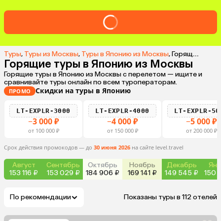
Туры
,
Туры из Москвы
,
Туры в Японию из Москвы
,
Горящие туры в Японию из Москвы
Горящие туры в Японию из Москвы
Горящие туры в Японию из Москвы с перелетом — ищите и
сравнивайте туры онлайн по всем туроператорам.
Скидки на туры в Японию
ПРОМО
LT-EXPLR-3000
LT-EXPLR-4000
LT-EXPLR-50
−3 000 ₽
−4 000 ₽
−5 000 ₽
от 100 000 ₽
от 150 000 ₽
от 200 000 ₽
Срок действия промокодов — до
30 июня 2026
на сайте level.travel
Август
Сентябрь
Октябрь
Ноябрь
Декабрь
Янв
153 116 ₽
153 029 ₽
184 906 ₽
169 141 ₽
149 545 ₽
150 
По рекомендации
Показаны туры в 112 отелей