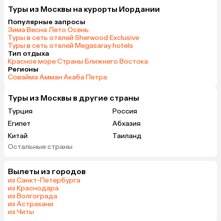
Туры из Москвы на курорты Иордании
Популярные запросы
Зима
·
Весна
·
Лето
·
Осень
·
Туры в сеть отелей Sherwood Exclusive
·
Туры в сеть отелей Megasaray hotels
Тип отдыха
Красное море
·
Страны Ближнего Востока
Регионы
Совайма
·
Амман
·
Акаба
·
Петра
Туры из Москвы в другие страны
Турция
Россия
Египет
Абхазия
Китай
Таиланд
Остальные страны
Вьетнам
ОАЭ
Мальдивы
Тунис
Вылеты из городов
Грузия
Танзания
из Санкт-Петербурга
Индонезия
Беларусь
из Краснодара
из Волгограда
Армения
Сейшелы
из Астрахани
Шри-Ланка
Казахстан
из Читы