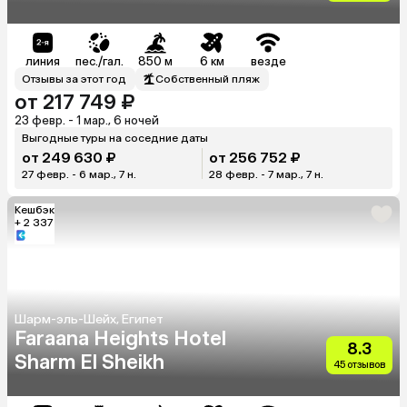
линия
пес./гал.
850 м
6 км
везде
Отзывы за этот год
Собственный пляж
от 217 749 ₽
23 февр. - 1 мар., 6 ночей
Выгодные туры на соседние даты
от 249 630 ₽
от 256 752 ₽
27 февр. - 6 мар., 7 н.
28 февр. - 7 мар., 7 н.
Кешбэк
+ 2 337
Шарм-эль-Шейх, Египет
Faraana Heights Hotel
8.3
Sharm El Sheikh
45 отзывов