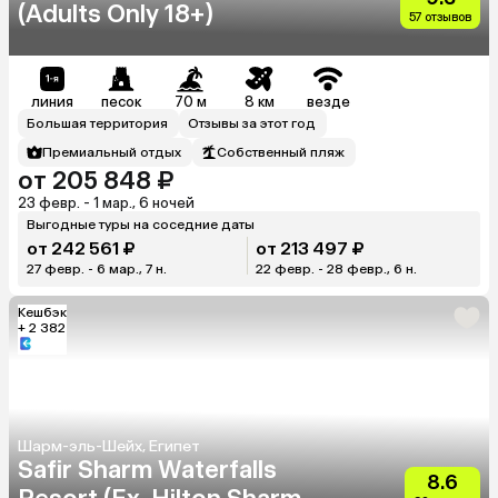
(Adults Only 18+)
57 отзывов
линия
песок
70 м
8 км
везде
Большая территория
Отзывы за этот год
Премиальный отдых
Собственный пляж
от 205 848 ₽
23 февр. - 1 мар., 6 ночей
Выгодные туры на соседние даты
от 242 561 ₽
от 213 497 ₽
27 февр. - 6 мар., 7 н.
22 февр. - 28 февр., 6 н.
Кешбэк
+ 2 382
Шарм-эль-Шейх, Египет
Safir Sharm Waterfalls
8.6