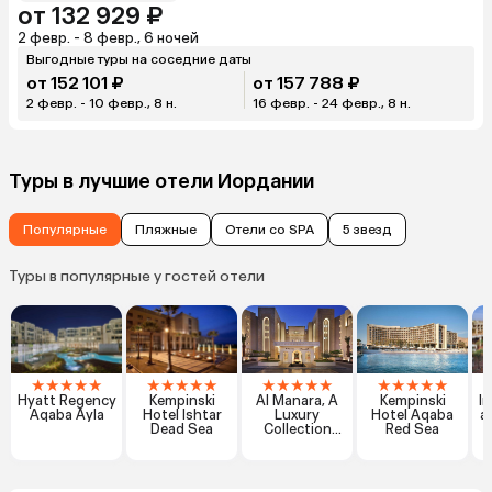
от 132 929 ₽
2 февр. - 8 февр., 6 ночей
Выгодные туры на соседние даты
от 152 101 ₽
от 157 788 ₽
2 февр. - 10 февр., 8 н.
16 февр. - 24 февр., 8 н.
Туры в лучшие отели Иордании
Популярные
Пляжные
Отели со SPA
5 звезд
Туры в популярные у гостей отели
★
★
★
★
★
★
★
★
★
★
★
★
★
★
★
★
★
★
★
★
Hyatt Regency
Kempinski
Al Manara, A
Kempinski
I
Aqaba Ayla
Hotel Ishtar
Luxury
Hotel Aqaba
a
Dead Sea
Collection
Red Sea
Hotel, Saraya
Aqaba