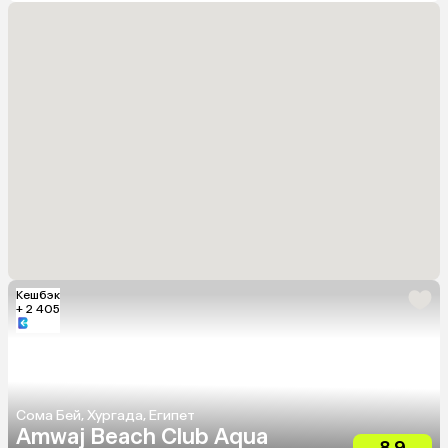
Кешбэк
+ 2 405
Сома Бей, Хургада, Египет
Amwaj Beach Club Aqua
8.9