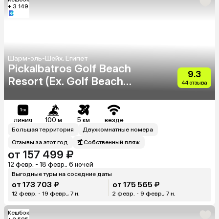
+ 3 149
Шарм-эль-Шейх, Египет
Pickalbatros Golf Beach
9.3
Resort (Ex. Golf Beach
44 отзыва
Resort Sharm El Sheikh)
линия
100 м
5 км
везде
Большая территория
Двухкомнатные номера
Отзывы за этот год
Собственный пляж
от 157 499 ₽
12 февр. - 18 февр., 6 ночей
Выгодные туры на соседние даты
от 173 703 ₽
от 175 565 ₽
12 февр. - 19 февр., 7 н.
2 февр. - 9 февр., 7 н.
Кешбэк