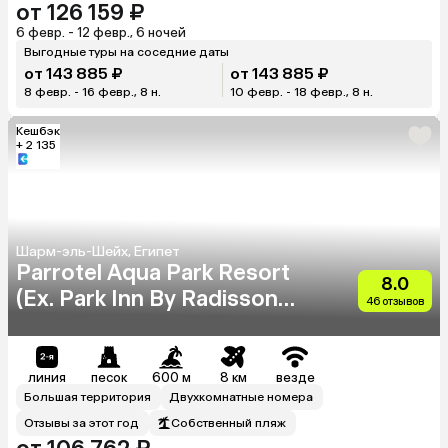
от 126 159 ₽
6 февр. - 12 февр., 6 ночей
Выгодные туры на соседние даты
от 143 885 ₽
от 143 885 ₽
8 февр. - 16 февр., 8 н.
10 февр. - 18 февр., 8 н.
Кешбэк
+ 2 135
Шарм-эль-Шейх, Египет
Parrotel Aqua Park Resort
8.0
(Ex. Park Inn By Radisson
46 отзывов
Sharm)
линия
песок
600 м
8 км
везде
Большая территория
Двухкомнатные номера
Отзывы за этот год
Собственный пляж