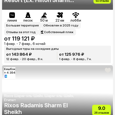
Resort (Ex. Hilton Sharm
92 отзыва
Waterfalls Resort)
линия
песок
50 м
22 км
лобби
Большая территория
Обновлен в 2025 году
Отзывы за этот год
Собственный пляж
от 119 121 ₽
1 февр. - 7 февр., 6 ночей
Выгодные туры на соседние даты
от 143 864 ₽
от 125 976 ₽
12 февр. - 20 февр., 8 н.
1 февр. - 8 февр., 7 н.
Кешбэк
+ 4 354
Rixos Шарм-эль-Шейх, Шарм-эль-Шейх,
Египет
Rixos Radamis Sharm El
9.0
Sheikh
26 отзывов