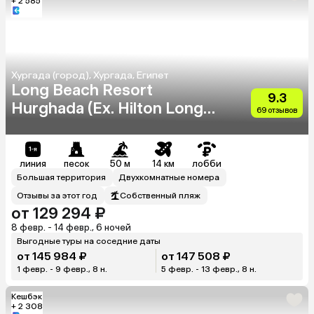
+ 2 585
Хургада (город), Хургада, Египет
Long Beach Resort
9.3
Hurghada (Ex. Hilton Long
69 отзывов
Beach Resort)
линия
песок
50 м
14 км
лобби
Большая территория
Двухкомнатные номера
Отзывы за этот год
Собственный пляж
от 129 294 ₽
8 февр. - 14 февр., 6 ночей
Выгодные туры на соседние даты
от 145 984 ₽
от 147 508 ₽
1 февр. - 9 февр., 8 н.
5 февр. - 13 февр., 8 н.
Кешбэк
+ 2 308