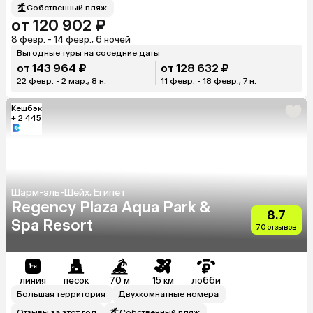
Собственный пляж
от 120 902 ₽
8 февр. - 14 февр., 6 ночей
Выгодные туры на соседние даты
от 143 964 ₽
от 128 632 ₽
22 февр. - 2 мар., 8 н.
11 февр. - 18 февр., 7 н.
Кешбэк
+ 2 445
Шарм-эль-Шейх, Египет
Regency Plaza Aqua Park &
8.7
Spa Resort
70 отзывов
линия
песок
70 м
15 км
лобби
Большая территория
Двухкомнатные номера
Отзывы за этот год
Собственный пляж