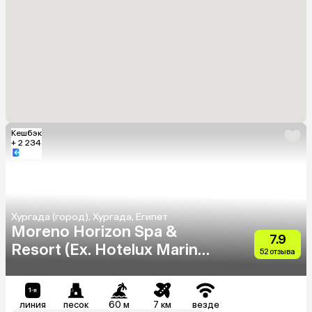
Кешбэк
+ 2 234
Хургада (город), Хургада, Египет
Moreno Horizon Spa &
7.9
Resort (Ex. Hotelux Marina
52 отзыва
Beach)
линия
песок
60 м
7 км
везде