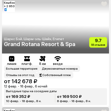
Кешбэк
+ 2 853
Шаркс Бэй, Шарм-эль-Шейх, Египет
9.7
Grand Rotana Resort & Spa
55 отзывов
линия
платф.
8 км
везде
Большая территория
Двухкомнатные номера
Отзывы за этот год
Собственный пляж
от 142 678 ₽
12 февр. - 18 февр., 6 ночей
Выгодные туры на соседние даты
от 169 352 ₽
от 169 500 ₽
10 февр. - 18 февр., 8 н.
8 февр. - 16 февр., 8 н.
Кешбэк