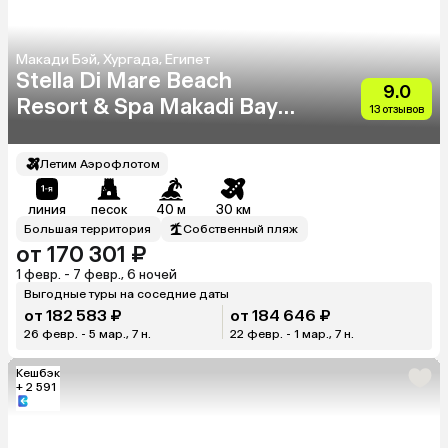
Макади Бэй, Хургада, Египет
Stella Di Mare Beach
9.0
Resort & Spa Makadi Bay
13 отзывов
(Ex.Stella Makadi Beach
Resort & Spa)
Летим Аэрофлотом
линия
песок
40 м
30 км
Большая территория
Собственный пляж
от 170 301 ₽
1 февр. - 7 февр., 6 ночей
Выгодные туры на соседние даты
от 182 583 ₽
от 184 646 ₽
26 февр. - 5 мар., 7 н.
22 февр. - 1 мар., 7 н.
Кешбэк
+ 2 591