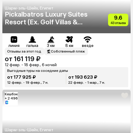
Шарм-эль-Шейх, Египет
Pickalbatros Luxury Suites
9.6
Resort (Ex. Golf Villas &
43 отзыва
Suites)
линия
галька
3 км
8 км
везде
Отзывы за этот год
Собственный пляж
от 161 119 ₽
12 февр. - 18 февр., 6 ночей
Выгодные туры на соседние даты
от 177 925 ₽
от 193 623 ₽
12 февр. - 19 февр., 7 н.
22 февр. - 1 мар., 7 н.
Кешбэк
+ 2 496
Шарм-эль-Шейх, Египет