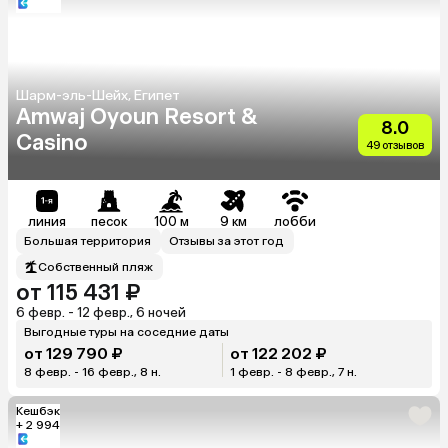
Шарм-эль-Шейх, Египет
Amwaj Oyoun Resort &
8.0
Casino
49 отзывов
линия
песок
100 м
9 км
лобби
Большая территория
Отзывы за этот год
Собственный пляж
от 115 431 ₽
6 февр. - 12 февр., 6 ночей
Выгодные туры на соседние даты
от 129 790 ₽
от 122 202 ₽
8 февр. - 16 февр., 8 н.
1 февр. - 8 февр., 7 н.
Кешбэк
+ 2 994