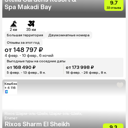
9.7
Spa Makadi Bay
33 отзыва
2 км
35 км
Большая территория
Двухкомнатные номера
Отзывы за этот год
от 148 797 ₽
4 февр. - 10 февр., 6 ночей
Выгодные туры на соседние даты
от 168 490 ₽
от 173 998 ₽
5 февр. - 13 февр., 8 н.
18 февр. - 26 февр., 8 н.
Кешбэк
+ 4 116
Rixos Шарм-эль-Шейх, Шарм-эль-Шейх,
Египет
Rixos Sharm El Sheikh
9.3