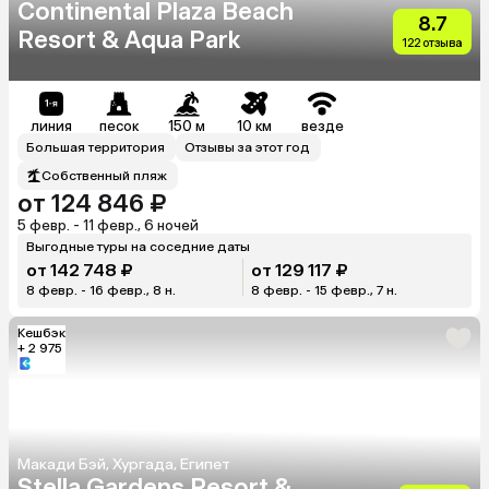
Continental Plaza Beach
8.7
Resort & Aqua Park
122 отзыва
линия
песок
150 м
10 км
везде
Большая территория
Отзывы за этот год
Собственный пляж
от 124 846 ₽
5 февр. - 11 февр., 6 ночей
Выгодные туры на соседние даты
от 142 748 ₽
от 129 117 ₽
8 февр. - 16 февр., 8 н.
8 февр. - 15 февр., 7 н.
Кешбэк
+ 2 975
Макади Бэй, Хургада, Египет
Stella Gardens Resort &