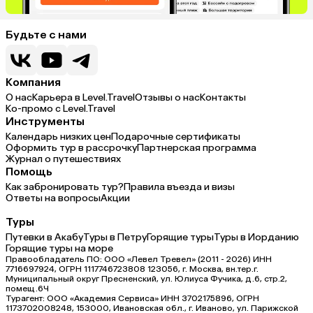
Будьте с нами
Компания
О нас
Карьера в Level.Travel
Отзывы о нас
Контакты
Ко-промо с Level.Travel
Инструменты
Календарь низких цен
Подарочные сертификаты
Оформить тур в рассрочку
Партнерская программа
Журнал о путешествиях
Помощь
Как забронировать тур?
Правила въезда и визы
Ответы на вопросы
Акции
Туры
Путевки в Акабу
Туры в Петру
Горящие туры
Туры в Иорданию
Горящие туры на море
Правообладатель ПО: ООО «Левел Тревел» (2011 - 2026) ИНН
7716697924, ОГРН 1117746723808 123056, г. Москва, вн.тер.г.
Муниципальный округ Пресненский, ул. Юлиуса Фучика, д.6, стр.2,
помещ.6Ч
Турагент: ООО «Академия Сервиса» ИНН 3702175896, ОГРН
1173702008248, 153000, Ивановская обл., г. Иваново, ул. Парижской