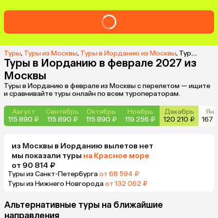
Туры
,
Туры из Москвы
,
Туры в Иорданию из Москвы
,
Туры в Иорданию в феврале 2027 из Москвы
Туры в Иорданию в феврале 2027 из
Москвы
Туры в Иорданию в феврале из Москвы с перелетом — ищите
и сравнивайте туры онлайн по всем туроператорам.
Август
Сентябрь
Октябрь
Ноябрь
Декабрь
Янв
115 890 ₽
115 890 ₽
115 890 ₽
119 256 ₽
120 210 ₽
167 
из
Москвы
в Иорданию
вылетов нет
мы показали туры
на Красное море
от 90 814 ₽
Туры из Санкт-Петербурга
от 68 594 ₽
Туры из Нижнего Новгорода
от 132 062 ₽
Альтернативные туры на ближайшие
направления