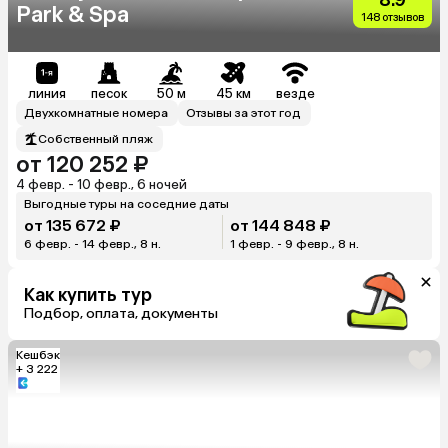
Park & Spa
148 отзывов
линия
песок
50 м
45 км
везде
Двухкомнатные номера
Отзывы за этот год
Собственный пляж
от 120 252 ₽
4 февр. - 10 февр., 6 ночей
Выгодные туры на соседние даты
от 135 672 ₽
от 144 848 ₽
6 февр. - 14 февр., 8 н.
1 февр. - 9 февр., 8 н.
Как купить тур
Подбор, оплата, документы
Кешбэк
+ 3 222