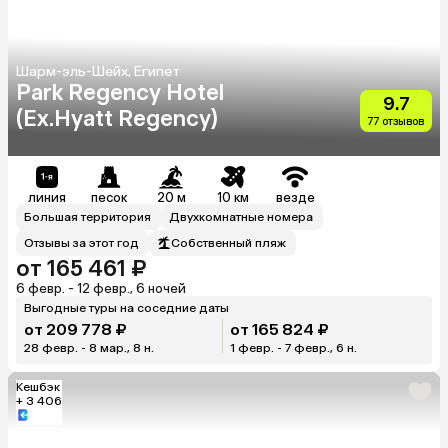
Шарм-эль-Шейх, Египет
Park Regency Hotel
9.7
(Ex.Hyatt Regency)
77 отзывов
линия
песок
20 м
10 км
везде
Большая территория
Двухкомнатные номера
Отзывы за этот год
Собственный пляж
от 165 461 ₽
6 февр. - 12 февр., 6 ночей
Выгодные туры на соседние даты
от 209 778 ₽
от 165 824 ₽
28 февр. - 8 мар., 8 н.
1 февр. - 7 февр., 6 н.
Кешбэк
+ 3 406