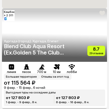
Кешбэк
+ 2 311
Хургада (город), Хургада, Египет
Blend Club Aqua Resort
8.7
(Ex.Golden 5 The Club
29 отзывов
Resort)
линия
песок
700 м
10 км
лобби
Большая территория
Отзывы за этот год
от 115 564 ₽
9 февр. - 15 февр., 6 ночей
Выгодные туры на соседние даты
от 127 803 ₽
от 127 803 ₽
1 февр. - 9 февр., 8 н.
8 февр. - 16 февр., 8 н.