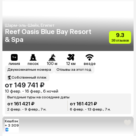
Шарм-эль-Шейх, Египет
Reef Oasis Blue Bay Resort
9.3
& Spa
38 отзывов
линия
песок
100 м
12 км
везде
Двухкомнатные номера
Отзывы за этот год
Собственный пляж
от 149 741 ₽
10 февр. - 16 февр., 6 ночей
Выгодные туры на соседние даты
от 161 421 ₽
от 161 421 ₽
2 февр. - 9 февр., 7 н.
6 февр. - 13 февр., 7 н.
Кешбэк
+ 3 309