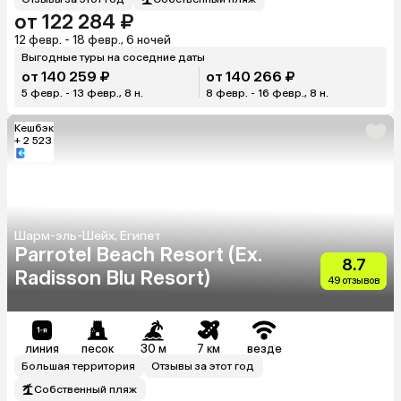
от 122 284 ₽
12 февр. - 18 февр., 6 ночей
Выгодные туры на соседние даты
от 140 259 ₽
от 140 266 ₽
5 февр. - 13 февр., 8 н.
8 февр. - 16 февр., 8 н.
Кешбэк
+ 2 523
Шарм-эль-Шейх, Египет
Parrotel Beach Resort (Ex.
8.7
Radisson Blu Resort)
49 отзывов
линия
песок
30 м
7 км
везде
Большая территория
Отзывы за этот год
Собственный пляж