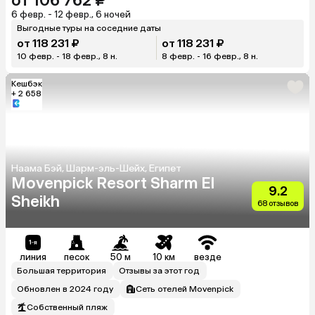
от 106 762 ₽
6 февр. - 12 февр., 6 ночей
Выгодные туры на соседние даты
от 118 231 ₽
от 118 231 ₽
10 февр. - 18 февр., 8 н.
8 февр. - 16 февр., 8 н.
Кешбэк
+ 2 658
Наама Бэй, Шарм-эль-Шейх, Египет
Movenpick Resort Sharm El
9.2
Sheikh
68 отзывов
линия
песок
50 м
10 км
везде
Большая территория
Отзывы за этот год
Обновлен в 2024 году
Сеть отелей Movenpick
Собственный пляж