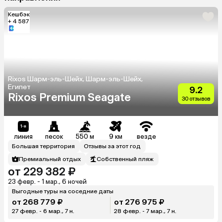
Кешбэк
+ 4 587
Rixos Шарм-эль-Шейх, Шарм-эль-Шейх,
Египет
9.2
Rixos Premium Seagate
30 отзывов
линия
песок
550 м
9 км
везде
Большая территория
Отзывы за этот год
Премиальный отдых
Собственный пляж
от 229 382 ₽
23 февр. - 1 мар., 6 ночей
Выгодные туры на соседние даты
от 268 779 ₽
от 276 975 ₽
27 февр. - 6 мар., 7 н.
28 февр. - 7 мар., 7 н.