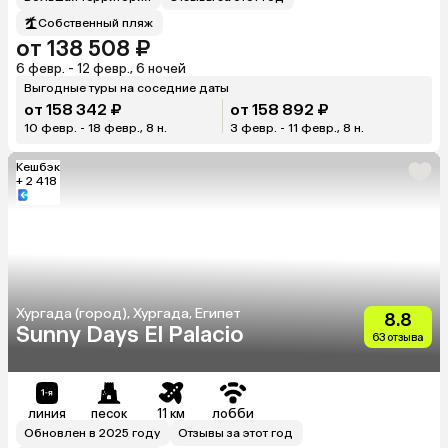
Собственный пляж
от 138 508 ₽
6 февр. - 12 февр., 6 ночей
Выгодные туры на соседние даты
от 158 342 ₽
от 158 892 ₽
10 февр. - 18 февр., 8 н.
3 февр. - 11 февр., 8 н.
Кешбэк
+ 2 418
Хургада (город), Хургада, Египет
8.8
Sunny Days El Palacio
63 отзыва
линия
песок
11 км
лобби
Обновлен в 2025 году
Отзывы за этот год