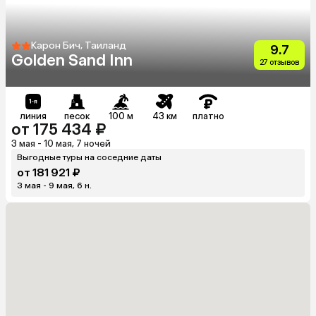
Карон Бич, Таиланд
9.7
Golden Sand Inn
27 отзывов
линия
песок
100 м
43 км
платно
от 175 434 ₽
3 мая - 10 мая, 7 ночей
Выгодные туры на соседние даты
от 181 921 ₽
3 мая - 9 мая, 6 н.