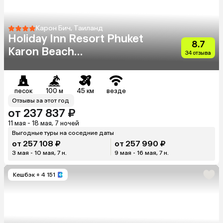
Карон Бич, Таиланд
Holiday Inn Resort Phuket
8.7
Karon Beach
34 отзыва
(Ex.Destination Resorts
Phuket Karon Beach)
песок
100 м
45 км
везде
Отзывы за этот год
от 237 837 ₽
11 мая - 18 мая, 7 ночей
Выгодные туры на соседние даты
от 257 108 ₽
от 257 990 ₽
3 мая - 10 мая, 7 н.
9 мая - 16 мая, 7 н.
Кешбэк
+ 4 151