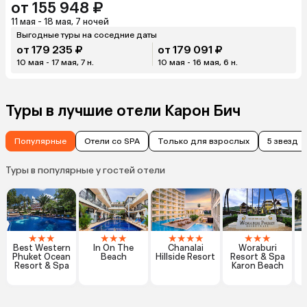
от 155 948 ₽
11 мая - 18 мая, 7 ночей
Выгодные туры на соседние даты
от 179 235 ₽
от 179 091 ₽
10 мая - 17 мая, 7 н.
10 мая - 16 мая, 6 н.
Туры в лучшие отели Карон Бич
Популярные
Отели со SPA
Только для взрослых
5 звезд
Туры в популярные у гостей отели
★
★
★
★
★
★
★
★
★
★
★
★
★
Best Western
In On The
Chanalai
Woraburi
P
Phuket Ocean
Beach
Hillside Resort
Resort & Spa
Resort & Spa
Karon Beach