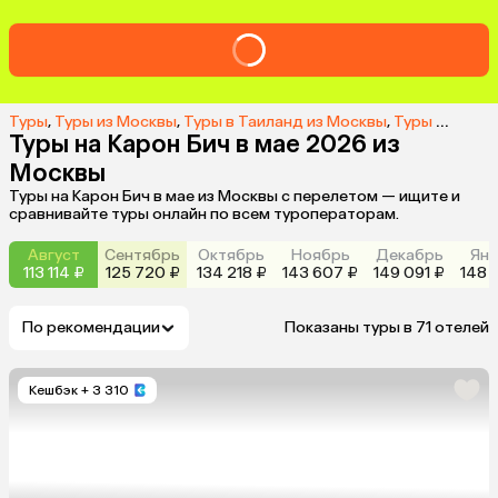
Туры
,
Туры из Москвы
,
Туры в Таиланд из Москвы
,
Туры на Карон Бич из Москвы
Туры на Карон Бич в мае 2026 из
Москвы
Туры на Карон Бич в мае из Москвы с перелетом — ищите и
сравнивайте туры онлайн по всем туроператорам.
Август
Сентябрь
Октябрь
Ноябрь
Декабрь
Янв
113 114 ₽
125 720 ₽
134 218 ₽
143 607 ₽
149 091 ₽
148 
По рекомендации
Показаны туры в 71 отелей
Кешбэк
+ 3 310