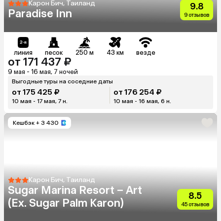
Карон Бич, Таиланд
9.8
Paradise Inn
9 отзывов
линия
песок
250 м
43 км
везде
от 171 437 ₽
9 мая - 16 мая, 7 ночей
Выгодные туры на соседние даты
от 175 425 ₽
от 176 254 ₽
10 мая - 17 мая, 7 н.
10 мая - 16 мая, 6 н.
Кешбэк
+ 3 430
Карон Бич, Таиланд
Sugar Marina Resort – Art
8.5
(Ex. Sugar Palm Karon)
45 отзывов