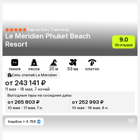
Карон Бич, Таиланд
Le Meridien Phuket Beach
9.0
Resort
39 отзывов
линия
песок
20 м
53 км
платно
Сеть отелей Le Meridien
от 243 141 ₽
11 мая - 18 мая, 7 ночей
Выгодные туры на соседние даты
от 265 803 ₽
от 252 993 ₽
10 мая - 17 мая, 7 н.
10 мая - 16 мая, 6 н.
Кешбэк
+ 4 756