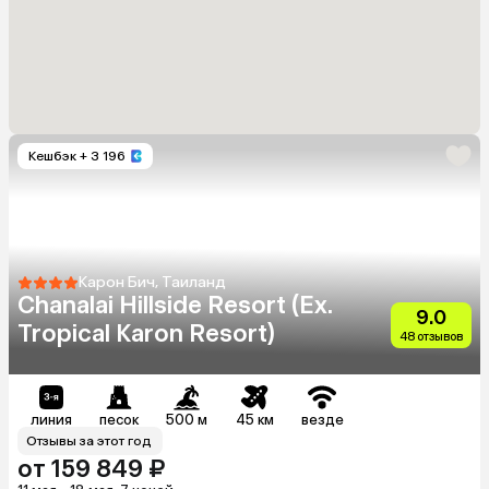
Кешбэк
+ 3 196
Карон Бич, Таиланд
Chanalai Hillside Resort (Ex.
9.0
Tropical Karon Resort)
48 отзывов
линия
песок
500 м
45 км
везде
Отзывы за этот год
от 159 849 ₽