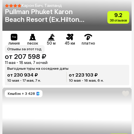
Карон Бич, Таиланд
Pullman Phuket Karon
9.2
Beach Resort (Ex.Hilton
38 отзывов
Phuket Arcadia Resort &
Spa)
линия
песок
50 м
45 км
платно
Отзывы за этот год
от 207 598 ₽
11 мая - 18 мая, 7 ночей
Выгодные туры на соседние даты
от 230 934 ₽
от 223 103 ₽
10 мая - 17 мая, 7 н.
10 мая - 16 мая, 6 н.
Кешбэк
+ 3 428