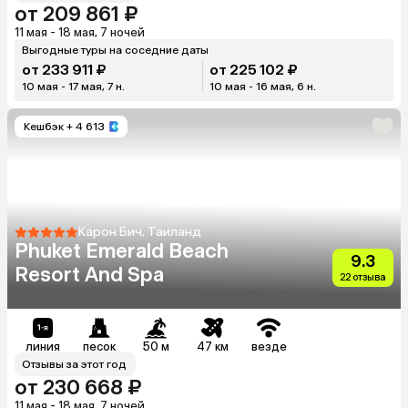
от 209 861 ₽
11 мая - 18 мая, 7 ночей
Выгодные туры на соседние даты
от 233 911 ₽
от 225 102 ₽
10 мая - 17 мая, 7 н.
10 мая - 16 мая, 6 н.
Кешбэк
+ 4 613
Карон Бич, Таиланд
Phuket Emerald Beach
9.3
Resort And Spa
22 отзыва
линия
песок
50 м
47 км
везде
Отзывы за этот год
от 230 668 ₽
11 мая - 18 мая, 7 ночей