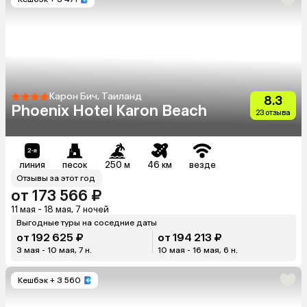
Карон Бич, Таиланд
8.3
Phoenix Hotel Karon Beach
23 отзыва
линия
песок
250 м
46 км
везде
Отзывы за этот год
от 173 566 ₽
11 мая - 18 мая, 7 ночей
Выгодные туры на соседние даты
от 192 625 ₽
от 194 213 ₽
3 мая - 10 мая, 7 н.
10 мая - 16 мая, 6 н.
Кешбэк
+ 3 560