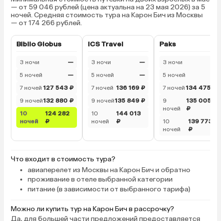
вниз по склону, время занимает 5–
через дорогу, в течени
— от 59 046 рублей (цена актуальна на 23 мая 2026) за 5
7 минут. Подниматься тяжело.
температуре 29–35 гр
ночей. Средняя стоимость тура на Карон Бич из Москвы
— от 174 266 рублей.
Нам все понравилось.
тепла раза 3–4 бегали
маршруту номер — пля
Biblio Globus
ICS Travel
Paks
Когда море было несп
прекрасно отдыхали у 
3 ночи
—
3 ночи
—
3 ночи
—
Он небольшой, но если
5 ночей
—
5 ночей
—
«позагорать», то его 
5 ночей
—
В нем есть детское от
7 ночей
127 543 ₽
7 ночей
136 169 ₽
7 ночей
134 475 ₽
зона джакузи. Через д
9 ночей
132 880 ₽
9 ночей
135 849 ₽
9
135 005
иногда помогает пере
ночей
₽
10
124 282
10
144 013
охранник на КПП (моло
ночей
₽
ночей
₽
10
139 773
чаще пожилой мужчина
ночей
₽
Расположение касате
инфраструктуры — са
выгодные валютообме
Что входит в стоимость тура?
этой половине пляжа 
авиаперелет из Москвы на Карон Бич и обратно
из отеля направо, их 
проживание в отеле выбранной категории
питание (в зависимости от выбранного тарифа)
количество, стоит при
Прогулочная улица туд
Можно ли купить тур на Карон Бич в рассрочку?
из достопримечатель
Да, для большей части предложений предоставляется
пляжа (ночной базар) в