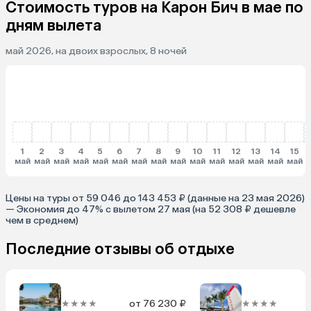
Стоимость туров на Карон Бич в мае по
дням вылета
май 2026, на двоих взрослых, 8 ночей
1
2
3
4
5
6
7
8
9
10
11
12
13
14
15
май
май
май
май
май
май
май
май
май
май
май
май
май
май
май
Цены на туры от 59 046 до 143 453 ₽ (данные на 23 мая 2026)
— Экономия до 47% с вылетом 27 мая (на 52 308 ₽ дешевле
чем в среднем)
Последние отзывы об отдыхе
★★★★
от 76 230 ₽
★★★★