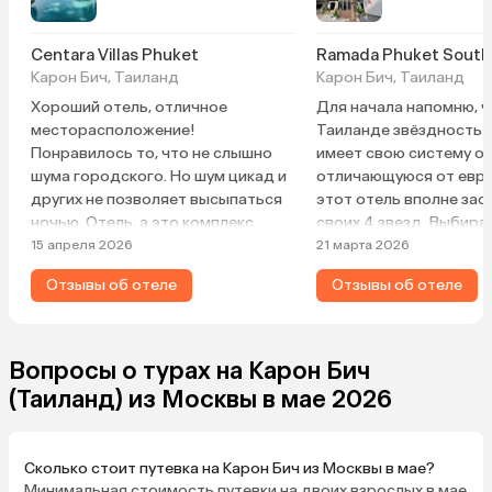
Centara Villas Phuket
Ramada Phuket South
Карон Бич, Таиланд
Карон Бич, Таиланд
Хороший отель, отличное
Для начала напомню, ч
месторасположение!
Таиланде звёздность 
Понравилось то, что не слышно
имеет свою систему оц
шума городского. Но шум цикад и
отличающуюся от евро
других не позволяет высыпаться
этот отель вполне за
ночью. Отель, а это комплекс
своих 4 звезд. Выбира
домиков-шале расположен на
расположению, 1 линия
15 апреля 2026
21 марта 2026
склоне, очень тяжело бегать
инфраструктуры, 2 эта
Отзывы об отеле
Отзывы об отеле
вверх-вниз по лестницам.
Оказался еще и спокой
Завтраки отличные, много
семейным, уютным. Пов
разнообразных блюд разных
период нашего пребыв
кухонь и напитков. Есть ресторан.
было немного, и даже з
Вопросы о турах на Карон Бич
2 бассейна. Спа-комплекс для
бассейна при закрыто
(Таиланд) из Москвы в мае 2026
всех видов массажа. Отношение
не сильно мешают. Но 
администрации к гостям
открыт, и кто-то ныряе
отличное. К морю придется
бассейне, то слышимос
Сколько стоит путевка на Карон Бич из Москвы в мае?
ходить по тропинке через лес
какая. Расположение с
Минимальная стоимость путевки на двоих взрослых в мае