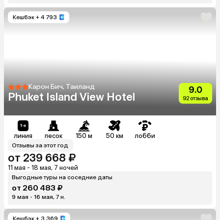
Кешбэк
+ 4 793
Карон Бич, Таиланд
9.0
Phuket Island View Hotel
92 отзыва
линия
песок
150 м
50 км
лобби
Отзывы за этот год
от 239 668 ₽
11 мая - 18 мая, 7 ночей
Выгодные туры на соседние даты
от 260 483 ₽
9 мая - 16 мая, 7 н.
Кешбэк
+ 3 369