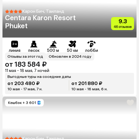
Карон Бич, Таиланд
Centara Karon Resort
9.3
Phuket
46 отзывов
линия
песок
500 м
50 км
лобби
Отзывы за этот год
Обновлен в 2024 году
от 183 584 ₽
11 мая - 18 мая, 7 ночей
Выгодные туры на соседние даты
от 203 480 ₽
от 201 880 ₽
10 мая - 17 мая, 7 н.
10 мая - 16 мая, 6 н.
Кешбэк
+ 3 601
Карон Бич, Таиланд