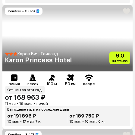
Кешбэк
+ 3 379
Карон Бич, Таиланд
9.0
Karon Princess Hotel
44 отзыва
линия
песок
100 м
50 км
везде
Отзывы за этот год
от 168 963 ₽
11 мая - 18 мая, 7 ночей
Выгодные туры на соседние даты
от 191 896 ₽
от 189 750 ₽
10 мая - 17 мая, 7 н.
10 мая - 16 мая, 6 н.
Кешбэк
+ 3 471