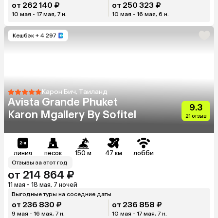
от 262 140 ₽
от 250 323 ₽
10 мая - 17 мая, 7 н.
10 мая - 16 мая, 6 н.
Кешбэк
+ 4 297
Карон Бич, Таиланд
Avista Grande Phuket
9.3
Karon Mgallery By Sofitel
21 отзыв
линия
песок
150 м
47 км
лобби
Отзывы за этот год
от 214 864 ₽
11 мая - 18 мая, 7 ночей
Выгодные туры на соседние даты
от 236 830 ₽
от 236 858 ₽
9 мая - 16 мая, 7 н.
10 мая - 17 мая, 7 н.