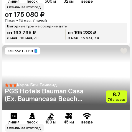
линия
песок
500 м
32 км
везде
Отзывы за этот год
от 175 080 ₽
11 мая - 18 мая, 7 ночей
Выгодные туры на соседние даты
от 193 795 ₽
от 195 233 ₽
3 мая - 10 мая, 7 н.
9 мая - 16 мая, 7 н.
Кешбэк
+ 3 118
Карон Бич, Таиланд
PGS Hotels Bauman Casa
8.7
(Ex. Baumancasa Beach
76 отзывов
Resort)
линия
песок
100 м
45 км
везде
Отзывы за этот год