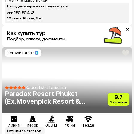
11 мая - 18 мая, 7 ночей
Выгодные туры на соседние даты
от 181 814 ₽
10 мая - 16 мая, 6 н.
Как купить тур
Подбор, оплата, документы
Кешбэк
+ 4 197
Карон Бич, Таиланд
Paradox Resort Phuket
9.7
(Ex.Movenpick Resort &
35 отзывов
Spa Karon Beach)
линия
песок
300 м
48 км
везде
Отзывы за этот год