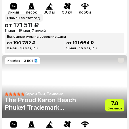
линия
песок
300 м
50 км
лобби
Отзывы за этот год
от 171 511 ₽
11 мая - 18 мая, 7 ночей
Выгодные туры на соседние даты
от 190 782 ₽
от 191 664 ₽
3 мая - 10 мая, 7 н.
9 мая - 16 мая, 7 н.
Кешбэк
+ 3 501
Карон Бич, Таиланд
The Proud Karon Beach
7.8
Phuket Trademark
6 отзывов
Collection By Wyndham