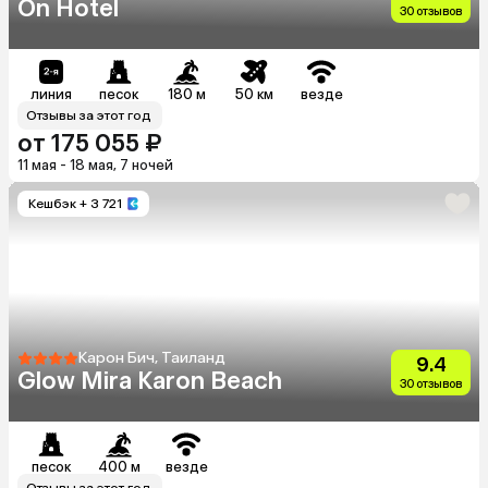
On Hotel
30 отзывов
линия
песок
180 м
50 км
везде
Отзывы за этот год
от 175 055 ₽
11 мая - 18 мая, 7 ночей
Кешбэк
+ 3 721
Карон Бич, Таиланд
9.4
Glow Mira Karon Beach
30 отзывов
песок
400 м
везде
Отзывы за этот год