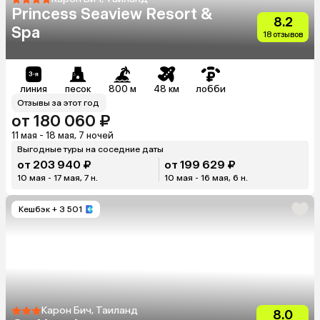
Princess Seaview Resort &
8.2
Spa
18 отзывов
линия
песок
800 м
48 км
лобби
Отзывы за этот год
от 180 060 ₽
11 мая - 18 мая, 7 ночей
Выгодные туры на соседние даты
от 203 940 ₽
от 199 629 ₽
10 мая - 17 мая, 7 н.
10 мая - 16 мая, 6 н.
Кешбэк
+ 3 501
Карон Бич, Таиланд
8.0