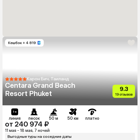
Кешбэк
+ 4 819
Карон Бич, Таиланд
Centara Grand Beach
9.3
Resort Phuket
19 отзывов
линия
песок
50 м
50 км
платно
от 240 974 ₽
11 мая - 18 мая, 7 ночей
Выгодные туры на соседние даты