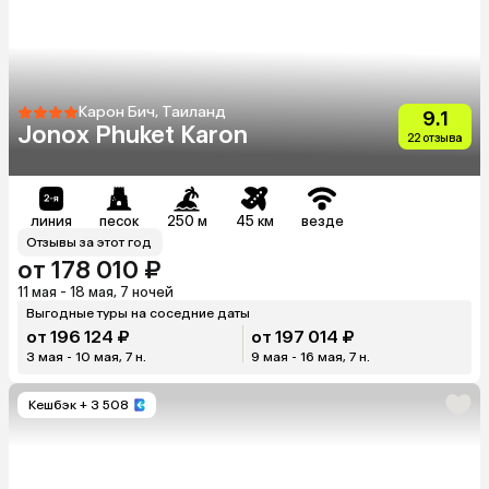
Карон Бич, Таиланд
9.1
Jonox Phuket Karon
22 отзыва
линия
песок
250 м
45 км
везде
Отзывы за этот год
от 178 010 ₽
11 мая - 18 мая, 7 ночей
Выгодные туры на соседние даты
от 196 124 ₽
от 197 014 ₽
3 мая - 10 мая, 7 н.
9 мая - 16 мая, 7 н.
Кешбэк
+ 3 508