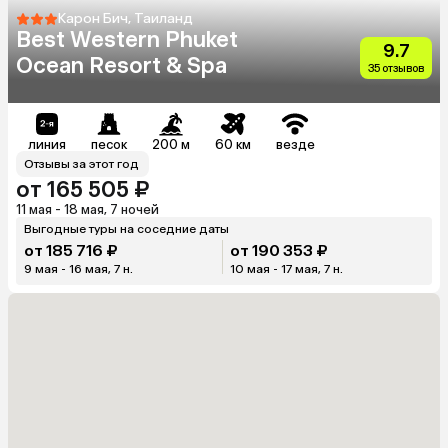
Карон Бич, Таиланд
Best Western Phuket
9.7
Ocean Resort & Spa
35 отзывов
линия
песок
200 м
60 км
везде
Отзывы за этот год
от 165 505 ₽
11 мая - 18 мая, 7 ночей
Выгодные туры на соседние даты
от 185 716 ₽
от 190 353 ₽
9 мая - 16 мая, 7 н.
10 мая - 17 мая, 7 н.