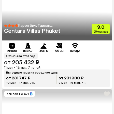
Карон Бич, Таиланд
9.0
Centara Villas Phuket
25 отзывов
линия
песок
350 м
55 км
везде
Отзывы за этот год
от 205 432 ₽
11 мая - 18 мая, 7 ночей
Выгодные туры на соседние даты
от 231 747 ₽
от 231 980 ₽
10 мая - 17 мая, 7 н.
9 мая - 16 мая, 7 н.
Кешбэк
+ 3 671