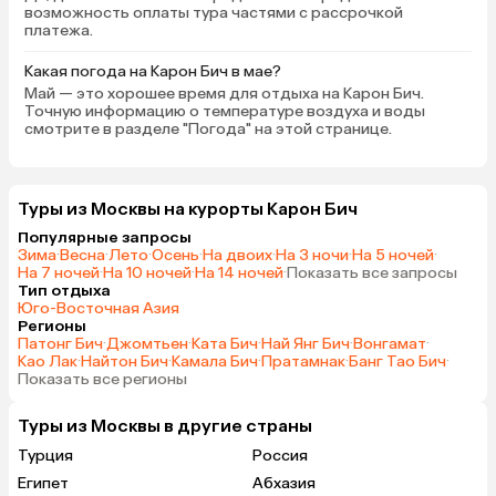
возможность оплаты тура частями с рассрочкой
сторону. В отеле жили
платежа.
Что касаемо уборки, п
хватает, вымести его н
Какая погода на Карон Бич в мае?
представляется возм
Май — это хорошее время для отдыха на Карон Бич.
Точную информацию о температуре воздуха и воды
Туалетной бумаги хват
смотрите в разделе "Погода" на этой странице.
время, кроме последне
Постельное белье рег
заправляют, поправляю
Туры из Москвы на курорты Карон Бич
меняют каждый день (
это по пятнам после к
Популярные запросы
Полотенца меняют каж
Зима
·
Весна
·
Лето
·
Осень
·
На двоих
·
На 3 ночи
·
На 5 ночей
·
На 7 ночей
·
На 10 ночей
·
На 14 ночей
·
Показать все запросы
Бутылки с водой выдаю
Тип отдыха
человека, даже если в
Юго-Восточная Азия
оставили предыдущие
Регионы
Патонг Бич
·
Джомтьен
·
Ката Бич
·
Най Янг Бич
·
Вонгамат
·
пустыми для обмена. П
Као Лак
·
Найтон Бич
·
Камала Бич
·
Пратамнак
·
Банг Тао Бич
·
нас были только завтр
Показать все регионы
давайте честно, дома 
готовим себе на завтр
Туры из Москвы в другие страны
день что-то разное. Ч
Турция
Россия
это 2–3 блюда, котор
Египет
Абхазия
чередуем. В отеле на 