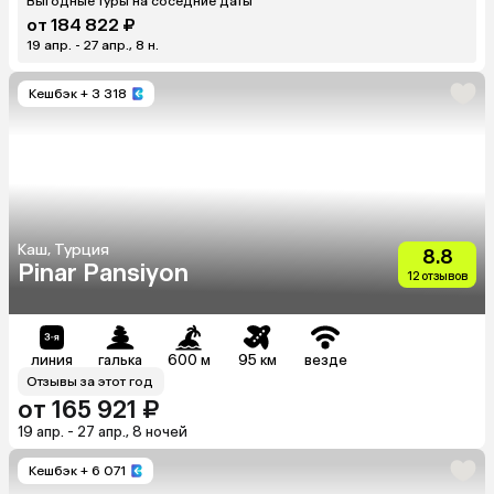
Выгодные туры на соседние даты
от 184 822 ₽
19 апр. - 27 апр., 8 н.
Кешбэк
+ 3 318
Каш, Турция
8.8
Pinar Pansiyon
12 отзывов
линия
галька
600 м
95 км
везде
Отзывы за этот год
от 165 921 ₽
19 апр. - 27 апр., 8 ночей
Кешбэк
+ 6 071