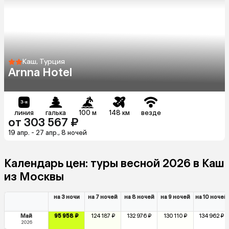
Каш, Турция
Arnna Hotel
линия
галька
100 м
148 км
везде
от 303 567 ₽
19 апр. - 27 апр., 8 ночей
Календарь цен: туры весной 2026 в Каш
из Москвы
на 3 ночи
на 7 ночей
на 8 ночей
на 9 ночей
на 10 ночей
Май
95 958 ₽
124 187 ₽
132 976 ₽
130 110 ₽
134 962 ₽
2026