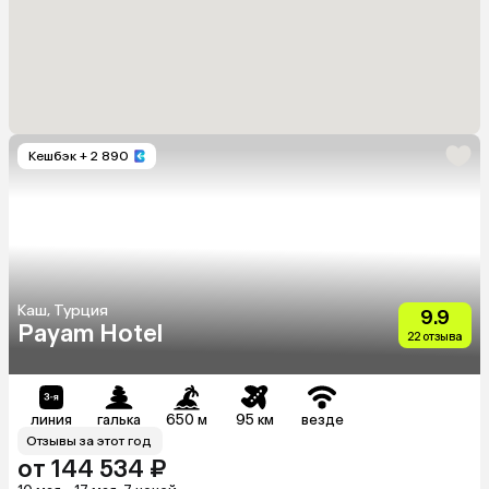
Кешбэк
+ 2 890
Каш, Турция
9.9
Payam Hotel
22 отзыва
линия
галька
650 м
95 км
везде
Отзывы за этот год
от 144 534 ₽