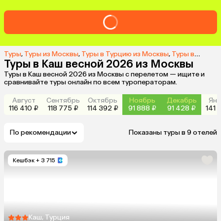
Туры
,
Туры из Москвы
,
Туры в Турцию из Москвы
,
Туры в Каш из Москвы
Туры в Каш весной 2026 из Москвы
Туры в Каш весной 2026 из Москвы с перелетом — ищите и
сравнивайте туры онлайн по всем туроператорам.
Август
Сентябрь
Октябрь
Ноябрь
Декабрь
Янв
116 410 ₽
118 775 ₽
114 392 ₽
91 888 ₽
91 428 ₽
141 
По рекомендации
Показаны туры в 9 отелей
Кешбэк
+ 3 715
Каш, Турция