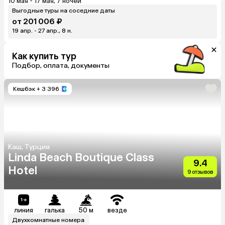
10 мая - 17 мая, 7 ночей
Выгодные туры на соседние даты
от 201 006 ₽
19 апр. - 27 апр., 8 н.
Как купить тур
Подбор, оплата, документы
Кешбэк
+ 3 396
Каш, Турция
Linda Beach Boutique Class
9.4
Hotel
9 отзывов
линия
галька
50 м
везде
Двухкомнатные номера