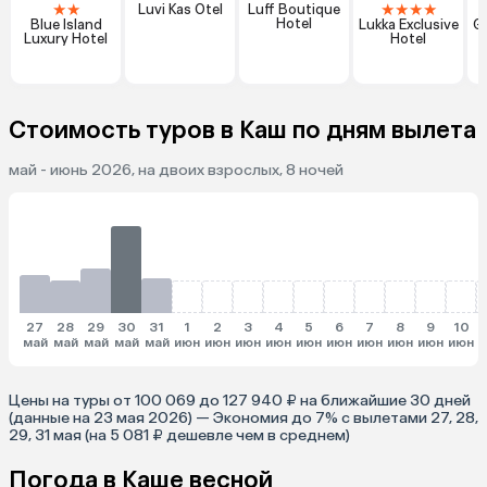
★
★
★
★
★
★
Luvi Kas Otel
Luff Boutique
Hotel
Blue Island
Lukka Exclusive
Ga
Luxury Hotel
Hotel
Стоимость туров в Каш по дням вылета
май - июнь 2026, на двоих взрослых, 8 ночей
27
28
29
30
31
1
2
3
4
5
6
7
8
9
10
май
май
май
май
май
июн
июн
июн
июн
июн
июн
июн
июн
июн
июн
и
Цены на туры от 100 069 до 127 940 ₽ на ближайшие 30 дней
(данные на 23 мая 2026) — Экономия до 7% с вылетами 27, 28,
29, 31 мая (на 5 081 ₽ дешевле чем в среднем)
Погода в Каше весной