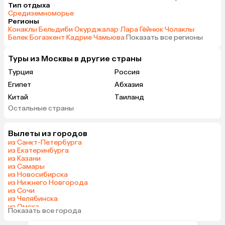
Тип отдыха
Средиземноморье
Регионы
Конаклы
·
Бельдиби
·
Окурджалар
·
Лара
·
Гёйнюк
·
Чолаклы
·
Белек
·
Богазкент
·
Кадрие
·
Чамьюва
·
Показать все регионы
Туры из Москвы в другие страны
Турция
Россия
Египет
Абхазия
Китай
Таиланд
Остальные страны
Вьетнам
ОАЭ
Мальдивы
Тунис
Вылеты из городов
Грузия
Танзания
из Санкт-Петербурга
Индонезия
Армения
из Екатеринбурга
из Казани
Сейшелы
Шри-Ланка
из Самары
Казахстан
Азербайджан
из Новосибирска
из Нижнего Новгорода
Узбекистан
Черногория
из Сочи
Маврикий
Индия
из Челябинска
из Омска
Япония
Сербия
Показать все города
из Красноярска
Кипр
Малайзия