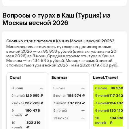
Вопросы о турах в Каш (Турция) из
Москвы весной 2026
Сколько стоит путевка в Каш из Москвы весной 2026?
Минимальная стоимость путевки на двоих взрослых
весной 2026 — от 95 958 рублей (цена актуальна на 20
мая 2026) за 3 ночи. Средняя стоимость тура в Каш из
Москвы — от 194 845 рублей. Месяцы с самой низкой
стоимостью тура весной 2026 - май 2026 (179 430 руб).
Coral
Sunmar
Level.Travel
3 ночи
—
3 ночи
—
3 ночи
95 958 ₽
5 ночей
126 695 ₽
5 ночей
188 574 ₽
5 ночей
117 342 ₽
7 ночей
252 739 ₽
7 ночей
187 861 ₽
7 ночей
124 187 ₽
9
180 478
9 ночей
—
9 ночей
130 110 ₽
ночей
₽
10 ночей
—
10
134 962
10
322 216
ночей
₽
ночей
₽