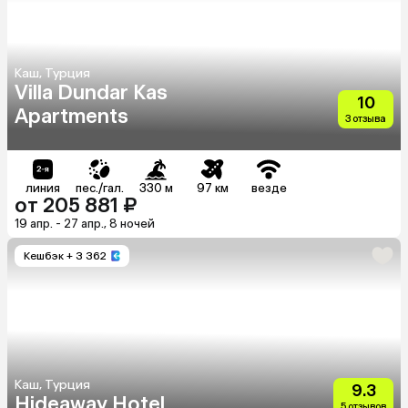
Каш, Турция
Villa Dundar Kas
10
Apartments
3 отзыва
линия
пес./гал.
330 м
97 км
везде
от 205 881 ₽
19 апр. - 27 апр., 8 ночей
Кешбэк
+ 3 362
Каш, Турция
9.3
Hideaway Hotel
5 отзывов