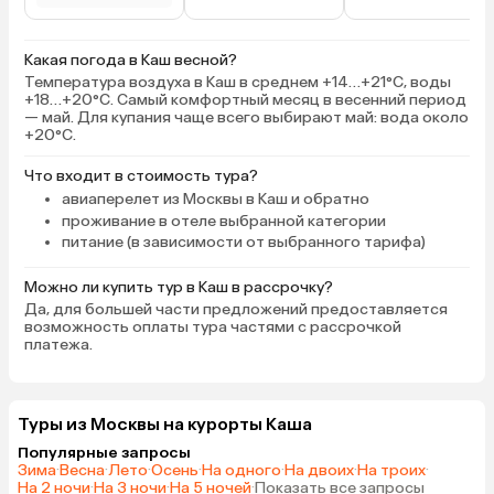
Какая погода в Каш весной?
Температура воздуха в Каш в среднем +14…+21°C, воды
+18…+20°C. Самый комфортный месяц в весенний период
— май. Для купания чаще всего выбирают май: вода около
+20°C.
Что входит в стоимость тура?
авиаперелет из Москвы в Каш и обратно
проживание в отеле выбранной категории
питание (в зависимости от выбранного тарифа)
Можно ли купить тур в Каш в рассрочку?
Да, для большей части предложений предоставляется
возможность оплаты тура частями с рассрочкой
платежа.
Туры из Москвы на курорты Каша
Популярные запросы
Зима
·
Весна
·
Лето
·
Осень
·
На одного
·
На двоих
·
На троих
·
На 2 ночи
·
На 3 ночи
·
На 5 ночей
·
Показать все запросы