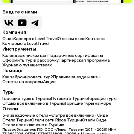
Будьте с нами
Компания
О нас
Карьера в Level.Travel
Отзывы о нас
Контакты
Ко-промо с Level.Travel
Инструменты
Календарь низких цен
Подарочные сертификаты
Оформить тур в рассрочку
Партнерская программа
Журнал о путешествиях
Помощь
Как забронировать тур?
Правила въезда и визы
Ответы на вопросы
Акции
Туры
Горящие туры в Турцию
Путевки в Турцию
Горящие туры
Отдых все включено в Турцию
Горящие туры на море
Отели
5-и звездочные отели «ультра всё включено» Сиде
Отели Турции
Отели сети Rixos Турции
Отели Сиде
Отели все включено в Турцию
Правообладатель ПО: ООО «Левел Тревел» (2011 - 2026) ИНН
7716697924, ОГРН 1117746723808 123056, г. Москва, вн.тер.г.