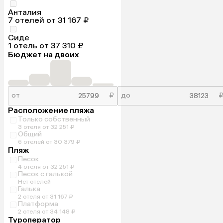
Анталия
7 отелей от 31 167 ₽
Сиде
1 отель от 37 310 ₽
Бюджет на двоих
от
₽
до
Расположение пляжа
Только собственный
3 отеля от 32 251 ₽
Общий
6 отелей от 30 379 ₽
Пляж
Песок
4 отеля от 32 251 ₽
Песок с галькой
Нет отелей
Галька
2 отеля от 31 167 ₽
Платформа
2 отеля от 34 148 ₽
Туроператор