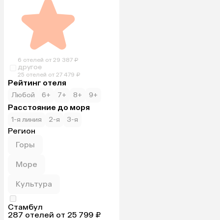
6 отелей от 29 387 ₽
другое
25 отелей от 27 479 ₽
Рейтинг отеля
Любой
6+
7+
8+
9+
Расстояние до моря
1-я линия
2-я
3-я
Регион
Горы
Море
Культура
Стамбул
287 отелей от 25 799 ₽