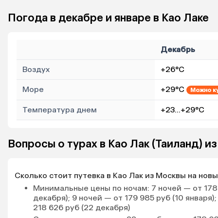
интересная. Пройтись
Погода в декабре и январе в Као Лаке
прогуляться очень приятно.
Шезлонги на пляже находили в
любое время. Пляж отличный.
За счет него, думаю, все и
Декабрь
распределены. Никто никому
не мешает. Справа (лицом к
Воздух
+26°C
морю) на пляже отличные
кафешки. Мы обедали в Thap
Море
+29°C
Можно к
Tawan Beach Restaurant & Bar,
очень вкусно, один из
Температура днем
+23…+29°C
официантов учит русский язык,
очень прилично говорит.
Никаких проблем с ЖКТ за все
Вопросы о турах в Као Лак (Таиланд) и
время не наблюдалось. В
бассейне плавали один раз, где
людей практически не было.
Но когда есть прекрасное
Сколько стоит путевка в Као Лак из Москвы на новы
чистое теплое море, нам
Минимальные цены по ночам
: 7 ночей — от 17
бассейн не понадобился.
декабря); 9 ночей — от 179 985 руб (10 января);
Массажи делали каждый день
218 626 руб (22 декабря)
рядом с отелем (сразу слева