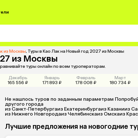
тели
ак из Москвы
,
Туры в Као Лак на Новый год 2027 из Москвы
027 из Москвы
сравнивайте туры онлайн по всем туроператорам.
Декабрь
Январь
Февраль
Март
165 556 ₽
171 893 ₽
178 008 ₽
180 734 ₽
Не нашлось туров по заданным параметрам Попробуй
другого города
из Санкт-Петербурга
из Екатеринбурга
из Казани
из С
из Нижнего Новгорода
из Челябинска
из Омска
из Кра
Лучшие предложения на новогодние ту