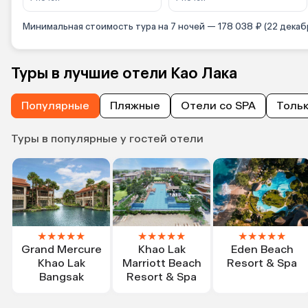
Минимальная стоимость тура на 7 ночей — 178 038 ₽ (22 декаб
Туры в лучшие отели Као Лака
Популярные
Пляжные
Отели со SPA
Тольк
Туры в популярные у гостей отели
★
★
★
★
★
★
★
★
★
★
★
★
★
★
★
Grand Mercure
Khao Lak
Eden Beach
Khao Lak
Marriott Beach
Resort & Spa
Bangsak
Resort & Spa