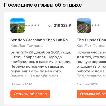
Последние отзывы об отдыхе
от 219 333 ₽
★★★★★
★★★
Sentido Graceland Khao Lak Resort & Spa
The Sunset Bea
Као Лак, Таиланд
Као Лак, Таила
Были 20–29 декабря 2025 года.
Понравилось вс
Отель понравился. Народа
для тех, кто х
прибавилось к нашему отъезду.
полную перезаг
Первую половину отдыха по
отдохнуть от с
ощущениям было немного.
работе и домаш
Заметно, что вообще есть
Представьте, ч
люди на завтраках. На ужине —
«необитаемый 
12 января 2026
6 апреля 2026
совсем мало. И завтраки, и
релакса, отдых
ужины (которые можно
все где-то, тих
Отзывы об отеле
Отзывы об о
поменять на обед) очень
Еда отличная, 
достойные. Территория отеля
и смена белья 
большая, зеленая, ухоженная,