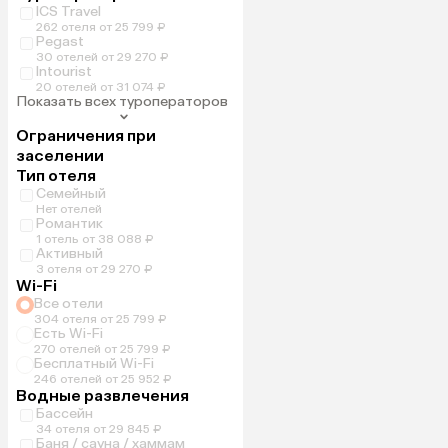
ICS Travel
262 отеля от 25 799 ₽
Pegast
30 отелей от 29 270 ₽
Intourist
20 отелей от 31 074 ₽
Показать всех туроператоров
Ограничения при
заселении
Тип отеля
Семейный
Нет отелей
Романтик
1 отель от 38 088 ₽
Активный
3 отеля от 29 270 ₽
Wi-Fi
Все отели
304 отеля от 25 799 ₽
Есть Wi-Fi
270 отелей от 25 799 ₽
Бесплатный Wi-Fi
246 отелей от 25 952 ₽
Водные развлечения
Бассейн
34 отеля от 29 845 ₽
Баня / сауна / хаммам