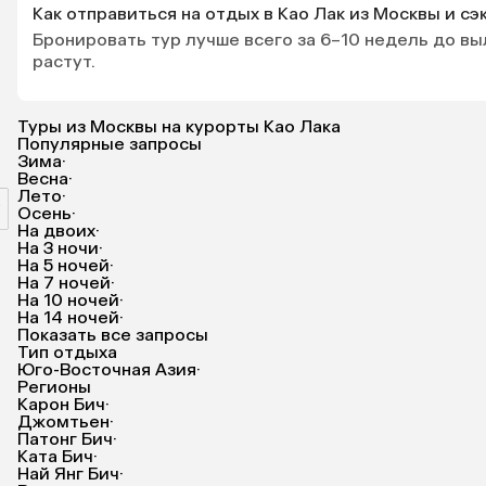
Как отправиться на отдых в Као Лак из Москвы и с
Бронировать тур лучше всего за 6–10 недель до вы
растут.
Туры из Москвы на курорты Као Лака
Популярные запросы
Зима
·
Весна
·
Лето
·
₽
Осень
·
На двоих
·
На 3 ночи
·
На 5 ночей
·
На 7 ночей
·
На 10 ночей
·
На 14 ночей
·
Показать все запросы
Тип отдыха
Юго-Восточная Азия
·
Регионы
Карон Бич
·
Джомтьен
·
Патонг Бич
·
Ката Бич
·
Най Янг Бич
·