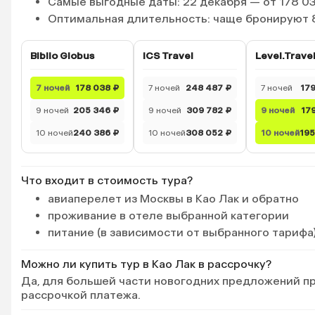
Самые выгодные даты
: 22 декабря — от 178 0
при выходе из отеля). Нам
понравилось, реально очень
Оптимальная длительность
: чаще бронируют
хорошо все прорабатывали,
массажистки очень старались.
Biblio Globus
ICS Travel
Level.Trave
Отдыхом остались довольны,
зарядили энергией на Новый
год.
7 ночей
178 038 ₽
7 ночей
248 487 ₽
7 ночей
179
9 ночей
205 346 ₽
9 ночей
309 782 ₽
9 ночей
17
10 ночей
240 386 ₽
10 ночей
308 052 ₽
10 ночей
195
Что входит в стоимость тура?
авиаперелет из Москвы в Као Лак и обратно
проживание в отеле выбранной категории
питание (в зависимости от выбранного тарифа
Можно ли купить тур в Као Лак в рассрочку?
Да, для большей части новогодних предложений п
рассрочкой платежа.