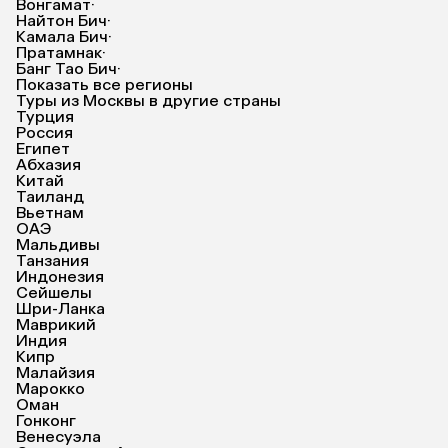
Вонгамат
·
Найтон Бич
·
Камала Бич
·
Пратамнак
·
Банг Тао Бич
·
Показать все регионы
Туры из Москвы в другие страны
Турция
Россия
Египет
Абхазия
Китай
Таиланд
Вьетнам
ОАЭ
Мальдивы
Танзания
Индонезия
Сейшелы
Шри-Ланка
Маврикий
Индия
Кипр
Малайзия
Марокко
Оман
Гонконг
Венесуэла