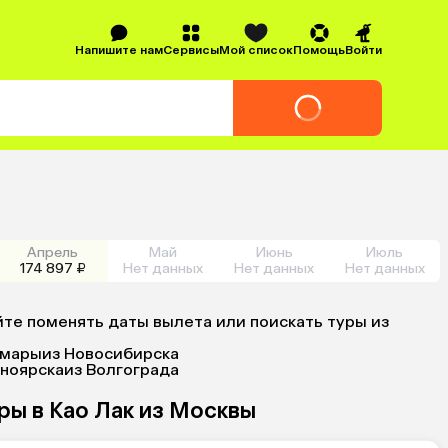
Напишите нам
Сервисы
Мой список
Помощь
Войти
Апрель
Май
Июнь
Июль
174 897 ₽
Нет данных
Нет данных
Нет данных
те поменять даты вылета или поискать туры из
амары
из Новосибирска
сноярска
из Волгограда
ры в Као Лак из Москвы