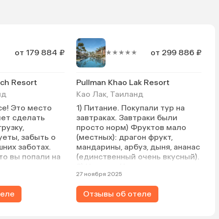
от 179 884 ₽
от 299 886 ₽
★★★★★
ch Resort
Pullman Khao Lak Resort
нд
Као Лак, Таиланд
е! Это место
1) Питание. Покупали тур на
очет сделать
завтраках. Завтраки были
рузку,
просто норм) Фруктов мало
уеты, забыть о
(местных): драгон фрукт,
них заботах.
мандарины, арбуз, дыня, ананас
то вы попали на
(единственный очень вкусный).
остров» в плане
2) Номера. Номера хорошие,
27 ноября 2025
ающие есть, но
ничего плохого не скажешь, но
о и спокойно.
отсутствие стены для ванной +
теле
Отзывы об отеле
в номерах уборка
туалет просто странно,
каждый день.
приватности 0, ночью тихонько
встать по делам, не разбудив