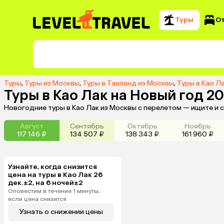
Туры
О
Туры
,
Туры из Москвы
,
Туры в Таиланд из Москвы
,
Туры в Као Л
Туры в Као Лак на Новый год 2
Новогодние туры в Као Лак из Москвы с перелетом — ищите и 
Август
Сентябрь
Октябрь
Ноябрь
117 146 ₽
134 507 ₽
138 343 ₽
161 960 ₽
Узнайте, когда снизится
цена на туры в Као Лак 26
дек.±2, на 6 ночей±2
Оповестим в течение 1 минуты,
если цена снизится
Узнать о снижении цены