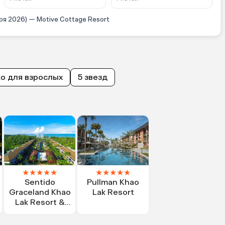
ря 2026) — Motive Cottage Resort
о для взрослых
5 звезд
★
★
★
★
★
★
★
★
★
★
Sentido
Pullman Khao
Graceland Khao
Lak Resort
Lak Resort &
Spa