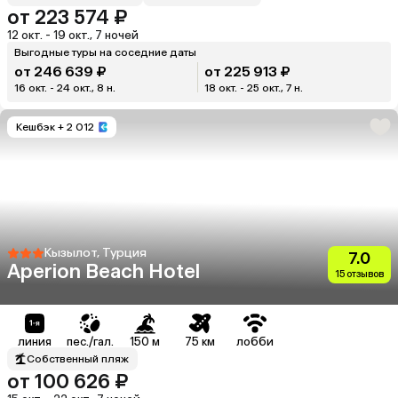
от 223 574 ₽
12 окт. - 19 окт., 7 ночей
Выгодные туры на соседние даты
от 246 639 ₽
от 225 913 ₽
16 окт. - 24 окт., 8 н.
18 окт. - 25 окт., 7 н.
Кешбэк
+ 2 012
Кызылот, Турция
7.0
Aperion Beach Hotel
15 отзывов
линия
пес./гал.
150 м
75 км
лобби
Собственный пляж
от 100 626 ₽