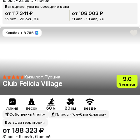
15 окт. - 22 окт., 7 ночей
Выгодные туры на соседние даты
от 117 341 ₽
от 108 003 ₽
15 окт. - 23 окт., 8 н.
11 авг. - 18 авг., 7 н.
Кешбэк
+ 3 766
Кызылот, Турция
9.0
Club Felicia Village
9 отзывов
линия
песок
60 м
80 км
везде
Собственный пляж
Пляж с «Голубым флагом»
Большая территория
от 188 323 ₽
31 окт. - 6 нояб., 6 ночей