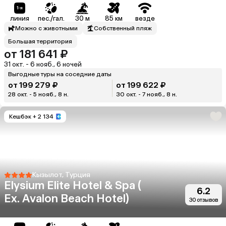
линия
пес./гал.
30 м
85 км
везде
Можно с животными
Собственный пляж
Большая территория
от 181 641 ₽
31 окт. - 6 нояб., 6 ночей
Выгодные туры на соседние даты
от 199 279 ₽
от 199 622 ₽
28 окт. - 5 нояб., 8 н.
30 окт. - 7 нояб., 8 н.
Кешбэк
+ 2 134
Кызылот, Турция
Elysium Elite Hotel & Spa (
6.2
Ex. Avalon Beach Hotel)
30 отзывов