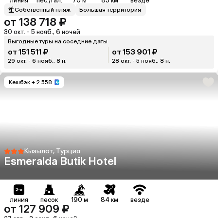
линия
пес./гал.
70 м
85 км
везде
Собственный пляж
Большая территория
от 138 718 ₽
30 окт. - 5 нояб., 6 ночей
Выгодные туры на соседние даты
от 151 511 ₽
от 153 901 ₽
29 окт. - 6 нояб., 8 н.
28 окт. - 5 нояб., 8 н.
Кешбэк
+ 2 558
Кызылот, Турция
Esmeralda Butik Hotel
линия
песок
190 м
84 км
везде
от 127 909 ₽