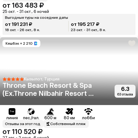
от 163 483 ₽
25 окт. - 31 окт., 6 ночей
Выгодные туры на соседние даты
от 191 231 ₽
от 195 217 ₽
18 окт. - 26 окт., 8 н.
23 окт. - 31 окт., 8 н.
Кешбэк
+ 2 210
Кызылот, Турция
Throne Beach Resort & Spa
6.3
(Ex.Throne Nilbahir Resort &
63 отзыва
Spa)
линия
пес./гал.
600 м
80 км
лобби
Отзывы за этот год
Собственный пляж
от 110 520 ₽
27 авг. - 2 сент., 6 ночей