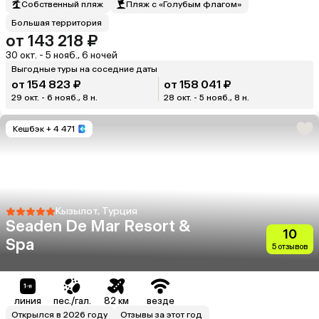
Собственный пляж
Пляж с «Голубым флагом»
Большая территория
от 143 218 ₽
30 окт. - 5 нояб., 6 ночей
Выгодные туры на соседние даты
от 154 823 ₽
от 158 041 ₽
29 окт. - 6 нояб., 8 н.
28 окт. - 5 нояб., 8 н.
Кешбэк
+ 4 471
Кызылот, Турция
Seaden De Mar Resort &
10
Spa
5 отзывов
линия
пес./гал.
82 км
везде
Открылся в 2026 году
Отзывы за этот год