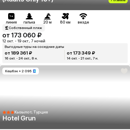
7 отзывов
линия
галька
20 м
80 км
везде
Собственный пляж
от 173 060 ₽
12 окт. - 19 окт., 7 ночей
Выгодные туры на соседние даты
от 189 361 ₽
от 173 349 ₽
16 окт. - 24 окт., 8 н.
14 окт. - 21 окт., 7 н.
Кешбэк
+ 2 095
Кызылот, Турция
Hotel Grun