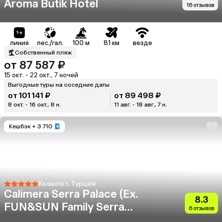
Aroma Butik Hotel
16 отзывов
линия
пес./гал.
100 м
81 км
везде
Собственный пляж
от 87 587 ₽
15 окт. - 22 окт., 7 ночей
Выгодные туры на соседние даты
от 101 141 ₽
от 89 498 ₽
8 окт. - 16 окт., 8 н.
11 авг. - 18 авг., 7 н.
Кешбэк
+ 3 710
Кызылот, Турция
Calimera Serra Palace (Ex.
8.3
FUN&SUN Family Serra
6 отзывов
Palace)