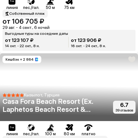
линия
пес./гал.
50 м
75 км
Собственный пляж
от 106 705 ₽
29 авг. - 4 сент., 6 ночей
Выгодные туры на соседние даты
от 123 107 ₽
от 123 906 ₽
14 окт. - 22 окт., 8 н.
16 окт. - 24 окт., 8 н.
Кешбэк
+ 2 864
Кызылот, Турция
Casa Fora Beach Resort (Ex.
6.7
Laphetos Beach Resort &
39 отзывов
Spa)
линия
пес./гал.
100 м
80 км
платно