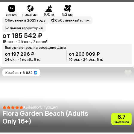
линия
пес./гал.
100 м
83 км
Обновлен в 2025 году
Собственный пляж
Большая территория
от 185 542 ₽
18 окт. - 25 окт., 7 ночей
Выгодные туры на соседние даты
от 197 296 ₽
от 203 809 ₽
24 окт. - 1 нояб., 8 н.
16 окт. - 24 окт., 8 н.
Кешбэк
+ 3 632
Кызылот, Турция
Flora Garden Beach (Adults
8.7
Only 16+)
34 отзыва