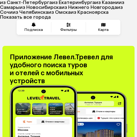
из Санкт-Петербурга
из Екатеринбурга
из Казани
из
Самары
из Новосибирска
из Нижнего Новгорода
из
Сочи
из Челябинска
из Омска
из Красноярска
Показать все города
Подписка
Фильтры
Карта
Приложение Левел.Тревел для
удобного поиска туров
и отелей с мобильных
устройств