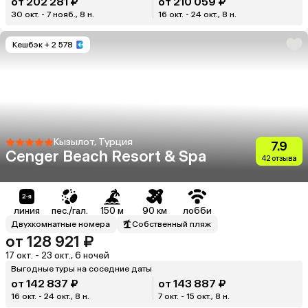
от 202 281 ₽
от 210 059 ₽
30 окт. - 7 нояб., 8 н.
16 окт. - 24 окт., 8 н.
Кешбэк
+ 2 578
Кызылот, Турция
7.9
Cenger Beach Resort & Spa
42 отзыва
линия
пес./гал.
150 м
90 км
лобби
Двухкомнатные номера
Собственный пляж
от 128 921 ₽
17 окт. - 23 окт., 6 ночей
Выгодные туры на соседние даты
от 142 837 ₽
от 143 887 ₽
16 окт. - 24 окт., 8 н.
7 окт. - 15 окт., 8 н.