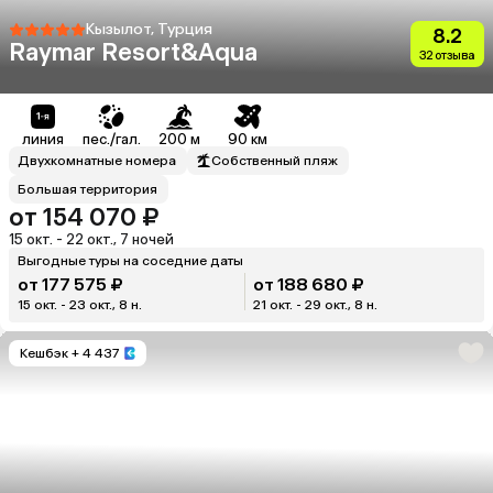
Кызылот, Турция
8.2
Raymar Resort&Aqua
32 отзыва
линия
пес./гал.
200 м
90 км
Двухкомнатные номера
Собственный пляж
Большая территория
от 154 070 ₽
15 окт. - 22 окт., 7 ночей
Выгодные туры на соседние даты
от 177 575 ₽
от 188 680 ₽
15 окт. - 23 окт., 8 н.
21 окт. - 29 окт., 8 н.
Кешбэк
+ 4 437