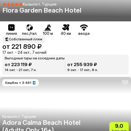
Кызылот, Турция
Flora Garden Beach Hotel
линия
пес./гал.
100 м
40 км
везде
Собственный пляж
от 221 890 ₽
17 окт. - 24 окт., 7 ночей
Выгодные туры на соседние даты
от 223 119 ₽
от 255 939 ₽
14 окт. - 21 окт., 7 н.
9 окт. - 17 окт., 8 н.
Кешбэк
+ 3 461
Кызылот, Турция
Adora Calma Beach Hotel
9.0
(Adults Only 16+)