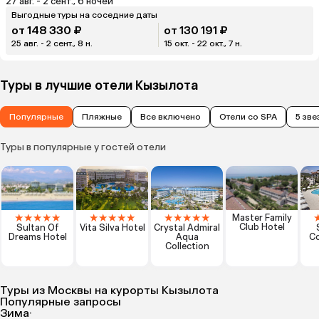
27 авг. - 2 сент., 6 ночей
Выгодные туры на соседние даты
от 148 330 ₽
от 130 191 ₽
25 авг. - 2 сент., 8 н.
15 окт. - 22 окт., 7 н.
Туры в лучшие отели Кызылота
Популярные
Пляжные
Все включено
Отели со SPA
5 зве
Туры в популярные у гостей отели
★
★
★
★
★
★
★
★
★
★
★
★
★
★
★
Master Family
Club Hotel
Sultan Of
Vita Silva Hotel
Crystal Admiral
Dreams Hotel
Aqua
Co
Collection
Туры из Москвы на курорты Кызылота
Популярные запросы
Зима
·