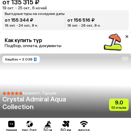
от 135 315 ₽
19 окт. - 25 окт., 6 ночей
Выгодные туры на соседние даты
от 155 344 ₽
от 156 516 ₽
16 окт. - 24 окт., 8 н.
18 окт. - 26 окт., 8 н.
Как купить тур
Подбор, оплата, документы
Кешбэк
+ 3 038
Кызылот, Турция
Crystal Admiral Aqua
9.0
Collection
53 отзыва
линия
пес./гал.
50 м
80 км
везде