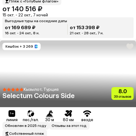
Пляж с «Голубым флагом»
от 140 516 ₽
15 окт. - 22 окт., 7 ночей
Выгодные туры на соседние даты
от 169 689 ₽
от 153 398 ₽
16 окт. - 24 окт., 8 н.
21 окт. - 28 окт., 7 н.
Кешбэк
+ 3 269
Кызылот, Турция
8.0
Selectum Colours Side
39 отзывов
линия
пес./гал.
30 м
80 км
везде
Обновлен в 2025 году
Отзывы за этот год
Собственный пляж