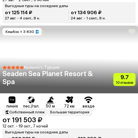
Выгодные туры на соседние даты
от 125 114 ₽
от 134 906 ₽
27 авг. - 4 сент., 8 н.
24 авг. - 1 сент., 8 н.
Кешбэк
+ 3 830
Кызылот, Турция
Seaden Sea Planet Resort &
9.7
Spa
10 отзывов
линия
пес./гал.
50 м
72 км
везде
Собственный пляж
Большая территория
от 191 503 ₽
12 окт. - 19 окт., 7 ночей
Выгодные туры на соседние даты