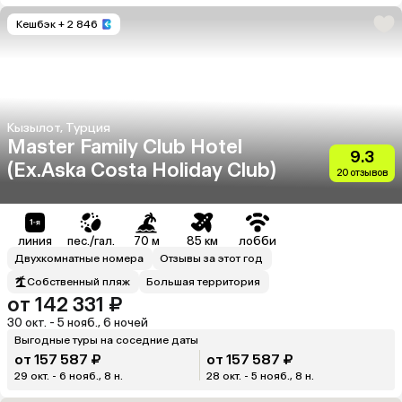
Кешбэк
+ 2 846
Кызылот, Турция
Master Family Club Hotel
9.3
(Ex.Aska Costa Holiday Club)
20 отзывов
линия
пес./гал.
70 м
85 км
лобби
Двухкомнатные номера
Отзывы за этот год
Собственный пляж
Большая территория
от 142 331 ₽
30 окт. - 5 нояб., 6 ночей
Выгодные туры на соседние даты
от 157 587 ₽
от 157 587 ₽
29 окт. - 6 нояб., 8 н.
28 окт. - 5 нояб., 8 н.