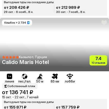
Выгодные туры на соседние даты
от 208 426 ₽
от 212 989 ₽
29 окт. - 6 нояб., 8 н.
30 окт. - 7 нояб., 8 н.
Кешбэк
+ 2 734
Кызылот, Турция
7.4
Calido Maris Hotel
10 отзывов
линия
пес./гал.
50 м
85 км
лобби
Собственный пляж
от 136 741 ₽
15 окт. - 22 окт., 7 ночей
Выгодные туры на соседние даты
от 155 871 ₽
от 157 759 ₽