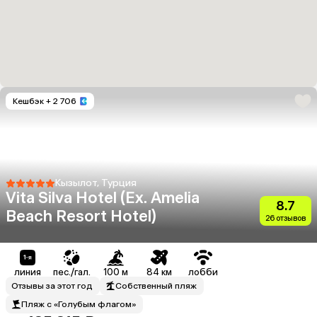
Кешбэк
+ 2 706
Кызылот, Турция
Vita Silva Hotel (Ex. Amelia
8.7
Beach Resort Hotel)
26 отзывов
линия
пес./гал.
100 м
84 км
лобби
Отзывы за этот год
Собственный пляж
Пляж с «Голубым флагом»