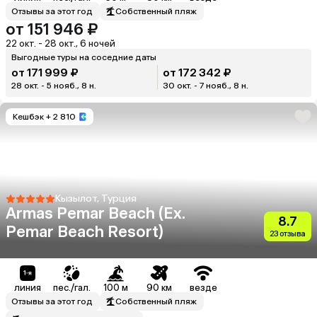
Отзывы за этот год
Собственный пляж
от 151 946 ₽
22 окт. - 28 окт., 6 ночей
Выгодные туры на соседние даты
от 171 999 ₽
от 172 342 ₽
28 окт. - 5 нояб., 8 н.
30 окт. - 7 нояб., 8 н.
Кешбэк
+ 2 810
Кызылот, Турция
Armas Pemar Beach (Ex.
8.7
Pemar Beach Resort)
23 отзыва
линия
пес./гал.
100 м
90 км
везде
Отзывы за этот год
Собственный пляж