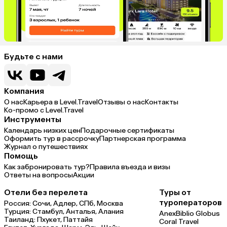
Будьте с нами
Компания
О нас
Карьера в Level.Travel
Отзывы о нас
Контакты
Ко-промо с Level.Travel
Инструменты
Календарь низких цен
Подарочные сертификаты
Оформить тур в рассрочку
Партнерская программа
Журнал о путешествиях
Помощь
Как забронировать тур?
Правила въезда и визы
Ответы на вопросы
Акции
Отели без перелета
Туры от
туроператоров
Россия:
Сочи,
Адлер,
СПб,
Москва
Турция:
Стамбул,
Анталья,
Алания
Anex
Biblio Globus
Таиланд:
Пхукет,
Паттайя
Coral Travel