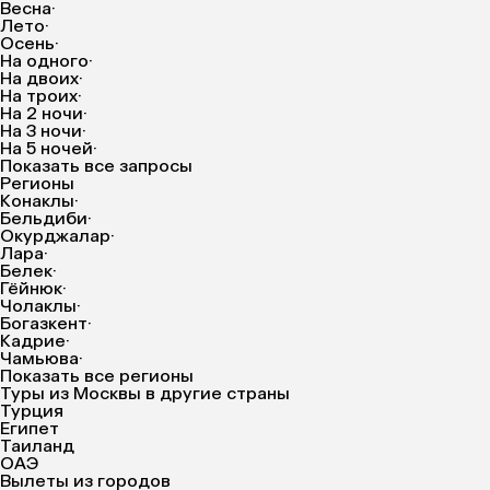
Весна
·
Лето
·
Осень
·
На одного
·
На двоих
·
На троих
·
На 2 ночи
·
На 3 ночи
·
На 5 ночей
·
Показать все запросы
Регионы
Конаклы
·
Бельдиби
·
Окурджалар
·
Лара
·
Белек
·
Гёйнюк
·
Чолаклы
·
Богазкент
·
Кадрие
·
Чамьюва
·
Показать все регионы
Туры из Москвы в другие страны
Турция
Египет
Таиланд
ОАЭ
Вылеты из городов