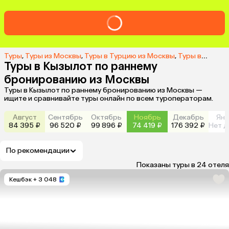
Туры
,
Туры из Москвы
,
Туры в Турцию из Москвы
,
Туры в Кызылот из Москвы
Туры в Кызылот по раннему
бронированию из Москвы
Туры в Кызылот по раннему бронированию из Москвы —
ищите и сравнивайте туры онлайн по всем туроператорам.
Август
Сентябрь
Октябрь
Ноябрь
Декабрь
Янв
84 395 ₽
96 520 ₽
99 896 ₽
74 419 ₽
176 392 ₽
Нет д
По рекомендации
Показаны туры в 24 отеля
Кешбэк
+ 3 048