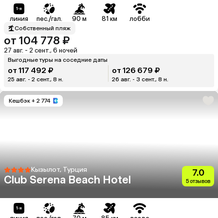
линия
пес./гал.
90 м
81 км
лобби
Собственный пляж
от 104 778 ₽
27 авг. - 2 сент., 6 ночей
Выгодные туры на соседние даты
от 117 492 ₽
от 126 679 ₽
25 авг. - 2 сент., 8 н.
26 авг. - 3 сент., 8 н.
Кешбэк
+ 2 774
Кызылот, Турция
7.0
Club Serena Beach Hotel
5 отзывов