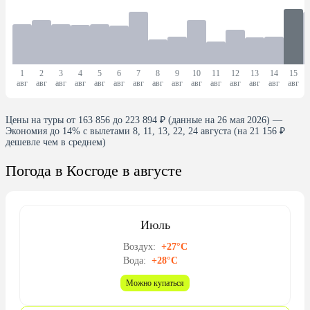
1
2
3
4
5
6
7
8
9
10
11
12
13
14
15
авг
авг
авг
авг
авг
авг
авг
авг
авг
авг
авг
авг
авг
авг
авг
Цены на туры от 163 856 до 223 894 ₽ (данные на 26 мая 2026) —
Экономия до 14% с вылетами 8, 11, 13, 22, 24 августа (на 21 156 ₽
дешевле чем в среднем)
Погода в Косгоде в августе
Июль
Воздух:
+27°C
Вода:
+28°C
Можно купаться