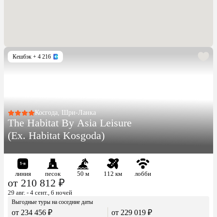
Кешбэк
+ 4 216
Косгода, Шри-Ланка
The Habitat By Asia Leisure
(Ex. Habitat Kosgoda)
линия
песок
50 м
112 км
лобби
от 210 812 ₽
29 авг. - 4 сент., 6 ночей
Выгодные туры на соседние даты
от 234 456 ₽
от 229 019 ₽