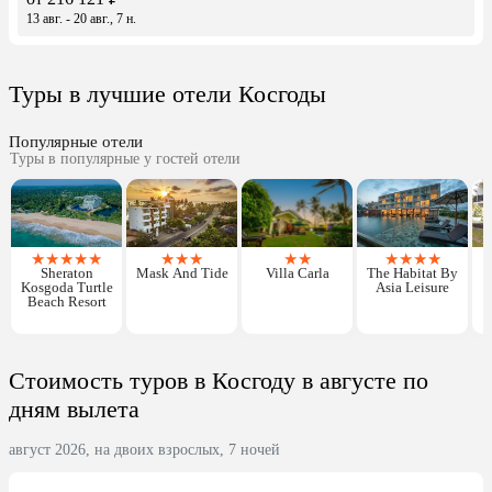
13 авг. - 20 авг., 7 н.
Туры в лучшие отели Косгоды
Популярные отели
Туры в популярные у гостей отели
★
★
★
★
★
★
★
★
★
★
★
★
★
★
Sheraton
Mask And Tide
Villa Carla
The Habitat By
Kosgoda Turtle
Asia Leisure
Beach Resort
Стоимость туров в Косгоду в августе по
дням вылета
август 2026, на двоих взрослых, 7 ночей