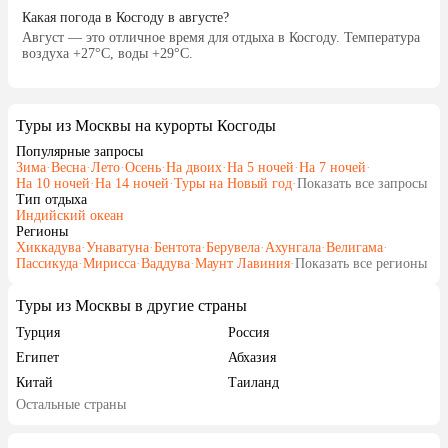
Какая погода в Косгоду в августе?
Август — это отличное время для отдыха в Косгоду. Температура
воздуха +27°C, воды +29°C.
Туры из Москвы на курорты Косгоды
Популярные запросы
Зима
·
Весна
·
Лето
·
Осень
·
На двоих
·
На 5 ночей
·
На 7 ночей
·
На 10 ночей
·
На 14 ночей
·
Туры на Новый год
·
Показать все запросы
Тип отдыха
Индийский океан
Регионы
Хиккадува
·
Унаватуна
·
Бентота
·
Берувела
·
Ахунгала
·
Велигама
·
Пассикуда
·
Мирисса
·
Ваддува
·
Маунт Лавиния
·
Показать все регионы
Туры из Москвы в другие страны
Турция
Россия
Египет
Абхазия
Китай
Таиланд
Остальные страны
Вьетнам
ОАЭ
Мальдивы
Тунис