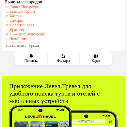
Вылеты из городов
Грузия
Танзания
из Санкт-Петербурга
Индонезия
Беларусь
из Екатеринбурга
из Казани
Армения
Сейшелы
из Самары
Шри-Ланка
Казахстан
из Новосибирска
из Краснодара
Азербайджан
Узбекистан
из Нижнего Новгорода
Черногория
Маврикий
из Челябинска
из Тюмени
Индия
Япония
Показать все города
из Минеральных Вод
Сербия
Кипр
Малайзия
Марокко
Подписка
Фильтры
Карта
Катар
Южная Корея
Киргизия
Оман
Иордания
Филиппины
Приложение Левел.Тревел для
Израиль
Гонконг
удобного поиска туров и отелей с
Венесуэла
Саудовская Аравия
мобильных устройств
Бахрейн
Куба
Греция
Таджикистан
Италия
Испания
Венгрия
Болгария