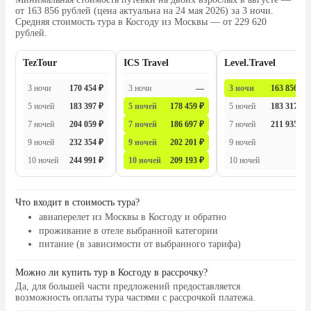
от 163 856 рублей (цена актуальна на 24 мая 2026) за 3 ночи.
Средняя стоимость тура в Косгоду из Москвы — от 229 620
рублей.
TezTour
ICS Travel
Level.Travel
3 ночи
170 454 ₽
3 ночи
—
3 ночи
163 856 ₽
5 ночей
183 397 ₽
5 ночей
178 459 ₽
5 ночей
183 317 ₽
7 ночей
204 059 ₽
7 ночей
186 697 ₽
7 ночей
211 935 ₽
9 ночей
232 354 ₽
9 ночей
202 201 ₽
9 ночей
—
10 ночей
244 991 ₽
10 ночей
209 193 ₽
10 ночей
—
Что входит в стоимость тура?
авиаперелет из Москвы в Косгоду и обратно
проживание в отеле выбранной категории
питание (в зависимости от выбранного тарифа)
Можно ли купить тур в Косгоду в рассрочку?
Да, для большей части предложений предоставляется
возможность оплаты тура частями с рассрочкой платежа.