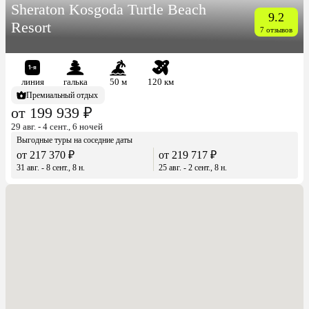
Sheraton Kosgoda Turtle Beach
9.2
Resort
7 отзывов
линия
галька
50 м
120 км
Премиальный отдых
от 199 939 ₽
29 авг. - 4 сент., 6 ночей
Выгодные туры на соседние даты
от 217 370 ₽
от 219 717 ₽
31 авг. - 8 сент., 8 н.
25 авг. - 2 сент., 8 н.