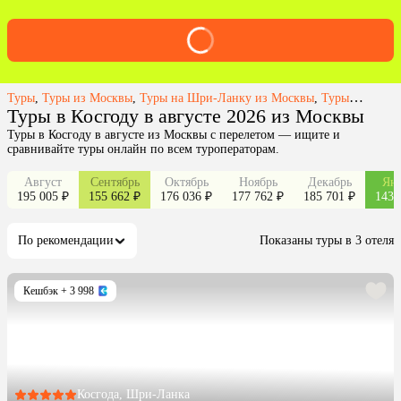
Туры
,
Туры из Москвы
,
Туры на Шри-Ланку из Москвы
,
Туры в Косгоду из Москвы
Туры в Косгоду в августе 2026 из Москвы
Туры в Косгоду в августе из Москвы с перелетом — ищите и
сравнивайте туры онлайн по всем туроператорам.
Август
Сентябрь
Октябрь
Ноябрь
Декабрь
Янв
195 005 ₽
155 662 ₽
176 036 ₽
177 762 ₽
185 701 ₽
143 
По рекомендации
Показаны туры в 3 отеля
Кешбэк
+ 3 998
Косгода, Шри-Ланка