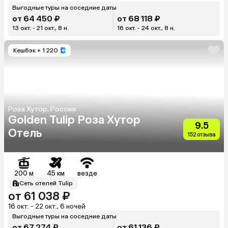
Выгодные туры на соседние даты
от 64 450 ₽
от 68 118 ₽
13 окт. - 21 окт., 8 н.
16 окт. - 24 окт., 8 н.
Кешбэк
+ 1 220
Роза Хутор, Россия
Golden Tulip Роза Хутор
9.5
Отель
152 отзыва
200 м
45 км
везде
Сеть отелей Tulip
от 61 038 ₽
16 окт. - 22 окт., 6 ночей
Выгодные туры на соседние даты
от 67 274 ₽
от 61 136 ₽