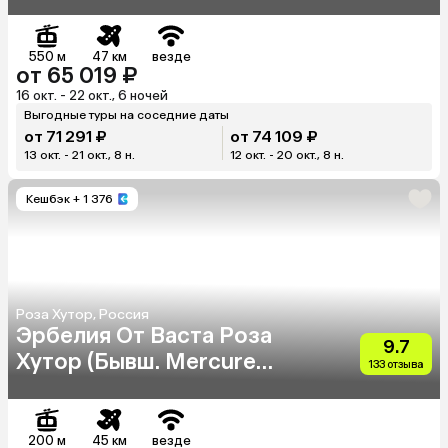
550 м
47 км
везде
от 65 019 ₽
16 окт. - 22 окт., 6 ночей
Выгодные туры на соседние даты
от 71 291 ₽
от 74 109 ₽
13 окт. - 21 окт., 8 н.
12 окт. - 20 окт., 8 н.
Кешбэк
+ 1 376
Роза Хутор, Россия
Эрбелия От Васта Роза
9.7
Хутор (Бывш. Mercure
133 отзыва
Rosa Khutor)
200 м
45 км
везде