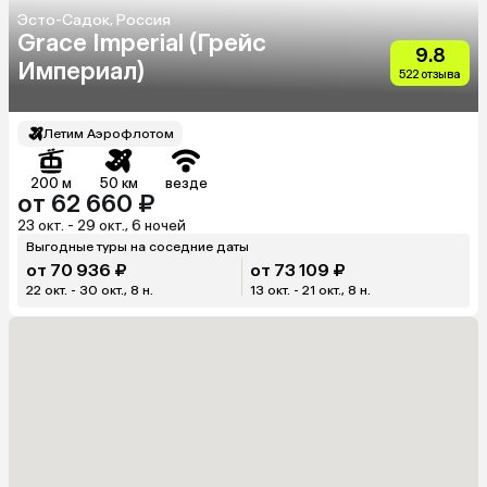
Эсто-Садок, Россия
Grace Imperial (Грейс
9.8
Империал)
522 отзыва
Летим Аэрофлотом
200 м
50 км
везде
от 62 660 ₽
23 окт. - 29 окт., 6 ночей
Выгодные туры на соседние даты
от 70 936 ₽
от 73 109 ₽
22 окт. - 30 окт., 8 н.
13 окт. - 21 окт., 8 н.