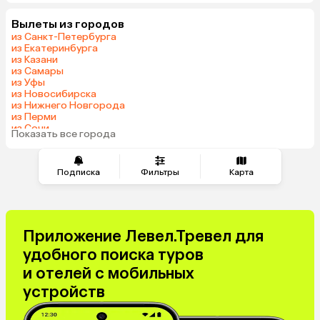
Вылеты из городов
из Санкт-Петербурга
из Екатеринбурга
из Казани
из Самары
из Уфы
из Новосибирска
из Нижнего Новгорода
из Перми
из Сочи
Показать все города
из Челябинска
Подписка
Фильтры
Карта
Приложение Левел.Тревел для
удобного поиска туров
и отелей с мобильных
устройств