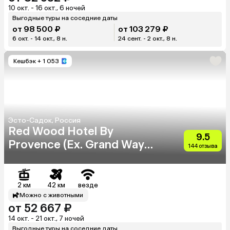
10 окт. - 16 окт., 6 ночей
Выгодные туры на соседние даты
от 98 500 ₽
от 103 279 ₽
6 окт. - 14 окт., 8 н.
24 сент. - 2 окт., 8 н.
Кешбэк
+ 1 053
Эсто-Садок, Россия
Red Wood Hotel By
9.5
Provence (Ex. Grand Way
144 отзыва
Haveli)
2 км
42 км
везде
Можно с животными
от 52 667 ₽
14 окт. - 21 окт., 7 ночей
Выгодные туры на соседние даты