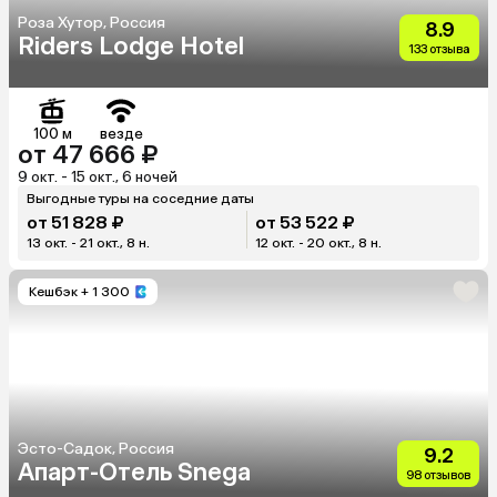
Роза Хутор, Россия
8.9
Riders Lodge Hotel
133 отзыва
100 м
везде
от 47 666 ₽
9 окт. - 15 окт., 6 ночей
Выгодные туры на соседние даты
от 51 828 ₽
от 53 522 ₽
13 окт. - 21 окт., 8 н.
12 окт. - 20 окт., 8 н.
Кешбэк
+ 1 300
Эсто-Садок, Россия
9.2
Апарт-Отель Snega
98 отзывов