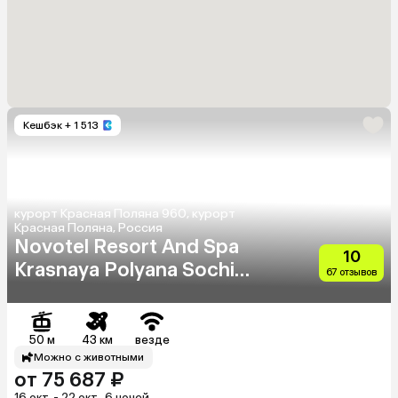
Кешбэк
+ 1 513
курорт Красная Поляна 960, курорт
Красная Поляна, Россия
Novotel Resort And Spa
10
Krasnaya Polyana Sochi
67 отзывов
(Бывш. Горки Отель)
50 м
43 км
везде
Можно с животными
от 75 687 ₽
16 окт. - 22 окт., 6 ночей