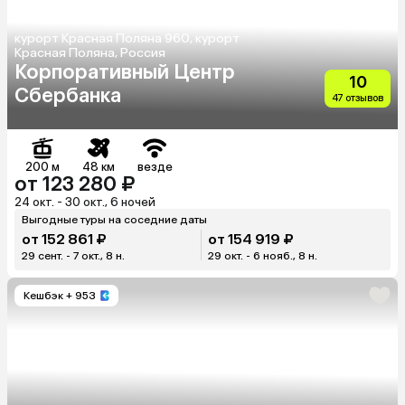
курорт Красная Поляна 960, курорт
Красная Поляна, Россия
Корпоративный Центр
10
Сбербанка
47 отзывов
200 м
48 км
везде
от 123 280 ₽
24 окт. - 30 окт., 6 ночей
Выгодные туры на соседние даты
от 152 861 ₽
от 154 919 ₽
29 сент. - 7 окт., 8 н.
29 окт. - 6 нояб., 8 н.
Кешбэк
+ 953