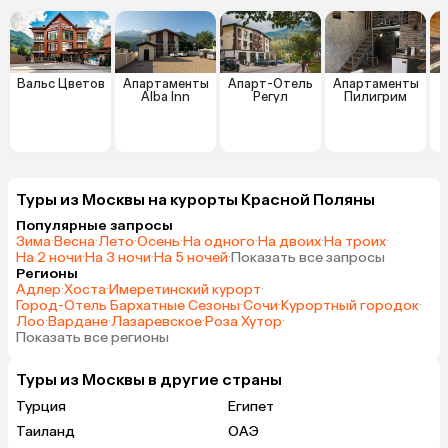
Вальс Цветов
Апартаменты
Апарт-Отель
Апартаменты
Alba Inn
Регул
Пилигрим
Туры из Москвы на курорты Красной Поляны
Популярные запросы
Зима
·
Весна
·
Лето
·
Осень
·
На одного
·
На двоих
·
На троих
·
На 2 ночи
·
На 3 ночи
·
На 5 ночей
·
Показать все запросы
Регионы
Адлер
·
Хоста
·
Имеретинский курорт
·
Город-Отель Бархатные Сезоны
·
Сочи
·
Курортный городок
·
Лоо
·
Вардане
·
Лазаревское
·
Роза Хутор
·
Показать все регионы
Туры из Москвы в другие страны
Турция
Египет
Таиланд
ОАЭ