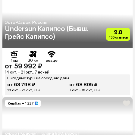
Эсто-Садок, Россия
Undersun Калипсо (Бывш.
9.8
Грейс Калипсо)
436 отзывов
1 км
30 км
везде
от 59 992 ₽
14 окт. - 21 окт., 7 ночей
Выгодные туры на соседние даты
от 63 798 ₽
от 68 805 ₽
13 окт. - 21 окт., 8 н.
7 окт. - 15 окт., 8 н.
Кешбэк
+ 1 227
курорт Красная Поляна 960, курорт