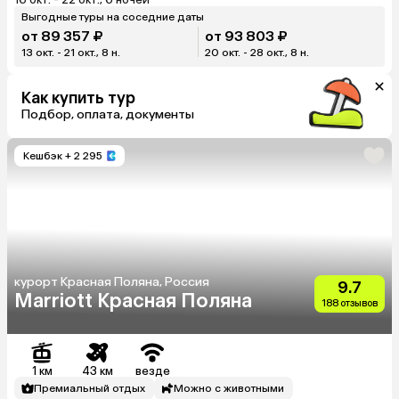
Выгодные туры на соседние даты
от 89 357 ₽
от 93 803 ₽
13 окт. - 21 окт., 8 н.
20 окт. - 28 окт., 8 н.
Как купить тур
Подбор, оплата, документы
Кешбэк
+ 2 295
курорт Красная Поляна, Россия
9.7
Marriott Красная Поляна
188 отзывов
1 км
43 км
везде
Премиальный отдых
Можно с животными