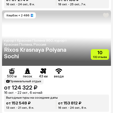
16 окт. - 24 окт., 8 н.
18 окт. - 25 окт., 7 н.
Кешбэк
+ 2 486
курорт Красная Поляна 960, курорт
Красная Поляна, Россия
Rixos Krasnaya Polyana
10
Sochi
132 отзыва
500 м
песок
43 км
везде
Премиальный отдых
от 124 322 ₽
16 окт. - 22 окт., 6 ночей
Выгодные туры на соседние даты
от 152 548 ₽
от 153 812 ₽
13 окт. - 21 окт., 8 н.
16 окт. - 24 окт., 8 н.