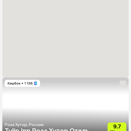
Кешбэк
+ 1 136
Роза Хутор, Россия
9.7
Tulip Inn Роза Хутор Отель