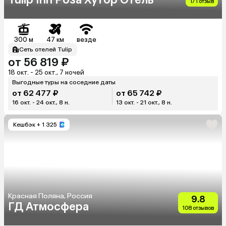
171 отзыв
300 м
47 км
везде
Сеть отелей Tulip
от 56 819 ₽
18 окт. - 25 окт., 7 ночей
Выгодные туры на соседние даты
от 62 477 ₽
от 65 742 ₽
16 окт. - 24 окт., 8 н.
13 окт. - 21 окт., 8 н.
Кешбэк
+ 1 325
Красная Поляна, Россия
9.8
ГД Атмосфера
108 отзывов