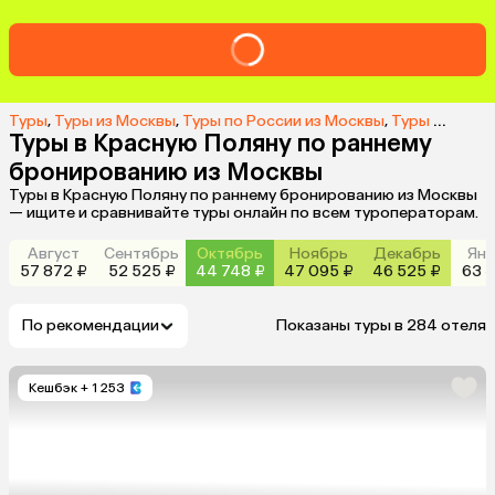
Туры
,
Туры из Москвы
,
Туры по России из Москвы
,
Туры на Красную Поляну из Москвы
Туры в Красную Поляну по раннему
бронированию из Москвы
Туры в Красную Поляну по раннему бронированию из Москвы
— ищите и сравнивайте туры онлайн по всем туроператорам.
Август
Сентябрь
Октябрь
Ноябрь
Декабрь
Янв
57 872 ₽
52 525 ₽
44 748 ₽
47 095 ₽
46 525 ₽
63 3
По рекомендации
Показаны туры в 284 отеля
Кешбэк
+ 1 253