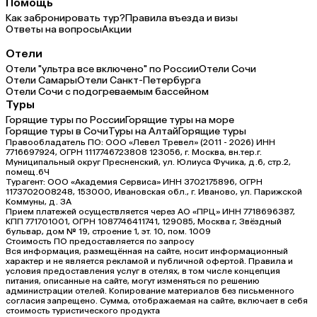
Помощь
Как забронировать тур?
Правила въезда и визы
Ответы на вопросы
Акции
Отели
Отели "ультра все включено" по России
Отели Сочи
Отели Самары
Отели Санкт-Петербурга
Отели Сочи с подогреваемым бассейном
Туры
Горящие туры по России
Горящие туры на море
Горящие туры в Сочи
Туры на Алтай
Горящие туры
Правообладатель ПО: ООО «Левел Тревел» (2011 - 2026) ИНН
7716697924, ОГРН 1117746723808 123056, г. Москва, вн.тер.г.
Муниципальный округ Пресненский, ул. Юлиуса Фучика, д.6, стр.2,
помещ.6Ч
Турагент: ООО «Академия Сервиса» ИНН 3702175896, ОГРН
1173702008248, 153000, Ивановская обл., г. Иваново, ул. Парижской
Коммуны, д. ЗА
Прием платежей осуществляется через АО «ПРЦ» ИНН 7718696387,
КПП 771701001, ОГРН 1087746411741, 129085, Москва г, Звёздный
бульвар, дом № 19, строение 1, эт. 10, пом. 1009
Стоимость ПО предоставляется по запросу
Вся информация, размещённая на сайте, носит информационный
характер и не является рекламой и публичной офертой. Правила и
условия предоставления услуг в отелях, в том числе концепция
питания, описанные на сайте, могут изменяться по решению
администрации отелей. Копирование материалов без письменного
согласия запрещено. Сумма, отображаемая на сайте, включает в себя
стоимость туристического продукта