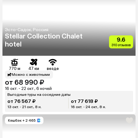
Эсто-Садок, Россия
Stellar Collection Chalet
9.6
hotel
310 отзывов
770 м
47 км
везде
Можно с животными
от 68 990 ₽
16 окт. - 22 окт., 6 ночей
Выгодные туры на соседние даты
от 76 567 ₽
от 77 618 ₽
13 окт. - 21 окт., 8 н.
16 окт. - 24 окт., 8 н.
Кешбэк
+ 2 465