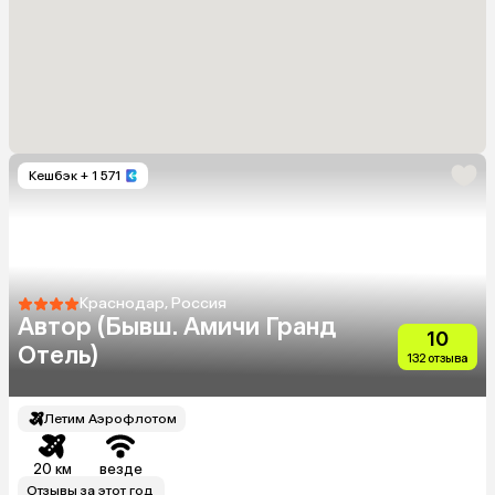
Кешбэк
+ 1 571
Краснодар, Россия
Автор (Бывш. Амичи Гранд
10
Отель)
132 отзыва
Летим Аэрофлотом
20 км
везде
Отзывы за этот год