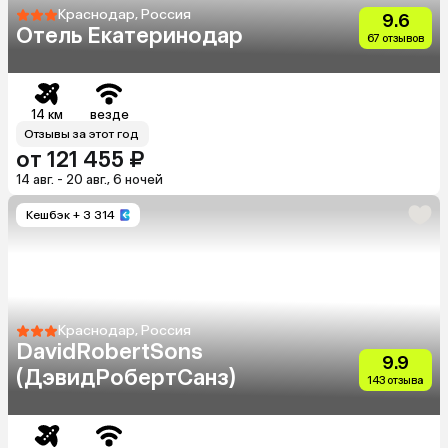
Краснодар, Россия
9.6
Отель Екатеринодар
67 отзывов
14 км
везде
Отзывы за этот год
от 121 455 ₽
14 авг. - 20 авг., 6 ночей
Кешбэк
+ 3 314
Краснодар, Россия
DavidRobertSons
9.9
(ДэвидРобертСанз)
143 отзыва