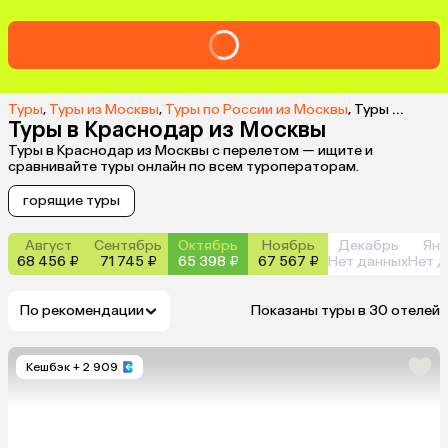
Туры
,
Туры из Москвы
,
Туры по России из Москвы
,
Туры в Краснодар из Москвы
Туры в Краснодар из Москвы
Туры в Краснодар из Москвы с перелетом — ищите и
сравнивайте туры онлайн по всем туроператорам.
горящие туры
Август
Сентябрь
Октябрь
Ноябрь
Декабрь
Янв
68 456 ₽
71 745 ₽
65 398 ₽
67 567 ₽
Нет данных
Нет д
По рекомендации
Показаны туры в 30 отелей
Кешбэк
+ 2 909