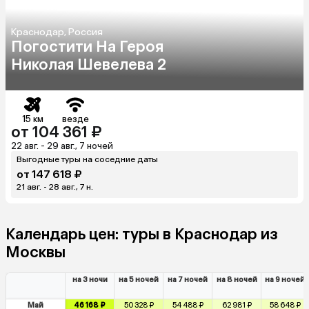
Краснодар, Россия
Погостити На Героя
Николая Шевелева 2
15 км
везде
от 104 361 ₽
22 авг. - 29 авг., 7 ночей
Выгодные туры на соседние даты
от 147 618 ₽
21 авг. - 28 авг., 7 н.
Календарь цен: туры в Краснодар из
Москвы
на 3 ночи
на 5 ночей
на 7 ночей
на 8 ночей
на 9 ночей
Май
46 168 ₽
50 328 ₽
54 488 ₽
62 981 ₽
58 648 ₽