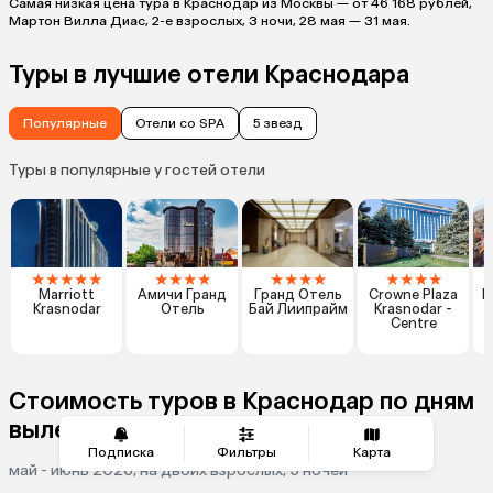
Самая низкая цена тура в Краснодар из Москвы — от 46 168 рублей,
Мартон Вилла Диас, 2-е взрослых, 3 ночи, 28 мая — 31 мая.
Туры в лучшие отели Краснодара
Популярные
Отели со SPA
5 звезд
Туры в популярные у гостей отели
★
★
★
★
★
★
★
★
★
★
★
★
★
★
★
★
★
Marriott
Амичи Гранд
Гранд Отель
Crowne Plaza
I
Krasnodar
Отель
Бай Лиипрайм
Krasnodar -
Centre
Стоимость туров в Краснодар по дням
вылета
Подписка
Фильтры
Карта
май - июнь 2026, на двоих взрослых, 5 ночей