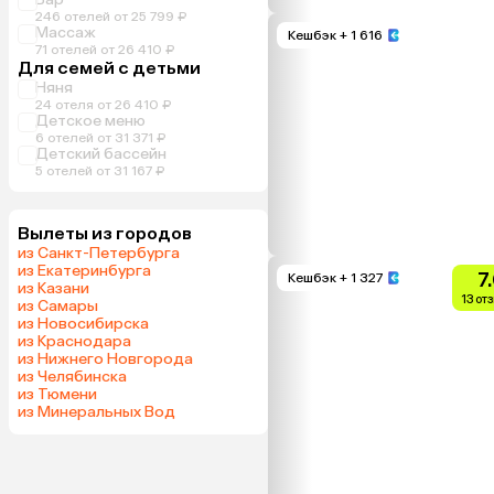
246 отелей от 25 799 ₽
Массаж
Кешбэк
+ 1 616
71 отелей от 26 410 ₽
Для семей с детьми
Няня
24 отеля от 26 410 ₽
Детское меню
6 отелей от 31 371 ₽
Детский бассейн
5 отелей от 31 167 ₽
Вылеты из городов
из Санкт-Петербурга
из Екатеринбурга
7
Кешбэк
+ 1 327
из Казани
13 от
из Самары
из Новосибирска
из Краснодара
из Нижнего Новгорода
из Челябинска
из Тюмени
из Минеральных Вод