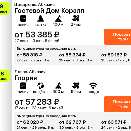
Цандрыпш, Абхазия
.9
Гостевой Дом Коралл
зывов
линия
галька
100 м
27 км
от 53 385 ₽
Показат
туры
27 сент. - 3 окт., 6 ночей
Выгодные туры на соседние даты
от 58 318 ₽
от 58 374 ₽
от 59 167 ₽
27 сент. - 5 окт., 8 н.
25 сент. - 3 окт., 8 н.
23 сент. - 1 окт., 8
Лдзаа, Абхазия
.8
Глория
зывов
линия
пес./гал.
300 м
62 км
везде
от 57 283 ₽
Показат
туры
17 сент. - 23 сент., 6 ночей
Выгодные туры на соседние даты
от 62 323 ₽
от 62 767 ₽
от 63 571 ₽
21 сент. - 29 сент., 8 н.
30 сент. - 8 окт., 8 н.
24 сент. - 2 окт., 8