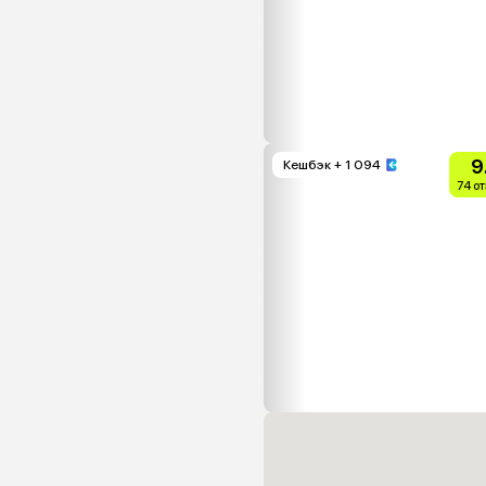
9
Кешбэк
+ 1 094
74 о