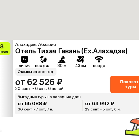
Алахадзы, Абхазия
.8
Отель Тихая Гавань (Ex.Алахадзе)
зывов
линия
пес./гал.
30 м
43 км
везде
Отзывы за этот год
от 62 526 ₽
Показат
туры
30 сент. - 6 окт., 6 ночей
Выгодные туры на соседние даты
от 65 088 ₽
от 64 992 ₽
30 сент. - 7 окт., 7 н.
29 сент. - 5 окт., 6 н.
ы