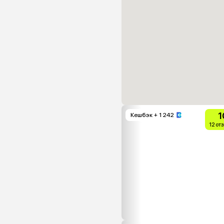
1
Кешбэк
+ 1 242
12 от