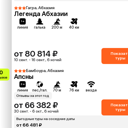
Гагра, Абхазия
Легенда Абхазии
линия
галька
200 м
40 км
от 80 814 ₽
Показат
туры
10 сент. - 16 сент., 6 ночей
Бамбоура, Абхазия
.0
Апсны
зывов
линия
пес./гал.
70 м
76 км
везде
Отзывы за этот год
от 66 382 ₽
Показат
туры
30 сент. - 6 окт., 6 ночей
Выгодные туры на соседние даты
от 66 481 ₽