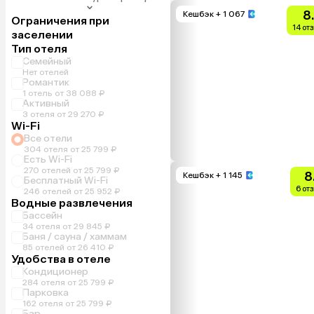
8
Кешбэк
+ 1 067
Ограничения при
14 от
заселении
Тип отеля
Семейный
Нет отелей
Романтик
1 отель от 38 088 ₽
Активный
3 отеля от 29 270 ₽
Wi-Fi
Все отели
304 отеля от 25 799 ₽
Есть Wi-Fi
270 отелей от 25 799 ₽
8
Кешбэк
+ 1 145
Бесплатный Wi-Fi
6 от
246 отелей от 25 952 ₽
Водные развлечения
Бассейн
34 отеля от 29 845 ₽
Баня / сауна / хаммам
85 отелей от 26 410 ₽
Удобства в отеле
Кондиционер
284 отеля от 25 799 ₽
Парковка
162 отеля от 25 799 ₽
Бар