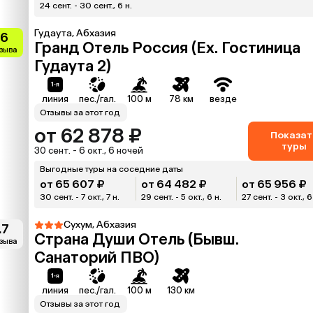
24 сент. - 30 сент., 6 н.
Гудаута, Абхазия
.6
Гранд Отель Россия (Ex. Гостиница
тзыва
Гудаута 2)
линия
пес./гал.
100 м
78 км
везде
Отзывы за этот год
от 62 878 ₽
Показат
туры
30 сент. - 6 окт., 6 ночей
Выгодные туры на соседние даты
от 65 607 ₽
от 64 482 ₽
от 65 956 ₽
30 сент. - 7 окт., 7 н.
29 сент. - 5 окт., 6 н.
27 сент. - 3 окт., 6
Сухум, Абхазия
.7
Страна Души Отель (Бывш.
тзыва
Санаторий ПВО)
линия
пес./гал.
100 м
130 км
Отзывы за этот год