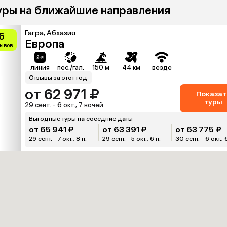
уры на ближайшие направления
Гагра, Абхазия
.6
Европа
зывов
линия
пес./гал.
150 м
44 км
везде
Отзывы за этот год
от 62 971 ₽
Показат
туры
29 сент. - 6 окт., 7 ночей
Выгодные туры на соседние даты
от 65 941 ₽
от 63 391 ₽
от 63 775 ₽
29 сент. - 7 окт., 8 н.
29 сент. - 5 окт., 6 н.
30 сент. - 6 окт., 