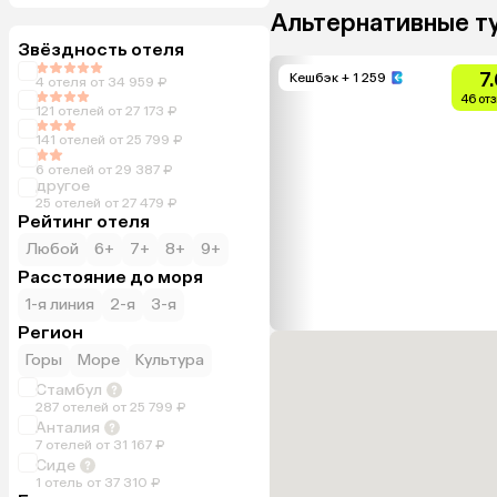
Альтернативные т
Звёздность отеля
7
Кешбэк
+ 1 259
4 отеля от 34 959 ₽
46 от
121 отелей от 27 173 ₽
141 отелей от 25 799 ₽
6 отелей от 29 387 ₽
другое
25 отелей от 27 479 ₽
Рейтинг отеля
Любой
6+
7+
8+
9+
Расстояние до моря
1-я линия
2-я
3-я
Регион
Горы
Море
Культура
Стамбул
287 отелей от 25 799 ₽
Анталия
7 отелей от 31 167 ₽
Сиде
1 отель от 37 310 ₽