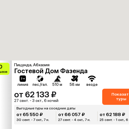
Пицунда, Абхазия
0
Гостевой Дом Фазенда
зывов
линия
пес./гал.
510 м
58 км
везде
от 62 133 ₽
Показат
туры
27 сент. - 3 окт., 6 ночей
Выгодные туры на соседние даты
от 65 550 ₽
от 66 057 ₽
от 62 188 ₽
30 сент. - 7 окт., 7 н.
27 сент. - 4 окт., 7 н.
25 сент. - 1 окт., 6