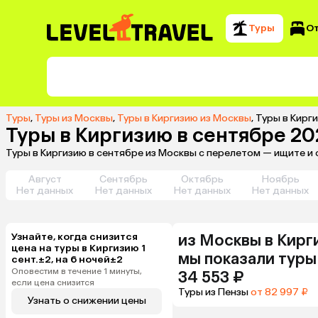
Туры
О
Туры
,
Туры из Москвы
,
Туры в Киргизию из Москвы
,
Туры в Кирг
Туры в Киргизию в сентябре 2
Туры в Киргизию в сентябре из Москвы с перелетом — ищите и
Август
Сентябрь
Октябрь
Ноябрь
Нет данных
Нет данных
Нет данных
Нет данных
Узнайте, когда снизится
из
Москвы
в Кирг
цена на туры в Киргизию 1
мы показали туры
сент.±2, на 6 ночей±2
Оповестим в течение 1 минуты,
34 553 ₽
если цена снизится
Туры из Пензы
от 82 997 ₽
Узнать о снижении цены