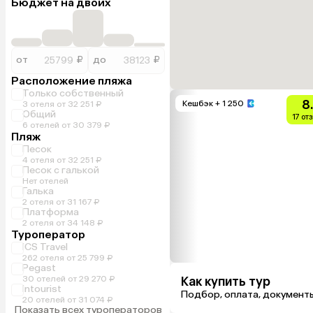
Бюджет на двоих
от
₽
до
₽
Расположение пляжа
Только собственный
8
Кешбэк
+ 1 250
3 отеля от 32 251 ₽
Общий
17 от
6 отелей от 30 379 ₽
Пляж
Песок
4 отеля от 32 251 ₽
Песок с галькой
Нет отелей
Галька
2 отеля от 31 167 ₽
Платформа
2 отеля от 34 148 ₽
Туроператор
ICS Travel
262 отеля от 25 799 ₽
Pegast
30 отелей от 29 270 ₽
Как купить тур
Intourist
Подбор, оплата, документ
20 отелей от 31 074 ₽
Показать всех туроператоров