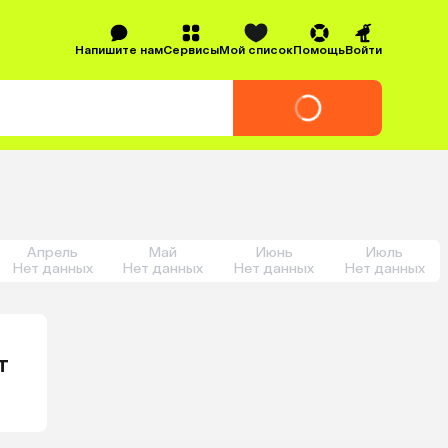
Напишите нам
Сервисы
Мой список
Помощь
Войти
Апрель
Май
Июнь
Июль
Нет данных
Нет данных
Нет данных
Нет данных
т