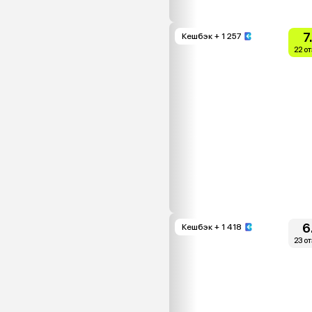
7
Кешбэк
+ 1 257
22 о
6
Кешбэк
+ 1 418
23 о