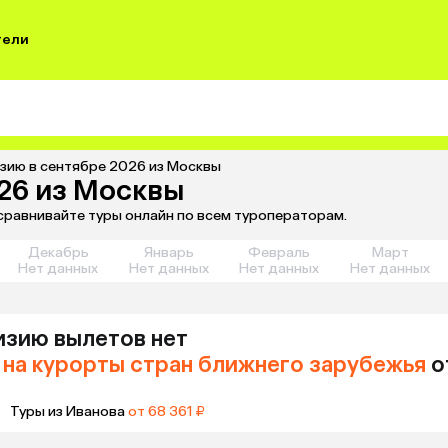
тели
изию в сентябре 2026 из Москвы
026 из Москвы
 сравнивайте туры онлайн по всем туроператорам.
Декабрь
Январь
Февраль
Март
Нет данных
Нет данных
Нет данных
Нет данных
изию
вылетов нет
на курорты стран ближнего зарубежья
о
Туры из Иванова
от 68 361 ₽