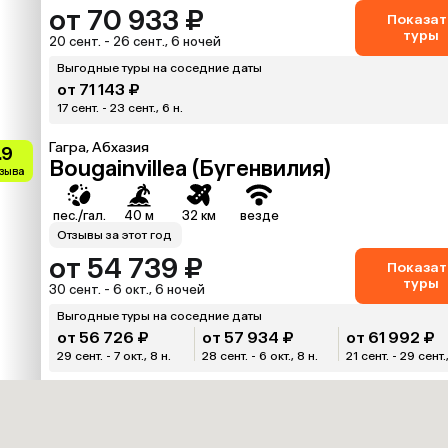
от 70 933 ₽
Показат
туры
20 сент. - 26 сент., 6 ночей
Выгодные туры на соседние даты
от 71 143 ₽
17 сент. - 23 сент., 6 н.
Гагра, Абхазия
.9
Bougainvillea (Бугенвилия)
тзыва
пес./гал.
40 м
32 км
везде
Отзывы за этот год
от 54 739 ₽
Показат
туры
30 сент. - 6 окт., 6 ночей
Выгодные туры на соседние даты
от 56 726 ₽
от 57 934 ₽
от 61 992 ₽
29 сент. - 7 окт., 8 н.
28 сент. - 6 окт., 8 н.
21 сент. - 29 сент.,