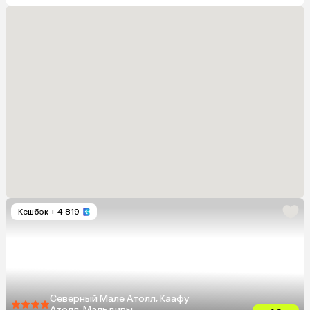
Кешбэк
+ 4 819
Северный Мале Атолл, Каафу
Атолл, Мальдивы