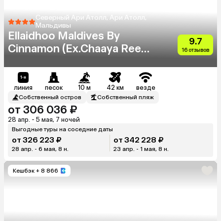
Северный Ари Атолл, Ари Атолл,
Мальдивы
Ellaidhoo Maldives By
9.7
Cinnamon (Ex.Chaaya Reef
16 отзывов
Ellaidhoo)
линия
песок
10 м
42 км
везде
Собственный остров
Собственный пляж
от 306 036 ₽
28 апр. - 5 мая, 7 ночей
Выгодные туры на соседние даты
от 326 223 ₽
от 342 228 ₽
28 апр. - 6 мая, 8 н.
23 апр. - 1 мая, 8 н.
Кешбэк
+ 8 866