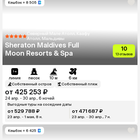
Кешбэк
+ 8 505
Северный Мале Атолл, Каафу
Атолл, Мальдивы
Sheraton Maldives Full
10
Moon Resorts & Spa
13 отзывов
линия
песок
10 м
6 км
Собственный остров
Собственный пляж
от 425 253 ₽
24 апр. - 30 апр., 6 ночей
Выгодные туры на соседние даты
от 529 788 ₽
от 471 687 ₽
23 апр. - 1 мая, 8 н.
23 апр. - 30 апр., 7 н.
Кешбэк
+ 6 425