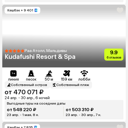
Кешбэк
+ 9 401
Раа Атолл, Мальдивы
9.9
Kudafushi Resort & Spa
6 отзывов
линия
песок
50 м
159 км
лобби
Собственный остров
Собственный пляж
от 470 071 ₽
24 апр. - 30 апр., 6 ночей
Выгодные туры на соседние даты
от 548 220 ₽
от 503 310 ₽
23 апр. - 1 мая, 8 н.
23 апр. - 30 апр., 7 н.
Кешбэк
+ 7 835