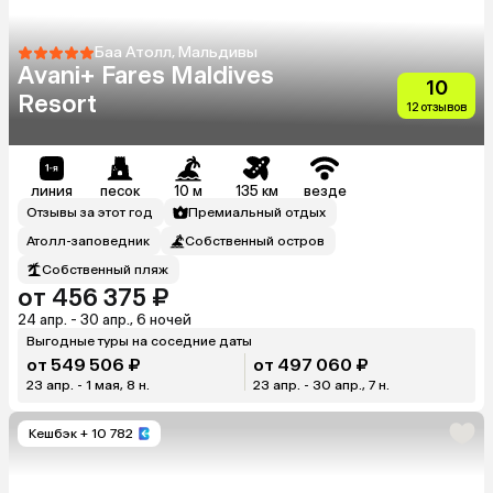
Баа Атолл, Мальдивы
Avani+ Fares Maldives
10
Resort
12 отзывов
линия
песок
10 м
135 км
везде
Отзывы за этот год
Премиальный отдых
Атолл-заповедник
Собственный остров
Собственный пляж
от 456 375 ₽
24 апр. - 30 апр., 6 ночей
Выгодные туры на соседние даты
от 549 506 ₽
от 497 060 ₽
23 апр. - 1 мая, 8 н.
23 апр. - 30 апр., 7 н.
Кешбэк
+ 10 782