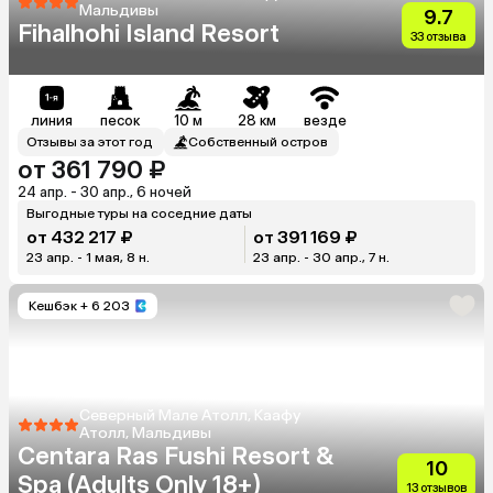
Мальдивы
9.7
Fihalhohi Island Resort
33 отзыва
линия
песок
10 м
28 км
везде
Отзывы за этот год
Собственный остров
от 361 790 ₽
24 апр. - 30 апр., 6 ночей
Выгодные туры на соседние даты
от 432 217 ₽
от 391 169 ₽
23 апр. - 1 мая, 8 н.
23 апр. - 30 апр., 7 н.
Кешбэк
+ 6 203
Северный Мале Атолл, Каафу
Атолл, Мальдивы
Centara Ras Fushi Resort &
10
Spa (Adults Only 18+)
13 отзывов