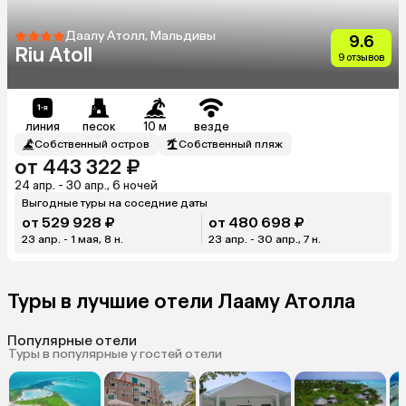
Даалу Атолл, Мальдивы
9.6
Riu Atoll
9 отзывов
линия
песок
10 м
везде
Собственный остров
Собственный пляж
от 443 322 ₽
24 апр. - 30 апр., 6 ночей
Выгодные туры на соседние даты
от 529 928 ₽
от 480 698 ₽
23 апр. - 1 мая, 8 н.
23 апр. - 30 апр., 7 н.
Туры в лучшие отели Лааму Атолла
Популярные отели
Туры в популярные у гостей отели