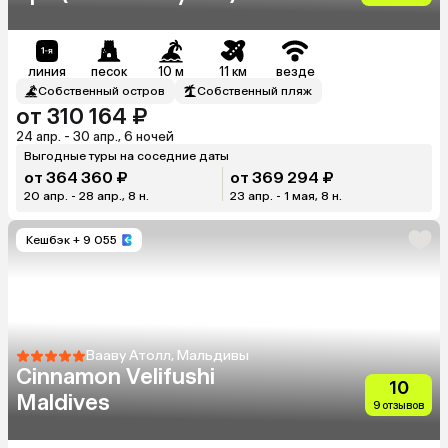
линия
песок
10 м
11 км
везде
Собственный остров
Собственный пляж
от 310 164 ₽
24 апр. - 30 апр., 6 ночей
Выгодные туры на соседние даты
от 364 360 ₽
от 369 294 ₽
20 апр. - 28 апр., 8 н.
23 апр. - 1 мая, 8 н.
Кешбэк
+ 9 055
Вааву Атолл, Мальдивы
Cinnamon Velifushi
10
Maldives
9 отзывов