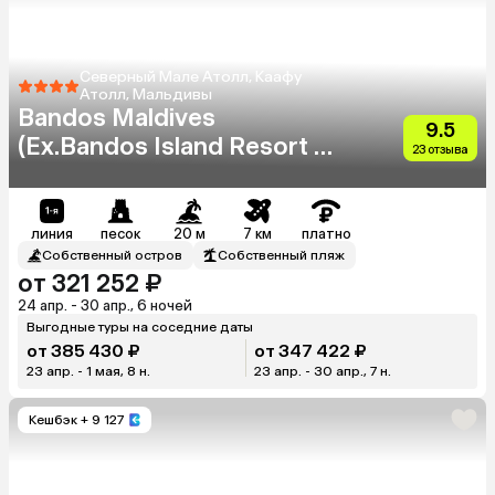
Северный Мале Атолл, Каафу
Атолл, Мальдивы
Bandos Maldives
9.5
(Ex.Bandos Island Resort &
23 отзыва
Spa)
линия
песок
20 м
7 км
платно
Собственный остров
Собственный пляж
от 321 252 ₽
24 апр. - 30 апр., 6 ночей
Выгодные туры на соседние даты
от 385 430 ₽
от 347 422 ₽
23 апр. - 1 мая, 8 н.
23 апр. - 30 апр., 7 н.
Кешбэк
+ 9 127