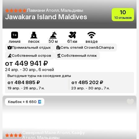
Лавиани Атолл, Мальдивы
10
Jawakara Island Maldives
10 отзывов
линия
песок
50 м
61 км
везде
Премиальный отдых
Сеть отелей Crown&Champa
Собственный остров
Собственный пляж
от 449 941 ₽
24 апр. - 30 апр., 6 ночей
Выгодные туры на соседние даты
от 484 885 ₽
от 485 202 ₽
19 апр. - 26 апр., 7 н.
23 апр. - 30 апр., 7 н.
Кешбэк
+ 6 650
Северный Мале Атолл, Каафу
Атолл, Мальдивы