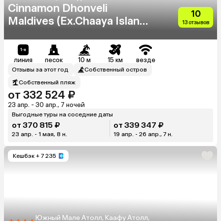
Cinnamon Dhonveli
10
Maldives (Ex.Chaaya Island
13 отзывов
Dhonveli)
линия
песок
10 м
15 км
везде
Отзывы за этот год
Собственный остров
Собственный пляж
от 332 524 ₽
23 апр. - 30 апр., 7 ночей
Выгодные туры на соседние даты
от 370 815 ₽
от 339 347 ₽
23 апр. - 1 мая, 8 н.
19 апр. - 26 апр., 7 н.
Кешбэк
+ 7 235
Южный Мале Атолл, Каафу Атолл,