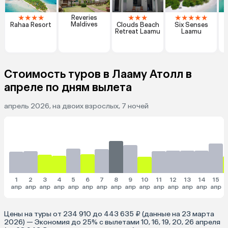
★
★
★
★
★
★
★
★
★
★
★
★
Reveries
T
Maldives
Rahaa Resort
Clouds Beach
Six Senses
Retreat Laamu
Laamu
Стоимость туров в Лааму Атолл в
апреле по дням вылета
апрель 2026, на двоих взрослых, 7 ночей
1
2
3
4
5
6
7
8
9
10
11
12
13
14
15
апр
апр
апр
апр
апр
апр
апр
апр
апр
апр
апр
апр
апр
апр
апр
Цены на туры от 234 910 до 443 635 ₽ (данные на 23 марта
2026) — Экономия до 25% с вылетами 10, 16, 19, 20, 26 апреля