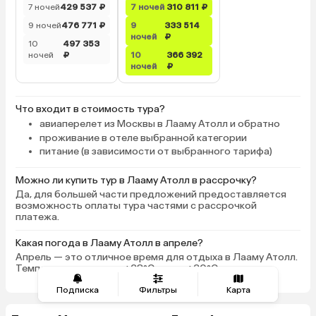
7 ночей
429 537 ₽
7 ночей
310 811 ₽
9 ночей
476 771 ₽
9
333 514
ночей
₽
10
497 353
ночей
₽
10
366 392
ночей
₽
Что входит в стоимость тура?
авиаперелет из Москвы в Лааму Атолл и обратно
проживание в отеле выбранной категории
питание (в зависимости от выбранного тарифа)
Можно ли купить тур в Лааму Атолл в рассрочку?
Да, для большей части предложений предоставляется
возможность оплаты тура частями с рассрочкой
платежа.
Какая погода в Лааму Атолл в апреле?
Апрель — это отличное время для отдыха в Лааму Атолл.
Температура воздуха +28°C, воды +30°C.
Подписка
Фильтры
Карта