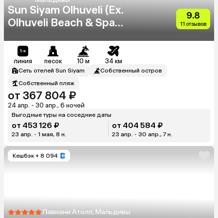
Sun Siyam Olhuveli (Ex.
9.8
Olhuveli Beach & Spa
11 отзывов
Resort)
линия
песок
10 м
34 км
Сеть отелей Sun Siyam
Собственный остров
Собственный пляж
от 367 804 ₽
24 апр. - 30 апр., 6 ночей
Выгодные туры на соседние даты
от 453 126 ₽
от 404 584 ₽
23 апр. - 1 мая, 8 н.
23 апр. - 30 апр., 7 н.
Кешбэк
+ 8 094
Лавиани Атолл, Мальдивы