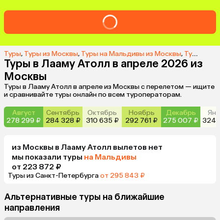
Туры
,
Туры из Москвы
,
Туры на Мальдивы из Москвы
,
Туры в Лааму Атолл из Москвы
Туры в Лааму Атолл в апреле 2026 из
Москвы
Туры в Лааму Атолл в апреле из Москвы с перелетом — ищите
и сравнивайте туры онлайн по всем туроператорам.
Август
Сентябрь
Октябрь
Ноябрь
Декабрь
Янв
278 299 ₽
284 328 ₽
310 635 ₽
292 761 ₽
275 007 ₽
324 
из
Москвы
в Лааму Атолл
вылетов нет
мы показали туры
на Мальдивы
от 223 872 ₽
Туры из Санкт-Петербурга
от 295 843 ₽
Альтернативные туры на ближайшие
направления