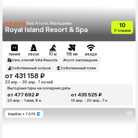
Баа Атолл, Мальдивы
10
Royal Island Resort & Spa
17 отзывов
линия
песок
10 м
118 км
везде
Сеть отелей Villa Resorts
Атолл-заповедник
Собственный остров
Собственный пляж
от 431 158 ₽
23 апр. - 30 апр., 7 ночей
Выгодные туры на соседние даты
от 477 692 ₽
от 435 525 ₽
23 апр. - 1 мая, 8 н.
13 апр. - 20 апр., 7 н.
Кешбэк
+ 7 073