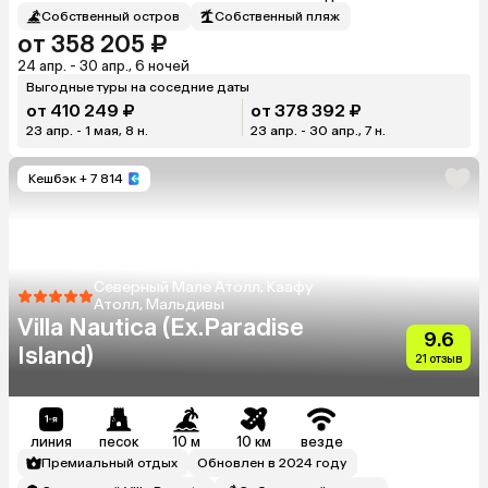
Собственный остров
Собственный пляж
от 358 205 ₽
24 апр. - 30 апр., 6 ночей
Выгодные туры на соседние даты
от 410 249 ₽
от 378 392 ₽
23 апр. - 1 мая, 8 н.
23 апр. - 30 апр., 7 н.
Кешбэк
+ 7 814
Северный Мале Атолл, Каафу
Атолл, Мальдивы
Villa Nautica (Ex.Paradise
9.6
Island)
21 отзыв
линия
песок
10 м
10 км
везде
Премиальный отдых
Обновлен в 2024 году