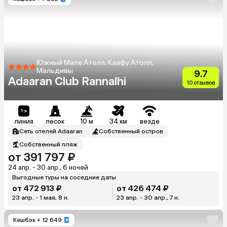
Южный Мале Атолл, Каафу Атолл,
Мальдивы
9.7
Adaaran Club Rannalhi
10 отзывов
линия
песок
10 м
34 км
везде
Сеть отелей Adaaran
Собственный остров
Собственный пляж
от 391 797 ₽
24 апр. - 30 апр., 6 ночей
Выгодные туры на соседние даты
от 472 913 ₽
от 426 474 ₽
23 апр. - 1 мая, 8 н.
23 апр. - 30 апр., 7 н.
Кешбэк
+ 12 649