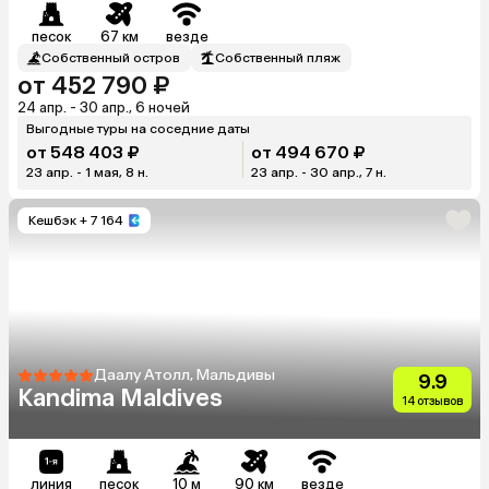
песок
67 км
везде
Собственный остров
Собственный пляж
от 452 790 ₽
24 апр. - 30 апр., 6 ночей
Выгодные туры на соседние даты
от 548 403 ₽
от 494 670 ₽
23 апр. - 1 мая, 8 н.
23 апр. - 30 апр., 7 н.
Кешбэк
+ 7 164
Даалу Атолл, Мальдивы
9.9
Kandima Maldives
14 отзывов
линия
песок
10 м
90 км
везде