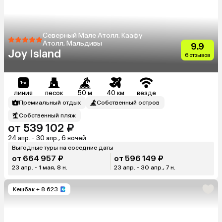
Северный Мале Атолл, Каафу
Атолл, Мальдивы
9.9
Joy Island
6 отзывов
линия
песок
50 м
40 км
везде
Премиальный отдых
Собственный остров
Собственный пляж
от 539 102 ₽
24 апр. - 30 апр., 6 ночей
Выгодные туры на соседние даты
от 664 957 ₽
от 596 149 ₽
23 апр. - 1 мая, 8 н.
23 апр. - 30 апр., 7 н.
Кешбэк
+ 8 623