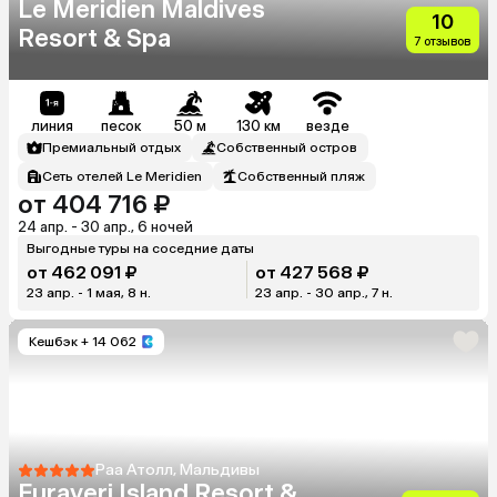
Le Meridien Maldives
10
Resort & Spa
7 отзывов
линия
песок
50 м
130 км
везде
Премиальный отдых
Собственный остров
Сеть отелей Le Meridien
Собственный пляж
от 404 716 ₽
24 апр. - 30 апр., 6 ночей
Выгодные туры на соседние даты
от 462 091 ₽
от 427 568 ₽
23 апр. - 1 мая, 8 н.
23 апр. - 30 апр., 7 н.
Кешбэк
+ 14 062
Раа Атолл, Мальдивы
Furaveri Island Resort &