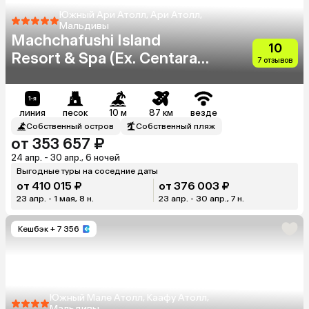
Южный Ари Атолл, Ари Атолл,
Мальдивы
Machchafushi Island
10
Resort & Spa (Ex. Centara
7 отзывов
Grand Island Resort & Spa
Maldives)
линия
песок
10 м
87 км
везде
Собственный остров
Собственный пляж
от 353 657 ₽
24 апр. - 30 апр., 6 ночей
Выгодные туры на соседние даты
от 410 015 ₽
от 376 003 ₽
23 апр. - 1 мая, 8 н.
23 апр. - 30 апр., 7 н.
Кешбэк
+ 7 356
Южный Мале Атолл, Каафу Атолл,
Мальдивы