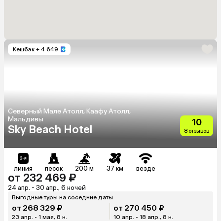
Кешбэк
+ 4 649
Северный Мале Атолл, Каафу Атолл,
Мальдивы
10
Sky Beach Hotel
8 отзывов
линия
песок
200 м
37 км
везде
от 232 469 ₽
24 апр. - 30 апр., 6 ночей
Выгодные туры на соседние даты
от 268 329 ₽
от 270 450 ₽
23 апр. - 1 мая, 8 н.
10 апр. - 18 апр., 8 н.