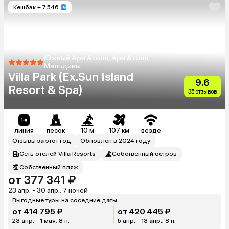
Кешбэк
+ 7 546
Южный Ари Атолл, Ари Атолл,
Мальдивы
Villa Park (Ex.Sun Island
9.6
Resort & Spa)
35 отзывов
линия
песок
10 м
107 км
везде
Отзывы за этот год
Обновлен в 2024 году
Сеть отелей Villa Resorts
Собственный остров
Собственный пляж
от 377 341 ₽
23 апр. - 30 апр., 7 ночей
Выгодные туры на соседние даты
от 414 795 ₽
от 420 445 ₽
23 апр. - 1 мая, 8 н.
5 апр. - 13 апр., 8 н.