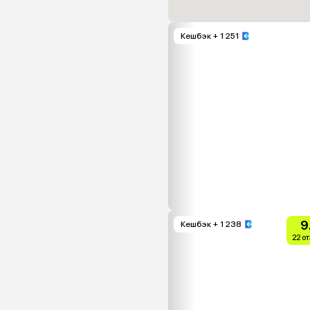
Кешбэк
+ 1 251
9
Кешбэк
+ 1 238
22 о