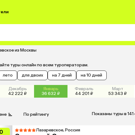
тели
евское из Москвы
айте туры онлайн по всем туроператорам.
лето
для двоих
на 7 дней
на 10 дней
Декабрь
Январь
Февраль
Март
42 222 ₽
36 632 ₽
44 201 ₽
53 343 ₽
Показаны туры в 141
ене
По рейтингу
Лазаревское, Россия
0