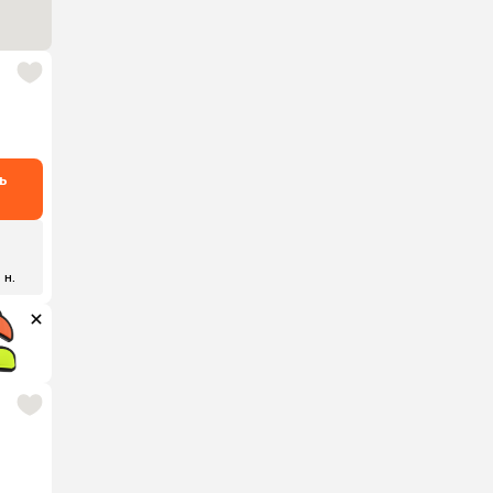
ь
 н.