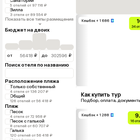
Санаторий
5 отелей от 97 116 ₽
Вилла
3 отеля от 89 554 ₽
Показать все типы размещения
1
Кешбэк
+ 1 686
34 о
Бюджет на двоих
от
₽
до
₽
Поиск отеля по названию
Расположение пляжа
Только собственный
4 отеля от 136 207 ₽
Как купить тур
Общий
Подбор, оплата, документ
126 отелей от 56 418 ₽
Пляж
Песок
9
Кешбэк
+ 1 288
4 отеля от 72 958 ₽
Песок с галькой
16 от
8 отелей от 60 707 ₽
Галька
120 отелей от 56 418 ₽
Платформа