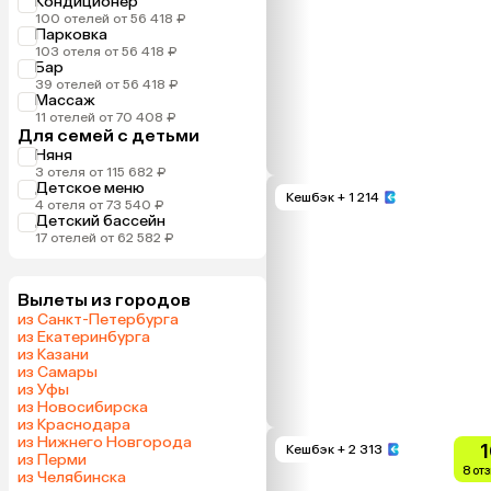
Кондиционер
100 отелей от 56 418 ₽
Парковка
103 отеля от 56 418 ₽
Бар
39 отелей от 56 418 ₽
Массаж
11 отелей от 70 408 ₽
Для семей с детьми
Няня
3 отеля от 115 682 ₽
Детское меню
Кешбэк
+ 1 214
4 отеля от 73 540 ₽
Детский бассейн
17 отелей от 62 582 ₽
Вылеты из городов
из Санкт-Петербурга
из Екатеринбурга
из Казани
из Самары
из Уфы
из Новосибирска
из Краснодара
из Нижнего Новгорода
1
Кешбэк
+ 2 313
из Перми
8 от
из Челябинска