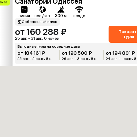
Санаторий Одиссея
тзыва
линия
пес./гал.
300 м
везде
Собственный пляж
от 160 288 ₽
Показат
туры
25 авг. - 31 авг., 6 ночей
Выгодные туры на соседние даты
от 184 161 ₽
от 193 500 ₽
от 194 801 ₽
25 авг. - 2 сент., 8 н.
26 авг. - 3 сент., 8 н.
24 авг. - 1 сент., 8