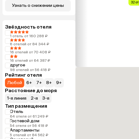
32 о
Узнать о снижении цены
Звёздность отеля
1 отель от 160 288 ₽
6 отелей от 84 344 ₽
16 отелей от 70 408 ₽
16 отелей от 64 387 ₽
другое
98 отелей от 56 418 ₽
Рейтинг отеля
Любой
6+
7+
8+
9+
Расстояние до моря
1-я линия
2-я
3-я
Тип размещения
Отель
64 отеля от 61 249 ₽
Гостевой дом
54 отеля от 56 418 ₽
Апартаменты
5 отелей от 84 562 ₽