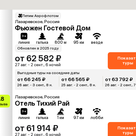
Летим Аэрофлотом
Лазаревское, Россия
Фьюжен Гостевой Дом
линия
галька
800 м
95 км
везде
Обновлен в 2025 году
от 62 582 ₽
Показат
туры
27 авг. - 2 сент., 6 ночей
Выгодные туры на соседние даты
от 66 245 ₽
от 66 565 ₽
от 63 792 ₽
26 авг. - 3 сент., 8 н.
25 авг. - 2 сент., 8 н.
26 авг. - 2 сент., 7
Лазаревское, Россия
.8
Отель Тихий Рай
тзыва
линия
галька
1 км
97 км
лобби
от 61 914 ₽
Показат
туры
27 авг. - 2 сент., 6 ночей