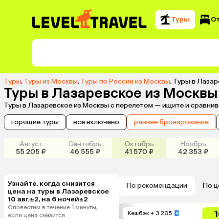
Туры
О
Туры
,
Туры из Москвы
,
Туры по России из Москвы
,
Туры в Лазар
Туры в Лазаревское из Москвы
Туры в Лазаревское из Москвы с перелетом — ищите и сравнив
горящие туры
все включено
раннее бронирование
Август
Сентябрь
Октябрь
Ноябрь
55 205 ₽
46 555 ₽
41 570 ₽
42 353 ₽
Узнайте, когда снизится
По рекомендации
По ц
цена на туры в Лазаревское
10 авг.±2, на 6 ночей±2
Оповестим в течение 1 минуты,
1
Кешбэк
+ 3 205
если цена снизится