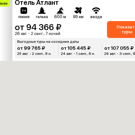
Отель Атлант
тзыва
линия
галька
600 м
95 км
везде
от 94 366 ₽
Показат
туры
26 авг. - 2 сент., 7 ночей
Выгодные туры на соседние даты
от 99 765 ₽
от 105 445 ₽
от 107 055 ₽
25 авг. - 2 сент., 8 н.
24 авг. - 1 сент., 8 н.
26 авг. - 3 сент., 8