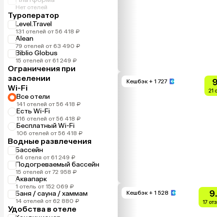
Нет отелей
Туроператор
Level.Travel
131 отелей от 56 418 ₽
Alean
79 отелей от 63 490 ₽
Biblio Globus
15 отелей от 61 249 ₽
Ограничения при
заселении
9
Кешбэк
+ 1 727
Wi-Fi
21 
Все отели
141 отелей от 56 418 ₽
Есть Wi-Fi
116 отелей от 56 418 ₽
Бесплатный Wi-Fi
106 отелей от 56 418 ₽
Водные развлечения
Бассейн
64 отеля от 61 249 ₽
Подогреваемый бассейн
15 отелей от 72 958 ₽
Аквапарк
1 отель от 152 069 ₽
9
Баня / сауна / хаммам
Кешбэк
+ 1 528
14 отелей от 62 880 ₽
17 от
Удобства в отеле