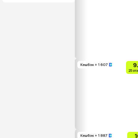
9
Кешбэк
+ 1 607
25 от
1
Кешбэк
+ 1 887