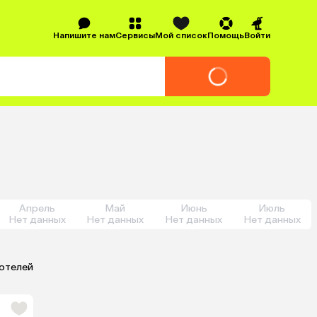
Напишите нам
Сервисы
Мой список
Помощь
Войти
Апрель
Май
Июнь
Июль
Нет данных
Нет данных
Нет данных
Нет данных
 отелей