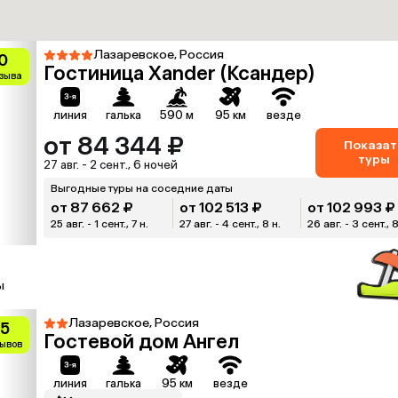
Лазаревское, Россия
0
Гостиница Xander (Ксандер)
тзыва
линия
галька
590 м
95 км
везде
от 84 344 ₽
Показат
туры
27 авг. - 2 сент., 6 ночей
Выгодные туры на соседние даты
от 87 662 ₽
от 102 513 ₽
от 102 993 ₽
25 авг. - 1 сент., 7 н.
27 авг. - 4 сент., 8 н.
26 авг. - 3 сент., 8
ы
Лазаревское, Россия
.5
Гостевой дом Ангел
зывов
линия
галька
95 км
везде