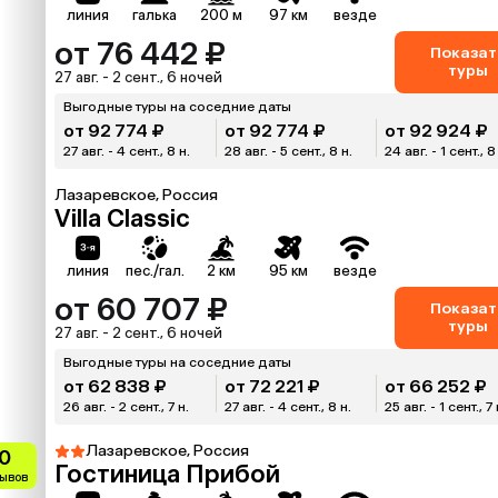
линия
галька
200 м
97 км
везде
от 76 442 ₽
Показат
туры
27 авг. - 2 сент., 6 ночей
Выгодные туры на соседние даты
от 92 774 ₽
от 92 774 ₽
от 92 924 ₽
27 авг. - 4 сент., 8 н.
28 авг. - 5 сент., 8 н.
24 авг. - 1 сент., 8
Лазаревское, Россия
Villa Classic
линия
пес./гал.
2 км
95 км
везде
от 60 707 ₽
Показат
туры
27 авг. - 2 сент., 6 ночей
Выгодные туры на соседние даты
от 62 838 ₽
от 72 221 ₽
от 66 252 ₽
26 авг. - 2 сент., 7 н.
27 авг. - 4 сент., 8 н.
25 авг. - 1 сент., 7 
Лазаревское, Россия
0
Гостиница Прибой
зывов