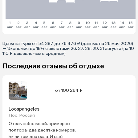
1
2
3
4
5
6
7
8
9
10
11
12
13
14
15
авг
авг
авг
авг
авг
авг
авг
авг
авг
авг
авг
авг
авг
авг
авг
Цены на туры от 54 387 до 76 476 ₽ (данные на 26 мая 2026)
— Экономия до 18% с вылетами 26, 27, 28, 29, 31 августа (на 10
110 ₽ дешевле чем в среднем)
Последние отзывы об отдыхе
от 100 264 ₽
Loospangeles
Лоо, Россия
Отель небольшой, примерно
полтора-два десятка номеров.
Были там два раза. И ещё