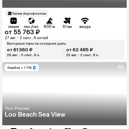
Летим Аэрофлотом
линия
пес./гал.
600 м
51 км
везде
от 55 763 ₽
27 авг. - 2 сент., 6 ночей
Выгодные туры на соседние даты
от 61 360 ₽
от 62 485 ₽
28 авг. - 5 сент., 8 н.
25 авг. - 2 сент., 8 н.
Кешбэк
+ 1 718
Лоо, Россия
Loo Beach Sea View