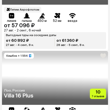
Летим Аэрофлотом
линия
галька
450 м
52 км
везде
от 57 096 ₽
27 авг. - 2 сент., 6 ночей
Выгодные туры на соседние даты
от 60 892 ₽
от 61 360 ₽
27 авг. - 4 сент., 8 н.
28 авг. - 5 сент., 8 н.
Кешбэк
+ 1 554
Лоо, Россия
10
Villa 16 Plus
7 отзывов