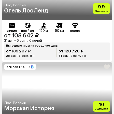
Лоо, Россия
9.9
Отель ЛооЛенд
8 отзывов
линия
пес./гал.
150 м
50 км
везде
от 108 642 ₽
31 авг. - 6 сент., 6 ночей
Выгодные туры на соседние даты
от 135 297 ₽
от 120 720 ₽
28 авг. - 5 сент., 8 н.
31 авг. - 7 сент., 7 н.
Кешбэк
+ 1 080
Лоо, Россия
10
Морская История
7 отзывов