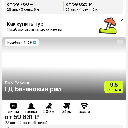
от 59 760 ₽
от 59 825 ₽
28 авг. - 5 сент., 8 н.
27 авг. - 4 сент., 8 н.
Как купить тур
Подбор, оплата, документы
Кешбэк
+ 1 196
Лоо, Россия
9.8
ГД Банановый рай
22 отзыва
линия
галька
500 м
54 км
везде
от 59 831 ₽
27 авг. - 2 сент., 6 ночей