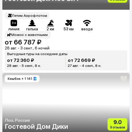
Летим Аэрофлотом
линия
галька
2 км
53 км
везде
Можно с животными
от 66 787 ₽
28 авг. - 3 сент., 6 ночей
Выгодные туры на соседние даты
от 72 360 ₽
от 72 669 ₽
28 авг. - 5 сент., 8 н.
27 авг. - 4 сент., 8 н.
Кешбэк
+ 1 141
Лоо, Россия
9.0
Гостевой Дом Дики
9 отзывов