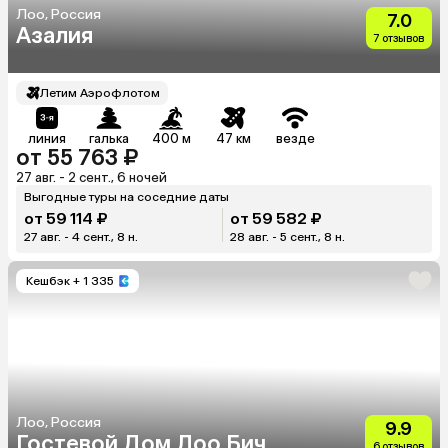
Лоо, Россия
7.0
Азалия
7 отзывов
Летим Аэрофлотом
линия
галька
400 м
47 км
везде
от 55 763 ₽
27 авг. - 2 сент., 6 ночей
Выгодные туры на соседние даты
от 59 114 ₽
от 59 582 ₽
27 авг. - 4 сент., 8 н.
28 авг. - 5 сент., 8 н.
Кешбэк
+ 1 335
Лоо, Россия
9.9
Гостевой Дом Лоо Бич
6 отзывов