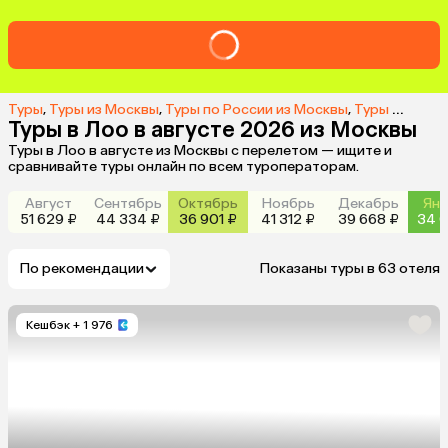
Туры
,
Туры из Москвы
,
Туры по России из Москвы
,
Туры в Лоо из Москвы
Туры в Лоо в августе 2026 из Москвы
Туры в Лоо в августе из Москвы с перелетом — ищите и
сравнивайте туры онлайн по всем туроператорам.
Август
Сентябрь
Октябрь
Ноябрь
Декабрь
Янв
51 629 ₽
44 334 ₽
36 901 ₽
41 312 ₽
39 668 ₽
34 0
По рекомендации
Показаны туры в 63 отеля
Кешбэк
+ 1 976