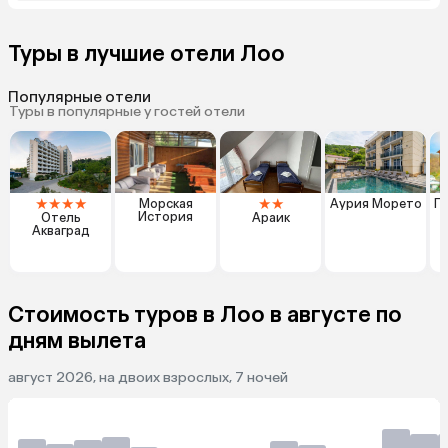
Туры в лучшие отели Лоо
Популярные отели
Туры в популярные у гостей отели
★
★
★
★
★
★
Морская
Аурия Морето
Г
История
Отель
Араик
Акваград
Стоимость туров в Лоо в августе по
дням вылета
август 2026, на двоих взрослых, 7 ночей