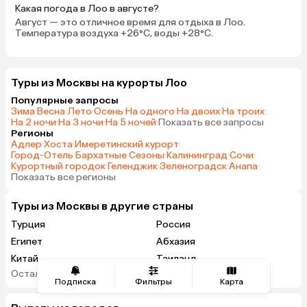
Какая погода в Лоо в августе?
плавать, несмотря на погоду
Август — это отличное время для отдыха в Лоо.
снаружи. Единственно, не хватает
Температура воздуха +26°C, воды +28°C.
обливочной кадушки, чтобы
выбежал из парной и облился
холодной водой. А то приходится
Туры из Москвы на курорты Лоо
нырять прямо в бассейн, а там
потом листья от веника плавают)
Популярные запросы
Зима
·
Весна
·
Лето
·
Осень
·
На одного
·
На двоих
·
На троих
·
Баня шикарна, хаммам тоже
На 2 ночи
·
На 3 ночи
·
На 5 ночей
·
Показать все запросы
хвалят — там аж с
Регионы
ароматизаторами. Всем этим
Адлер
·
Хоста
·
Имеретинский курорт
·
заведует крепкий хозяйственник
Город-Отель Бархатные Сезоны
·
Калининград
·
Сочи
·
Курортный городок
·
Геленджик
·
Зеленоградск
·
Анапа
·
Василий, на чьих умелых и
Показать все регионы
заботливых руках держится всё
хозяйство отеля — бани,
Туры из Москвы в другие страны
территория, цветы, пальмы,
Турция
Россия
сантехника, отопление и прочее.
Очень хороший и отзывчивый
Египет
Абхазия
человек. Хотя, там все такие. Из
Китай
Таиланд
минусов — затрудняюсь минусы
Остальные страны
Вьетнам
ОАЭ
Подписка
Фильтры
Карта
отыскать. Не, не знаю. Ну, пляж
Мальдивы
Тунис
там везде каменистый, прямо