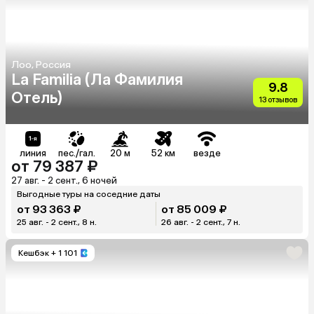
Лоо, Россия
La Familia (Ла Фамилия
9.8
Отель)
13 отзывов
линия
пес./гал.
20 м
52 км
везде
от 79 387 ₽
27 авг. - 2 сент., 6 ночей
Выгодные туры на соседние даты
от 93 363 ₽
от 85 009 ₽
25 авг. - 2 сент., 8 н.
26 авг. - 2 сент., 7 н.
Кешбэк
+ 1 101