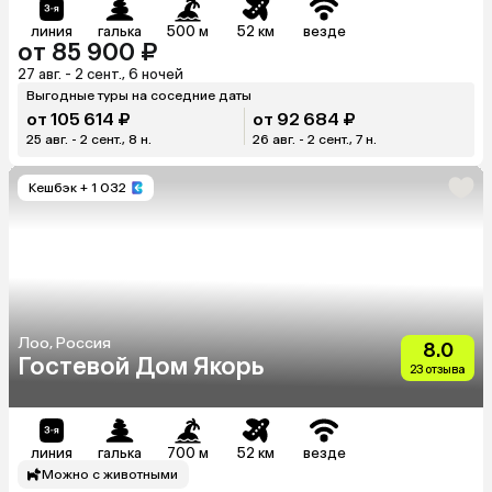
линия
галька
500 м
52 км
везде
от 85 900 ₽
27 авг. - 2 сент., 6 ночей
Выгодные туры на соседние даты
от 105 614 ₽
от 92 684 ₽
25 авг. - 2 сент., 8 н.
26 авг. - 2 сент., 7 н.
Кешбэк
+ 1 032
Лоо, Россия
8.0
Гостевой Дом Якорь
23 отзыва
линия
галька
700 м
52 км
везде
Можно с животными