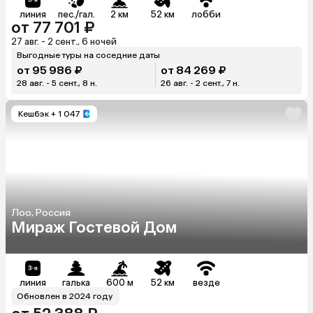
линия
пес./гал.
2 км
52 км
лобби
от 77 701 ₽
27 авг. - 2 сент., 6 ночей
Выгодные туры на соседние даты
от 95 986 ₽
от 84 269 ₽
28 авг. - 5 сент., 8 н.
26 авг. - 2 сент., 7 н.
Кешбэк
+ 1 047
Лоо, Россия
Мираж Гостевой Дом
линия
галька
600 м
52 км
везде
Обновлен в 2024 году