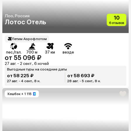
Лоо, Россия
10
Лотос Отель
6 отзывов
Летим Аэрофлотом
пес./гал.
700 м
37 км
везде
от 55 096 ₽
27 авг. - 2 сент., 6 ночей
Выгодные туры на соседние даты
от 58 225 ₽
от 58 693 ₽
27 авг. - 4 сент., 8 н.
28 авг. - 5 сент., 8 н.
Кешбэк
+ 1 115