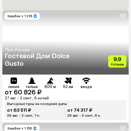
Кешбэк
+ 1 216
Лоо, Россия
Гостевой Дом Dolce
9.9
Gusto
4 отзыва
линия
галька
800 м
52 км
везде
от 60 826 ₽
27 авг. - 2 сент., 6 ночей
Выгодные туры на соседние даты
от 63 511 ₽
от 74 317 ₽
26 авг. - 2 сент., 7 н.
28 авг. - 5 сент., 8 н.
Кешбэк
+ 1 155