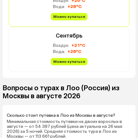
Воздух:
+26°C
перед кем стыдно не будет. К
Вода:
+28°C
уборке вопросов нет, всё
тщательно и регулярно —
Можно купаться
сотрудницы просто молодцы.
Кровати шикарны, бельё — не
Сентябрь
гостиничная дешевка, а
качественное и приятное. Мы
Воздух:
+21°C
объездили весь свет, но этот
Вода:
+26°C
отель среди самых лучших. В
обоих номерах, в которых мы
Можно купаться
бывали, шикарный огромный
телевизор 55 дюймов, и есть что
посмотреть. Холодильник, халат,
Вопросы о турах в Лоо (Россия) из
тапочки, всё как полагается.
Номера достойные оценки 5
Москвы в августе 2026
звезд. На этаже рядом есть
кулеры — можно набрать в чайник
воду, чай и сахар — в номере.
Сколько стоит путевка в Лоо из Москвы в августе?
Также на этаже гладильная доска
Минимальная стоимость путевки на двоих взрослых в
и микроволновка. Персонал —
августе — от 54 387 рублей (цена актуальна на 26 мая
2026) за 5 ночей. Средняя стоимость тура в Лоо из
супердружелюбный. Нам ревниво
Москвы — от 113 661 рублей.