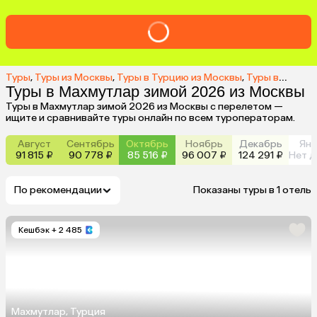
Туры
,
Туры из Москвы
,
Туры в Турцию из Москвы
,
Туры в Махмутлар из Москвы
Туры в Махмутлар зимой 2026 из Москвы
Туры в Махмутлар зимой 2026 из Москвы с перелетом —
ищите и сравнивайте туры онлайн по всем туроператорам.
Август
Сентябрь
Октябрь
Ноябрь
Декабрь
Янв
91 815 ₽
90 778 ₽
85 516 ₽
96 007 ₽
124 291 ₽
Нет д
По рекомендации
Показаны туры в 1 отель
Кешбэк
+ 2 485
Махмутлар, Турция