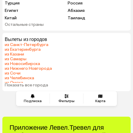
Турция
Россия
Египет
Абхазия
Китай
Таиланд
Остальные страны
Вьетнам
ОАЭ
Мальдивы
Тунис
Вылеты из городов
Грузия
Танзания
из Санкт-Петербурга
Индонезия
Армения
из Екатеринбурга
из Казани
Сейшелы
Шри-Ланка
из Самары
Казахстан
Азербайджан
из Новосибирска
из Нижнего Новгорода
Узбекистан
Черногория
из Сочи
Маврикий
Индия
из Челябинска
из Омска
Сербия
Кипр
Показать все города
из Красноярска
Малайзия
Марокко
Катар
Южная Корея
Подписка
Фильтры
Карта
Киргизия
Оман
Иордания
Филиппины
Израиль
Гонконг
Приложение Левел.Тревел для
Саудовская Аравия
Бахрейн