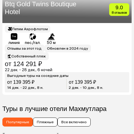
Btq Gold Twins Boutique
9.0
Hotel
8 отзывов
Летим Аэрофлотом
линия
пес./гал.
50 м
Отзывы за этот год
Обновлен в 2024 году
Собственный пляж
от 124 291 ₽
22 дек. - 28 дек., 6 ночей
Выгодные туры на соседние даты
от 139 395 ₽
от 139 395 ₽
14 дек. - 22 дек., 8 н.
2 дек. - 10 дек., 8 н.
Туры в лучшие отели Махмутлара
Популярные
Пляжные
Все включено