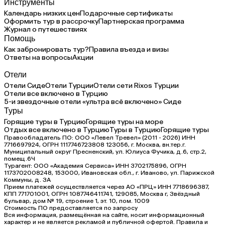
Инструменты
Календарь низких цен
Подарочные сертификаты
Оформить тур в рассрочку
Партнерская программа
Журнал о путешествиях
Помощь
Как забронировать тур?
Правила въезда и визы
Ответы на вопросы
Акции
Отели
Отели Сиде
Отели Турции
Отели сети Rixos Турции
Отели все включено в Турцию
5-и звездочные отели «ультра всё включено» Сиде
Туры
Горящие туры в Турцию
Горящие туры на море
Отдых все включено в Турцию
Туры в Турцию
Горящие туры
Правообладатель ПО: ООО «Левел Тревел» (2011 - 2026) ИНН
7716697924, ОГРН 1117746723808 123056, г. Москва, вн.тер.г.
Муниципальный округ Пресненский, ул. Юлиуса Фучика, д.6, стр.2,
помещ.6Ч
Турагент: ООО «Академия Сервиса» ИНН 3702175896, ОГРН
1173702008248, 153000, Ивановская обл., г. Иваново, ул. Парижской
Коммуны, д. ЗА
Прием платежей осуществляется через АО «ПРЦ» ИНН 7718696387,
КПП 771701001, ОГРН 1087746411741, 129085, Москва г, Звёздный
бульвар, дом № 19, строение 1, эт. 10, пом. 1009
Стоимость ПО предоставляется по запросу
Вся информация, размещённая на сайте, носит информационный
характер и не является рекламой и публичной офертой. Правила и