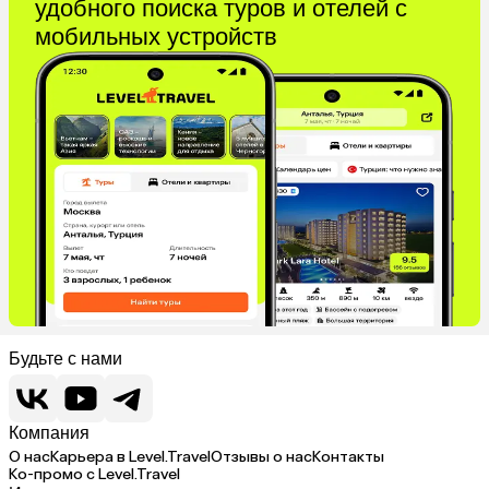
удобного поиска туров и отелей с
Куба
Греция
мобильных устройств
Италия
Испания
Венгрия
Болгария
Будьте с нами
Компания
О нас
Карьера в Level.Travel
Отзывы о нас
Контакты
Ко-промо с Level.Travel