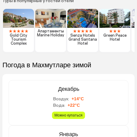
Туры в популярные у гостей отели
★
★
★
★
★
★
★
★
★
★
★
★
★
Апартаменты
Marine Holiday
Gold City
Senza Hotels
Green Peace
Tourism
Grand Santana
Hotel
Complex
Hotel
Погода в Махмутларе зимой
Декабрь
Воздух:
+14°C
Вода:
+22°C
Можно купаться
Январь