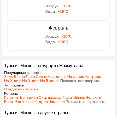
Воздух:
+12°C
Вода:
+19°C
Февраль
Воздух:
+10°C
Вода:
+18°C
Туры из Москвы на курорты Махмутлара
Популярные запросы
Зима
·
Весна
·
Лето
·
Осень
·
На одного
·
На двоих
·
На троих
·
На 2 ночи
·
На 3 ночи
·
На 5 ночей
·
Показать все запросы
Тип отдыха
Средиземноморье
Регионы
Конаклы
·
Бельдиби
·
Окурджалар
·
Лара
·
Гёйнюк
·
Чолаклы
·
Белек
·
Богазкент
·
Кадрие
·
Чамьюва
·
Показать все регионы
Туры из Москвы в другие страны