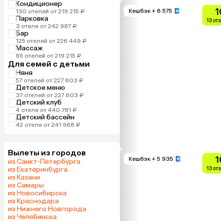
Кондиционер
1
Кешбэк
+ 6 575
130 отелей от 219 215 ₽
Парковка
13 от
3 отеля от 242 987 ₽
Бар
125 отелей от 226 449 ₽
Массаж
65 отелей от 219 215 ₽
Для семей с детьми
Няня
57 отелей от 227 603 ₽
Детское меню
37 отелей от 227 603 ₽
Детский клуб
4 отеля от 440 781 ₽
Детский бассейн
42 отеля от 241 968 ₽
Вылеты из городов
1
Кешбэк
+ 5 935
из Санкт-Петербурга
из Екатеринбурга
13 от
из Казани
из Самары
из Новосибирска
из Краснодара
из Нижнего Новгорода
из Челябинска