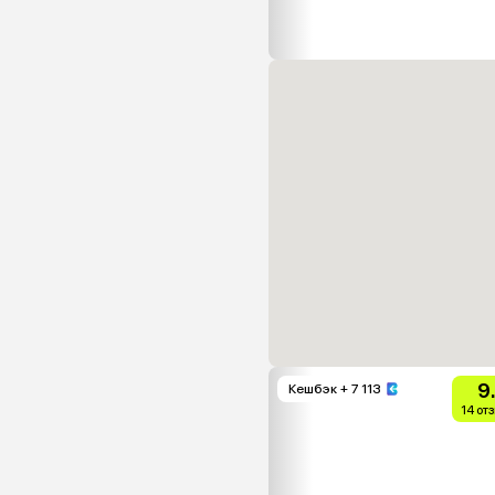
9
Кешбэк
+ 7 113
14 от