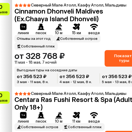
Северный Мале Атолл, Каафу Атолл, Мальдивы
0
Cinnamon Dhonveli Maldives
зывов
(Ex.Chaaya Island Dhonveli)
линия
песок
10 м
15 км
везде
Отзывы за этот год
Собственный остров
Собственный пляж
от 328 768 ₽
Показат
туры
11 мая - 18 мая, 7 ночей
Выгодные туры на соседние даты
от 356 523 ₽
от 356 523 ₽
от 356 523 ₽
3 мая - 11 мая, 8 н.
4 мая - 12 мая, 8 н.
5 мая - 13 мая, 8 
Северный Мале Атолл, Каафу Атолл, Мальдивы
0
Centara Ras Fushi Resort & Spa (Adul
зывов
Only 18+)
линия
песок
10 м
11 км
везде
Собственный остров
Собственный пляж