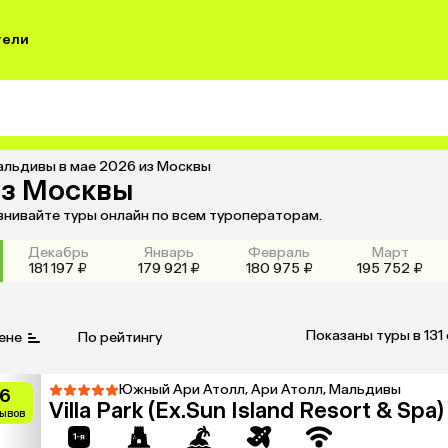
тели
альдивы в мае 2026 из Москвы
из Москвы
внивайте туры онлайн по всем туроператорам.
Декабрь
Январь
Февраль
Март
181 197 ₽
179 921 ₽
180 975 ₽
195 752 ₽
Показаны туры в 131
ене
По рейтингу
Южный Ари Атолл, Ари Атолл, Мальдивы
.6
Villa Park (Ex.Sun Island Resort & Spa)
зывов