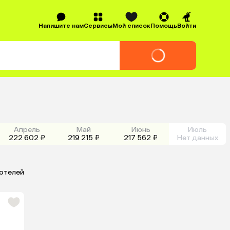
Напишите нам
Сервисы
Мой список
Помощь
Войти
Апрель
Май
Июнь
Июль
222 602 ₽
219 215 ₽
217 562 ₽
Нет данных
 отелей