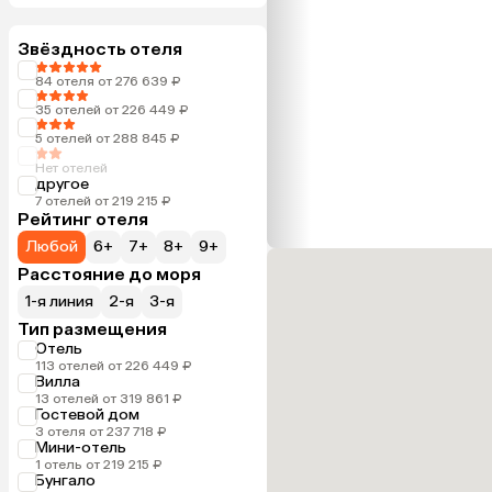
Звёздность отеля
84 отеля от 276 639 ₽
35 отелей от 226 449 ₽
5 отелей от 288 845 ₽
Нет отелей
другое
7 отелей от 219 215 ₽
Рейтинг отеля
Любой
6+
7+
8+
9+
Расстояние до моря
1-я линия
2-я
3-я
Тип размещения
Отель
113 отелей от 226 449 ₽
Вилла
13 отелей от 319 861 ₽
Гостевой дом
3 отеля от 237 718 ₽
Мини-отель
1 отель от 219 215 ₽
Бунгало