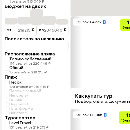
1 отель от 515 046 ₽
Бюджет на двоих
1
Кешбэк
+ 4 552
9 от
от
₽
до
₽
Поиск отеля по названию
Расположение пляжа
Только собственный
114 отелей от 226 449 ₽
Общий
15 отелей от 219 215 ₽
Пляж
Песок
129 отелей от 219 215 ₽
Песок с галькой
Как купить тур
Нет отелей
Галька
Подбор, оплата, документ
Нет отелей
Платформа
Нет отелей
1
Кешбэк
+ 8 056
Туроператор
10 от
Level.Travel
131 отелей от 219 215 ₽