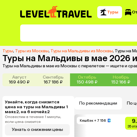
Туры
О
Туры
,
Туры из Москвы
,
Туры на Мальдивы из Москвы
,
Туры на М
Туры на Мальдивы в мае 2026 
Туры на Мальдивы в мае из Москвы с перелетом — ищите и сра
Август
Сентябрь
Октябрь
Ноябрь
169 490 ₽
167 186 ₽
150 498 ₽
152 166 ₽
Узнайте, когда снизится
По рекомендации
По ц
цена на туры на Мальдивы 1
мая±2, на 6 ночей±2
Оповестим в течение 1 минуты,
9
Кешбэк
+ 7 156
если цена снизится
35 от
Узнать о снижении цены