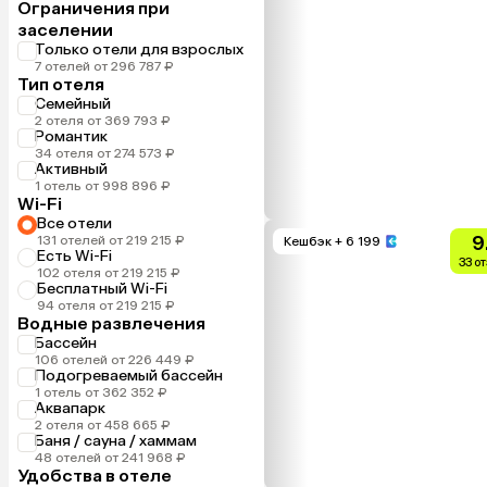
Ограничения при
заселении
Только отели для взрослых
7 отелей от 296 787 ₽
Тип отеля
Семейный
2 отеля от 369 793 ₽
Романтик
34 отеля от 274 573 ₽
Активный
1 отель от 998 896 ₽
Wi-Fi
Все отели
9
131 отелей от 219 215 ₽
Кешбэк
+ 6 199
Есть Wi-Fi
33 о
102 отеля от 219 215 ₽
Бесплатный Wi-Fi
94 отеля от 219 215 ₽
Водные развлечения
Бассейн
106 отелей от 226 449 ₽
Подогреваемый бассейн
1 отель от 362 352 ₽
Аквапарк
2 отеля от 458 665 ₽
Баня / сауна / хаммам
48 отелей от 241 968 ₽
Удобства в отеле