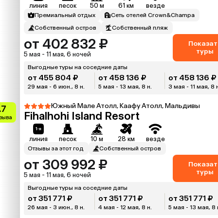
линия
песок
50 м
61 км
везде
Премиальный отдых
Сеть отелей Crown&Champa
Собственный остров
Собственный пляж
от 402 832 ₽
Показат
туры
5 мая - 11 мая, 6 ночей
Выгодные туры на соседние даты
от 455 804 ₽
от 458 136 ₽
от 458 136 ₽
29 мая - 6 июн., 8 н.
5 мая - 13 мая, 8 н.
3 мая - 11 мая, 8 
Южный Мале Атолл, Каафу Атолл, Мальдивы
.7
Fihalhohi Island Resort
тзыва
линия
песок
10 м
28 км
везде
Отзывы за этот год
Собственный остров
от 309 992 ₽
Показат
туры
5 мая - 11 мая, 6 ночей
Выгодные туры на соседние даты
от 351 771 ₽
от 351 771 ₽
от 351 771 ₽
26 мая - 3 июн., 8 н.
4 мая - 12 мая, 8 н.
5 мая - 13 мая, 8 