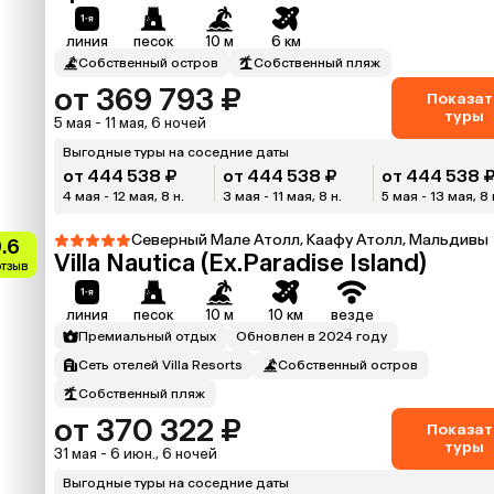
линия
песок
10 м
6 км
Собственный остров
Собственный пляж
от 369 793 ₽
Показат
туры
5 мая - 11 мая, 6 ночей
Выгодные туры на соседние даты
от 444 538 ₽
от 444 538 ₽
от 444 538 
4 мая - 12 мая, 8 н.
3 мая - 11 мая, 8 н.
5 мая - 13 мая, 8 
Северный Мале Атолл, Каафу Атолл, Мальдивы
.6
Villa Nautica (Ex.Paradise Island)
отзыв
линия
песок
10 м
10 км
везде
Премиальный отдых
Обновлен в 2024 году
Сеть отелей Villa Resorts
Собственный остров
Собственный пляж
от 370 322 ₽
Показат
туры
31 мая - 6 июн., 6 ночей
Выгодные туры на соседние даты