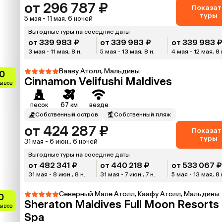
от 296 787 ₽
Показат
туры
5 мая - 11 мая, 6 ночей
Выгодные туры на соседние даты
от 339 983 ₽
от 339 983 ₽
от 339 983 
3 мая - 11 мая, 8 н.
5 мая - 13 мая, 8 н.
4 мая - 12 мая, 8 
Вааву Атолл, Мальдивы
0
Cinnamon Velifushi Maldives
зывов
песок
67 км
везде
Собственный остров
Собственный пляж
от 424 287 ₽
Показат
туры
31 мая - 6 июн., 6 ночей
Выгодные туры на соседние даты
от 482 341 ₽
от 440 218 ₽
от 533 067 
31 мая - 8 июн., 8 н.
31 мая - 7 июн., 7 н.
5 мая - 13 мая, 8 
Северный Мале Атолл, Каафу Атолл, Мальдивы
0
Sheraton Maldives Full Moon Resorts
зывов
Spa