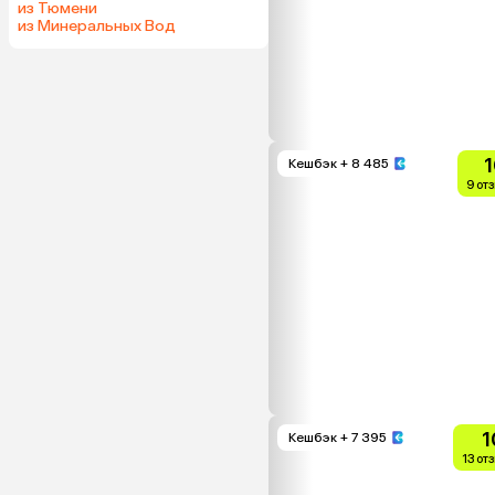
из Тюмени
из Минеральных Вод
1
Кешбэк
+ 8 485
9 от
1
Кешбэк
+ 7 395
13 от