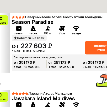
Северный Мале Атолл, Каафу Атолл, Мальдивы
0
Season Paradise
зывов
линия
песок
60 м
7 км
везде
Собственный пляж
от 227 603 ₽
Показат
туры
5 мая - 11 мая, 6 ночей
Выгодные туры на соседние даты
от 251 173 ₽
от 251 173 ₽
от 251 173 ₽
5 мая - 13 мая, 8 н.
4 мая - 12 мая, 8 н.
3 мая - 11 мая, 8 
ы
Лавиани Атолл, Мальдивы
0
Jawakara Island Maldives
зывов