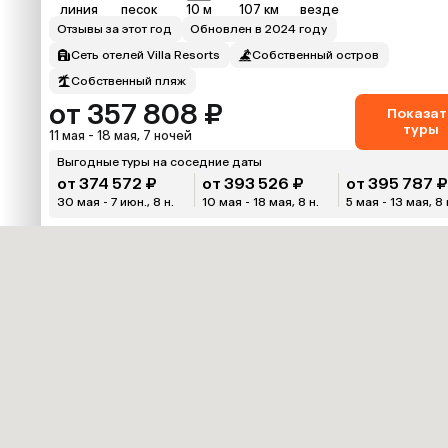
линия
песок
10 м
107 км
везде
Отзывы за этот год
Обновлен в 2024 году
Сеть отелей Villa Resorts
Собственный остров
Собственный пляж
от 357 808 ₽
Показат
туры
11 мая - 18 мая, 7 ночей
Выгодные туры на соседние даты
от 374 572 ₽
от 393 526 ₽
от 395 787 
30 мая - 7 июн., 8 н.
10 мая - 18 мая, 8 н.
5 мая - 13 мая, 8 