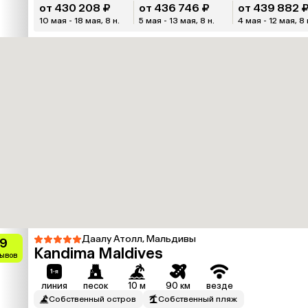
от 430 208 ₽
от 436 746 ₽
от 439 882 
10 мая - 18 мая, 8 н.
5 мая - 13 мая, 8 н.
4 мая - 12 мая, 8 
Даалу Атолл, Мальдивы
.9
Kandima Maldives
зывов
линия
песок
10 м
90 км
везде
Собственный остров
Собственный пляж