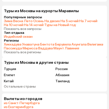
Туры из Москвы на курорты Маравилы
Популярные запросы
Зима
·
Весна
·
Лето
·
Осень
·
На двоих
·
На 5 ночей
·
На 7 ночей
·
На 10 ночей
·
На 14 ночей
·
Туры на Новый год
·
Показать все запросы
Тип отдыха
Индийский океан
Регионы
Хиккадува
·
Унаватуна
·
Бентота
·
Берувела
·
Ахунгала
·
Велигама
·
Пассикуда
·
Мирисса
·
Ваддува
·
Маунт Лавиния
·
Показать все регионы
Туры из Москвы в другие страны
Турция
Россия
Египет
Абхазия
Китай
Таиланд
Остальные страны
Вьетнам
ОАЭ
Мальдивы
Тунис
Вылеты из городов
Грузия
Танзания
из Санкт-Петербурга
Индонезия
Армения
из Екатеринбурга