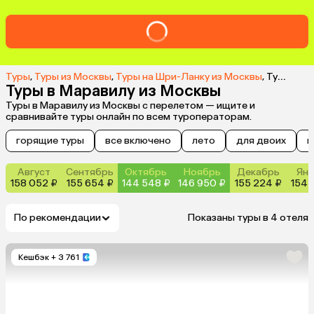
Туры
,
Туры из Москвы
,
Туры на Шри-Ланку из Москвы
,
Туры в Маравилу из Москвы
Туры в Маравилу из Москвы
Туры в Маравилу из Москвы с перелетом — ищите и
сравнивайте туры онлайн по всем туроператорам.
горящие туры
все включено
лето
для двоих
н
Август
Сентябрь
Октябрь
Ноябрь
Декабрь
Янв
158 052 ₽
155 654 ₽
144 548 ₽
146 950 ₽
155 224 ₽
154 
По рекомендации
Показаны туры в 4 отеля
Кешбэк
+ 3 761