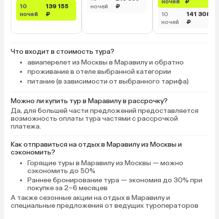
ночей
₽
10
139 155
ночей
₽
ночей
₽
10
141 308
ночей
₽
Что входит в стоимость тура?
авиаперелет из Москвы в Маравилу и обратно
проживание в отеле выбранной категории
питание (в зависимости от выбранного тарифа)
Можно ли купить тур в Маравилу в рассрочку?
Да, для большей части предложений предоставляется
возможность оплаты тура частями с рассрочкой
платежа.
Как отправиться на отдых в Маравилу из Москвы и
сэкономить?
Горящие туры в Маравилу
из Москвы — можно
сэкономить до 50%
Раннее бронирование тура
— экономия до 30% при
покупке за 2–6 месяцев
А также
сезонные акции на отдых в Маравилу
и
специальные предложения от ведущих туроператоров