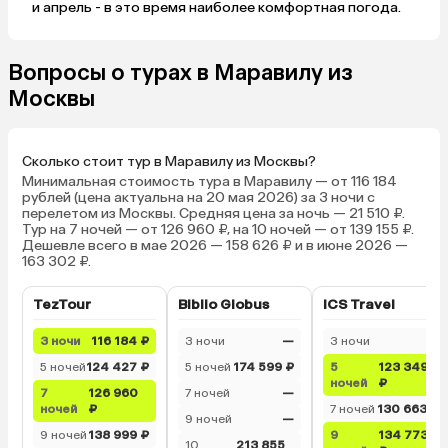
и апрель - в это время наиболее комфортная погода.
Вопросы о турах в Маравилу из
Москвы
Сколько стоит тур в Маравилу из Москвы?
Минимальная стоимость тура в Маравилу — от 116 184
рублей (цена актуальна на 20 мая 2026) за 3 ночи с
перелетом из Москвы. Средняя цена за ночь — 21 510 ₽.
Тур на 7 ночей — от 126 960 ₽, на 10 ночей — от 139 155 ₽.
Дешевле всего в мае 2026 — 158 626 ₽ и в июне 2026 —
163 302 ₽.
TezTour
Biblio Globus
ICS Travel
3 ночи
116 184 ₽
3 ночи
—
3 ночи
—
5 ночей
124 427 ₽
5 ночей
174 599 ₽
5
123 349
ночей
₽
7
126 960
7 ночей
—
ночей
₽
7 ночей
130 663 ₽
9 ночей
—
9 ночей
138 999 ₽
9
134 773
10
213 855