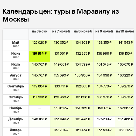
Календарь цен: туры в Маравилу из
Москвы
на 3 ночи
на 7 ночей
на 8 ночей
на 9 ночей
на 10 ночей
Май
122 020 ₽
130 052 ₽
134 363 ₽
138 355 ₽
141 543 ₽
2026
Июнь
116 184 ₽
131 561 ₽
132 825 ₽
138 999 ₽
139 155 ₽
2026
Июль
145 707 ₽
149 661 ₽
154 599 ₽
161 078 ₽
165 078 ₽
2026
Август
145 707 ₽
155 090 ₽
150 986 ₽
154 938 ₽
163 220 ₽
2026
Сентябрь
119 884 ₽
130 711 ₽
132 305 ₽
134 773 ₽
139 276 ₽
2026
Октябрь
117 938 ₽
126 960 ₽
131 856 ₽
136 976 ₽
139 276 ₽
2026
Ноябрь
—
150 812 ₽
151 869 ₽
156 171 ₽
162 587 ₽
2026
Декабрь
245 183 ₽
165 043 ₽
161 445 ₽
275 613 ₽
215 466 ₽
2026
Январь
—
157 294 ₽
161 474 ₽
165 583 ₽
183 112 ₽
2027