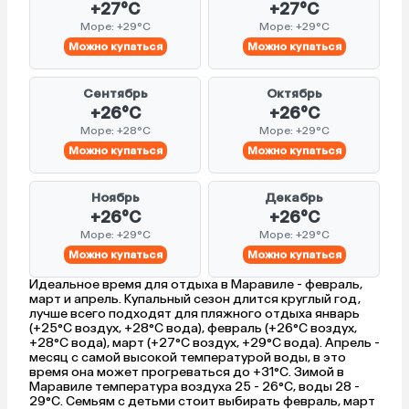
+27°C
+27°C
Море: +29°C
Море: +29°C
Можно купаться
Можно купаться
Сентябрь
Октябрь
+26°C
+26°C
Море: +28°C
Море: +29°C
Можно купаться
Можно купаться
Ноябрь
Декабрь
+26°C
+26°C
Море: +29°C
Море: +29°C
Можно купаться
Можно купаться
Идеальное время для отдыха в Маравиле - февраль,
март и апрель. Купальный сезон длится круглый год,
лучше всего подходят для пляжного отдыха январь
(+25°C воздух, +28°C вода), февраль (+26°C воздух,
+28°C вода), март (+27°C воздух, +29°C вода). Апрель -
месяц с самой высокой температурой воды, в это
время она может прогреваться до +31°C. Зимой в
Маравиле температура воздуха 25 - 26°C, воды 28 -
29°C. Семьям с детьми стоит выбирать февраль, март