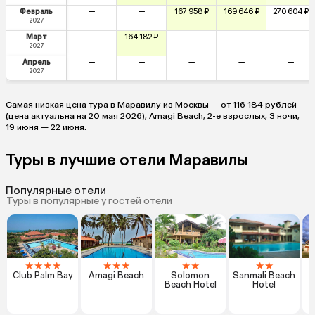
Февраль
—
—
167 958 ₽
169 646 ₽
270 604 ₽
2027
Март
—
164 182 ₽
—
—
—
2027
Апрель
—
—
—
—
—
2027
Самая низкая цена тура в Маравилу из Москвы — от 116 184 рублей
(цена актуальна на 20 мая 2026), Amagi Beach, 2-е взрослых, 3 ночи,
19 июня — 22 июня.
Туры в лучшие отели Маравилы
Популярные отели
Туры в популярные у гостей отели
★
★
★
★
★
★
★
★
★
★
★
Club Palm Bay
Amagi Beach
Solomon
Sanmali Beach
Beach Hotel
Hotel