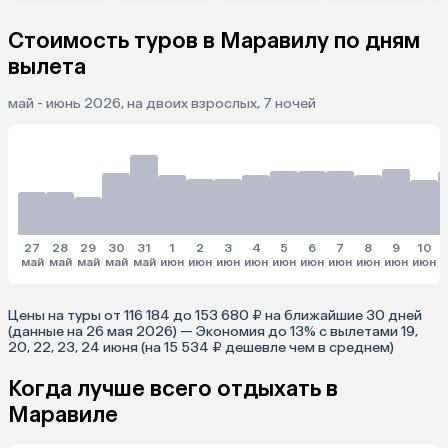
Стоимость туров в Маравилу по дням
вылета
май - июнь 2026, на двоих взрослых, 7 ночей
27
28
29
30
31
1
2
3
4
5
6
7
8
9
10
май
май
май
май
май
июн
июн
июн
июн
июн
июн
июн
июн
июн
июн
и
Цены на туры от 116 184 до 153 680 ₽ на ближайшие 30 дней
(данные на 26 мая 2026) — Экономия до 13% с вылетами 19,
20, 22, 23, 24 июня (на 15 534 ₽ дешевле чем в среднем)
Когда лучше всего отдыхать в
Маравиле