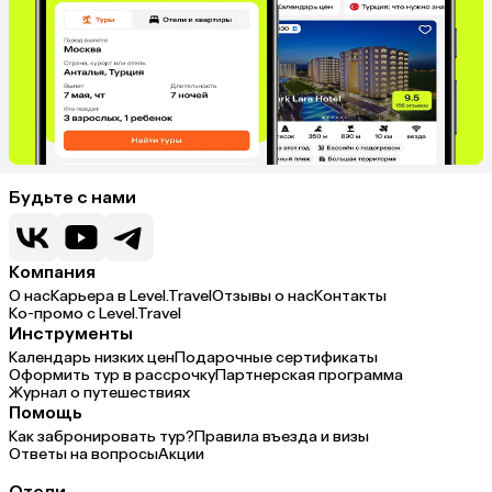
Будьте с нами
Компания
О нас
Карьера в Level.Travel
Отзывы о нас
Контакты
Ко-промо с Level.Travel
Инструменты
Календарь низких цен
Подарочные сертификаты
Оформить тур в рассрочку
Партнерская программа
Журнал о путешествиях
Помощь
Как забронировать тур?
Правила въезда и визы
Ответы на вопросы
Акции
Отели