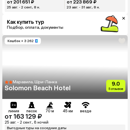
от 201 651 ₽
от 223 869 ₽
25 авг. - 2 сент., 8 н.
23 авг. - 31 авг., 8 н.
Как купить тур
Подбор, оплата, документы
Кешбэк
+ 3 262
Маравила, Шри-Ланка
9.0
Solomon Beach Hotel
5 отзывов
линия
песок
70 м
45 км
везде
от 163 129 ₽
25 авг. - 2 сент., 8 ночей
Выгодные туры на соседние даты