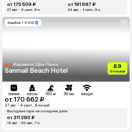
от 175 509 ₽
от 191 687 ₽
27 авг. - 4 сент., 8 н.
24 авг. - 1 сент., 8 н.
Кешбэк
+ 3 413
Маравила, Шри-Ланка
8.9
Sanmali Beach Hotel
6 отзывов
линия
песок
100 м
35 км
везде
от 170 662 ₽
27 авг. - 4 сент., 8 ночей
Выгодные туры на соседние даты
от 211 280 ₽
13 авг. - 20 авг., 7 н.