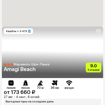
Кешбэк
+ 3 473
Маравила, Шри-Ланка
9.0
Amagi Beach
5 отзывов
линия
песок
70 м
36 км
везде
от 173 660 ₽
27 авг. - 4 сент., 8 ночей
Выгодные туры на соседние даты