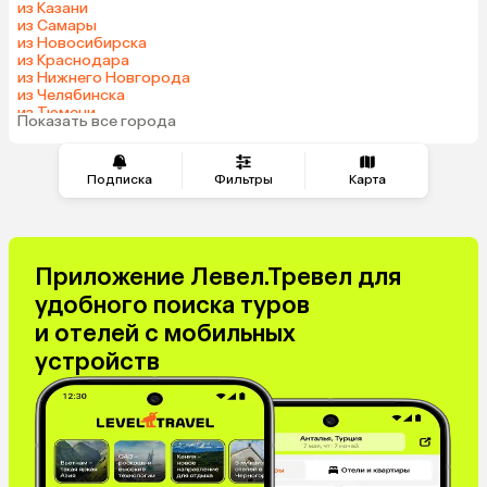
из Казани
Беларусь
Сейшелы
из Самары
Казахстан
Шри-Ланка
из Новосибирска
из Краснодара
Узбекистан
Азербайджан
из Нижнего Новгорода
Маврикий
Черногория
из Челябинска
из Тюмени
Индия
Япония
Показать все города
из Минеральных Вод
Сербия
Кипр
Марокко
Катар
Подписка
Фильтры
Карта
Малайзия
Южная Корея
Киргизия
Оман
Иордания
Филиппины
Приложение Левел.Тревел для
Израиль
Гонконг
удобного поиска туров
Венесуэла
Саудовская Аравия
и отелей с мобильных
Бахрейн
Куба
устройств
Греция
Таджикистан
Италия
Испания
Венгрия
Болгария