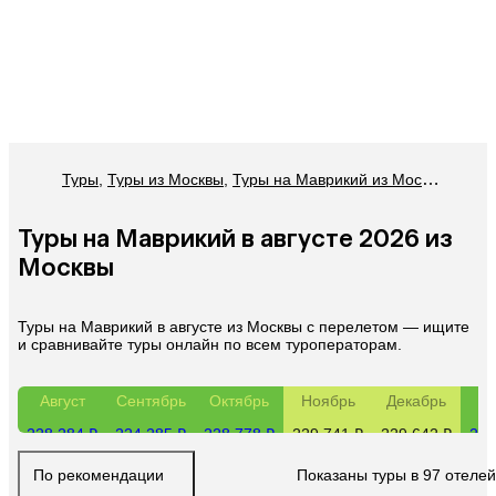
Туры
,
Туры из Москвы
,
Туры на Маврикий из Москвы
,
Туры 
Туры на Маврикий в августе 2026 из
Москвы
Туры на Маврикий в августе из Москвы с перелетом — ищите
и сравнивайте туры онлайн по всем туроператорам.
Август
Сентябрь
Октябрь
Ноябрь
Декабрь
Ян
228 284 ₽
224 285 ₽
228 778 ₽
229 741 ₽
229 642 ₽
222
По рекомендации
Показаны туры в 97 отелей