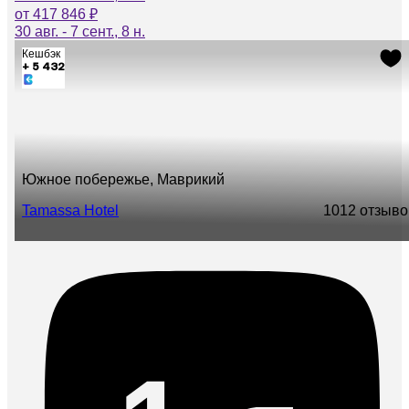
от 417 846 ₽
30 авг. - 7 сент., 8 н.
Кешбэк
+ 5 432
Южное побережье, Маврикий
Tamassa Hotel
10
12 отзыво