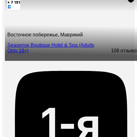
+ 7 151
Восточное побережье, Маврикий
Seasense Boutique Hotel & Spa (Adults
Only 18+)
10
6 отзыво