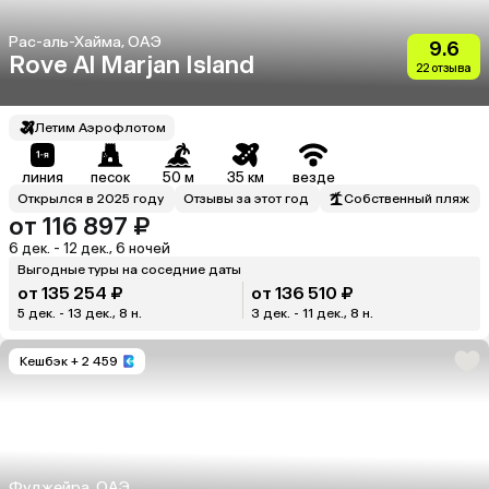
Рас-аль-Хайма, ОАЭ
9.6
Rove Al Marjan Island
22 отзыва
Летим Аэрофлотом
линия
песок
50 м
35 км
везде
Открылся в 2025 году
Отзывы за этот год
Собственный пляж
от 116 897 ₽
6 дек. - 12 дек., 6 ночей
Выгодные туры на соседние даты
от 135 254 ₽
от 136 510 ₽
5 дек. - 13 дек., 8 н.
3 дек. - 11 дек., 8 н.
Кешбэк
+ 2 459
Фуджейра, ОАЭ