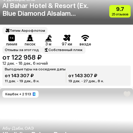
Al Bahar Hotel & Resort (Ex.
9.7
Blue Diamond Alsalam
25 отзывов
Resort)
Летим Аэрофлотом
линия
песок
3 м
97 км
везде
Отзывы за этот год
Собственный пляж
от 122 958 ₽
12 дек. - 18 дек., 6 ночей
Выгодные туры на соседние даты
от 143 307 ₽
от 143 307 ₽
11 дек. - 19 дек., 8 н.
19 дек. - 27 дек., 8 н.
Кешбэк
+ 2 513
Абу-Даби, ОАЭ