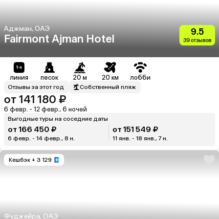
Аджман, ОАЭ
9.5
Fairmont Ajman Hotel
39 отзывов
линия
песок
20 м
20 км
лобби
Отзывы за этот год
Собственный пляж
от 141 180 ₽
6 февр. - 12 февр., 6 ночей
Выгодные туры на соседние даты
от 166 450 ₽
от 151 549 ₽
6 февр. - 14 февр., 8 н.
11 янв. - 18 янв., 7 н.
Кешбэк
+ 3 129
Фуджейра, ОАЭ