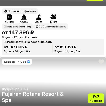
Летим Аэрофлотом
линия
песок
30 м
17 км
Отзывы за этот год
Собственный пляж
от 147 896 ₽
6 дек. - 12 дек., 6 ночей
Выгодные туры на соседние даты
от 147 896 ₽
от 150 321 ₽
8 дек. - 14 дек., 6 н.
5 дек. - 11 дек., 6 н.
Кешбэк
+ 4 086
Фуджейра, ОАЭ
Fujairah Rotana Resort &
9.7
Spa
42 отзыва