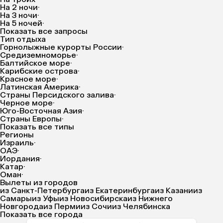
На 2 ночи
·
На 3 ночи
·
На 5 ночей
·
Показать все запросы
Тип отдыха
Горнолыжные курорты России
·
Средиземноморье
·
Балтийское море
·
Карибские острова
·
Красное море
·
Латинская Америка
·
Страны Персидского залива
·
Черное море
·
Юго-Восточная Азия
·
Страны Европы
·
Показать все типы
Регионы
Израиль
·
ОАЭ
·
Иордания
·
Катар
·
Оман
·
Вылеты из городов
из Санкт-Петербурга
из Екатеринбурга
из Казани
из
Самары
из Уфы
из Новосибирска
из Нижнего
Новгорода
из Перми
из Сочи
из Челябинска
Показать все города