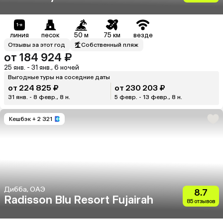
линия
песок
50 м
75 км
везде
Отзывы за этот год
Собственный пляж
от 184 924 ₽
25 янв. - 31 янв., 6 ночей
Выгодные туры на соседние даты
от 224 825 ₽
от 230 203 ₽
31 янв. - 8 февр., 8 н.
5 февр. - 13 февр., 8 н.
Кешбэк
+ 2 321
Дибба, ОАЭ
8.7
Radisson Blu Resort Fujairah
85 отзывов