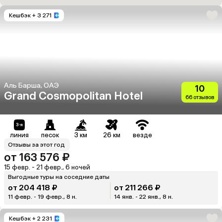
Кешбэк
+ 3 271
Аль Барша, ОАЭ
10
Grand Cosmopolitan Hotel
66 отзывов
линия
песок
3 км
26 км
везде
Отзывы за этот год
от 163 576 ₽
15 февр. - 21 февр., 6 ночей
Выгодные туры на соседние даты
от 204 418 ₽
от 211 266 ₽
11 февр. - 19 февр., 8 н.
14 янв. - 22 янв., 8 н.
Кешбэк
+ 2 231