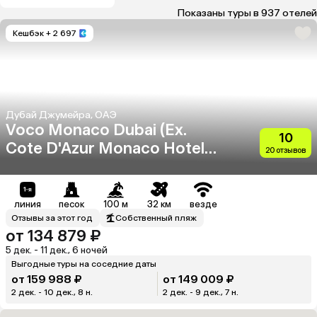
Показаны туры в 937 отелей
Кешбэк
+ 2 697
Дубай Джумейра, ОАЭ
Voco Monaco Dubai (Ex.
10
Cote D'Azur Monaco Hotel)
20 отзывов
(Adults Only 18+)
линия
песок
100 м
32 км
везде
Отзывы за этот год
Собственный пляж
от 134 879 ₽
5 дек. - 11 дек., 6 ночей
Выгодные туры на соседние даты
от 159 988 ₽
от 149 009 ₽
2 дек. - 10 дек., 8 н.
2 дек. - 9 дек., 7 н.