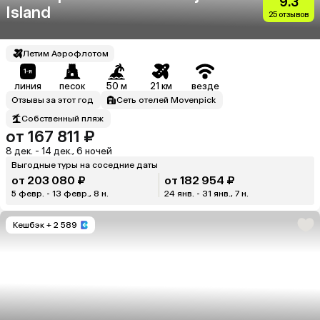
9.3
Island
25 отзывов
Летим Аэрофлотом
линия
песок
50 м
21 км
везде
Отзывы за этот год
Сеть отелей Movenpick
Собственный пляж
от 167 811 ₽
8 дек. - 14 дек., 6 ночей
Выгодные туры на соседние даты
от 203 080 ₽
от 182 954 ₽
5 февр. - 13 февр., 8 н.
24 янв. - 31 янв., 7 н.
Кешбэк
+ 2 589