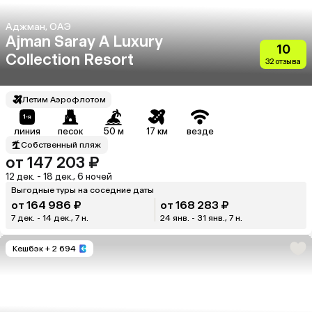
Аджман, ОАЭ
Ajman Saray A Luxury
10
Collection Resort
32 отзыва
Летим Аэрофлотом
линия
песок
50 м
17 км
везде
Собственный пляж
от 147 203 ₽
12 дек. - 18 дек., 6 ночей
Выгодные туры на соседние даты
от 164 986 ₽
от 168 283 ₽
7 дек. - 14 дек., 7 н.
24 янв. - 31 янв., 7 н.
Кешбэк
+ 2 694