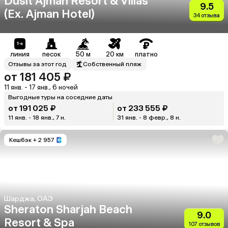
Dusit Ajman Resort & Villas
9.5
(Ex. Ajman Hotel)
34 отзыва
линия
песок
50 м
20 км
платно
Отзывы за этот год
Собственный пляж
от 181 405 ₽
11 янв. - 17 янв., 6 ночей
Выгодные туры на соседние даты
от 191 025 ₽
от 233 555 ₽
11 янв. - 18 янв., 7 н.
31 янв. - 8 февр., 8 н.
Кешбэк
+ 2 957
Шарджа, ОАЭ
Sheraton Sharjah Beach
9.0
Resort & Spa
107 отзывов