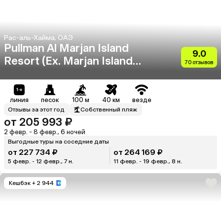
Рас-аль-Хайма, ОАЭ
Pullman Al Marjan Island
9.0
Resort (Ex. Marjan Island
70 отзывов
Resort & Spa)
линия
песок
100 м
40 км
везде
Отзывы за этот год
Собственный пляж
от 205 993 ₽
2 февр. - 8 февр., 6 ночей
Выгодные туры на соседние даты
от 227 734 ₽
от 264 169 ₽
5 февр. - 12 февр., 7 н.
11 февр. - 19 февр., 8 н.
Кешбэк
+ 2 944