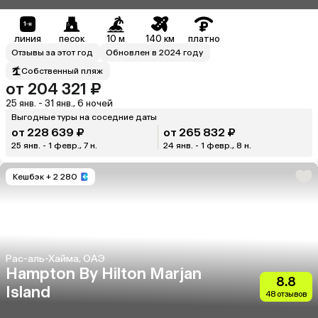
линия
песок
10 м
140 км
платно
Отзывы за этот год
Обновлен в 2024 году
Собственный пляж
от 204 321 ₽
25 янв. - 31 янв., 6 ночей
Выгодные туры на соседние даты
от 228 639 ₽
от 265 832 ₽
25 янв. - 1 февр., 7 н.
24 янв. - 1 февр., 8 н.
Кешбэк
+ 2 280
Рас-аль-Хайма, ОАЭ
Hampton By Hilton Marjan
8.8
Island
48 отзывов