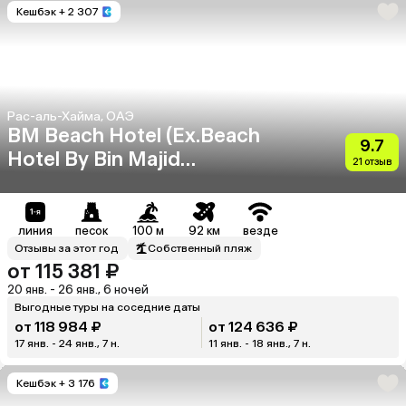
Кешбэк
+ 2 307
Рас-аль-Хайма, ОАЭ
BM Beach Hotel (Ex.Beach
9.7
Hotel By Bin Majid
21 отзыв
Hotels&Resorts)
линия
песок
100 м
92 км
везде
Отзывы за этот год
Собственный пляж
от 115 381 ₽
20 янв. - 26 янв., 6 ночей
Выгодные туры на соседние даты
от 118 984 ₽
от 124 636 ₽
17 янв. - 24 янв., 7 н.
11 янв. - 18 янв., 7 н.
Кешбэк
+ 3 176