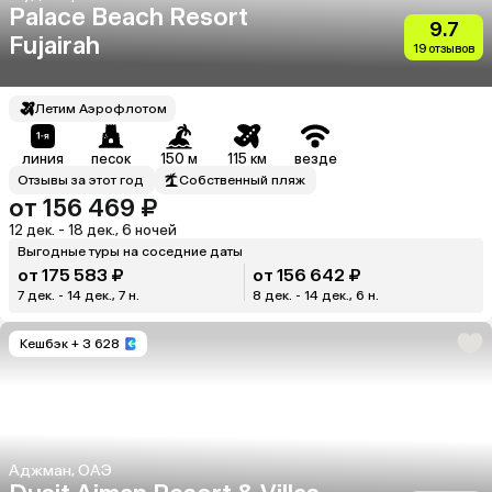
Palace Beach Resort
9.7
Fujairah
19 отзывов
Летим Аэрофлотом
линия
песок
150 м
115 км
везде
Отзывы за этот год
Собственный пляж
от 156 469 ₽
12 дек. - 18 дек., 6 ночей
Выгодные туры на соседние даты
от 175 583 ₽
от 156 642 ₽
7 дек. - 14 дек., 7 н.
8 дек. - 14 дек., 6 н.
Кешбэк
+ 3 628
Аджман, ОАЭ