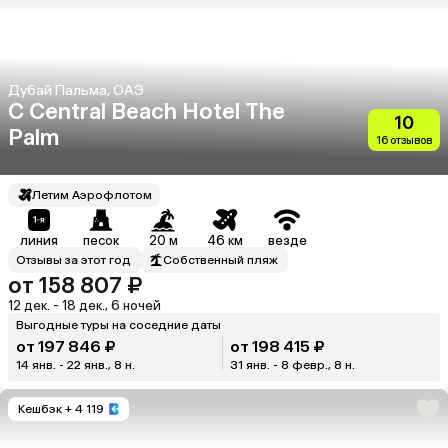
Дубай Пальма, ОАЭ
C Central Beach Hotel The
10
Palm
16 отзывов
Летим Аэрофлотом
линия
песок
20 м
46 км
везде
Отзывы за этот год
Собственный пляж
от 158 807 ₽
12 дек. - 18 дек., 6 ночей
Выгодные туры на соседние даты
от 197 846 ₽
от 198 415 ₽
14 янв. - 22 янв., 8 н.
31 янв. - 8 февр., 8 н.
Кешбэк
+ 4 119