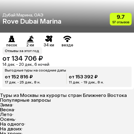
Дубай Марина, ОАЭ
9.7
Rove Dubai Marina
97 отзывов
песок
2 км
34 км
везде
Отзывы за этот год
от 134 706 ₽
14 дек. - 20 дек., 6 ночей
Выгодные туры на соседние даты
от 152 816 ₽
от 153 392 ₽
17 дек. - 25 дек., 8 н.
11 дек. - 19 дек., 8 н.
Туры из Москвы на курорты стран Ближнего Востока
Популярные запросы
Зима
·
Весна
·
Лето
·
Осень
·
На одного
·
На двоих
·
На троих
·