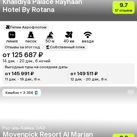
Khalidiya Palace Rayhaan
9.7
Hotel By Rotana
57 отзывов
Летим Аэрофлотом
линия
песок
50 м
40 км
везде
Отзывы за этот год
Собственный пляж
от 125 687 ₽
14 дек. - 20 дек., 6 ночей
Выгодные туры на соседние даты
от 145 991 ₽
от 149 511 ₽
11 дек. - 19 дек., 8 н.
12 дек. - 20 дек., 8 н.
Кешбэк
+ 3 356
Рас-аль-Хайма, ОАЭ
Movenpick Resort Al Marjan