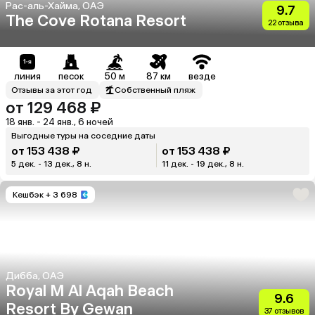
Рас-аль-Хайма, ОАЭ
9.7
The Cove Rotana Resort
22 отзыва
линия
песок
50 м
87 км
везде
Отзывы за этот год
Собственный пляж
от 129 468 ₽
18 янв. - 24 янв., 6 ночей
Выгодные туры на соседние даты
от 153 438 ₽
от 153 438 ₽
5 дек. - 13 дек., 8 н.
11 дек. - 19 дек., 8 н.
Кешбэк
+ 3 698
Дибба, ОАЭ
Royal M Al Aqah Beach
9.6
Resort By Gewan
37 отзывов