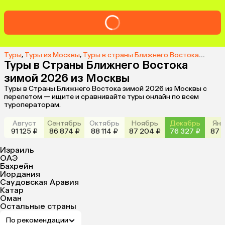
Туры
,
Туры из Москвы
,
Туры в страны Ближнего Востока из Москвы
Туры в Страны Ближнего Востока
зимой 2026 из Москвы
Туры в Страны Ближнего Востока зимой 2026 из Москвы с
перелетом — ищите и сравнивайте туры онлайн по всем
туроператорам.
Август
Сентябрь
Октябрь
Ноябрь
Декабрь
Янв
91 125 ₽
86 874 ₽
88 114 ₽
87 204 ₽
76 327 ₽
87 4
Израиль
ОАЭ
Бахрейн
Иордания
Саудовская Аравия
Катар
Оман
Остальные страны
По рекомендации