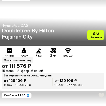
Фуджейра, ОАЭ
Doubletree By Hilton
9.6
Fujairah City
12 отзывов
линия
песок
7 км
2 км
везде
Отзывы за этот год
от 111 576 ₽
15 февр. - 21 февр., 6 ночей
Выгодные туры на соседние даты
от 129 106 ₽
от 129 106 ₽
11 дек. - 19 дек., 8 н.
19 дек. - 27 дек., 8 н.
Кешбэк
+ 1 940