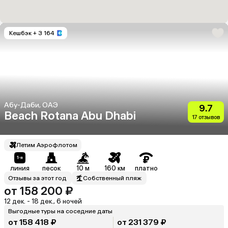
Кешбэк
+ 3 164
Абу-Даби, ОАЭ
9.7
Beach Rotana Abu Dhabi
17 отзывов
Летим Аэрофлотом
линия
песок
10 м
160 км
платно
Отзывы за этот год
Собственный пляж
от 158 200 ₽
12 дек. - 18 дек., 6 ночей
Выгодные туры на соседние даты
от 158 418 ₽
от 231 379 ₽