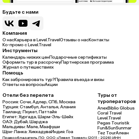
Будьте с нами
Компания
О нас
Карьера в Level.Travel
Отзывы о нас
Контакты
Ко-промо с Level.Travel
Инструменты
Календарь низких цен
Подарочные сертификаты
Оформить тур в рассрочку
Партнерская программа
Журнал о путешествиях
Помощь
Как забронировать тур?
Правила въезда и визы
Ответы на вопросы
Акции
Отели без перелета
Туры от
туроператоров
Россия:
Сочи,
Адлер,
СПб,
Москва
Турция:
Стамбул,
Анталья,
Алания
Anex
Biblio Globus
Таиланд:
Пхукет,
Паттайя
Coral Travel
Египет:
Хургада,
Шарм-Эль-Шейх
Level.Travel
ОАЭ:
Дубай,
Шарджа
Pegas Touristik
Мальдивы:
Мале,
Маафуши
Fun&Sun
Sunmar
Шри-Ланка:
Хиккадува
Индия:
Гоа
Tez Tour
Алеан
Правообладатель ПО: ООО «Левел Тревел» (2011 - 2026) ИНН