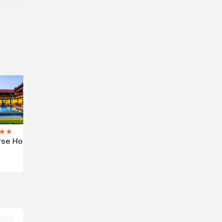
★
★
se Hotel