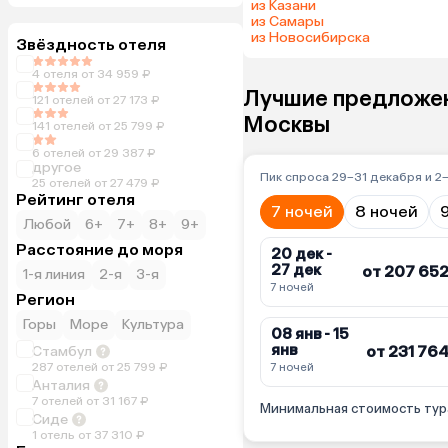
из Казани
из Самары
из Новосибирска
Звёздность отеля
4 отеля от 34 959 ₽
Лучшие предложен
121 отелей от 27 173 ₽
Москвы
141 отелей от 25 799 ₽
6 отелей от 29 387 ₽
другое
Пик спроса 29–31 декабря и 2
25 отелей от 27 479 ₽
Рейтинг отеля
7 ночей
8 ночей
Любой
6+
7+
8+
9+
Расстояние до моря
20 дек -
27 дек
от 207 652
1-я линия
2-я
3-я
7 ночей
Регион
Горы
Море
Культура
08 янв - 15
янв
от 231 764
Стамбул
287 отелей от 25 799 ₽
7 ночей
Анталия
7 отелей от 31 167 ₽
Минимальная стоимость тура н
Сиде
1 отель от 37 310 ₽