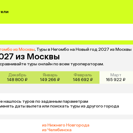
тели
егомбо из Москвы
,
Туры в Негомбо на Новый год 2027 из Москвы
2027 из Москвы
 сравнивайте туры онлайн по всем туроператорам.
Декабрь
Январь
Февраль
Март
148 800 ₽
149 266 ₽
146 692 ₽
165 922 ₽
е нашлось туров по заданным параметрам 

менять даты вылета или поискать туры из другого города
из Нижнего Новгорода
из Челябинска