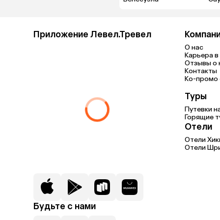
Приложение Левел.Тревел
Компан
О нас
Карьера в 
Отзывы о 
Контакты
Ко-промо с
Туры
Путевки н
Горящие т
Отели
Отели Хик
Отели Шри
Будьте с нами