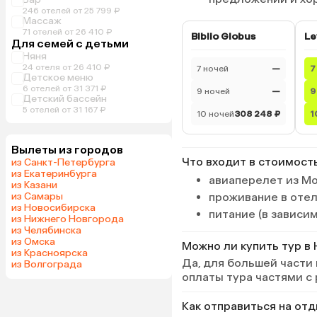
246 отелей от 25 799 ₽
Массаж
71 отелей от 26 410 ₽
Biblio Globus
Le
Для семей с детьми
Няня
24 отеля от 26 410 ₽
7 ночей
—
7
Детское меню
6 отелей от 31 371 ₽
9 ночей
—
9
Детский бассейн
5 отелей от 31 167 ₽
10 ночей
308 248 ₽
1
Вылеты из городов
Что входит в стоимост
из Санкт-Петербурга
из Екатеринбурга
авиаперелет из Мо
из Казани
из Самары
проживание в оте
из Новосибирска
питание (в зависи
из Нижнего Новгорода
из Челябинска
из Омска
Можно ли купить тур в 
из Красноярска
Да, для большей части
из Волгограда
оплаты тура частями с
Как отправиться на от