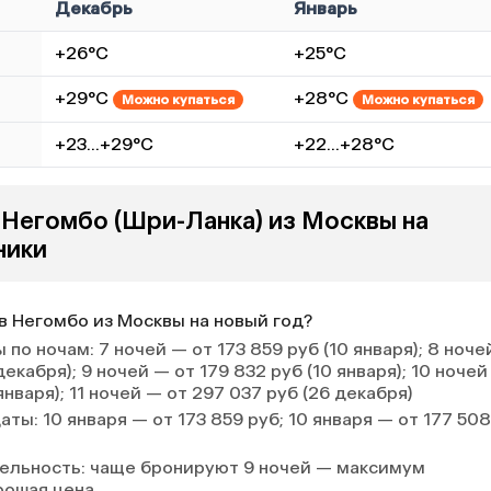
Декабрь
Январь
+26°C
+25°C
+29°C
+28°C
Можно купаться
Можно купаться
+23…+29°C
+22…+28°C
 Негомбо (Шри-Ланка) из Москвы на
ники
в Негомбо из Москвы на новый год?
 по ночам
: 7 ночей — от 173 859 руб (10 января); 8 ноч
декабря); 9 ночей — от 179 832 руб (10 января); 10 ноче
января); 11 ночей — от 297 037 руб (26 декабря)
даты
: 10 января — от 173 859 руб; 10 января — от 177 50
ельность
: чаще бронируют 9 ночей — максимум
рошая цена