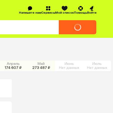
Напишите нам
Сервисы
Мой список
Помощь
Войти
Апрель
Май
Июнь
Июль
174 607 ₽
273 487 ₽
Нет данных
Нет данных