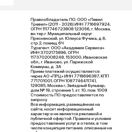
Правообладатель ПО: ООО «Левел
Тревел» (2011 - 2026) ИНН 7716697924,
ОГРН 1117746723808 123056, г. Москва,
вн.тер.г. Муниципальный округ
Пресненский, ул. Юлиуса Фучика, д.6,
стр.2, помещ.6Ч
Турагент: ООО «Академия Сервиса»
ИНН 3702175896, ОГРН
1173702008248, 153000, Ивановская
обл., г. Иваново, ул. Парижской
Коммуны, д. ЗА
Прием платежей осуществляется
через АО «ПРЦ» ИНН 7718696387, КПП
771701001, ОГРН 1087746411741,
129085, Москва г, Звёздный бульвар,
дом № 19, строение 1, эт. 10, пом. 1009
Стоимость ПО предоставляется по
запросу
Вся информация, размещённая на
сайте, носит информационный
характер и не является рекламой и
публичной офертой. Правила и условия
предоставления услуг в отелях, в том
числе концепция питания, описанные на