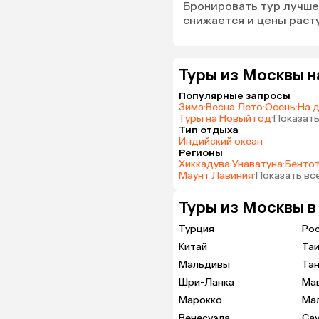
Бронировать тур лучше 
снижается и цены расту
Туры из Москвы н
Популярные запросы
Зима
·
Весна
·
Лето
·
Осень
·
На 
Туры на Новый год
·
Показать
Тип отдыха
Индийский океан
Регионы
Хиккадува
·
Унаватуна
·
Бенто
Маунт Лавиния
·
Показать вс
Туры из Москвы в
Турция
Ро
Китай
Та
Мальдивы
Тан
Шри-Ланка
Ма
Марокко
Ма
Венесуэла
Са