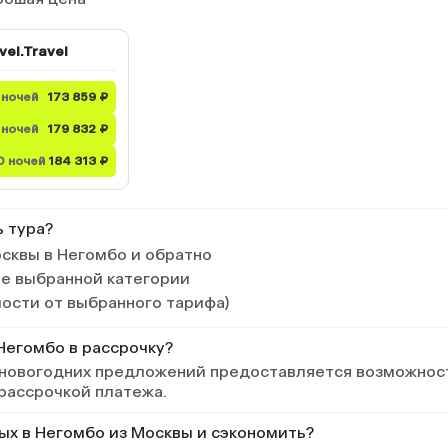
vel.Travel
 ночей
173 859 ₽
 ночей
179 832 ₽
0 ночей
184 313 ₽
ь тура?
сквы в Негомбо и обратно
ле выбранной категории
мости от выбранного тарифа)
Негомбо в рассрочку?
 новогодних предложений предоставляется возможнос
 рассрочкой платежа.
дых в Негомбо из Москвы и сэкономить?