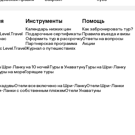
ия
Инструменты
Помощь
Календарь низких цен
Как забронировать тур?
Level.Travel
Подарочные сертификаты
Правила въезда и визы
нас
Оформить тур в рассрочку
Ответы на вопросы
Партнерская программа
Акции
 Level.Travel
Журнал о путешествиях
а Шри-Ланку на 10 ночей
Туры в Унаватуну
Туры на Шри-Ланку
уры на море
Горящие туры
кадувы
Отели все включено на Шри-Ланку
Отели Шри-Ланки
-Ланки с собственным пляжем
Отели Унаватуны