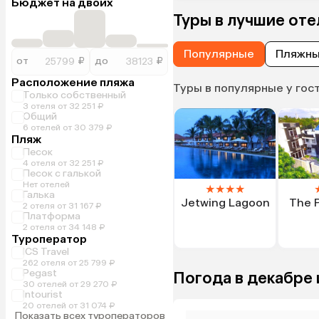
Бюджет на двоих
Туры в лучшие от
Популярные
Пляжн
от
₽
до
₽
Расположение пляжа
Туры в популярные у гос
Только собственный
3 отеля от 32 251 ₽
Общий
6 отелей от 30 379 ₽
Пляж
Песок
4 отеля от 32 251 ₽
Песок с галькой
Нет отелей
★
★
★
★
Галька
Jetwing Lagoon
The 
2 отеля от 31 167 ₽
Платформа
2 отеля от 34 148 ₽
Туроператор
ICS Travel
262 отеля от 25 799 ₽
Pegast
Погода в декабре 
30 отелей от 29 270 ₽
Intourist
20 отелей от 31 074 ₽
Показать всех туроператоров