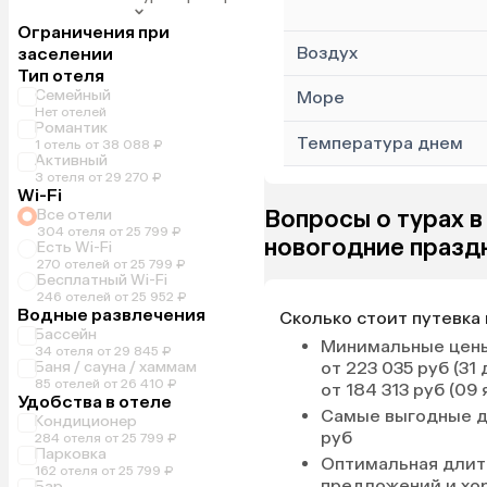
Ограничения при
Воздух
заселении
Тип отеля
Семейный
Море
Нет отелей
Романтик
Температура днем
1 отель от 38 088 ₽
Активный
3 отеля от 29 270 ₽
Wi-Fi
Вопросы о турах в
Все отели
304 отеля от 25 799 ₽
новогодние празд
Есть Wi-Fi
270 отелей от 25 799 ₽
Бесплатный Wi-Fi
246 отелей от 25 952 ₽
Водные развлечения
Сколько стоит путевка 
Бассейн
Минимальные цены
34 отеля от 29 845 ₽
Баня / сауна / хаммам
от 223 035 руб (31 
85 отелей от 26 410 ₽
от 184 313 руб (09 
Удобства в отеле
Самые выгодные 
Кондиционер
руб
284 отеля от 25 799 ₽
Парковка
Оптимальная длит
162 отеля от 25 799 ₽
предложений и хо
Бар