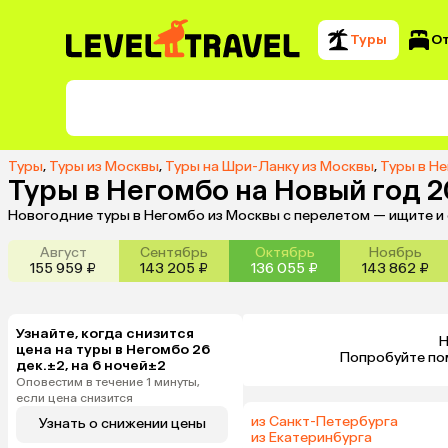
Туры
О
Туры
,
Туры из Москвы
,
Туры на Шри-Ланку из Москвы
,
Туры в Н
Туры в Негомбо на Новый год 
Новогодние туры в Негомбо из Москвы с перелетом — ищите и
Август
Сентябрь
Октябрь
Ноябрь
155 959 ₽
143 205 ₽
136 055 ₽
143 862 ₽
Узнайте, когда снизится
Н
цена на туры в Негомбо 26
 Попробуйте по
дек.±2, на 6 ночей±2
Оповестим в течение 1 минуты,
если цена снизится
из Санкт-Петербурга
Узнать о снижении цены
из Екатеринбурга