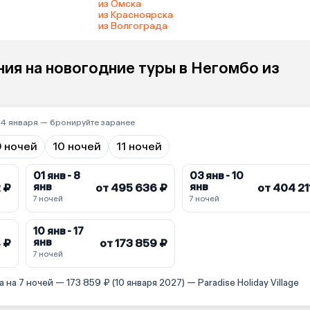
из Омска
из Красноярска
из Волгограда
ия на новогодние туры в Негомбо из
–4 января — бронируйте заранее
9 ночей
10 ночей
11 ночей
01 янв - 8
03 янв - 10
янв
янв
 ₽
от 495 636 ₽
от 404 21
7 ночей
7 ночей
10 янв - 17
янв
 ₽
от 173 859 ₽
7 ночей
а 7 ночей — 173 859 ₽ (10 января 2027) — Paradise Holiday Village