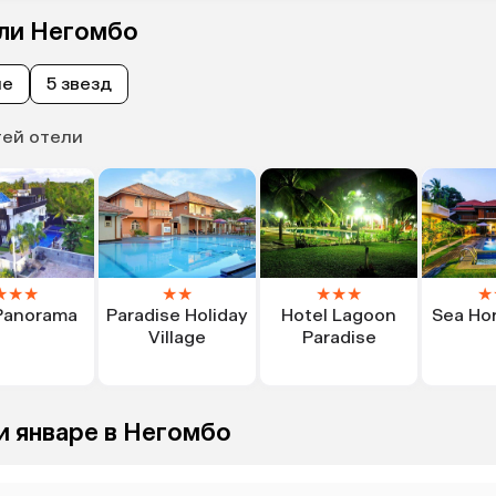
ели Негомбо
ые
5 звезд
тей отели
★
★
★
★
★
★
★
★
★
Panorama
Paradise Holiday
Hotel Lagoon
Sea Hor
Village
Paradise
и январе в Негомбо