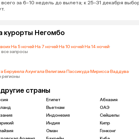
всего за 6–10 недель до вылета; к 25–31 декабря выбо
т.
а курорты Негомбо
двоих
·
На 5 ночей
·
На 7 ночей
·
На 10 ночей
·
На 14 ночей
·
 все запросы
та
·
Берувела
·
Ахунгала
·
Велигама
·
Пассикуда
·
Мирисса
·
Ваддува
·
е регионы
 другие страны
ссия
Египет
Абхазия
иланд
Вьетнам
ОАЭ
зания
Индонезия
Сейшелы
врикий
Индия
Кипр
лайзия
Оман
Гонконг
удовская Аравия
Бахрейн
Куба