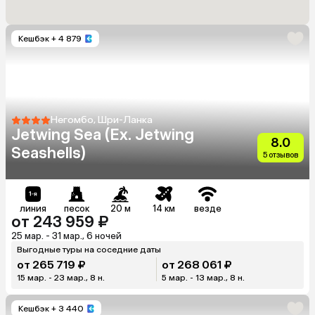
Кешбэк
+ 4 879
Негомбо, Шри-Ланка
Jetwing Sea (Ex. Jetwing
8.0
Seashells)
5 отзывов
линия
песок
20 м
14 км
везде
от 243 959 ₽
25 мар. - 31 мар., 6 ночей
Выгодные туры на соседние даты
от 265 719 ₽
от 268 061 ₽
15 мар. - 23 мар., 8 н.
5 мар. - 13 мар., 8 н.
Кешбэк
+ 3 440