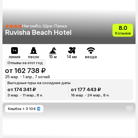
Негомбо, Шри-Ланка
8.0
Ruvisha Beach Hotel
8 отзывов
линия
песок
15 м
14 км
везде
Отзывы за этот год
от 162 738 ₽
25 мар. - 1 апр., 7 ночей
Выгодные туры на соседние даты
от 174 341 ₽
от 177 443 ₽
3 мар. - 11 мар., 8 н.
16 мар. - 24 мар., 8 н.
Кешбэк
+ 3 104