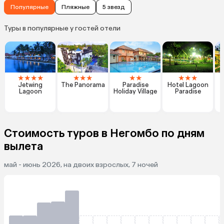
Популярные
Пляжные
5 звезд
Туры в популярные у гостей отели
★
★
★
★
★
★
★
★
★
★
★
★
Jetwing
The Panorama
Paradise
Hotel Lagoon
Lagoon
Holiday Village
Paradise
Стоимость туров в Негомбо по дням
вылета
май - июнь 2026, на двоих взрослых, 7 ночей