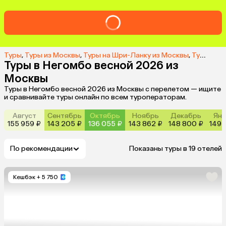
Туры
,
Туры из Москвы
,
Туры на Шри-Ланку из Москвы
,
Туры в Негомбо из Москвы
Туры в Негомбо весной 2026 из
Москвы
Туры в Негомбо весной 2026 из Москвы с перелетом — ищите
и сравнивайте туры онлайн по всем туроператорам.
Август
Сентябрь
Октябрь
Ноябрь
Декабрь
Янв
155 959 ₽
143 205 ₽
136 055 ₽
143 862 ₽
148 800 ₽
149 
По рекомендации
Показаны туры в 19 отелей
Кешбэк
+ 5 750