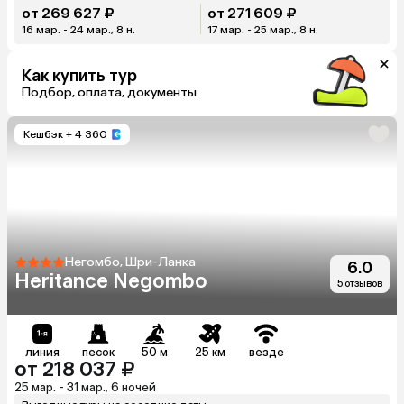
от 269 627 ₽
от 271 609 ₽
16 мар. - 24 мар., 8 н.
17 мар. - 25 мар., 8 н.
Как купить тур
Подбор, оплата, документы
Кешбэк
+ 4 360
Негомбо, Шри-Ланка
6.0
Heritance Negombo
5 отзывов
линия
песок
50 м
25 км
везде
от 218 037 ₽
25 мар. - 31 мар., 6 ночей