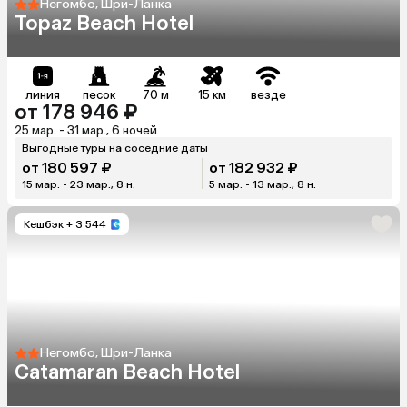
Негомбо, Шри-Ланка
Topaz Beach Hotel
линия
песок
70 м
15 км
везде
от 178 946 ₽
25 мар. - 31 мар., 6 ночей
Выгодные туры на соседние даты
от 180 597 ₽
от 182 932 ₽
15 мар. - 23 мар., 8 н.
5 мар. - 13 мар., 8 н.
Кешбэк
+ 3 544
Негомбо, Шри-Ланка
Catamaran Beach Hotel