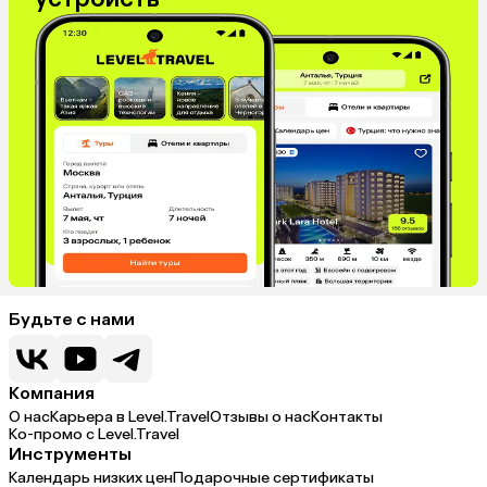
Испания
Венгрия
Болгария
Будьте с нами
Компания
О нас
Карьера в Level.Travel
Отзывы о нас
Контакты
Ко-промо с Level.Travel
Инструменты
Календарь низких цен
Подарочные сертификаты