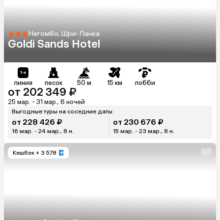
Негомбо, Шри-Ланка
Goldi Sands Hotel
линия
песок
50 м
15 км
лобби
от 202 349 ₽
25 мар. - 31 мар., 6 ночей
Выгодные туры на соседние даты
от 228 426 ₽
от 230 676 ₽
16 мар. - 24 мар., 8 н.
15 мар. - 23 мар., 8 н.
Кешбэк
+ 3 578