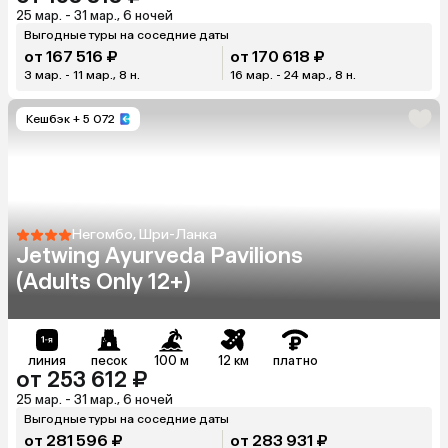
25 мар. - 31 мар., 6 ночей
Выгодные туры на соседние даты
от 167 516 ₽
от 170 618 ₽
3 мар. - 11 мар., 8 н.
16 мар. - 24 мар., 8 н.
Кешбэк
+ 5 072
Негомбо, Шри-Ланка
Jetwing Ayurveda Pavilions
(Adults Only 12+)
линия
песок
100 м
12 км
платно
от 253 612 ₽
25 мар. - 31 мар., 6 ночей
Выгодные туры на соседние даты
от 281 596 ₽
от 283 931 ₽