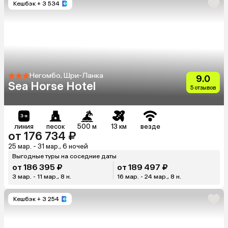
Кешбэк
+ 3 534
Негомбо, Шри-Ланка
9.0
Sea Horse Hotel
5 отзывов
линия
песок
500 м
13 км
везде
от 176 734 ₽
25 мар. - 31 мар., 6 ночей
Выгодные туры на соседние даты
от 186 395 ₽
от 189 497 ₽
3 мар. - 11 мар., 8 н.
16 мар. - 24 мар., 8 н.
Кешбэк
+ 3 254