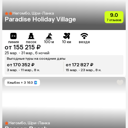
Негомбо, Шри-Ланка
9.0
Paradise Holiday Village
7 отзывов
линия
песок
100 м
10 км
везде
от 155 215 ₽
25 мар. - 31 мар., 6 ночей
Выгодные туры на соседние даты
от 170 352 ₽
от 172 827 ₽
3 мар. - 11 мар., 8 н.
15 мар. - 23 мар., 8 н.
Кешбэк
+ 3 163
Негомбо, Шри-Ланка