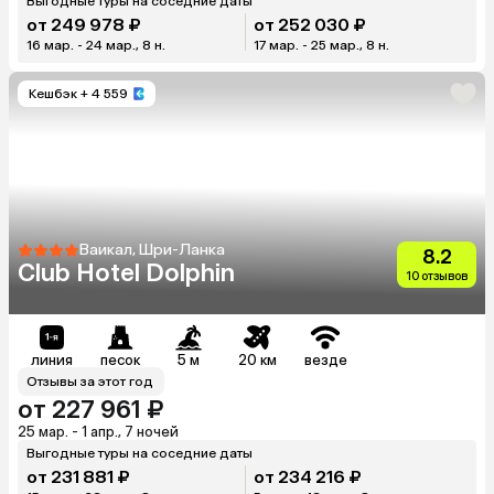
Выгодные туры на соседние даты
от 249 978 ₽
от 252 030 ₽
16 мар. - 24 мар., 8 н.
17 мар. - 25 мар., 8 н.
Кешбэк
+ 4 559
Ваикал, Шри-Ланка
8.2
Club Hotel Dolphin
10 отзывов
линия
песок
5 м
20 км
везде
Отзывы за этот год
от 227 961 ₽
25 мар. - 1 апр., 7 ночей
Выгодные туры на соседние даты
от 231 881 ₽
от 234 216 ₽