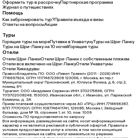
Оформить тур в рассрочку
Партнерская программа
Журнал о путешествиях
Помощь
Как забронировать тур?
Правила въезда и визы
Ответы на вопросы
Акции
Туры
Горящие туры на море
Путевки в Унаватуну
Туры на Шри-Ланку
Туры на Шри-Ланку на 10 ночей
Горящие туры
Отели
Отели Шри-Ланки
Отели Шри-Ланки с собственным пляжем
Отели все включено на Шри-Ланку
Отели Унаватуны
Отели Хиккадувы
Правообладатель ПО: ООО «Левел Тревел» (2011 - 2026) ИНН
7716697924, ОГРН 1117746723808 123056, г. Москва, вн.тер.г.
Муниципальный округ Пресненский, ул. Юлиуса Фучика, д.6, стр.2,
помещ.6Ч
Турагент: ООО «Академия Сервиса» ИНН 3702175896, ОГРН
1173702008248, 153000, Ивановская обл., г. Иваново, ул. Парижской
Коммуны, д. ЗА
Прием платежей осуществляется через АО «ПРЦ» ИНН 7718696387,
КПП 771701001, ОГРН 1087746411741, 129085, Москва г, Звёздный
бульвар, дом № 19, строение 1, эт. 10, пом. 1009
Стоимость ПО предоставляется по запросу
Вся информация, размещённая на сайте, носит информационный
характер и не является рекламой и публичной офертой. Правила и
условия предоставления услуг в отелях, в том числе концепция
питания, описанные на сайте, могут изменяться по решению