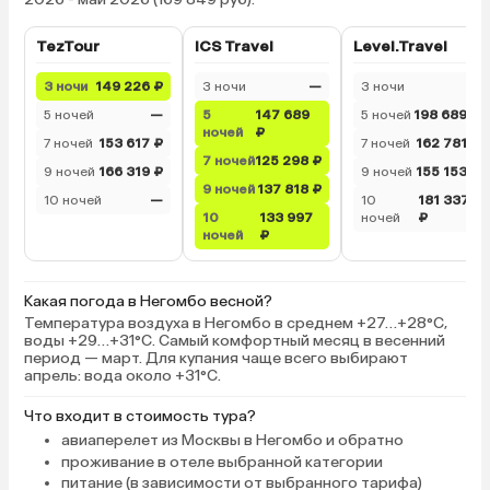
TezTour
ICS Travel
Level.Travel
3 ночи
149 226 ₽
3 ночи
—
3 ночи
—
5 ночей
—
5
147 689
5 ночей
198 689 ₽
ночей
₽
7 ночей
153 617 ₽
7 ночей
162 781 ₽
7 ночей
125 298 ₽
9 ночей
166 319 ₽
9 ночей
155 153 ₽
9 ночей
137 818 ₽
10 ночей
—
10
181 337
10
133 997
ночей
₽
ночей
₽
Какая погода в Негомбо весной?
Температура воздуха в Негомбо в среднем +27…+28°C,
воды +29…+31°C. Самый комфортный месяц в весенний
период — март. Для купания чаще всего выбирают
апрель: вода около +31°C.
Что входит в стоимость тура?
авиаперелет из Москвы в Негомбо и обратно
проживание в отеле выбранной категории
питание (в зависимости от выбранного тарифа)