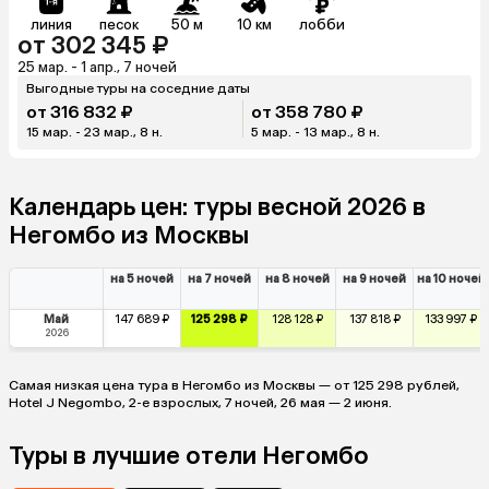
линия
песок
50 м
10 км
лобби
от 302 345 ₽
25 мар. - 1 апр., 7 ночей
Выгодные туры на соседние даты
от 316 832 ₽
от 358 780 ₽
15 мар. - 23 мар., 8 н.
5 мар. - 13 мар., 8 н.
Календарь цен: туры весной 2026 в
Негомбо из Москвы
на 5 ночей
на 7 ночей
на 8 ночей
на 9 ночей
на 10 ночей
Май
147 689 ₽
125 298 ₽
128 128 ₽
137 818 ₽
133 997 ₽
2026
Самая низкая цена тура в Негомбо из Москвы — от 125 298 рублей,
Hotel J Negombo, 2-е взрослых, 7 ночей, 26 мая — 2 июня.
Туры в лучшие отели Негомбо