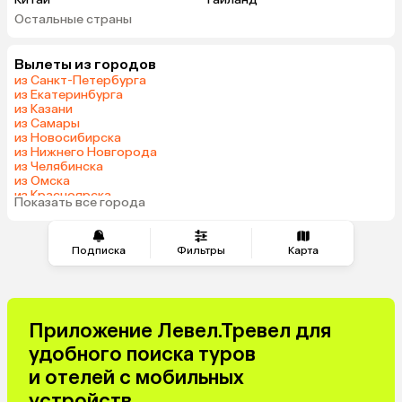
Остальные страны
Вьетнам
ОАЭ
Мальдивы
Тунис
Вылеты из городов
Грузия
Танзания
из Санкт-Петербурга
Индонезия
Армения
из Екатеринбурга
из Казани
Сейшелы
Казахстан
из Самары
Шри-Ланка
Узбекистан
из Новосибирска
из Нижнего Новгорода
Азербайджан
Маврикий
из Челябинска
Черногория
Индия
из Омска
из Красноярска
Япония
Сербия
Показать все города
из Волгограда
Кипр
Марокко
Катар
Малайзия
Подписка
Фильтры
Карта
Южная Корея
Киргизия
Оман
Иордания
Филиппины
Израиль
Приложение Левел.Тревел для
Гонконг
Саудовская Аравия
удобного поиска туров
Бахрейн
Куба
и отелей с мобильных
Греция
Италия
устройств