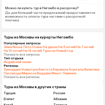
Можно ли купить тур в Негомбо в рассрочку?
Да, для большей части предложений предоставляется
возможность оплаты тура частями с рассрочкой
платежа.
Туры из Москвы на курорты Негомбо
Популярные запросы
Зима
·
Весна
·
Лето
·
Осень
·
На двоих
·
На 5 ночей
·
На 7 ночей
·
На 10 ночей
·
На 14 ночей
·
Туры на Новый год
·
Показать все запросы
Тип отдыха
Индийский океан
Регионы
Хиккадува
·
Унаватуна
·
Бентота
·
Берувела
·
Ахунгала
·
Велигама
·
Пассикуда
·
Мирисса
·
Ваддува
·
Маунт Лавиния
·
Показать все регионы
Туры из Москвы в другие страны
Турция
Россия
Египет
Абхазия
Китай
Таиланд