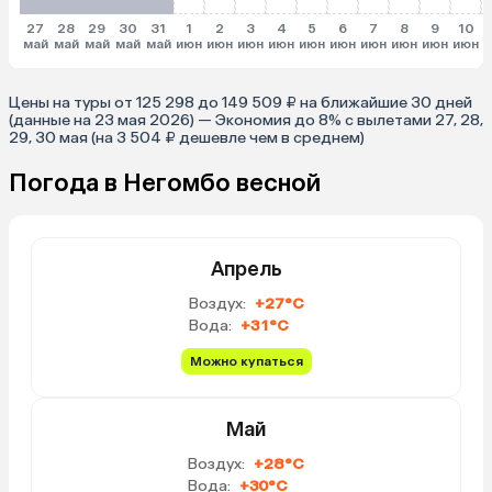
27
28
29
30
31
1
2
3
4
5
6
7
8
9
10
май
май
май
май
май
июн
июн
июн
июн
июн
июн
июн
июн
июн
июн
и
Цены на туры от 125 298 до 149 509 ₽ на ближайшие 30 дней
(данные на 23 мая 2026) — Экономия до 8% с вылетами 27, 28,
29, 30 мая (на 3 504 ₽ дешевле чем в среднем)
Погода в Негомбо весной
Апрель
Воздух:
+27°C
Вода:
+31°C
Можно купаться
Май
Воздух:
+28°C
Вода:
+30°C