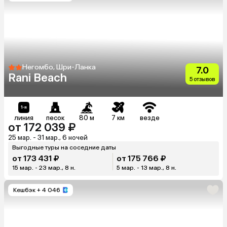
Негомбо, Шри-Ланка
7.0
Rani Beach
5 отзывов
линия
песок
80 м
7 км
везде
от 172 039 ₽
25 мар. - 31 мар., 6 ночей
Выгодные туры на соседние даты
от 173 431 ₽
от 175 766 ₽
15 мар. - 23 мар., 8 н.
5 мар. - 13 мар., 8 н.
Кешбэк
+ 4 046