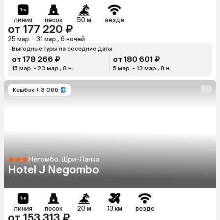
линия
песок
50 м
везде
от 177 220 ₽
25 мар. - 31 мар., 6 ночей
Выгодные туры на соседние даты
от 178 266 ₽
от 180 601 ₽
15 мар. - 23 мар., 8 н.
5 мар. - 13 мар., 8 н.
Кешбэк
+ 3 066
Негомбо, Шри-Ланка
Hotel J Negombo
линия
песок
20 м
13 км
везде
от 153 313 ₽