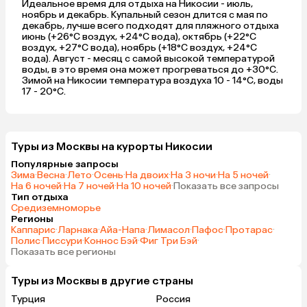
Идеальное время для отдыха на Никосии - июль,
ноябрь и декабрь. Купальный сезон длится с мая по
декабрь, лучше всего подходят для пляжного отдыха
июнь (+26°C воздух, +24°C вода), октябрь (+22°C
воздух, +27°C вода), ноябрь (+18°C воздух, +24°C
вода). Август - месяц с самой высокой температурой
воды, в это время она может прогреваться до +30°C.
Зимой на Никосии температура воздуха 10 - 14°C, воды
17 - 20°C.
Туры из Москвы на курорты Никосии
Популярные запросы
Зима
·
Весна
·
Лето
·
Осень
·
На двоих
·
На 3 ночи
·
На 5 ночей
·
На 6 ночей
·
На 7 ночей
·
На 10 ночей
·
Показать все запросы
Тип отдыха
Средиземноморье
Регионы
Каппарис
·
Ларнака
·
Айа-Напа
·
Лимасол
·
Пафос
·
Протарас
·
Полис
·
Писсури
·
Коннос Бэй
·
Фиг Три Бэй
·
Показать все регионы
Туры из Москвы в другие страны
Турция
Россия