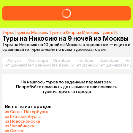
Туры
,
Туры из Москвы
,
Туры на Кипр из Москвы
,
Туры в Никосию из Москвы
Туры на Никосию на 9 ночей из Москвы
Туры на Никосию на 10 дней из Москвы с перелетом — ищите и
сравнивайте туры онлайн по всем туроператорам.
Август
Сентябрь
Октябрь
Ноябрь
Декабрь
Янв
Нет данных
Нет данных
Нет данных
Нет данных
Нет данных
Нет д
Не нашлось туров по заданным параметрам 

 Попробуйте поменять даты вылета или поискать 
туры из другого города
Вылеты из городов
из Санкт-Петербурга
из Екатеринбурга
из Новосибирска
из Челябинска
из Омска