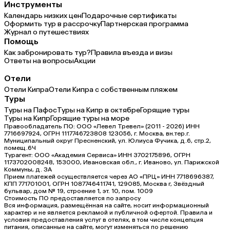
Инструменты
Календарь низких цен
Подарочные сертификаты
Оформить тур в рассрочку
Партнерская программа
Журнал о путешествиях
Помощь
Как забронировать тур?
Правила въезда и визы
Ответы на вопросы
Акции
Отели
Отели Кипра
Отели Кипра с собственным пляжем
Туры
Туры на Пафос
Туры на Кипр в октябре
Горящие туры
Туры на Кипр
Горящие туры на море
Правообладатель ПО: ООО «Левел Тревел» (2011 - 2026) ИНН
7716697924, ОГРН 1117746723808 123056, г. Москва, вн.тер.г.
Муниципальный округ Пресненский, ул. Юлиуса Фучика, д.6, стр.2,
помещ.6Ч
Турагент: ООО «Академия Сервиса» ИНН 3702175896, ОГРН
1173702008248, 153000, Ивановская обл., г. Иваново, ул. Парижской
Коммуны, д. ЗА
Прием платежей осуществляется через АО «ПРЦ» ИНН 7718696387,
КПП 771701001, ОГРН 1087746411741, 129085, Москва г, Звёздный
бульвар, дом № 19, строение 1, эт. 10, пом. 1009
Стоимость ПО предоставляется по запросу
Вся информация, размещённая на сайте, носит информационный
характер и не является рекламой и публичной офертой. Правила и
условия предоставления услуг в отелях, в том числе концепция
питания, описанные на сайте, могут изменяться по решению