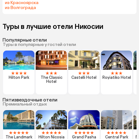
из Красноярска
из Волгограда
Туры в лучшие отели Никосии
Популярные отели
Туры в популярные у гостей отели
★
★
★
★
★
★
★
★
★
★
★
★
★
Hilton Park
The Classic
Castelli Hotel
Royiatiko Hotel
Hotel
Пятизвездочные отели
Премиальный отдых
★
★
★
★
★
★
★
★
★
★
★
★
★
★
★
★
★
★
★
★
The Landmark
Hilton Nicosia
Grand Pasha
Central Park
M