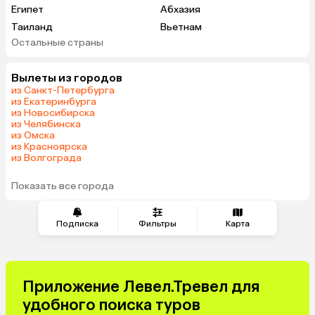
Египет
Абхазия
Таиланд
Вьетнам
Остальные страны
ОАЭ
Мальдивы
Танзания
Индонезия
Вылеты из городов
Сейшелы
Шри-Ланка
из Санкт-Петербурга
Маврикий
Индия
из Екатеринбурга
из Новосибирска
Кипр
Малайзия
из Челябинска
Марокко
Оман
из Омска
из Красноярска
Гонконг
Венесуэла
из Волгограда
Саудовская Аравия
Бахрейн
Куба
Показать все города
Подписка
Фильтры
Карта
Приложение Левел.Тревел для
удобного поиска туров