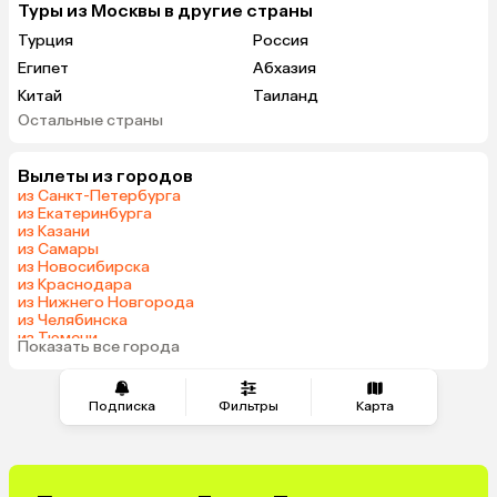
Туры из Москвы в другие страны
Турция
Россия
Египет
Абхазия
Китай
Таиланд
Остальные страны
Вьетнам
ОАЭ
Мальдивы
Тунис
Вылеты из городов
Грузия
Танзания
из Санкт-Петербурга
Индонезия
Беларусь
из Екатеринбурга
из Казани
Армения
Сейшелы
из Самары
Шри-Ланка
Казахстан
из Новосибирска
из Краснодара
Азербайджан
Узбекистан
из Нижнего Новгорода
Черногория
Маврикий
из Челябинска
из Тюмени
Япония
Индия
Показать все города
из Минеральных Вод
Сербия
Марокко
Катар
Кипр
Подписка
Фильтры
Карта
Малайзия
Южная Корея
Оман
Филиппины
Киргизия
Иордания