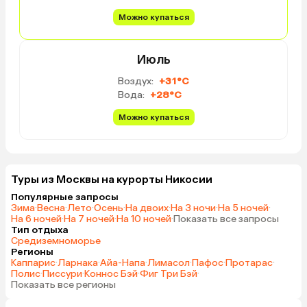
Можно купаться
Июль
Воздух:
+31°C
Вода:
+28°C
Можно купаться
Туры из Москвы на курорты Никосии
Популярные запросы
Зима
·
Весна
·
Лето
·
Осень
·
На двоих
·
На 3 ночи
·
На 5 ночей
·
На 6 ночей
·
На 7 ночей
·
На 10 ночей
·
Показать все запросы
Тип отдыха
Средиземноморье
Регионы
Каппарис
·
Ларнака
·
Айа-Напа
·
Лимасол
·
Пафос
·
Протарас
·
Полис
·
Писсури
·
Коннос Бэй
·
Фиг Три Бэй
·
Показать все регионы