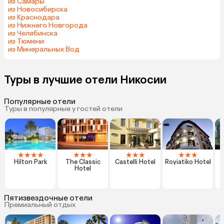
из Самары
из Новосибирска
из Краснодара
из Нижнего Новгорода
из Челябинска
из Тюмени
из Минеральных Вод
Туры в лучшие отели Никосии
Популярные отели
Туры в популярные у гостей отели
★
★
★
★
★
★
★
★
★
★
★
★
★
Hilton Park
The Classic
Castelli Hotel
Royiatiko Hotel
Hotel
Пятизвездочные отели
Премиальный отдых