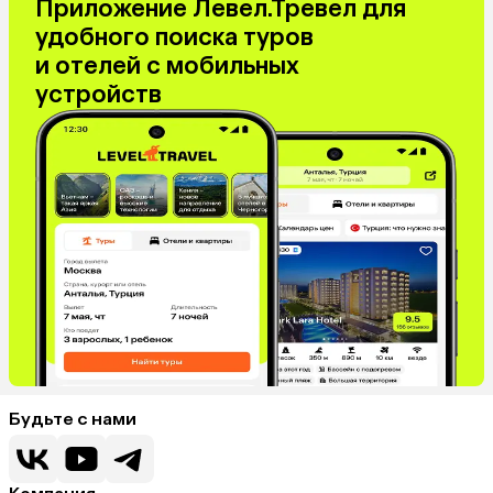
Приложение Левел.Тревел для
Израиль
Гонконг
удобного поиска туров
Венесуэла
Саудовская Аравия
и отелей с мобильных
Бахрейн
Куба
устройств
Греция
Таджикистан
Италия
Испания
Венгрия
Болгария
Будьте с нами