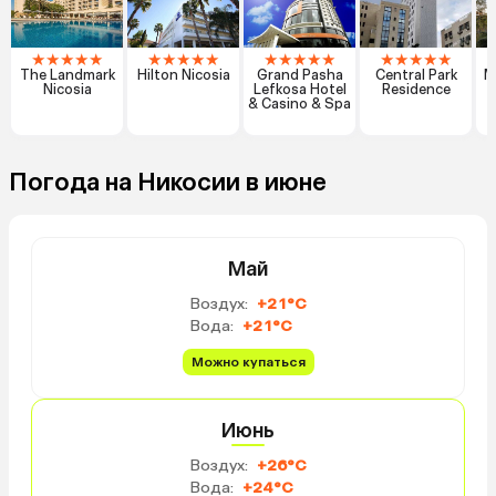
★
★
★
★
★
★
★
★
★
★
★
★
★
★
★
★
★
★
★
★
The Landmark
Hilton Nicosia
Grand Pasha
Central Park
M
Nicosia
Lefkosa Hotel
Residence
& Casino & Spa
Погода на Никосии в июне
Май
Воздух:
+21°C
Вода:
+21°C
Можно купаться
Июнь
Воздух:
+26°C
Вода:
+24°C