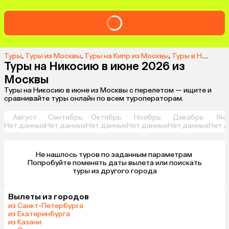
Туры
,
Туры из Москвы
,
Туры на Кипр из Москвы
,
Туры в Никосию из Москвы
Туры на Никосию в июне 2026 из
Москвы
Туры на Никосию в июне из Москвы с перелетом — ищите и
сравнивайте туры онлайн по всем туроператорам.
Август
Сентябрь
Октябрь
Ноябрь
Декабрь
Янв
Нет данных
Нет данных
Нет данных
Нет данных
Нет данных
Нет д
Не нашлось туров по заданным параметрам 

 Попробуйте поменять даты вылета или поискать 
туры из другого города
Вылеты из городов
из Санкт-Петербурга
из Екатеринбурга
из Казани