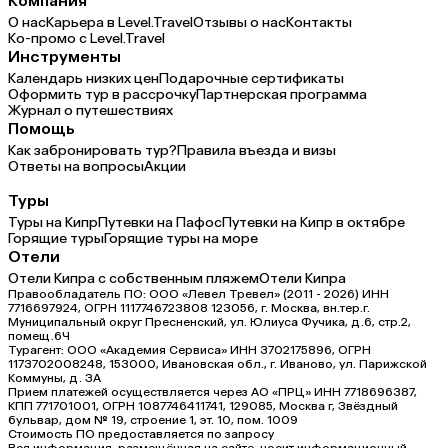
Компания
О нас
Карьера в Level.Travel
Отзывы о нас
Контакты
Ко-промо с Level.Travel
Инструменты
Календарь низких цен
Подарочные сертификаты
Оформить тур в рассрочку
Партнерская программа
Журнал о путешествиях
Помощь
Как забронировать тур?
Правила въезда и визы
Ответы на вопросы
Акции
Туры
Туры на Кипр
Путевки на Пафос
Путевки на Кипр в октябре
Горящие туры
Горящие туры на море
Отели
Отели Кипра с собственным пляжем
Отели Кипра
Правообладатель ПО: ООО «Левел Тревел» (2011 - 2026) ИНН
7716697924, ОГРН 1117746723808 123056, г. Москва, вн.тер.г.
Муниципальный округ Пресненский, ул. Юлиуса Фучика, д.6, стр.2,
помещ.6Ч
Турагент: ООО «Академия Сервиса» ИНН 3702175896, ОГРН
1173702008248, 153000, Ивановская обл., г. Иваново, ул. Парижской
Коммуны, д. ЗА
Прием платежей осуществляется через АО «ПРЦ» ИНН 7718696387,
КПП 771701001, ОГРН 1087746411741, 129085, Москва г, Звёздный
бульвар, дом № 19, строение 1, эт. 10, пом. 1009
Стоимость ПО предоставляется по запросу