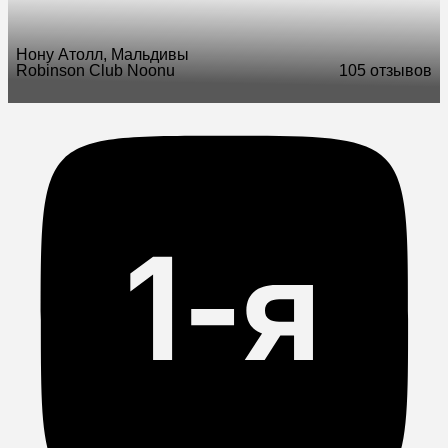
Нону Атолл, Мальдивы
Robinson Club Noonu
10
5 отзывов