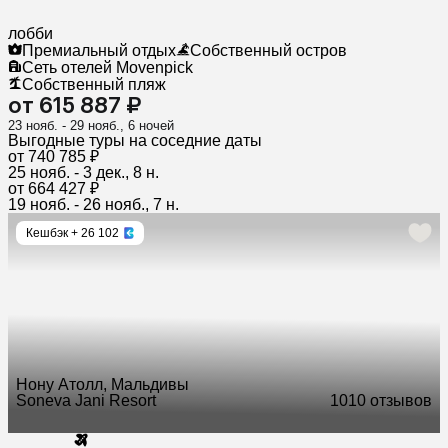
лобби
Премиальный отдых
Собственный остров
Сеть отелей Movenpick
Собственный пляж
от 615 887 ₽
23 нояб. - 29 нояб., 6 ночей
Выгодные туры на соседние даты
от 740 785 ₽
25 нояб. - 3 дек., 8 н.
от 664 427 ₽
19 нояб. - 26 нояб., 7 н.
Кешбэк
+ 26 102
Нону Атолл, Мальдивы
Soneva Jani Resort
10
10 отзывов