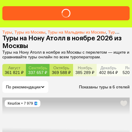
Туры
,
Туры из Москвы
,
Туры на Мальдивы из Москвы
,
Туры на Нону Атолл из Москвы
Туры на Нону Атолл в ноябре 2026 из
Москвы
Туры на Нону Атолл в ноябре из Москвы с перелетом — ищите и
сравнивайте туры онлайн по всем туроператорам.
Август
Сентябрь
Октябрь
Ноябрь
Декабрь
Янв
361 821 ₽
337 657 ₽
369 588 ₽
385 289 ₽
402 864 ₽
520 
По рекомендации
Показаны туры в 6 отелей
Кешбэк
+ 7 979