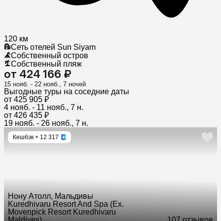
120 км
Сеть отелей Sun Siyam
Собственный остров
Собственный пляж
от 424 166 ₽
15 нояб. - 22 нояб., 7 ночей
Выгодные туры на соседние даты
от 425 905 ₽
4 нояб. - 11 нояб., 7 н.
от 426 435 ₽
19 нояб. - 26 нояб., 7 н.
Кешбэк
+ 12 317
Нону Атолл, Мальдивы
Kuredhivaru Resort And Spa (Ex.
Movenpick Resort Kuredhivaru
Maldives)
10
7 отзывов