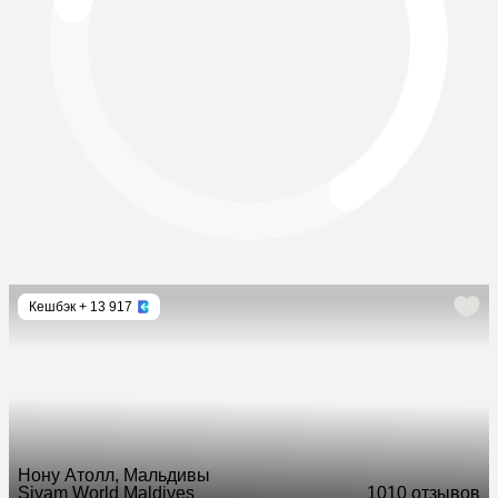
Кешбэк
+ 13 917
Нону Атолл, Мальдивы
Siyam World Maldives
10
10 отзывов