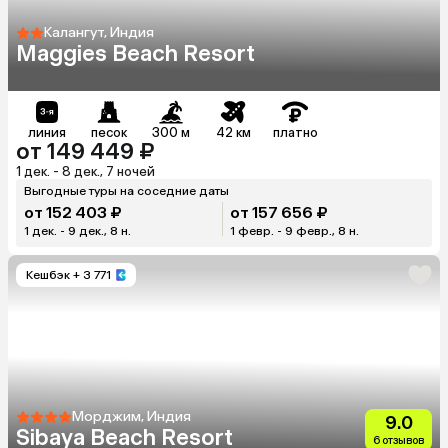
Калангут, Индия
Maggies Beach Resort
линия
песок
300 м
42 км
платно
от 149 449 ₽
1 дек. - 8 дек., 7 ночей
Выгодные туры на соседние даты
от 152 403 ₽
от 157 656 ₽
1 дек. - 9 дек., 8 н.
1 февр. - 9 февр., 8 н.
Кешбэк
+ 3 771
Морджим, Индия
9.0
Sibaya Beach Resort
6 отзывов