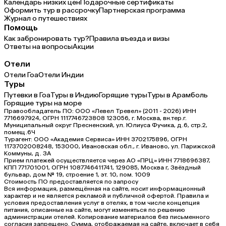
Календарь низких цен
Подарочные сертификаты
Оформить тур в рассрочку
Партнерская программа
Журнал о путешествиях
Помощь
Как забронировать тур?
Правила въезда и визы
Ответы на вопросы
Акции
Отели
Отели Гоа
Отели Индии
Туры
Путевки в Гоа
Туры в Индию
Горящие туры
Туры в Арамболь
Горящие туры на море
Правообладатель ПО: ООО «Левел Тревел» (2011 - 2026) ИНН
7716697924, ОГРН 1117746723808 123056, г. Москва, вн.тер.г.
Муниципальный округ Пресненский, ул. Юлиуса Фучика, д.6, стр.2,
помещ.6Ч
Турагент: ООО «Академия Сервиса» ИНН 3702175896, ОГРН
1173702008248, 153000, Ивановская обл., г. Иваново, ул. Парижской
Коммуны, д. ЗА
Прием платежей осуществляется через АО «ПРЦ» ИНН 7718696387,
КПП 771701001, ОГРН 1087746411741, 129085, Москва г, Звёздный
бульвар, дом № 19, строение 1, эт. 10, пом. 1009
Стоимость ПО предоставляется по запросу
Вся информация, размещённая на сайте, носит информационный
характер и не является рекламой и публичной офертой. Правила и
условия предоставления услуг в отелях, в том числе концепция
питания, описанные на сайте, могут изменяться по решению
администрации отелей. Копирование материалов без письменного
согласия запрещено. Сумма, отображаемая на сайте, включает в себя