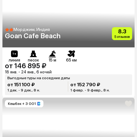
Морджим, Индия
8.3
Goan Cafe Beach
5 отзывов
линия
песок
15 м
65 км
от 146 895 ₽
18 янв. - 24 янв., 6 ночей
Выгодные туры на соседние даты
от 151 100 ₽
от 152 790 ₽
1 дек. - 9 дек., 8 н.
1 февр. - 9 февр., 8 н.
Кешбэк
+ 3 001