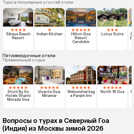
Туры в популярные у гостей отели
★
★
★
★
★
★
★
★
★
★
★
★
★
Sibaya Beach
Indian Kitchen
Hilton Goa
Lotus Sutra
E
Resort
Resort
Be
Candolim
P
Пятизвездочные отели
Премиальный отдых
★
★
★
★
★
★
★
★
★
★
★
★
★
★
★
★
★
★
★
★
Storii By Itc
Vivanta Goa,
Welcomheritag
North 16 Goa
C
Hotels Shanti
Miramar
e Panjim Inn
Morada Goa
Вопросы о турах в Северный Гоа
(Индия) из Москвы зимой 2026