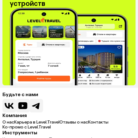
устройств
Венгрия
Болгария
Будьте с нами
Компания
О нас
Карьера в Level.Travel
Отзывы о нас
Контакты
Ко-промо с Level.Travel
Инструменты