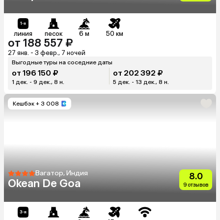
линия
песок
6 м
50 км
от 188 557 ₽
27 янв. - 3 февр., 7 ночей
Выгодные туры на соседние даты
от 196 150 ₽
от 202 392 ₽
1 дек. - 9 дек., 8 н.
5 дек. - 13 дек., 8 н.
Кешбэк
+ 3 008
Вагатор, Индия
8.0
Okean De Goa
9 отзывов