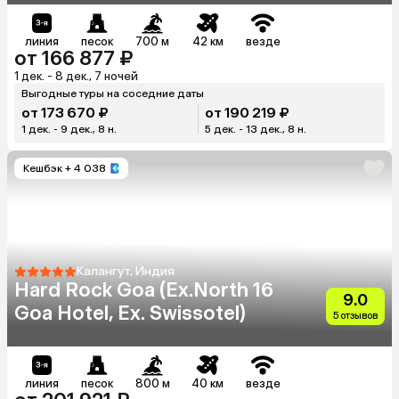
линия
песок
700 м
42 км
везде
от 166 877 ₽
1 дек. - 8 дек., 7 ночей
Выгодные туры на соседние даты
от 173 670 ₽
от 190 219 ₽
1 дек. - 9 дек., 8 н.
5 дек. - 13 дек., 8 н.
Кешбэк
+ 4 038
Калангут, Индия
Hard Rock Goa (Ex.North 16
9.0
Goa Hotel, Ex. Swissotel)
5 отзывов
линия
песок
800 м
40 км
везде