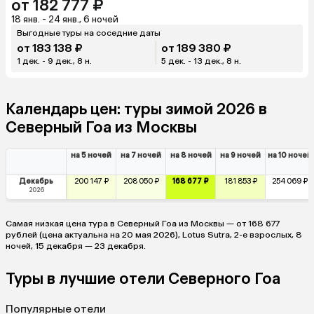
от 182 777 ₽
18 янв. - 24 янв., 6 ночей
Выгодные туры на соседние даты
от 183 138 ₽
от 189 380 ₽
1 дек. - 9 дек., 8 н.
5 дек. - 13 дек., 8 н.
Календарь цен: туры зимой 2026 в
Северный Гоа из Москвы
на 5 ночей
на 7 ночей
на 8 ночей
на 9 ночей
на 10 ночей
Декабрь
200 147 ₽
208 050 ₽
168 677 ₽
181 853 ₽
254 069 ₽
2026
Самая низкая цена тура в Северный Гоа из Москвы — от 168 677
рублей (цена актуальна на 20 мая 2026), Lotus Sutra, 2-е взрослых, 8
ночей, 15 декабря — 23 декабря.
Туры в лучшие отели Северного Гоа
Популярные отели