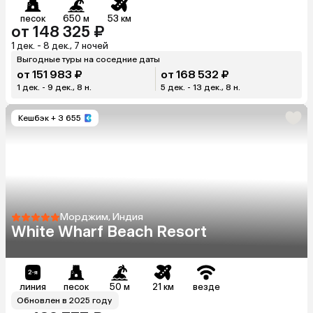
песок
650 м
53 км
от 148 325 ₽
1 дек. - 8 дек., 7 ночей
Выгодные туры на соседние даты
от 151 983 ₽
от 168 532 ₽
1 дек. - 9 дек., 8 н.
5 дек. - 13 дек., 8 н.
Кешбэк
+ 3 655
Морджим, Индия
White Wharf Beach Resort
линия
песок
50 м
21 км
везде
Обновлен в 2025 году