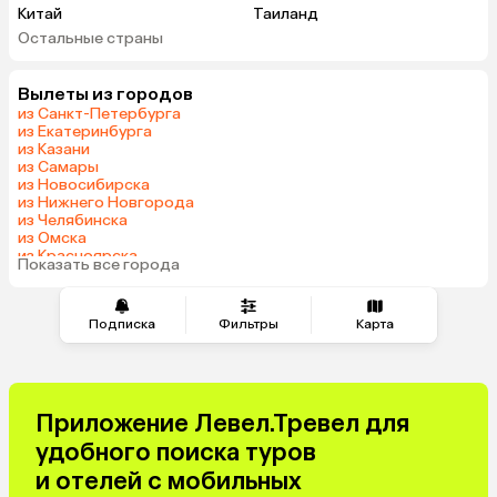
Китай
Таиланд
Остальные страны
Вьетнам
ОАЭ
Мальдивы
Тунис
Вылеты из городов
Грузия
Танзания
из Санкт-Петербурга
Индонезия
Армения
из Екатеринбурга
из Казани
Сейшелы
Шри-Ланка
из Самары
Казахстан
Азербайджан
из Новосибирска
из Нижнего Новгорода
Узбекистан
Черногория
из Челябинска
Маврикий
Индия
из Омска
из Красноярска
Сербия
Марокко
Показать все города
из Волгограда
Катар
Кипр
Южная Корея
Малайзия
Подписка
Фильтры
Карта
Оман
Филиппины
Киргизия
Иордания
Израиль
Гонконг
Приложение Левел.Тревел для
Саудовская Аравия
Бахрейн
удобного поиска туров
Куба
Греция
и отелей с мобильных
Италия
Испания