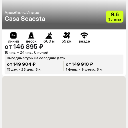
Арамболь, Индия
9.6
Casa Seaesta
3 отзыва
линия
песок
600 м
55 км
везде
от 146 895 ₽
18 янв. - 24 янв., 6 ночей
Выгодные туры на соседние даты
от 149 904 ₽
от 149 910 ₽
15 дек. - 23 дек., 8 н.
1 февр. - 9 февр., 8 н.