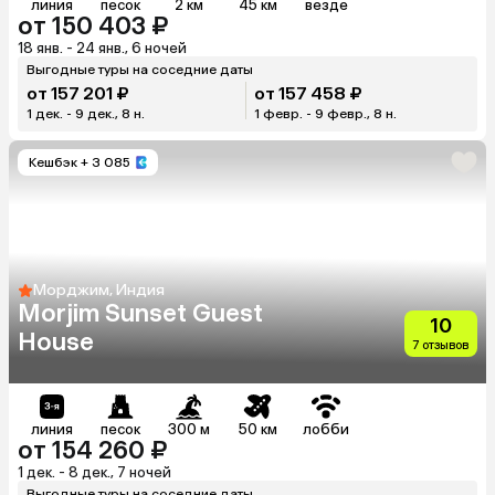
линия
песок
2 км
45 км
везде
от 150 403 ₽
18 янв. - 24 янв., 6 ночей
Выгодные туры на соседние даты
от 157 201 ₽
от 157 458 ₽
1 дек. - 9 дек., 8 н.
1 февр. - 9 февр., 8 н.
Кешбэк
+ 3 085
Морджим, Индия
Morjim Sunset Guest
10
House
7 отзывов
линия
песок
300 м
50 км
лобби
от 154 260 ₽
1 дек. - 8 дек., 7 ночей
Выгодные туры на соседние даты