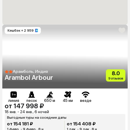
Кешбэк
+ 2 959
Арамболь, Индия
8.0
Arambol Arbour
9 отзывов
линия
песок
650 м
45 км
везде
от 147 998 ₽
18 янв. - 24 янв., 6 ночей
Выгодные туры на соседние даты
от 154 181 ₽
от 154 408 ₽
1 февр. - 9 февр., 8 н.
1 дек. - 9 дек., 8 н.