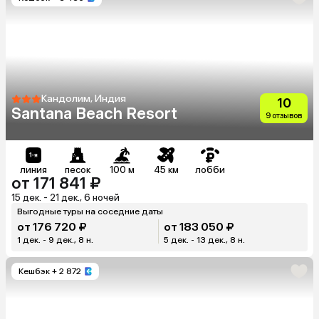
Кандолим, Индия
10
Santana Beach Resort
9 отзывов
линия
песок
100 м
45 км
лобби
от 171 841 ₽
15 дек. - 21 дек., 6 ночей
Выгодные туры на соседние даты
от 176 720 ₽
от 183 050 ₽
1 дек. - 9 дек., 8 н.
5 дек. - 13 дек., 8 н.
Кешбэк
+ 2 872