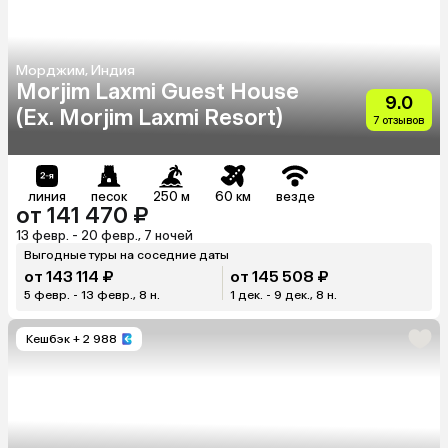
Морджим, Индия
Morjim Laxmi Guest House
9.0
(Ex. Morjim Laxmi Resort)
7 отзывов
линия
песок
250 м
60 км
везде
от 141 470 ₽
13 февр. - 20 февр., 7 ночей
Выгодные туры на соседние даты
от 143 114 ₽
от 145 508 ₽
5 февр. - 13 февр., 8 н.
1 дек. - 9 дек., 8 н.
Кешбэк
+ 2 988