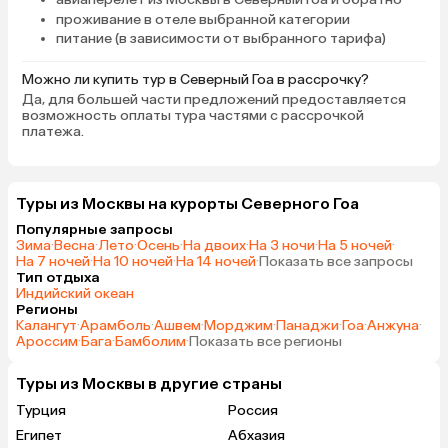
проживание в отеле выбранной категории
питание (в зависимости от выбранного тарифа)
Можно ли купить тур в Северный Гоа в рассрочку?
Да, для большей части предложений предоставляется
возможность оплаты тура частями с рассрочкой
платежа.
Туры из Москвы на курорты Северного Гоа
Популярные запросы
Зима
·
Весна
·
Лето
·
Осень
·
На двоих
·
На 3 ночи
·
На 5 ночей
·
На 7 ночей
·
На 10 ночей
·
На 14 ночей
·
Показать все запросы
Тип отдыха
Индийский океан
Регионы
Калангут
·
Арамболь
·
Ашвем
·
Морджим
·
Панаджи
·
Гоа
·
Анжуна
·
Ароссим
·
Бага
·
Бамболим
·
Показать все регионы
Туры из Москвы в другие страны
Турция
Россия
Египет
Абхазия