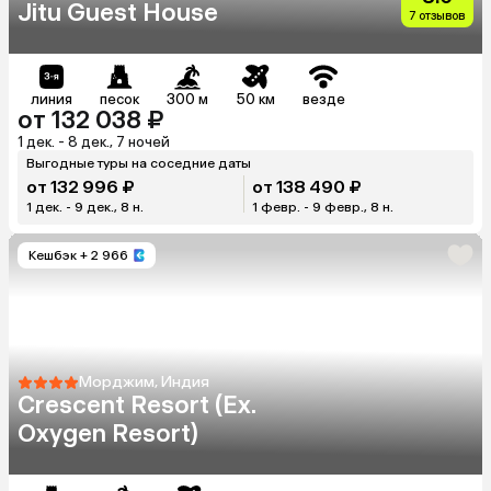
Jitu Guest House
7 отзывов
линия
песок
300 м
50 км
везде
от 132 038 ₽
1 дек. - 8 дек., 7 ночей
Выгодные туры на соседние даты
от 132 996 ₽
от 138 490 ₽
1 дек. - 9 дек., 8 н.
1 февр. - 9 февр., 8 н.
Кешбэк
+ 2 966
Морджим, Индия
Crescent Resort (Ex.
Oxygen Resort)