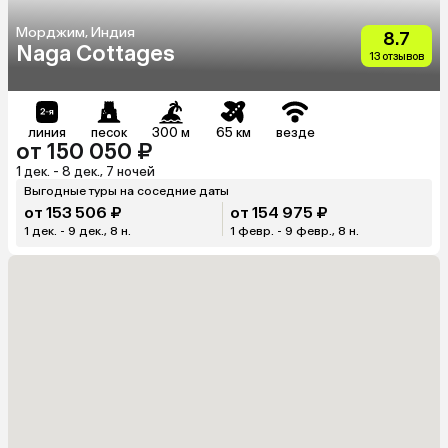
Морджим, Индия
8.7
Naga Cottages
13 отзывов
линия
песок
300 м
65 км
везде
от 150 050 ₽
1 дек. - 8 дек., 7 ночей
Выгодные туры на соседние даты
от 153 506 ₽
от 154 975 ₽
1 дек. - 9 дек., 8 н.
1 февр. - 9 февр., 8 н.