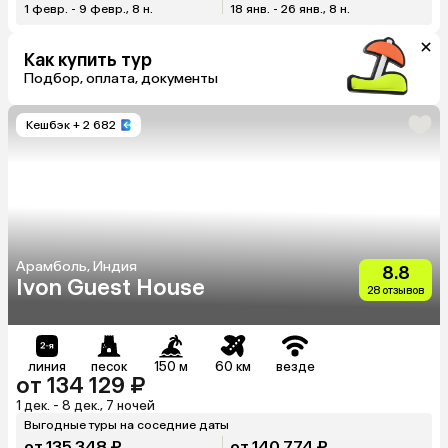
1 февр. - 9 февр., 8 н.
18 янв. - 26 янв., 8 н.
Как купить тур
Подбор, оплата, документы
Кешбэк
+ 2 682
Арамболь, Индия
8.8
Ivon Guest House
28 отзывов
линия
песок
150 м
60 км
везде
от 134 129 ₽
1 дек. - 8 дек., 7 ночей
Выгодные туры на соседние даты
от 135 348 ₽
от 140 774 ₽