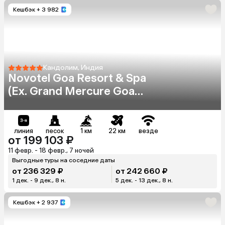
Кешбэк
+ 3 982
Кандолим, Индия
Novotel Goa Resort & Spa
(Ex. Grand Mercure Goa
Shrem)
линия
песок
1 км
22 км
везде
от 199 103 ₽
11 февр. - 18 февр., 7 ночей
Выгодные туры на соседние даты
от 236 329 ₽
от 242 660 ₽
1 дек. - 9 дек., 8 н.
5 дек. - 13 дек., 8 н.
Кешбэк
+ 2 937