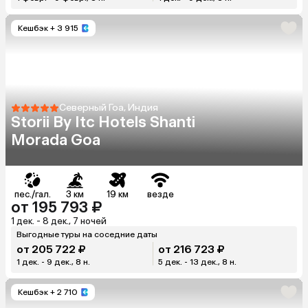
Кешбэк
+ 3 915
Северный Гоа, Индия
Storii By Itc Hotels Shanti
Morada Goa
пес./гал.
3 км
19 км
везде
от 195 793 ₽
1 дек. - 8 дек., 7 ночей
Выгодные туры на соседние даты
от 205 722 ₽
от 216 723 ₽
1 дек. - 9 дек., 8 н.
5 дек. - 13 дек., 8 н.
Кешбэк
+ 2 710