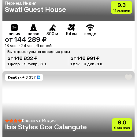
Пернем, Индия
9.3
Swati Guest House
11 отзывов
линия
песок
300 м
54 км
везде
от 144 289 ₽
18 янв. - 24 янв., 6 ночей
Выгодные туры на соседние даты
от 146 832 ₽
от 146 991 ₽
1 февр. - 9 февр., 8 н.
1 дек. - 9 дек., 8 н.
Кешбэк
+ 3 337
Калангут, Индия
9.0
Ibis Styles Goa Calangute
9 отзывов