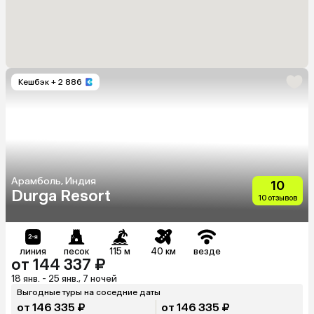
Кешбэк
+ 2 886
Арамболь, Индия
10
Durga Resort
10 отзывов
линия
песок
115 м
40 км
везде
от 144 337 ₽
18 янв. - 25 янв., 7 ночей
Выгодные туры на соседние даты
от 146 335 ₽
от 146 335 ₽