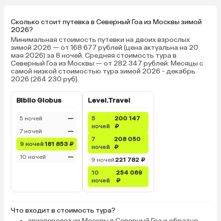
Сколько стоит путевка в Северный Гоа из Москвы зимой
2026?
Минимальная стоимость путевки на двоих взрослых
зимой 2026 — от 168 677 рублей (цена актуальна на 20
мая 2026) за 8 ночей. Средняя стоимость тура в
Северный Гоа из Москвы — от 282 347 рублей. Месяцы с
самой низкой стоимостью тура зимой 2026 - декабрь
2026 (264 230 руб).
Biblio Globus
Level.Travel
5 ночей
—
5
200 147
ночей
₽
7 ночей
—
7
208 050
9 ночей
181 853 ₽
ночей
₽
10 ночей
—
9 ночей
221 782 ₽
10
254 069
ночей
₽
Что входит в стоимость тура?
авиаперелет из Москвы в Северный Гоа и обратно