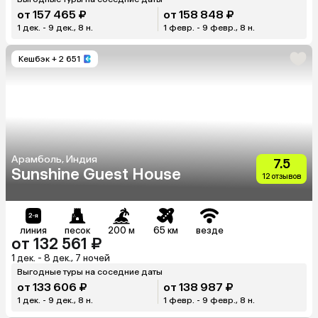
от 157 465 ₽
от 158 848 ₽
1 дек. - 9 дек., 8 н.
1 февр. - 9 февр., 8 н.
Кешбэк
+ 2 651
Арамболь, Индия
7.5
Sunshine Guest House
12 отзывов
линия
песок
200 м
65 км
везде
от 132 561 ₽
1 дек. - 8 дек., 7 ночей
Выгодные туры на соседние даты
от 133 606 ₽
от 138 987 ₽
1 дек. - 9 дек., 8 н.
1 февр. - 9 февр., 8 н.