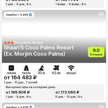
1 дек. - 9 дек., 8 н.
1 февр. - 9 февр., 8 н.
Кешбэк
+ 3 289
Морджим, Индия
Shaan’S Coco Palms Resort
9.0
(Ex. Morjim Coco Palms)
9 отзывов
линия
песок
30 м
62 км
везде
от 164 483 ₽
1 дек. - 8 дек., 7 ночей
Выгодные туры на соседние даты
от 165 906 ₽
от 172 060 ₽
1 дек. - 9 дек., 8 н.
5 дек. - 13 дек., 8 н.
Кешбэк
+ 3 436