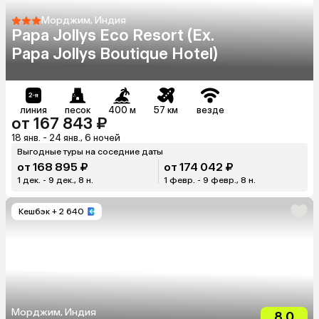
Морджим, Индия
Papa Jollys Eco Resort (Ex.
Papa Jollys Boutique Hotel)
линия
песок
400 м
57 км
везде
от 167 843 ₽
18 янв. - 24 янв., 6 ночей
Выгодные туры на соседние даты
от 168 895 ₽
от 174 042 ₽
1 дек. - 9 дек., 8 н.
1 февр. - 9 февр., 8 н.
Кешбэк
+ 2 640
Морджим, Индия
8.0