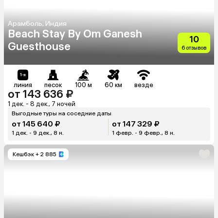
Арамболь, Индия
Beach Stay By Om Ganesh
10
Guesthouse
6 отзывов
линия
песок
100 м
60 км
везде
от 143 636 ₽
1 дек. - 8 дек., 7 ночей
Выгодные туры на соседние даты
от 145 640 ₽
от 147 329 ₽
1 дек. - 9 дек., 8 н.
1 февр. - 9 февр., 8 н.
Кешбэк
+ 2 885