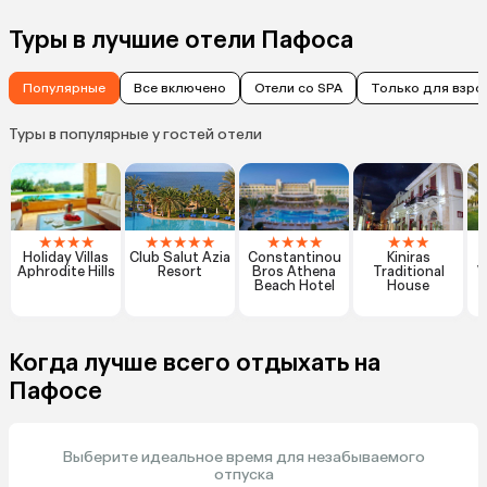
Туры в лучшие отели Пафоса
Популярные
Все включено
Отели со SPA
Только для взро
Туры в популярные у гостей отели
★
★
★
★
★
★
★
★
★
★
★
★
★
★
★
★
Holiday Villas
Club Salut Azia
Constantinou
Kiniras
Aphrodite Hills
Resort
Bros Athena
Traditional
V
Beach Hotel
House
Когда лучше всего отдыхать на
Пафосе
Выберите идеальное время для незабываемого
отпуска