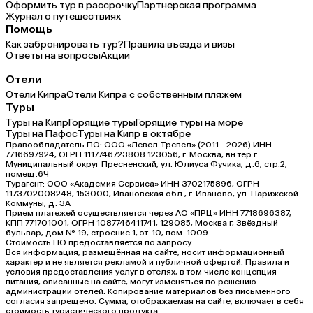
Оформить тур в рассрочку
Партнерская программа
Журнал о путешествиях
Помощь
Как забронировать тур?
Правила въезда и визы
Ответы на вопросы
Акции
Отели
Отели Кипра
Отели Кипра с собственным пляжем
Туры
Туры на Кипр
Горящие туры
Горящие туры на море
Туры на Пафос
Туры на Кипр в октябре
Правообладатель ПО: ООО «Левел Тревел» (2011 - 2026) ИНН
7716697924, ОГРН 1117746723808 123056, г. Москва, вн.тер.г.
Муниципальный округ Пресненский, ул. Юлиуса Фучика, д.6, стр.2,
помещ.6Ч
Турагент: ООО «Академия Сервиса» ИНН 3702175896, ОГРН
1173702008248, 153000, Ивановская обл., г. Иваново, ул. Парижской
Коммуны, д. ЗА
Прием платежей осуществляется через АО «ПРЦ» ИНН 7718696387,
КПП 771701001, ОГРН 1087746411741, 129085, Москва г, Звёздный
бульвар, дом № 19, строение 1, эт. 10, пом. 1009
Стоимость ПО предоставляется по запросу
Вся информация, размещённая на сайте, носит информационный
характер и не является рекламой и публичной офертой. Правила и
условия предоставления услуг в отелях, в том числе концепция
питания, описанные на сайте, могут изменяться по решению
администрации отелей. Копирование материалов без письменного
согласия запрещено. Сумма, отображаемая на сайте, включает в себя
стоимость туристического продукта