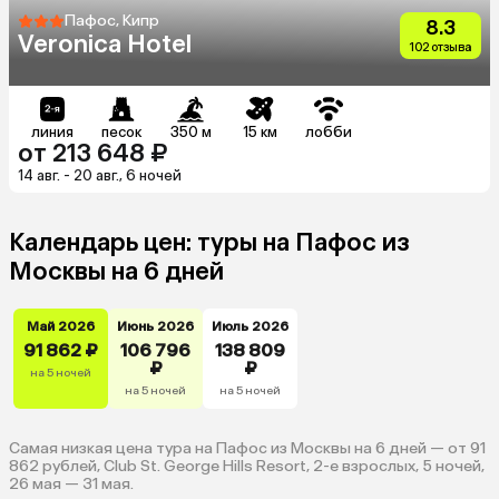
Пафос, Кипр
8.3
Veronica Hotel
102 отзыва
линия
песок
350 м
15 км
лобби
от 213 648 ₽
14 авг. - 20 авг., 6 ночей
Календарь цен: туры на Пафос из
Москвы на 6 дней
Май 2026
Июнь 2026
Июль 2026
91 862 ₽
106 796
138 809
₽
₽
на 5 ночей
на 5 ночей
на 5 ночей
Самая низкая цена тура на Пафос из Москвы на 6 дней — от 91
862 рублей, Club St. George Hills Resort, 2-е взрослых, 5 ночей,
26 мая — 31 мая.