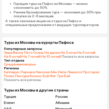
Горящие туры на Пафос
из Москвы — можно
сэкономить до 50%
Раннее бронирование тура
— экономия до 30% при
покупке за 2–6 месяцев
А также
сезонные акции на отдых на Пафос
и
специальные предложения от ведущих туроператоров
Туры из Москвы на курорты Пафоса
Популярные запросы
Зима
·
Весна
·
Лето
·
Осень
·
На двоих
·
На 3 ночи
·
На 5 ночей
·
На 6 ночей
·
На 7 ночей
·
На 10 ночей
·
Показать все запросы
Тип отдыха
Средиземноморье
Регионы
Каппарис
·
Ларнака
·
Никосия
·
Айа-Напа
·
Лимасол
·
Протарас
·
Полис
·
Писсури
·
Коннос Бэй
·
Фиг Три Бэй
·
Показать все регионы
Туры из Москвы в другие страны
Турция
Россия
Египет
Абхазия
ОАЭ
Маврикий