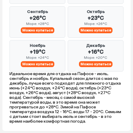
Сентябрь
Октябрь
+26°C
+23°C
Море: +28°C
Море: +26°C
Можно купаться
Можно купаться
Ноябрь
Декабрь
+19°C
+16°C
Море: +24°C
Море: +20°C
Можно купаться
Можно купаться
Идеальное время для отдыха на Пафосе - июль,
сентябрь и ноябрь. Купальный сезон длится с мая по
декабрь, лучше всего подходят для пляжного отдыха
июнь (+24°C воздух, +24°C вода), октябрь (+23°C
воздух, +26°C вода), август (+28°C воздух, +27°C
вода). Сентябрь - месяц с самой высокой
температурой воды, в это время она может
прогреваться до +28°C. Зимой на Пафосе
температура воздуха 12 - 16°C, воды 17 - 20°C. Семьям
с детьми стоит выбирать июль и сентябрь - в это
время наиболее комфортная погода.