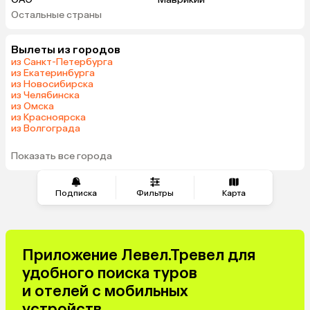
Остальные страны
Кипр
Гонконг
Саудовская Аравия
Вылеты из городов
из Санкт-Петербурга
из Екатеринбурга
из Новосибирска
из Челябинска
из Омска
из Красноярска
из Волгограда
Показать все города
Подписка
Фильтры
Карта
Приложение Левел.Тревел для
удобного поиска туров
и отелей с мобильных
устройств