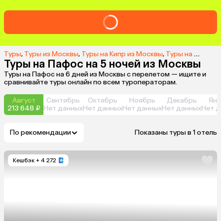
Туры
,
Туры из Москвы
,
Туры на Кипр из Москвы
,
Туры на Пафос из Москвы
Туры на Пафос на 5 ночей из Москвы
Туры на Пафос на 6 дней из Москвы с перелетом — ищите и
сравнивайте туры онлайн по всем туроператорам.
Август
Сентябрь
Октябрь
Ноябрь
Декабрь
Янв
213 648 ₽
Нет данных
Нет данных
Нет данных
Нет данных
Нет д
По рекомендации
Показаны туры в 1 отель
Кешбэк
+ 4 272