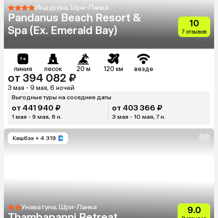
Индурува, Шри-Ланка
Pandanus Beach Resort &
10
Spa (Ex. Emerald Bay)
7 отзывов
линия
песок
20 м
120 км
везде
от 394 082 ₽
3 мая - 9 мая, 6 ночей
Выгодные туры на соседние даты
от 441 940 ₽
от 403 366 ₽
1 мая - 9 мая, 8 н.
3 мая - 10 мая, 7 н.
Кешбэк
+ 4 319
Унаватуна, Шри-Ланка
9.0
Thambapanni Retreat