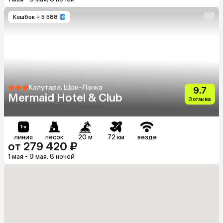
Кешбэк
+ 5 588
Калутара, Шри-Ланка
9.7
Mermaid Hotel & Club
3 отзыва
линия
песок
20 м
72 км
везде
от 279 420 ₽
1 мая - 9 мая, 8 ночей