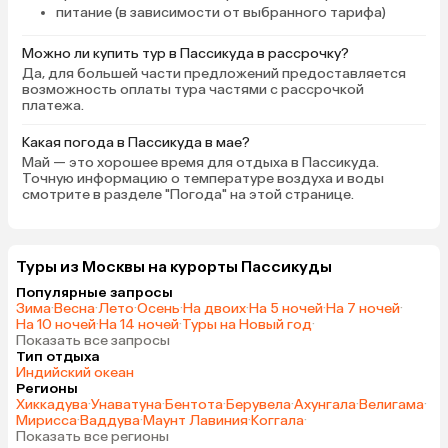
питание (в зависимости от выбранного тарифа)
Можно ли купить тур в Пассикуда в рассрочку?
Да, для большей части предложений предоставляется
возможность оплаты тура частями с рассрочкой
платежа.
Какая погода в Пассикуда в мае?
Май — это хорошее время для отдыха в Пассикуда.
Точную информацию о температуре воздуха и воды
смотрите в разделе "Погода" на этой странице.
Туры из Москвы на курорты Пассикуды
Популярные запросы
Зима
·
Весна
·
Лето
·
Осень
·
На двоих
·
На 5 ночей
·
На 7 ночей
·
На 10 ночей
·
На 14 ночей
·
Туры на Новый год
·
Показать все запросы
Тип отдыха
Индийский океан
Регионы
Хиккадува
·
Унаватуна
·
Бентота
·
Берувела
·
Ахунгала
·
Велигама
·
Мирисса
·
Ваддува
·
Маунт Лавиния
·
Коггала
·
Показать все регионы