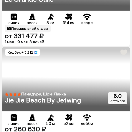
линия
песок
3 км
154 км
везде
Премиальный отдых
от 331 477 ₽
1 мая - 9 мая, 8 ночей
Кешбэк
+ 5 212
Панадура, Шри-Ланка
6.0
Jie Jie Beach By Jetwing
7 отзывов
линия
песок
50 м
52 км
лобби
от 260 630 ₽