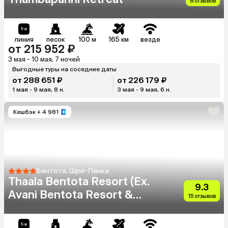
8 отзывов
линия
песок
100 м
165 км
везде
от 215 952 ₽
3 мая - 10 мая, 7 ночей
Выгодные туры на соседние даты
от 288 651 ₽
от 226 179 ₽
1 мая - 9 мая, 8 н.
3 мая - 9 мая, 6 н.
Кешбэк
+ 4 981
Бентота, Шри-Ланка
Thaala Bentota Resort (Ex.
9.3
Avani Bentota Resort &
15 отзывов
Spa)