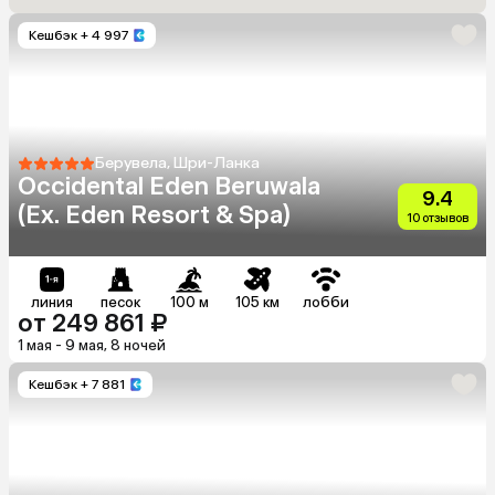
Кешбэк
+ 4 997
Берувела, Шри-Ланка
Occidental Eden Beruwala
9.4
(Ex. Eden Resort & Spa)
10 отзывов
линия
песок
100 м
105 км
лобби
от 249 861 ₽
1 мая - 9 мая, 8 ночей
Кешбэк
+ 7 881