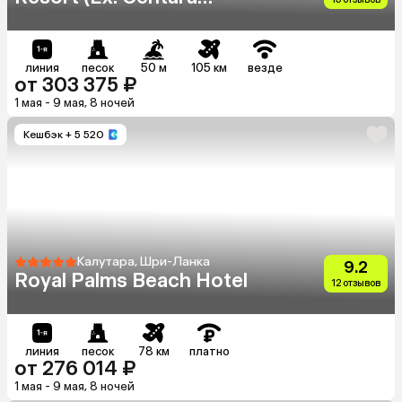
Ceysands)
линия
песок
50 м
105 км
везде
от 303 375 ₽
1 мая - 9 мая, 8 ночей
Кешбэк
+ 5 520
Калутара, Шри-Ланка
9.2
Royal Palms Beach Hotel
12 отзывов
линия
песок
78 км
платно
от 276 014 ₽
1 мая - 9 мая, 8 ночей