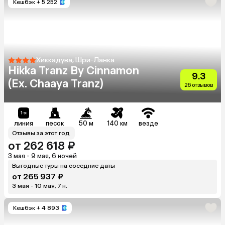
Кешбэк
+ 5 252
Хиккадува, Шри-Ланка
Hikka Tranz By Cinnamon
9.3
(Ex. Chaaya Tranz)
26 отзывов
линия
песок
50 м
140 км
везде
Отзывы за этот год
от 262 618 ₽
3 мая - 9 мая, 6 ночей
Выгодные туры на соседние даты
от 265 937 ₽
3 мая - 10 мая, 7 н.
Кешбэк
+ 4 893