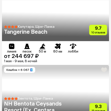
Калутара, Шри-Ланка
9.7
Tangerine Beach
10 отзывов
линия
песок
50 м
80 км
лобби
от 244 697 ₽
1 мая - 9 мая, 8 ночей
Кешбэк
+ 6 067
Бентота, Шри-Ланка
NH Bentota Ceysands
9.3
Resort (Ex. Centara
15 отзывов