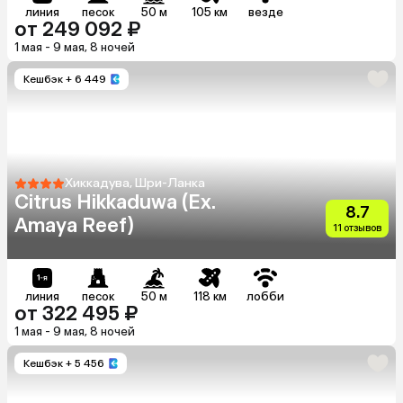
линия
песок
50 м
105 км
везде
от 249 092 ₽
1 мая - 9 мая, 8 ночей
Кешбэк
+ 6 449
Хиккадува, Шри-Ланка
Citrus Hikkaduwa (Ex.
8.7
Amaya Reef)
11 отзывов
линия
песок
50 м
118 км
лобби
от 322 495 ₽
1 мая - 9 мая, 8 ночей
Кешбэк
+ 5 456