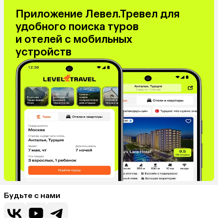
Иордания
Филиппины
Приложение Левел.Тревел для
Израиль
Гонконг
удобного поиска туров
Венесуэла
Саудовская Аравия
и отелей с мобильных
Бахрейн
Куба
устройств
Греция
Таджикистан
Италия
Испания
Венгрия
Болгария
Будьте с нами