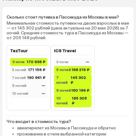
Сколько стоит путевка в Пассикуда из Москвы в мае?
Минимальная стоимость путевки на двоих взрослых в мае
— от 145 302 рублей (цена актуальна на 20 мая 2026) за 7
ночей. Средняя стоимость тура в Пассикуда из Москвы —
от 205 148 рублей.
TezTour
ICS Travel
3 ночи
170 938 ₽
3 ночи
—
5 ночей
171 156 ₽
5 ночей
168 219 ₽
7 ночей
190 961 ₽
7
145 302
ночей
₽
9 ночей
—
9 ночей
160 199 ₽
10 ночей
—
10
165 305
ночей
₽
Что входит в стоимость тура?
авиаперелет из Москвы в Пассикуда и обратно
проживание в отеле выбранной категории