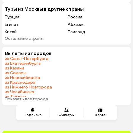
Туры из Москвы в другие страны
Турция
Россия
Египет
Абхазия
Китай
Таиланд
Остальные страны
Вьетнам
ОАЭ
Мальдивы
Тунис
Вылеты из городов
Грузия
Танзания
из Санкт-Петербурга
Индонезия
Армения
из Екатеринбурга
из Казани
Беларусь
Сейшелы
из Самары
Казахстан
Шри-Ланка
из Новосибирска
из Краснодара
Узбекистан
Азербайджан
из Нижнего Новгорода
Маврикий
Черногория
из Челябинска
из Тюмени
Индия
Япония
Показать все города
из Минеральных Вод
Сербия
Кипр
Марокко
Катар
Подписка
Фильтры
Карта
Малайзия
Южная Корея
Киргизия
Оман