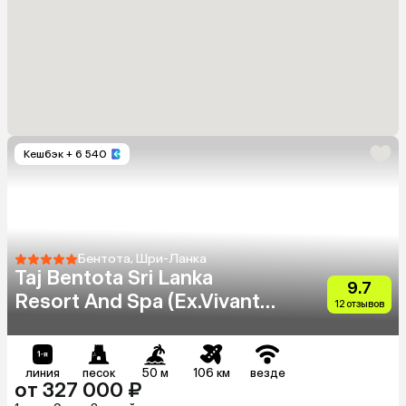
Кешбэк
+ 6 540
Бентота, Шри-Ланка
Taj Bentota Sri Lanka
9.7
Resort And Spa (Ex.Vivanta
12 отзывов
By Taj Bentota)
линия
песок
50 м
106 км
везде
от 327 000 ₽