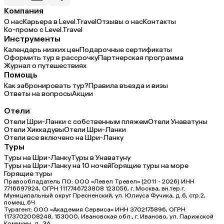
Компания
О нас
Карьера в Level.Travel
Отзывы о нас
Контакты
Ко-промо с Level.Travel
Инструменты
Календарь низких цен
Подарочные сертификаты
Оформить тур в рассрочку
Партнерская программа
Журнал о путешествиях
Помощь
Как забронировать тур?
Правила въезда и визы
Ответы на вопросы
Акции
Отели
Отели Шри-Ланки с собственным пляжем
Отели Унаватуны
Отели Хиккадувы
Отели Шри-Ланки
Отели все включено на Шри-Ланку
Туры
Туры на Шри-Ланку
Туры в Унаватуну
Туры на Шри-Ланку на 10 ночей
Горящие туры на море
Горящие туры
Правообладатель ПО: ООО «Левел Тревел» (2011 - 2026) ИНН
7716697924, ОГРН 1117746723808 123056, г. Москва, вн.тер.г.
Муниципальный округ Пресненский, ул. Юлиуса Фучика, д.6, стр.2,
помещ.6Ч
Турагент: ООО «Академия Сервиса» ИНН 3702175896, ОГРН
1173702008248, 153000, Ивановская обл., г. Иваново, ул. Парижской
Коммуны, д. ЗА