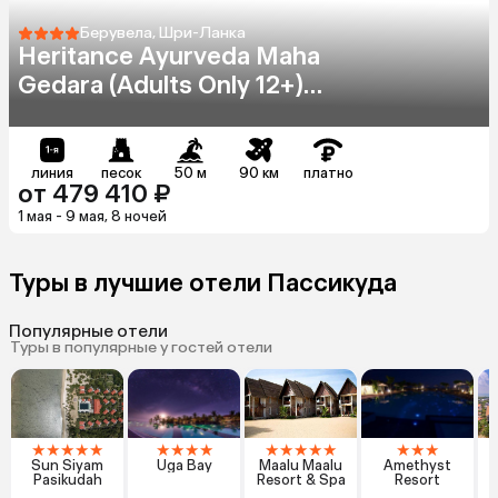
Берувела, Шри-Ланка
Heritance Ayurveda Maha
Gedara (Adults Only 12+)
(Ex. Neptune)
линия
песок
50 м
90 км
платно
от 479 410 ₽
1 мая - 9 мая, 8 ночей
Туры в лучшие отели Пассикуда
Популярные отели
Туры в популярные у гостей отели
★
★
★
★
★
★
★
★
★
★
★
★
★
★
★
★
★
Sun Siyam
Uga Bay
Maalu Maalu
Amethyst
A
Pasikudah
Resort & Spa
Resort
R