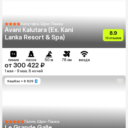
Калутара, Шри-Ланка
Avani Kalutara (Ex. Kani
8.9
Lanka Resort & Spa)
10 отзывов
линия
песок
50 м
78 км
везде
от 300 422 ₽
1 мая - 9 мая, 8 ночей
Кешбэк
+ 6 629
Галле, Шри-Ланка
Le Grande Galle