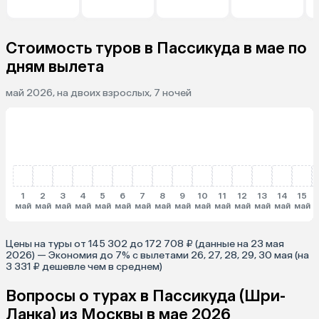
Стоимость туров в Пассикуда в мае по
дням вылета
май 2026, на двоих взрослых, 7 ночей
1
2
3
4
5
6
7
8
9
10
11
12
13
14
15
май
май
май
май
май
май
май
май
май
май
май
май
май
май
май
Цены на туры от 145 302 до 172 708 ₽ (данные на 23 мая
2026) — Экономия до 7% с вылетами 26, 27, 28, 29, 30 мая (на
3 331 ₽ дешевле чем в среднем)
Вопросы о турах в Пассикуда (Шри-
Ланка) из Москвы в мае 2026