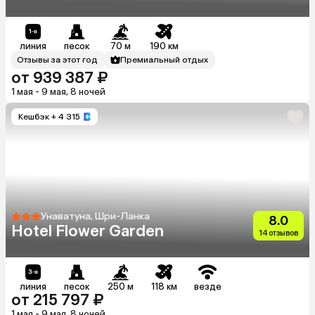
линия
песок
70 м
190 км
Отзывы за этот год
Премиальный отдых
от 939 387 ₽
1 мая - 9 мая, 8 ночей
Кешбэк
+ 4 315
Унаватуна, Шри-Ланка
8.0
Hotel Flower Garden
14 отзывов
линия
песок
250 м
118 км
везде
от 215 797 ₽
1 мая - 9 мая, 8 ночей