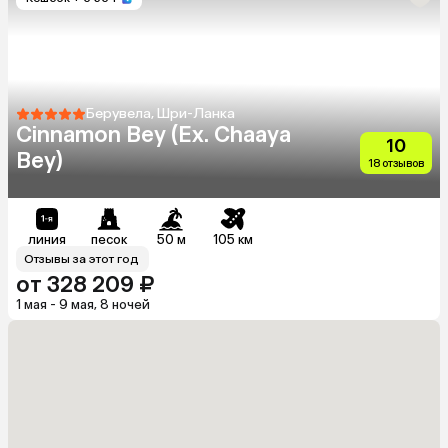
Берувела, Шри-Ланка
Cinnamon Bey (Ex. Chaaya
10
Bey)
18 отзывов
линия
песок
50 м
105 км
Отзывы за этот год
от 328 209 ₽
1 мая - 9 мая, 8 ночей