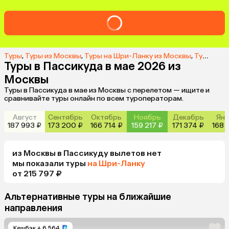
Туры
,
Туры из Москвы
,
Туры на Шри-Ланку из Москвы
,
Туры в Пассикуду из Москвы
Туры в Пассикуда в мае 2026 из
Москвы
Туры в Пассикуда в мае из Москвы с перелетом — ищите и
сравнивайте туры онлайн по всем туроператорам.
Август
Сентябрь
Октябрь
Ноябрь
Декабрь
Янв
187 993 ₽
173 200 ₽
166 714 ₽
159 217 ₽
171 374 ₽
168 
из
Москвы
в Пассикуду
вылетов нет
мы показали туры
на Шри-Ланку
от 215 797 ₽
Альтернативные туры на ближайшие
направления
Кешбэк
+ 6 564