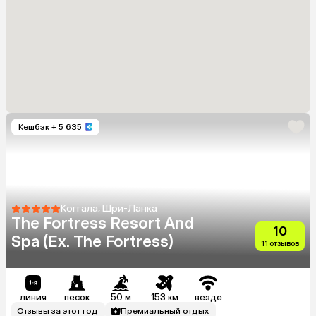
Кешбэк
+ 5 635
Коггала, Шри-Ланка
The Fortress Resort And
10
Spa (Ex. The Fortress)
11 отзывов
линия
песок
50 м
153 км
везде
Отзывы за этот год
Премиальный отдых