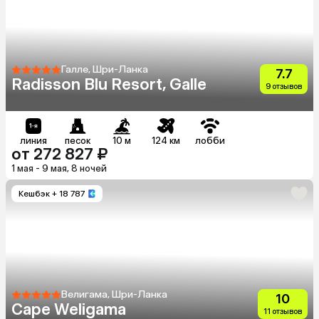
Галле, Шри-Ланка
7.7
Radisson Blu Resort, Galle
9 отзывов
линия
песок
10 м
124 км
лобби
от 272 827 ₽
1 мая - 9 мая, 8 ночей
Кешбэк
+ 18 787
Велигама, Шри-Ланка
10
Cape Weligama
11 отзывов