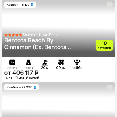
Кешбэк
+ 8 122
Бентота, Шри-Ланка
Bentota Beach By
10
Cinnamon (Ex. Bentota
7 отзывов
Beach)
линия
песок
20 м
99 км
лобби
от 406 117 ₽
1 мая - 9 мая, 8 ночей
Кешбэк
+ 22 998