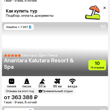
1 мая - 9 мая, 8 ночей
Как купить тур
Подбор, оплата, документы
Кешбэк
+ 7 267
Калутара, Шри-Ланка
Anantara Kalutara Resort &
10
Spa
14 отзывов
линия
песок
50 м
95 км
везде
Отзывы за этот год
Премиальный отдых
от 363 388 ₽
1 мая - 9 мая, 8 ночей