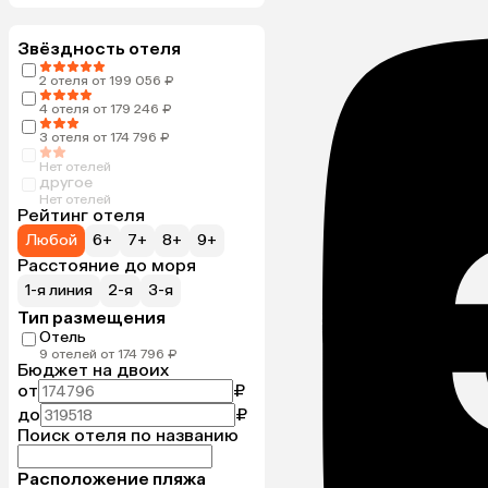
Звёздность отеля
2 отеля от 199 056 ₽
4 отеля от 179 246 ₽
3 отеля от 174 796 ₽
Нет отелей
другое
Нет отелей
Рейтинг отеля
Любой
6+
7+
8+
9+
Расстояние до моря
1-я линия
2-я
3-я
Тип размещения
Отель
9 отелей от 174 796 ₽
Бюджет на двоих
от
₽
до
₽
Поиск отеля по названию
Расположение пляжа