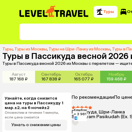
Туры
О
Туры
,
Туры из Москвы
,
Туры на Шри-Ланку из Москвы
,
Туры в П
Туры в Пассикуда весной 2026
Туры в Пассикуда весной 2026 из Москвы с перелетом — ищите
Август
Сентябрь
Октябрь
Ноябрь
187 168 ₽
167 838 ₽
165 077 ₽
159 468 ₽
По рекомендации
По цен
Узнайте, когда снизится
цена на туры в Пассикуду 1
мар.±2, на 6 ночей±2
Кешбэк
Пассикуда, Шри-Ланка
Оповестим в течение 1 минуты,
+ 3 981
Sun Siyam Pasikudah (Ex. 
если цена снизится
Узнать о снижении цены