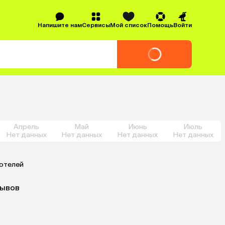
Напишите нам
Сервисы
Мой список
Помощь
Войти
Апрель
Май
Июнь
Июль
Нет данных
Нет данных
Нет данных
Нет данных
 отелей
зывов