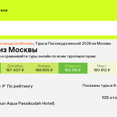
тели
ассикуду из Москвы
,
Туры в Пассикуда весной 2026 из Москвы
 из Москвы
 и сравнивайте туры онлайн по всем туроператорам.
Декабрь
Январь
Февраль
Март
167 407 ₽
166 855 ₽
162 316 ₽
180 812 ₽
Показаны туры в 9
е
По рейтингу
10
5 от
Sun Aqua Passikudah Hotel)