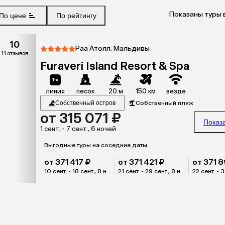
Показаны туры 
По цене
По рейтингу
10
Раа Атолл, Мальдивы
11 отзывов
Furaveri Island Resort & Spa
линия
песок
20 м
150 км
везде
Собственный остров
Собственный пляж
от 315 071 ₽
Показ
1 сент. - 7 сент., 6 ночей
Выгодные туры на соседние даты
от 371 417 ₽
от 371 421 ₽
от 371 8
10 сент. - 18 сент., 8 н.
21 сент. - 29 сент., 8 н.
22 сент. - 3