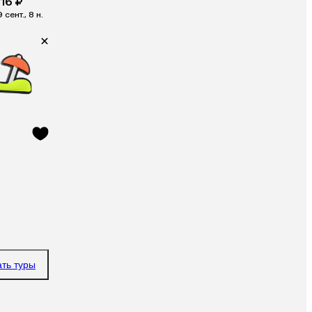
16 ₽
9 сент., 8 н.
ать туры