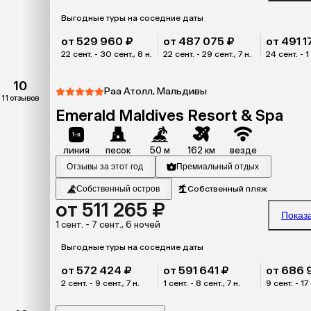
Выгодные туры на соседние даты
от 529 960 ₽
от 487 075 ₽
от 491 1
22 сент. - 30 сент., 8 н.
22 сент. - 29 сент., 7 н.
24 сент. - 1 
10
Раа Атолл, Мальдивы
11 отзывов
Emerald Maldives Resort & Spa
линия
песок
50 м
162 км
везде
Отзывы за этот год
Премиальный отдых
Собственный остров
Собственный пляж
от 511 265 ₽
Показ
1 сент. - 7 сент., 6 ночей
Выгодные туры на соседние даты
от 572 424 ₽
от 591 641 ₽
от 686 
2 сент. - 9 сент., 7 н.
1 сент. - 8 сент., 7 н.
9 сент. - 17 