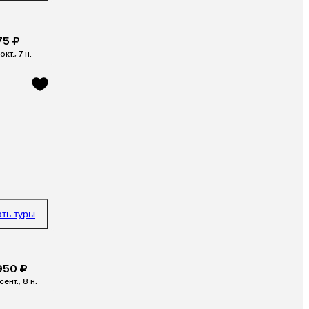
75 ₽
окт., 7 н.
ать туры
950 ₽
сент., 8 н.