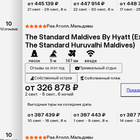
от 445 139 ₽
от 447 914 ₽
от 448 
21 сент. - 29 сент., 8 н.
22 сент. - 30 сент., 8 н.
17 сент. - 25
10
Раа Атолл, Мальдивы
10 отзывов
The Standard Maldives By Hyatt (E
The Standard Huruvalhi Maldives)
песок
5 м
147 км
везде
Отзывы за этот год
Премиальный отдых
Собственный остров
Собственный пляж
от 326 878 ₽
Показ
2 сент. - 8 сент., 6 ночей
Выгодные туры на соседние даты
от 387 439 ₽
от 387 443 ₽
от 387 
10 сент. - 18 сент., 8 н.
1 сент. - 9 сент., 8 н.
14 сент. - 2
10
Раа Атолл, Мальдивы