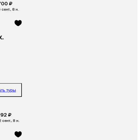
700 ₽
 сент., 8 н.
x.
ать туры
792 ₽
2 сент., 8 н.