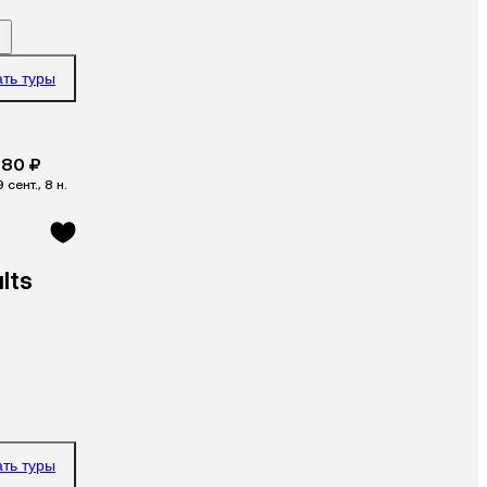
ать туры
380 ₽
9 сент., 8 н.
lts
ать туры