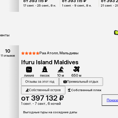
от 393 115 ₽
от 393 115 ₽
от 393 2
17 сент. - 25 сент., 8 н.
1 сент. - 9 сент., 8 н.
21 сент. - 2
менты
10
Раа Атолл, Мальдивы
11 отзывов
Ifuru Island Maldives
линия
песок
10 м
650 м
Отзывы за этот год
Премиальный отдых
Собственный остров
Собственный пляж
от 397 132 ₽
Показ
1 сент. - 7 сент., 6 ночей
Выгодные туры на соседние даты