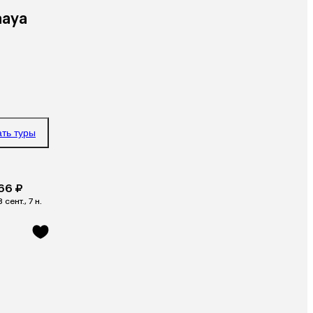
aaya
ать туры
66 ₽
 сент., 7 н.