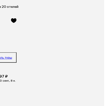
в 20 отелей
ать туры
97 ₽
0 сент., 8 н.