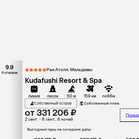
9.9
Раа Атолл, Мальдивы
6 отзывов
Kudafushi Resort & Spa
линия
песок
50 м
159 км
лобби
Собственный остров
Собственный пляж
от 331 206 ₽
Показ
2 сент. - 8 сент., 6 ночей
Выгодные туры на соседние даты