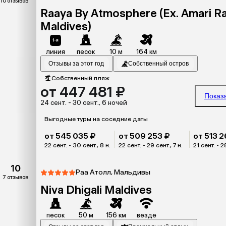
10 отзывов
Raaya By Atmosphere (Ex. Amari R
Maldives)
линия
песок
10 м
164 км
Отзывы за этот год
Собственный остров
Собственный пляж
от 447 481 ₽
Показ
24 сент. - 30 сент., 6 ночей
Выгодные туры на соседние даты
от 545 035 ₽
от 509 253 ₽
от 513 2
22 сент. - 30 сент., 8 н.
22 сент. - 29 сент., 7 н.
21 сент. - 28
10
Раа Атолл, Мальдивы
7 отзывов
Niva Dhigali Maldives
песок
50 м
156 км
везде