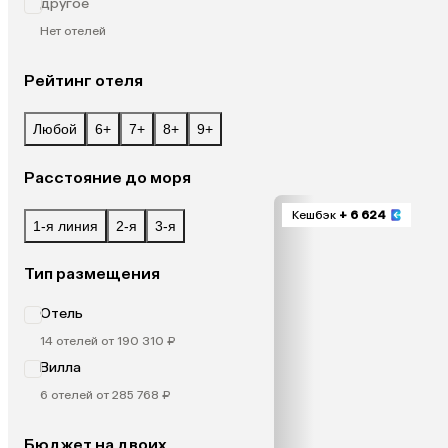
другое
Нет отелей
Рейтинг отеля
Любой
6+
7+
8+
9+
Расстояние до моря
Кешбэк
+ 6 624
1-я линия
2-я
3-я
Тип размещения
Отель
14 отелей от 190 310 ₽
Вилла
6 отелей от 285 768 ₽
Бюджет на двоих