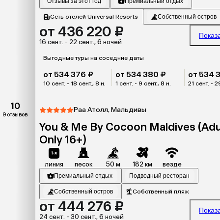
Отзывы за этот год
Премиальный отдых
Сеть отелей Universal Resorts
Собственный остров
от 436 220 ₽
Показ
16 сент. - 22 сент., 6 ночей
Выгодные туры на соседние даты
от 534 376 ₽
от 534 380 ₽
от 534 
10 сент. - 18 сент., 8 н.
1 сент. - 9 сент., 8 н.
21 сент. - 2
10
Раа Атолл, Мальдивы
9 отзывов
You & Me By Cocoon Maldives (Adu
Only 16+)
линия
песок
50 м
182 км
везде
Премиальный отдых
Подводный ресторан
Собственный остров
Собственный пляж
от 444 276 ₽
Показ
24 сент. - 30 сент., 6 ночей