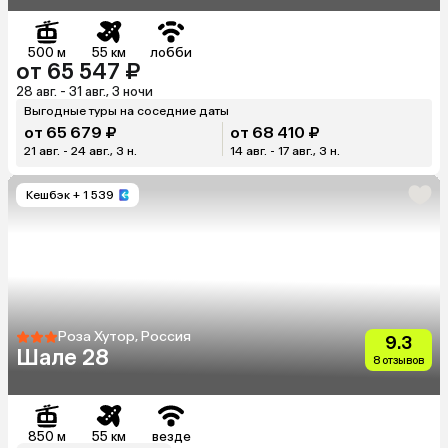
500 м
55 км
лобби
от 65 547 ₽
28 авг. - 31 авг., 3 ночи
Выгодные туры на соседние даты
от 65 679 ₽
от 68 410 ₽
21 авг. - 24 авг., 3 н.
14 авг. - 17 авг., 3 н.
Кешбэк
+ 1 539
Роза Хутор, Россия
9.3
Шале 28
8 отзывов
850 м
55 км
везде