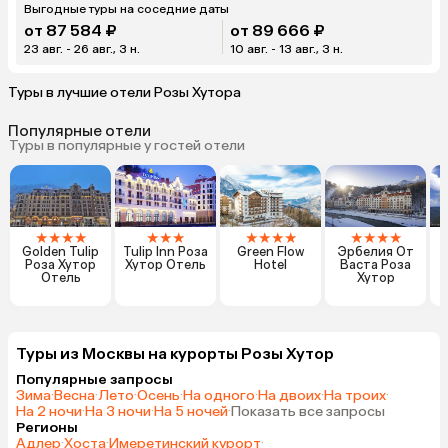
Выгодные туры на соседние даты
от 87 584 ₽
от 89 666 ₽
23 авг. - 26 авг., 3 н.
10 авг. - 13 авг., 3 н.
Туры в лучшие отели Розы Хутора
Популярные отели
Туры в популярные у гостей отели
★
★
★
★
★
★
★
★
★
★
★
★
★
★
★
Golden Tulip
Tulip Inn Роза
Green Flow
Эрбелия От
Роза Хутор
Хутор Отель
Hotel
Васта Роза
Отель
Хутор
Туры из Москвы на курорты Розы Хутор
Популярные запросы
Зима
·
Весна
·
Лето
·
Осень
·
На одного
·
На двоих
·
На троих
·
На 2 ночи
·
На 3 ночи
·
На 5 ночей
·
Показать все запросы
Регионы
Адлер
·
Хоста
·
Имеретинский курорт
·