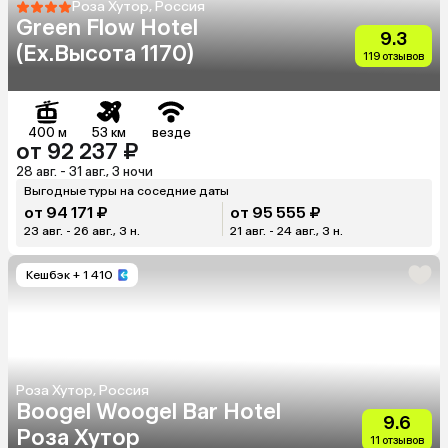
Роза Хутор, Россия
Green Flow Hotel
9.3
(Ex.Высота 1170)
119 отзывов
400 м
53 км
везде
от 92 237 ₽
28 авг. - 31 авг., 3 ночи
Выгодные туры на соседние даты
от 94 171 ₽
от 95 555 ₽
23 авг. - 26 авг., 3 н.
21 авг. - 24 авг., 3 н.
Кешбэк
+ 1 410
Роза Хутор, Россия
Boogel Woogel Bar Hotel
9.6
Роза Хутор
11 отзывов