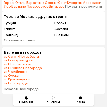
Город-Отель Бархатные Сезоны
·
Сочи
·
Курортный городок
·
Лоо
·
Вардане
·
Лазаревское
·
Витязево
·
Показать все регионы
Туры из Москвы в другие страны
Турция
Россия
Египет
Абхазия
Таиланд
Вьетнам
Остальные страны
ОАЭ
Танзания
Индия
Кипр
Вылеты из городов
Марокко
Гонконг
из Санкт-Петербурга
Саудовская Аравия
Бахрейн
из Екатеринбурга
из Новосибирска
из Нижнего Новгорода
из Челябинска
из Омска
из Красноярска
из Волгограда
Показать все города
Подписка
Фильтры
Карта