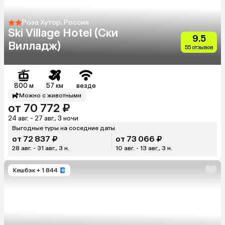
Роза Хутор, Россия
Ski Village Hotel (Ски
9.5
Вилладж)
55 отзывов
800 м
57 км
везде
Можно с животными
от 70 772 ₽
24 авг. - 27 авг., 3 ночи
Выгодные туры на соседние даты
от 72 837 ₽
от 73 066 ₽
28 авг. - 31 авг., 3 н.
10 авг. - 13 авг., 3 н.
Кешбэк
+ 1 844