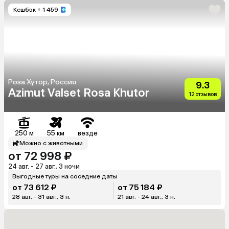
Кешбэк
+ 1 459
Роза Хутор, Россия
9.3
Azimut Valset Rosa Khutor
12 отзывов
250 м
55 км
везде
Можно с животными
от 72 998 ₽
24 авг. - 27 авг., 3 ночи
Выгодные туры на соседние даты
от 73 612 ₽
от 75 184 ₽
28 авг. - 31 авг., 3 н.
21 авг. - 24 авг., 3 н.