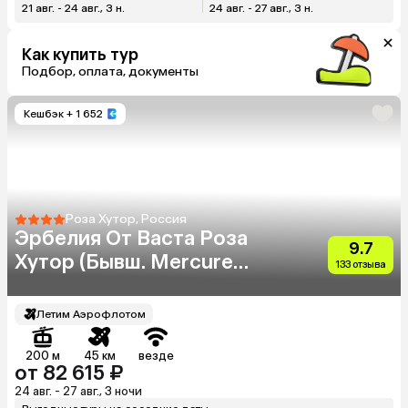
21 авг. - 24 авг., 3 н.
24 авг. - 27 авг., 3 н.
Как купить тур
Подбор, оплата, документы
Кешбэк
+ 1 652
Роза Хутор, Россия
Эрбелия От Васта Роза
9.7
Хутор (Бывш. Mercure
133 отзыва
Rosa Khutor)
Летим Аэрофлотом
200 м
45 км
везде
от 82 615 ₽
24 авг. - 27 авг., 3 ночи