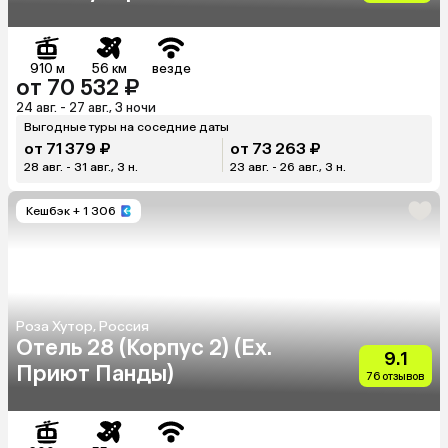
910 м
56 км
везде
от 70 532 ₽
24 авг. - 27 авг., 3 ночи
Выгодные туры на соседние даты
от 71 379 ₽
от 73 263 ₽
28 авг. - 31 авг., 3 н.
23 авг. - 26 авг., 3 н.
Кешбэк
+ 1 306
Роза Хутор, Россия
Отель 28 (Корпус 2) (Ex.
9.1
Приют Панды)
76 отзывов