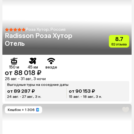
Роза Хутор, Россия
Radisson Роза Хутор
8.7
Отель
82 отзыва
150 м
45 км
везде
от 88 018 ₽
28 авг. - 31 авг., 3 ночи
Выгодные туры на соседние даты
от 89 287 ₽
от 90 153 ₽
24 авг. - 27 авг., 3 н.
15 авг. - 18 авг., 3 н.
Кешбэк
+ 1 306