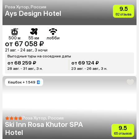
Роза Хутор, Россия
9.5
Ays Design Hotel
82 отзыва
500 м
55 км
лобби
от 67 058 ₽
21 авг. - 24 авг., 3 ночи
Выгодные туры на соседние даты
от 68 259 ₽
от 69 124 ₽
28 авг. - 31 авг., 3 н.
23 авг. - 26 авг., 3 н.
Кешбэк
+ 1 549
Роза Хутор, Россия
Ski Inn Rosa Khutor SPA
9.5
Hotel
65 отзывов