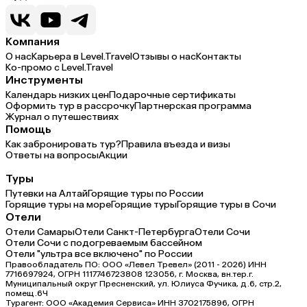
Компания
О нас
Карьера в Level.Travel
Отзывы о нас
Контакты
Ко-промо с Level.Travel
Инструменты
Календарь низких цен
Подарочные сертификаты
Оформить тур в рассрочку
Партнерская программа
Журнал о путешествиях
Помощь
Как забронировать тур?
Правила въезда и визы
Ответы на вопросы
Акции
Туры
Путевки на Алтай
Горящие туры по России
Горящие туры на море
Горящие туры
Горящие туры в Сочи
Отели
Отели Самары
Отели Санкт-Петербурга
Отели Сочи
Отели Сочи с подогреваемым бассейном
Отели "ультра все включено" по России
Правообладатель ПО: ООО «Левел Тревел» (2011 - 2026) ИНН
7716697924, ОГРН 1117746723808 123056, г. Москва, вн.тер.г.
Муниципальный округ Пресненский, ул. Юлиуса Фучика, д.6, стр.2,
помещ.6Ч
Турагент: ООО «Академия Сервиса» ИНН 3702175896, ОГРН