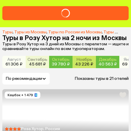
Туры
,
Туры из Москвы
,
Туры по России из Москвы
,
Туры на Розу Хутор из Москвы
Туры в Розу Хутор на 2 ночи из Москвы
Туры в Розу Хутор на 3 дней из Москвы с перелетом — ищите и
сравнивайте туры онлайн по всем туроператорам.
Август
Сентябрь
Октябрь
Ноябрь
Декабрь
Янв
61 306 ₽
45 681 ₽
39 780 ₽
43 226 ₽
40 563 ₽
69 2
По рекомендации
Показаны туры в 21 отелей
Кешбэк
+ 1 479
Роза Хутор, Россия