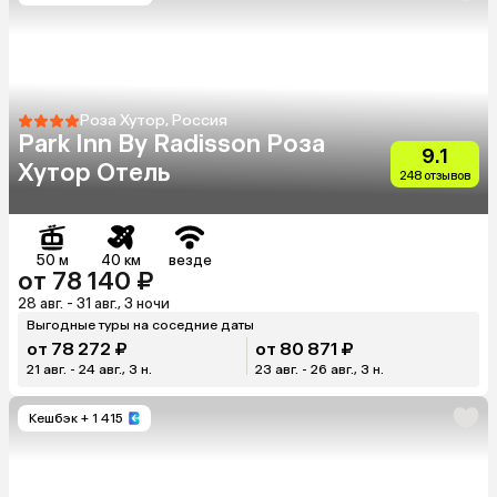
Роза Хутор, Россия
Park Inn By Radisson Роза
9.1
Хутор Отель
248 отзывов
50 м
40 км
везде
от 78 140 ₽
28 авг. - 31 авг., 3 ночи
Выгодные туры на соседние даты
от 78 272 ₽
от 80 871 ₽
21 авг. - 24 авг., 3 н.
23 авг. - 26 авг., 3 н.
Кешбэк
+ 1 415