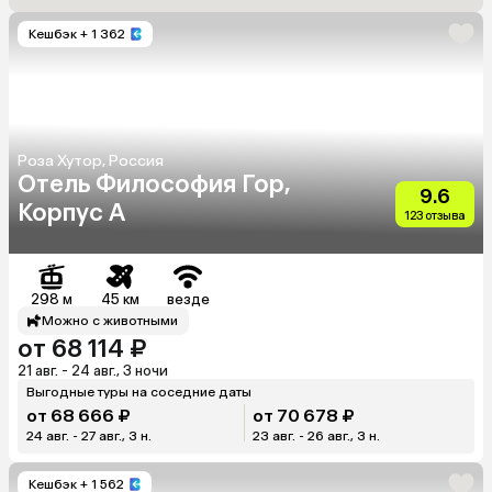
Кешбэк
+ 1 362
Роза Хутор, Россия
Отель Философия Гор,
9.6
Корпус А
123 отзыва
298 м
45 км
везде
Можно с животными
от 68 114 ₽
21 авг. - 24 авг., 3 ночи
Выгодные туры на соседние даты
от 68 666 ₽
от 70 678 ₽
24 авг. - 27 авг., 3 н.
23 авг. - 26 авг., 3 н.
Кешбэк
+ 1 562