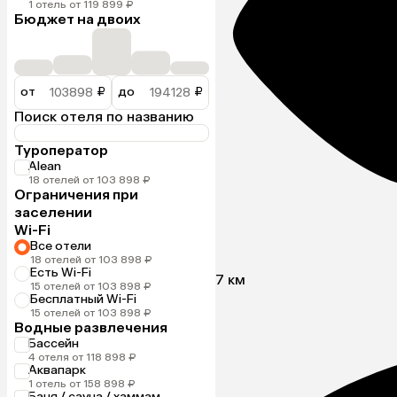
1 отель от 119 899 ₽
Бюджет на двоих
от
₽
до
₽
Поиск отеля по названию
Туроператор
Alean
18 отелей от 103 898 ₽
Ограничения при
заселении
Wi-Fi
Все отели
18 отелей от 103 898 ₽
Есть Wi-Fi
7 км
15 отелей от 103 898 ₽
Бесплатный Wi-Fi
15 отелей от 103 898 ₽
Водные развлечения
Бассейн
4 отеля от 118 898 ₽
Аквапарк
1 отель от 158 898 ₽
Баня / сауна / хаммам