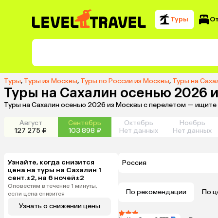
Туры
О
Туры
,
Туры из Москвы
,
Туры по России из Москвы
,
Туры на Саха
Туры на Сахалин осенью 2026 
Туры на Сахалин осенью 2026 из Москвы с перелетом — ищите 
Август
Сентябрь
Октябрь
Ноябрь
127 275 ₽
103 898 ₽
Нет данных
Нет данных
Узнайте, когда снизится
Россия
цена на туры на Сахалин 1
сент.±2, на 6 ночей±2
Оповестим в течение 1 минуты,
По рекомендации
По ц
если цена снизится
Узнать о снижении цены