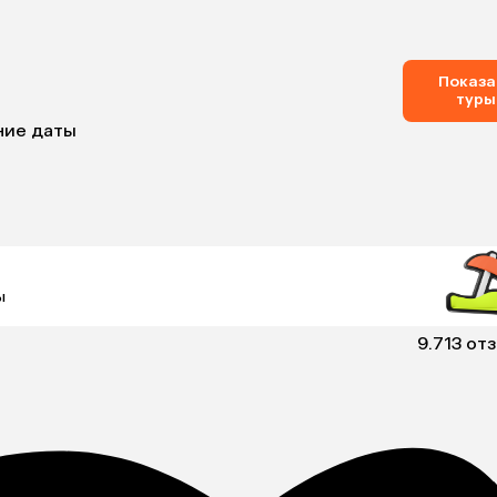
Показа
туры
ние даты
ы
9.7
13 от