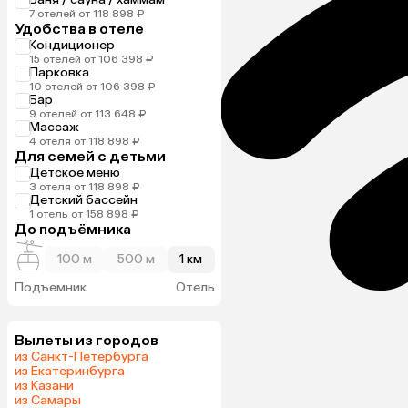
7 отелей от 118 898 ₽
Удобства в отеле
Кондиционер
15 отелей от 106 398 ₽
Парковка
10 отелей от 106 398 ₽
Бар
9 отелей от 113 648 ₽
Массаж
4 отеля от 118 898 ₽
Для семей с детьми
Детское меню
3 отеля от 118 898 ₽
Детский бассейн
1 отель от 158 898 ₽
До подъёмника
100 м
500 м
1 км
Подъемник
Отель
Вылеты из городов
из Санкт-Петербурга
из Екатеринбурга
из Казани
из Самары