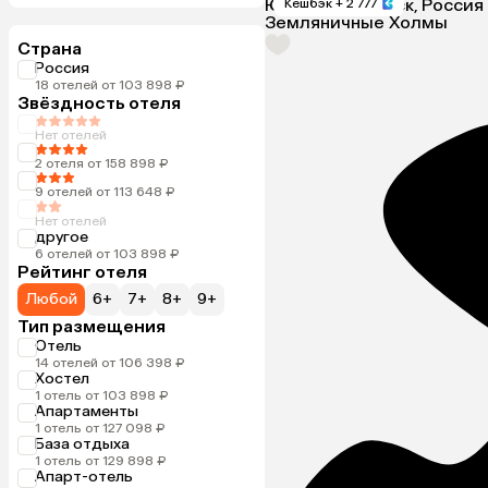
Южно-Сахалинск, Россия
Кешбэк
+ 2 777
Земляничные Холмы
Страна
Россия
18 отелей от 103 898 ₽
Звёздность отеля
Нет отелей
2 отеля от 158 898 ₽
9 отелей от 113 648 ₽
Нет отелей
другое
6 отелей от 103 898 ₽
Рейтинг отеля
Любой
6+
7+
8+
9+
Тип размещения
Отель
14 отелей от 106 398 ₽
Хостел
1 отель от 103 898 ₽
Апартаменты
1 отель от 127 098 ₽
База отдыха
1 отель от 129 898 ₽
Апарт-отель