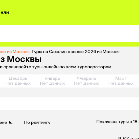
тели
лин из Москвы
,
Туры на Сахалин осенью 2026 из Москвы
из Москвы
и сравнивайте туры онлайн по всем туроператорам.
Декабрь
Январь
Февраль
Март
Нет данных
Нет данных
Нет данных
Нет данных
Показаны туры в 18
ене
По рейтингу
9.8
7 от