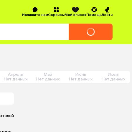
Напишите нам
Сервисы
Мой список
Помощь
Войти
Апрель
Май
Июнь
Июль
Нет данных
Нет данных
Нет данных
Нет данных
 отелей
зывов