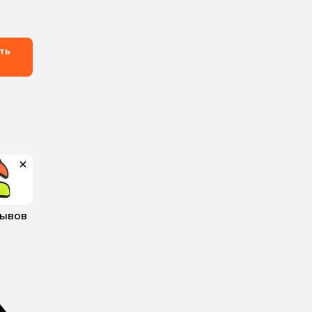
ть
зывов