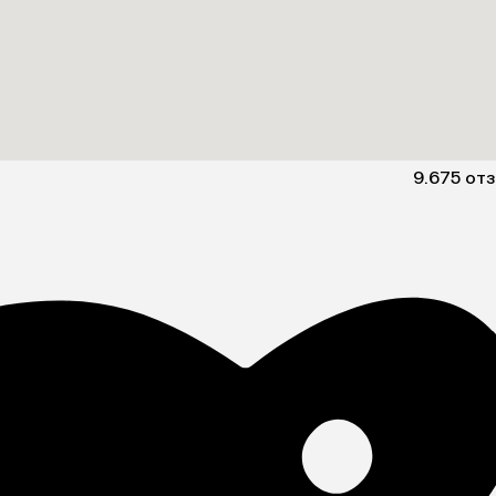
9.6
75 от