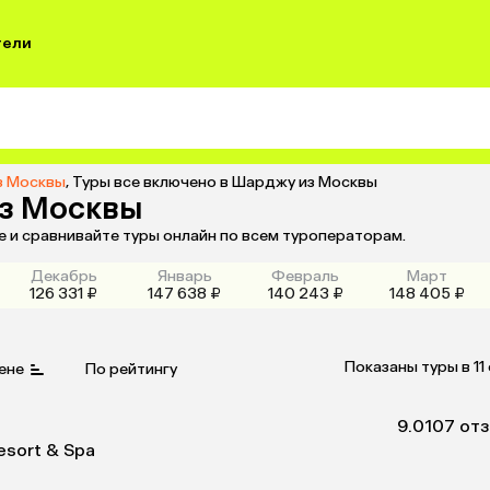
тели
з Москвы
,
Туры все включено в Шарджу из Москвы
из Москвы
 и сравнивайте туры онлайн по всем туроператорам.
Декабрь
Январь
Февраль
Март
126 331 ₽
147 638 ₽
140 243 ₽
148 405 ₽
Показаны туры в 11
ене
По рейтингу
9.0
107 от
esort & Spa