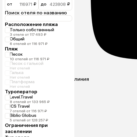
от
₽
до
₽
Поиск отеля по названию
Расположение пляжа
Только собственный
3 отеля от 117 493 ₽
Общий
6 отелей от 116 971 ₽
Пляж
Песок
10 отелей от 116 971 ₽
Песок с галькой
Нет отелей
Галька
Нет отелей
линия
Платформа
Нет отелей
Туроператор
Level.Travel
8 отелей от 133 965 ₽
ICS Travel
7 отелей от 116 971 ₽
Biblio Globus
5 отелей от 128 257 ₽
Ограничения при
заселении