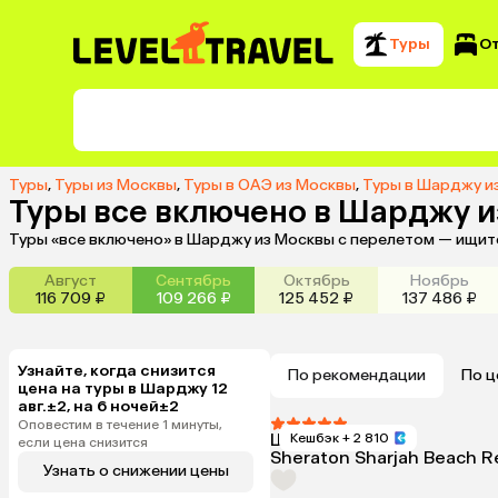
Туры
О
Туры
,
Туры из Москвы
,
Туры в ОАЭ из Москвы
,
Туры в Шарджу и
Туры все включено в Шарджу 
Туры «все включено» в Шарджу из Москвы с перелетом — ищите
Август
Сентябрь
Октябрь
Ноябрь
116 709 ₽
109 266 ₽
125 452 ₽
137 486 ₽
Узнайте, когда снизится
По рекомендации
По ц
цена на туры в Шарджу 12
авг.±2, на 6 ночей±2
Оповестим в течение 1 минуты,
Шарджа, ОАЭ
Кешбэк
+ 2 810
если цена снизится
Sheraton Sharjah Beach R
Узнать о снижении цены