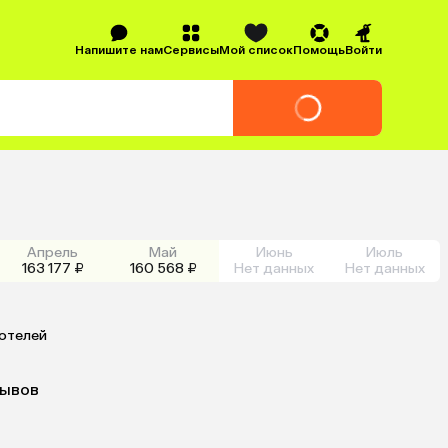
Напишите нам
Сервисы
Мой список
Помощь
Войти
Апрель
Май
Июнь
Июль
163 177 ₽
160 568 ₽
Нет данных
Нет данных
 отелей
зывов