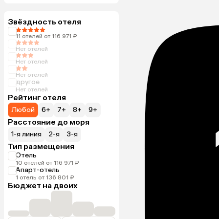
Звёздность отеля
11 отелей от 116 971 ₽
Нет отелей
Нет отелей
Нет отелей
другое
Нет отелей
Рейтинг отеля
Любой
6+
7+
8+
9+
Расстояние до моря
1-я линия
2-я
3-я
Тип размещения
Отель
10 отелей от 116 971 ₽
Апарт-отель
1 отель от 136 801 ₽
Бюджет на двоих