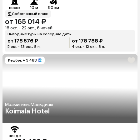
песок
10 м
90 км
Собственный пляж
от 165 014 ₽
16 окт. - 22 окт., 6 ночей
Выгодные туры на соседние даты
от 178 576 ₽
от 178 788 ₽
5 окт. - 13 окт., 8 н.
4 окт. - 12 окт., 8 н.
Кешбэк
+ 3 488
Маамигили, Мальдивы
Koimala Hotel
везде