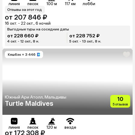
линия
песок
100 м
117 км
лобби
Отзывы за этот год
от 207 846 ₽
16 окт. - 22 окт., 6 ночей
Выгодные туры на соседние даты
от 228 660 ₽
от 228 752 ₽
4 окт. - 12 окт., 8 н.
5 окт. - 13 окт., 8 н.
Кешбэк
+ 3 446
Южный Ари Атолл, Мальдивы
10
Turtle Maldives
5 отзывов
линия
песок
120 м
везде
от 172 308 ₽