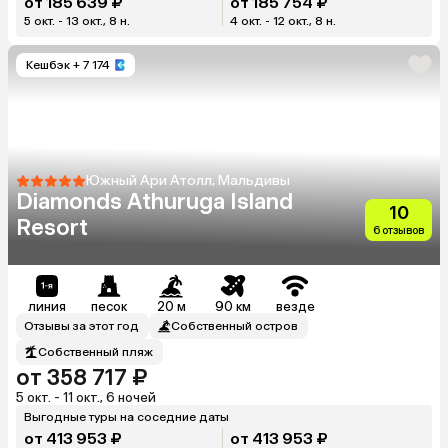
от 185 639 ₽
от 185 754 ₽
5 окт. - 13 окт., 8 н.
4 окт. - 12 окт., 8 н.
Кешбэк
+ 7 174
Южный Ари Атолл, Мальдивы
Diamonds Athuruga Island
10
Resort
6 отзывов
линия
песок
20 м
90 км
везде
Отзывы за этот год
Собственный остров
Собственный пляж
от 358 717 ₽
5 окт. - 11 окт., 6 ночей
Выгодные туры на соседние даты
от 413 953 ₽
от 413 953 ₽