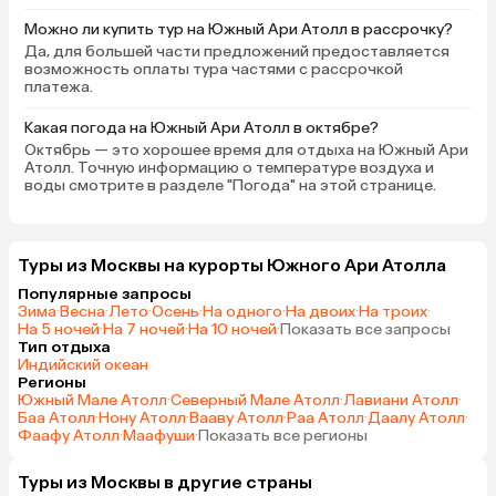
Можно ли купить тур на Южный Ари Атолл в рассрочку?
Да, для большей части предложений предоставляется
возможность оплаты тура частями с рассрочкой
платежа.
Какая погода на Южный Ари Атолл в октябре?
Октябрь — это хорошее время для отдыха на Южный Ари
Атолл. Точную информацию о температуре воздуха и
воды смотрите в разделе "Погода" на этой странице.
Туры из Москвы на курорты Южного Ари Атолла
Популярные запросы
Зима
·
Весна
·
Лето
·
Осень
·
На одного
·
На двоих
·
На троих
·
На 5 ночей
·
На 7 ночей
·
На 10 ночей
·
Показать все запросы
Тип отдыха
Индийский океан
Регионы
Южный Мале Атолл
·
Северный Мале Атолл
·
Лавиани Атолл
·
Баа Атолл
·
Нону Атолл
·
Вааву Атолл
·
Раа Атолл
·
Даалу Атолл
·
Фаафу Атолл
·
Маафуши
·
Показать все регионы
Туры из Москвы в другие страны