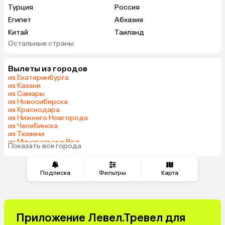
Турция
Россия
Египет
Абхазия
Китай
Таиланд
Остальные страны
Вьетнам
ОАЭ
Мальдивы
Тунис
Вылеты из городов
Грузия
Танзания
из Екатеринбурга
Индонезия
Беларусь
из Казани
из Самары
Армения
Сейшелы
из Новосибирска
Шри-Ланка
Казахстан
из Краснодара
из Нижнего Новгорода
Азербайджан
Узбекистан
из Челябинска
Черногория
Маврикий
из Тюмени
из Минеральных Вод
Индия
Япония
Показать все города
из Омска
Сербия
Кипр
Малайзия
Марокко
Подписка
Фильтры
Карта
Катар
Южная Корея
Киргизия
Оман
Иордания
Филиппины
Приложение Левел.Тревел для
Израиль
Гонконг