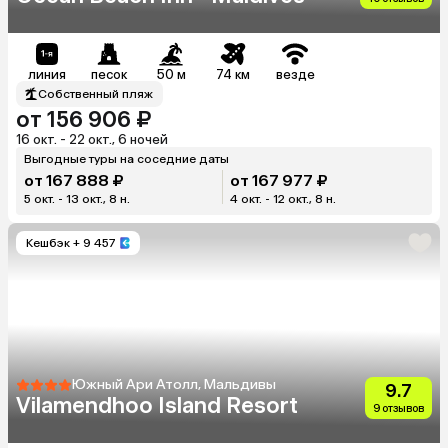
линия
песок
50 м
74 км
везде
Собственный пляж
от 156 906 ₽
16 окт. - 22 окт., 6 ночей
Выгодные туры на соседние даты
от 167 888 ₽
от 167 977 ₽
5 окт. - 13 окт., 8 н.
4 окт. - 12 окт., 8 н.
Кешбэк
+ 9 457
Южный Ари Атолл, Мальдивы
9.7
Vilamendhoo Island Resort
9 отзывов