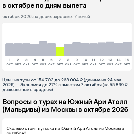
в октябре по дням вылета
октябрь 2026, на двоих взрослых, 7 ночей
1
2
3
4
5
6
7
8
9
10
11
12
13
14
15
окт
окт
окт
окт
окт
окт
окт
окт
окт
окт
окт
окт
окт
окт
окт
Цены на туры от 154 703 до 268 004 ₽ (данные на 24 мая
2026) — Экономия до 27% с вылетом 7 октября (на 55 839 ₽
дешевле чем в среднем)
Вопросы о турах на Южный Ари Атолл
(Мальдивы) из Москвы в октябре 2026
Сколько стоит путевка на Южный Ари Атолл из Москвы в
октябре?