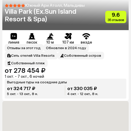
Южный Ари Атолл, Мальдивы
Villa Park (Ex.Sun Island
9.6
Resort & Spa)
35 отзывов
линия
песок
10 м
107 км
везде
Отзывы за этот год
Обновлен в 2024 году
Сеть отелей Villa Resorts
Собственный остров
Собственный пляж
от 278 454 ₽
1 окт. - 7 окт., 6 ночей
Выгодные туры на соседние даты
от 324 717 ₽
от 330 035 ₽
5 окт. - 13 окт., 8 н.
4 окт. - 12 окт., 8 н.