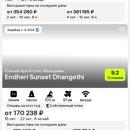
Выгодные туры на соседние даты
от 354 280 ₽
от 361 195 ₽
2 окт. - 10 окт., 8 н.
4 окт. - 12 окт., 8 н.
Кешбэк
+ 3 404
Южный Ари Атолл, Мальдивы
9.2
Endheri Sunset Dhangethi
12 отзывов
линия
песок
100 м
91 км
везде
Отзывы за этот год
Собственный пляж
от 170 238 ₽
16 окт. - 22 окт., 6 ночей
Выгодные туры на соседние даты