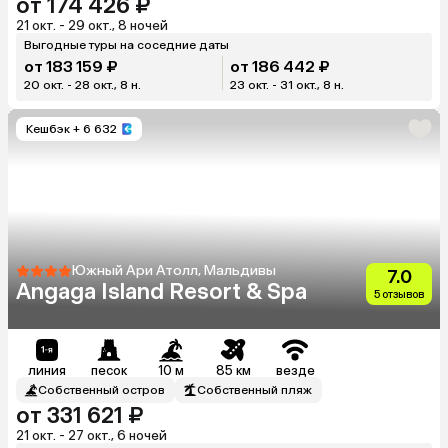
от 174 426 ₽
21 окт. - 29 окт., 8 ночей
Выгодные туры на соседние даты
от 183 159 ₽
от 186 442 ₽
20 окт. - 28 окт., 8 н.
23 окт. - 31 окт., 8 н.
Кешбэк
+ 6 632
Южный Ари Атолл, Мальдивы
7.0
Angaga Island Resort & Spa
5 отзывов
линия
песок
10 м
85 км
везде
Собственный остров
Собственный пляж
от 331 621 ₽
21 окт. - 27 окт., 6 ночей