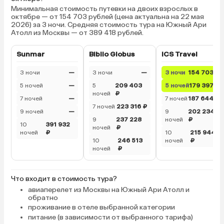
Минимальная стоимость путевки на двоих взрослых в
октябре — от 154 703 рублей (цена актуальна на 22 мая
2026) за 3 ночи. Средняя стоимость тура на Южный Ари
Атолл из Москвы — от 389 418 рублей.
Sunmar
Biblio Globus
ICS Travel
3 ночи
—
3 ночи
—
3 ночи
154 703 ₽
5 ночей
—
5
209 403
5 ночей
179 397 ₽
ночей
₽
7 ночей
—
7 ночей
187 644 ₽
7 ночей
223 316 ₽
9 ночей
—
9
202 234
9
237 228
ночей
₽
10
391 932
ночей
₽
ночей
₽
10
215 944
10
246 513
ночей
₽
ночей
₽
Что входит в стоимость тура?
авиаперелет из Москвы на Южный Ари Атолл и
обратно
проживание в отеле выбранной категории
питание (в зависимости от выбранного тарифа)