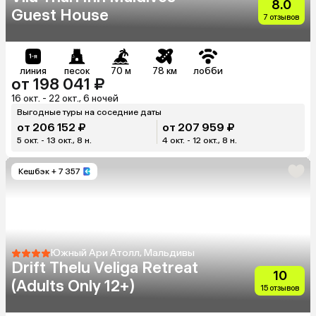
8.0
Guest House
7 отзывов
линия
песок
70 м
78 км
лобби
от 198 041 ₽
16 окт. - 22 окт., 6 ночей
Выгодные туры на соседние даты
от 206 152 ₽
от 207 959 ₽
5 окт. - 13 окт., 8 н.
4 окт. - 12 окт., 8 н.
Кешбэк
+ 7 357
Южный Ари Атолл, Мальдивы
Drift Thelu Veliga Retreat
10
(Adults Only 12+)
15 отзывов