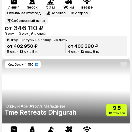
линия
песок
50 м
96 км
везде
Отзывы за этот год
Собственный остров
Собственный пляж
от 346 110 ₽
3 окт. - 9 окт., 6 ночей
Выгодные туры на соседние даты
от 402 950 ₽
от 403 388 ₽
5 окт. - 13 окт., 8 н.
4 окт. - 12 окт., 8 н.
Кешбэк
+ 4 156
Южный Ари Атолл, Мальдивы
9.5
Tme Retreats Dhigurah
10 отзывов