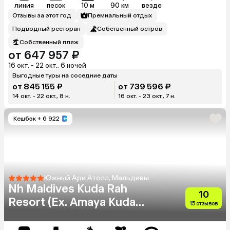
линия
песок
10 м
90 км
везде
Отзывы за этот год
Премиальный отдых
Подводный ресторан
Собственный остров
Собственный пляж
от 647 957 ₽
16 окт. - 22 окт., 6 ночей
Выгодные туры на соседние даты
от 845 155 ₽
от 739 596 ₽
14 окт. - 22 окт., 8 н.
16 окт. - 23 окт., 7 н.
Кешбэк
+ 6 922
Южный Ари Атолл, Мальдивы
Nh Maldives Kuda Rah
10
Resort (Ex. Amaya Kuda
15 отзывов
Rah)