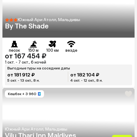
Южный Ари Атолл, Мальдивы
By The Shade
песок
150 м
100 км
везде
от 167 454 ₽
1 окт. - 7 окт., 6 ночей
Выгодные туры на соседние даты
от 181 912 ₽
от 182 104 ₽
5 окт. - 13 окт., 8 н.
4 окт. - 12 окт., 8 н.
Кешбэк
+ 3 960
Южный Ари Атолл, Мальдивы
Vilu Thari Inn Maldives