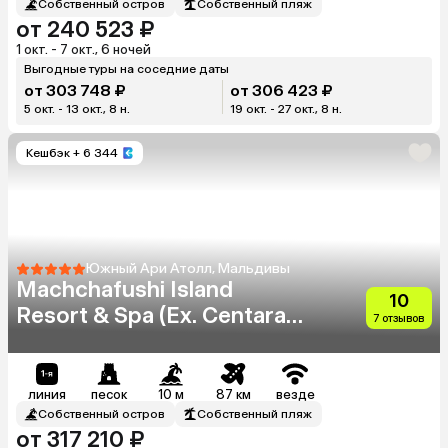
Собственный остров
Собственный пляж
от 240 523 ₽
1 окт. - 7 окт., 6 ночей
Выгодные туры на соседние даты
от 303 748 ₽
от 306 423 ₽
5 окт. - 13 окт., 8 н.
19 окт. - 27 окт., 8 н.
Кешбэк
+ 6 344
Южный Ари Атолл, Мальдивы
Machchafushi Island
10
Resort & Spa (Ex. Centara
7 отзывов
Grand Island Resort & Spa
Maldives)
линия
песок
10 м
87 км
везде
Собственный остров
Собственный пляж
от 317 210 ₽