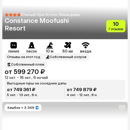
Южный Ари Атолл, Мальдивы
Constance Moofushi
10
Resort
7 отзывов
линия
песок
10 м
80 км
везде
Отзывы за этот год
Собственный остров
Собственный пляж
от 599 270 ₽
12 окт. - 18 окт., 6 ночей
Выгодные туры на соседние даты
от 749 361 ₽
от 749 879 ₽
5 окт. - 13 окт., 8 н.
4 окт. - 12 окт., 8 н.
Кешбэк
+ 3 349