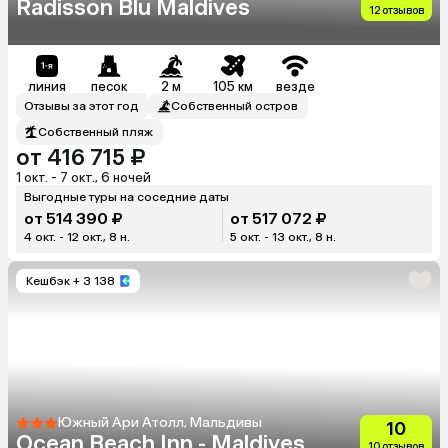
Radisson Blu Maldives
12 отзывов
линия
песок
2 м
105 км
везде
Отзывы за этот год
Собственный остров
Собственный пляж
от 416 715 ₽
1 окт. - 7 окт., 6 ночей
Выгодные туры на соседние даты
от 514 390 ₽
от 517 072 ₽
4 окт. - 12 окт., 8 н.
5 окт. - 13 окт., 8 н.
Кешбэк
+ 3 138
Южный Ари Атолл, Мальдивы
10
Ocean Beach Inn - Maldives
10 отзывов