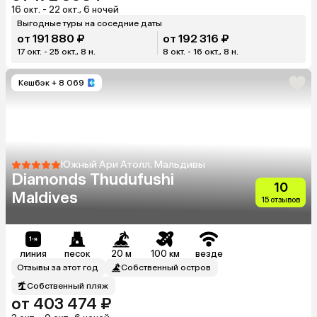
16 окт. - 22 окт., 6 ночей
Выгодные туры на соседние даты
от 191 880 ₽
от 192 316 ₽
17 окт. - 25 окт., 8 н.
8 окт. - 16 окт., 8 н.
Кешбэк
+ 8 069
Южный Ари Атолл, Мальдивы
Diamonds Thudufushi
10
Maldives
15 отзывов
линия
песок
20 м
100 км
везде
Отзывы за этот год
Собственный остров
Собственный пляж
от 403 474 ₽