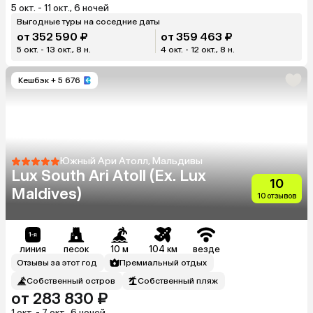
5 окт. - 11 окт., 6 ночей
Выгодные туры на соседние даты
от 352 590 ₽
от 359 463 ₽
5 окт. - 13 окт., 8 н.
4 окт. - 12 окт., 8 н.
Кешбэк
+ 5 676
Южный Ари Атолл, Мальдивы
Lux South Ari Atoll (Ex. Lux
10
Maldives)
10 отзывов
линия
песок
10 м
104 км
везде
Отзывы за этот год
Премиальный отдых
Собственный остров
Собственный пляж
от 283 830 ₽
1 окт. - 7 окт., 6 ночей