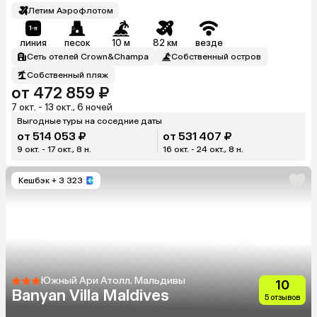
Летим Аэрофлотом
линия
песок
10 м
82 км
везде
Сеть отелей Crown&Champa
Собственный остров
Собственный пляж
от 472 859 ₽
7 окт. - 13 окт., 6 ночей
Выгодные туры на соседние даты
от 514 053 ₽
от 531 407 ₽
9 окт. - 17 окт., 8 н.
16 окт. - 24 окт., 8 н.
Кешбэк
+ 3 323
Южный Ари Атолл, Мальдивы
10
Banyan Villa Maldives
5 отзывов