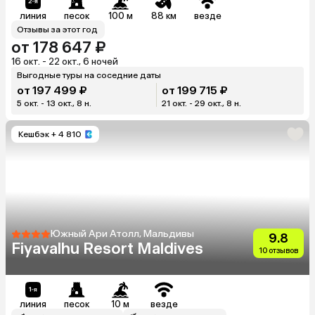
линия
песок
100 м
88 км
везде
Отзывы за этот год
от 178 647 ₽
16 окт. - 22 окт., 6 ночей
Выгодные туры на соседние даты
от 197 499 ₽
от 199 715 ₽
5 окт. - 13 окт., 8 н.
21 окт. - 29 окт., 8 н.
Кешбэк
+ 4 810
Южный Ари Атолл, Мальдивы
9.8
Fiyavalhu Resort Maldives
10 отзывов
линия
песок
10 м
везде