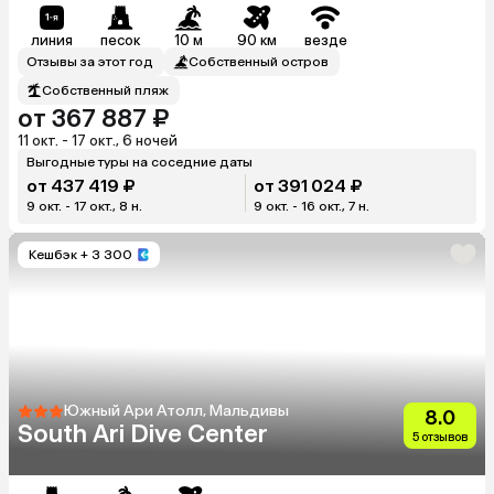
линия
песок
10 м
90 км
везде
Отзывы за этот год
Собственный остров
Собственный пляж
от 367 887 ₽
11 окт. - 17 окт., 6 ночей
Выгодные туры на соседние даты
от 437 419 ₽
от 391 024 ₽
9 окт. - 17 окт., 8 н.
9 окт. - 16 окт., 7 н.
Кешбэк
+ 3 300
Южный Ари Атолл, Мальдивы
8.0
South Ari Dive Center
5 отзывов