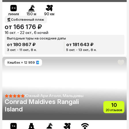
линия
150 м
90 км
Собственный пляж
от 166 176 ₽
16 окт. - 22 окт., 6 ночей
Выгодные туры на соседние даты
от 180 867 ₽
от 181 643 ₽
3 окт. - 11 окт., 8 н.
5 окт. - 13 окт., 8 н.
Кешбэк
+ 12 959
Южный Ари Атолл, Мальдивы
Conrad Maldives Rangali
10
Island
20 отзывов