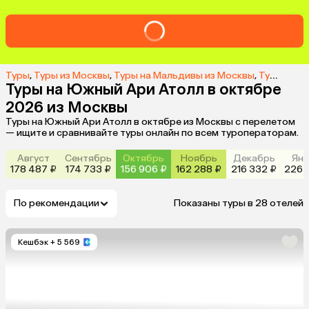
Туры
,
Туры из Москвы
,
Туры на Мальдивы из Москвы
,
Туры в Южный Ари Атолл из Москвы
Туры на Южный Ари Атолл в октябре
2026 из Москвы
Туры на Южный Ари Атолл в октябре из Москвы с перелетом
— ищите и сравнивайте туры онлайн по всем туроператорам.
Август
Сентябрь
Октябрь
Ноябрь
Декабрь
Янв
178 487 ₽
174 733 ₽
156 906 ₽
162 288 ₽
216 332 ₽
226 
По рекомендации
Показаны туры в 28 отелей
Кешбэк
+ 5 569