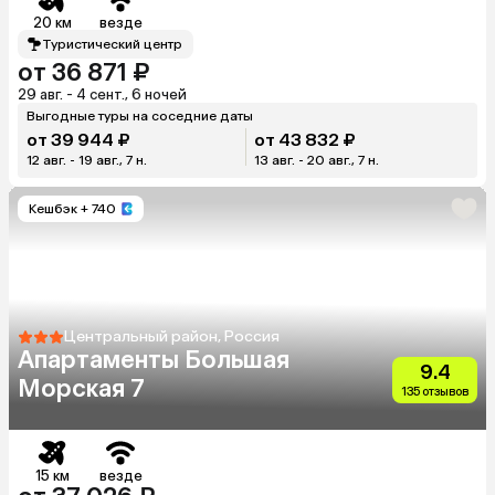
20 км
везде
Туристический центр
от 36 871 ₽
29 авг. - 4 сент., 6 ночей
Выгодные туры на соседние даты
от 39 944 ₽
от 43 832 ₽
12 авг. - 19 авг., 7 н.
13 авг. - 20 авг., 7 н.
Кешбэк
+ 740
Центральный район, Россия
Апартаменты Большая
9.4
Морская 7
135 отзывов
15 км
везде