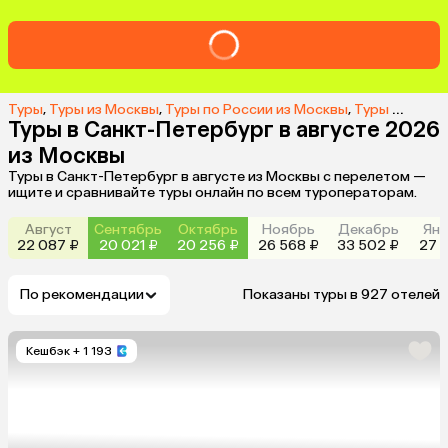
Туры
,
Туры из Москвы
,
Туры по России из Москвы
,
Туры в Санкт-Петербург из Москвы
Туры в Санкт-Петербург в августе 2026
из Москвы
Туры в Санкт-Петербург в августе из Москвы с перелетом —
ищите и сравнивайте туры онлайн по всем туроператорам.
Август
Сентябрь
Октябрь
Ноябрь
Декабрь
Янв
22 087 ₽
20 021 ₽
20 256 ₽
26 568 ₽
33 502 ₽
27 1
По рекомендации
Показаны туры в 927 отелей
Кешбэк
+ 1 193