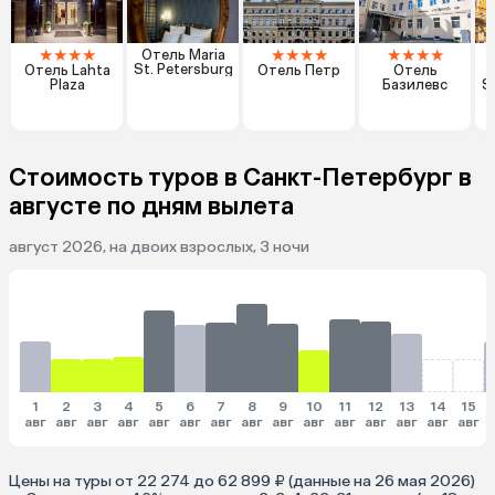
★
★
★
★
★
★
★
★
★
★
★
★
Отель Maria
St. Petersburg
Отель Lahta
Отель Петр
Отель
Plaza
Базилевс
S
Стоимость туров в Санкт-Петербург в
августе по дням вылета
август 2026, на двоих взрослых, 3 ночи
1
2
3
4
5
6
7
8
9
10
11
12
13
14
15
авг
авг
авг
авг
авг
авг
авг
авг
авг
авг
авг
авг
авг
авг
авг
Цены на туры от 22 274 до 62 899 ₽ (данные на 26 мая 2026)