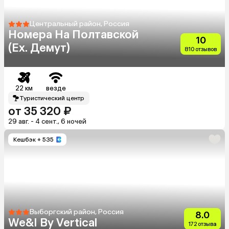
Центральный район, Россия
Номера На Полтавской
10
(Ex. Демут)
810 отзывов
22 км
везде
Туристический центр
от 35 320 ₽
29 авг. - 4 сент., 6 ночей
Кешбэк
+ 535
Выборгский район, Россия
8.0
We&I By Vertical
172 отзыва