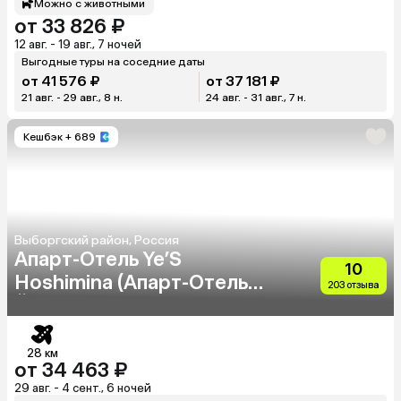
Можно с животными
от 33 826 ₽
12 авг. - 19 авг., 7 ночей
Выгодные туры на соседние даты
от 41 576 ₽
от 37 181 ₽
21 авг. - 29 авг., 8 н.
24 авг. - 31 авг., 7 н.
Кешбэк
+ 689
Выборгский район, Россия
Апарт-Отель Ye’S
10
Hoshimina (Апарт-Отель
203 отзыва
Йес Хошимина)
28 км
от 34 463 ₽
29 авг. - 4 сент., 6 ночей