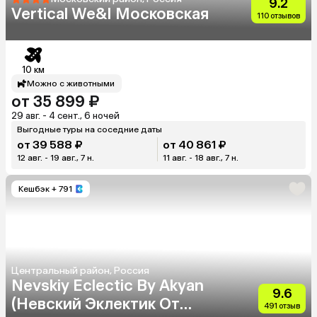
9.2
Vertical We&I Московская
110 отзывов
10 км
Можно с животными
от 35 899 ₽
29 авг. - 4 сент., 6 ночей
Выгодные туры на соседние даты
от 39 588 ₽
от 40 861 ₽
12 авг. - 19 авг., 7 н.
11 авг. - 18 авг., 7 н.
Кешбэк
+ 791
Центральный район, Россия
Nevskiy Eclectic By Akyan
9.6
(Невский Эклектик От
491 отзыв