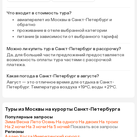
котлетки, бекон, несколько видов
сыра, колбас, красной рыбы
Что входит в стоимость тура?
(тунец, лосось, форель), салаты с
авиаперелет из Москвы в Санкт-Петербург и
зеленью, огурцы, помидоры,
обратно
проживание в отеле выбранной категории
болгарский перец, листья салата,
питание (в зависимости от выбранного тарифа)
творог, йогурты, молоко и хлопья.
Разнообразие свежеиспеченного
Можно ли купить тур в Санкт-Петербург в рассрочку?
хлеба, круассанов. Из напитков:
Да, для большей части предложений предоставляется
кофе, чаи, соки, детокс-соки,
возможность оплаты тура частями с рассрочкой
молоко. Несколько видов
платежа.
варенья, сгущенка, мед,
шоколадная паста. Всегда
Какая погода в Санкт-Петербург в августе?
фрукты: яблоки, апельсины,
Август — это отличное время для отдыха в Санкт-
Петербург. Температура воздуха +19°C, воды +21°C.
грейпфруты, мандарины, груши,
сухофрукты и орехи,
консервированные ананасы.
Кроме того, в холле всегда можно
Туры из Москвы на курорты Санкт-Петербурга
было налить кипятка, кофе, стояли
Популярные запросы
чаи на выбор, круассаны, овсяное
Зима
·
Весна
·
Лето
·
Осень
·
На одного
·
На двоих
·
На троих
·
На 2 ночи
·
На 3 ночи
·
На 5 ночей
·
Показать все запросы
печенье, сахар. В общем, на мой
Регионы
взгляд — питание качественное,
Адлер
·
Хоста
·
Имеретинский курорт
·