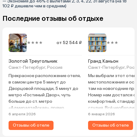
— Экономия до 46% с вылетами 2, 3, 4, 22, 31 августа (на 18
102 ₽ дешевле чем в среднем)
Последние отзывы об отдыхе
★★★★
от 52 544 ₽
★★★
Золотой Треугольник
Гранд Каньон
Санкт-Петербург, Россия
Санкт-Петербург, Рос
Прекрасное расположение отеля,
Мы выбрали этот отел
в самом центре 5 минут до
местоположения и ост
Дворцовой площади, 5 минут до
там на новогодние пра
метро «Гостиный Двор», чуть
Номер нам достался о
больше до ст. метро
комфортный, стандарт
«Адмиралтейская», прямо
студия. Всё необходим
напротив выхода из отеля через
наличии. Холодильник,
6 апреля 2026
6 января 2026
дорогу вход в театр им. А.
микроволновка, телеви
Отзывы об отеле
Отзывы об отеле
Райкина, через несколько шагов —
Разовые тапочки, мою
знаменитая пышечная с по-
принадлежности. Удоб