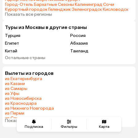
разнообразное и очень вкусное! Я
Город-Отель Бархатные Сезоны
·
Калининград
·
Сочи
·
прилетала в Санкт-Петербург на
Курортный городок
·
Геленджик
·
Зеленоградск
·
Кисловодск
·
Показать все регионы
свой день рождения — от отеля
мне подарили бутылочку
Туры из Москвы в другие страны
шампанского брют с прекрасными
пожеланиями! Было неожиданно
Турция
Россия
приятно! Благодарю весь
Египет
Абхазия
коллектив бутик-отеля «Золотой
Китай
Таиланд
треугольник» за радушный прием
Остальные страны
Вьетнам
ОАЭ
и заботу! С удовольствием
Мальдивы
Тунис
вернусь к вам еще! Развития и
Вылеты из городов
процветания вам!
Грузия
Танзания
из Екатеринбурга
Индонезия
Армения
из Казани
из Самары
Беларусь
Сейшелы
из Уфы
Казахстан
Шри-Ланка
из Новосибирска
из Краснодара
Узбекистан
Азербайджан
из Нижнего Новгорода
Маврикий
Черногория
из Перми
из Сочи
Индия
Япония
Показать все города
из Челябинска
Подписка
Фильтры
Карта
Сербия
Кипр
Марокко
Катар