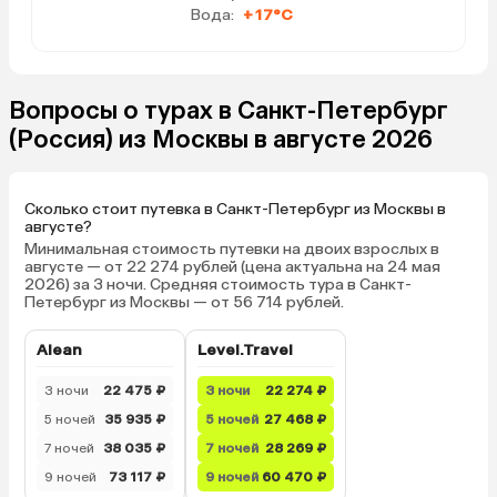
приветственным набором кофе,
Вода:
+17°C
чая, маленьких шоколадок. 4
бутылочки по 0,5 воды
пополнялись ежедневно: две в
стекле, 2 в пластике. Ежедневная
Вопросы о турах в Санкт-Петербург
уборка и смена полотенец (если
(Россия) из Москвы в августе 2026
оставишь на полу). Постельное
белоснежное, очень приятно
спать! Подушки, матрас, одеяло
Сколько стоит путевка в Санкт-Петербург из Москвы в
удобные! Отдыхала великолепно!
августе?
Завтраки проходили в кафе с
Минимальная стоимость путевки на двоих взрослых в
приятным интерьером. Всегда все
августе — от 22 274 рублей (цена актуальна на 24 мая
свежее! Постоянно следили за
2026) за 3 ночи. Средняя стоимость тура в Санкт-
Петербург из Москвы — от 56 714 рублей.
наличием ассортимента и
пополняли. Уверена, что среди
Alean
Level.Travel
представленного ассортимента
блюд можно было выбрать, что
3 ночи
22 475 ₽
3 ночи
22 274 ₽
поесть: овсяная каша на молоке,
5 ночей
35 935 ₽
5 ночей
27 468 ₽
яйца вареные, скрембл, омлет,
сосиски двух видов, котлетки,
7 ночей
38 035 ₽
7 ночей
28 269 ₽
тефтельки, тушеная фасоль,
9 ночей
73 117 ₽
9 ночей
60 470 ₽
картофельные треугольнички-