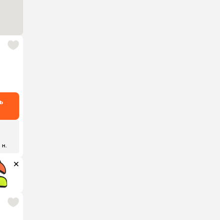
ь
 н.