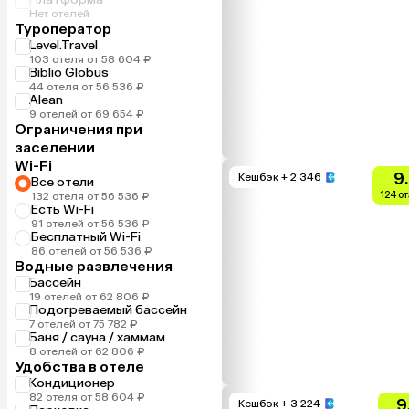
Нет отелей
Туроператор
Level.Travel
103 отеля от 58 604 ₽
Biblio Globus
44 отеля от 56 536 ₽
Alean
9 отелей от 69 654 ₽
Ограничения при
заселении
Wi-Fi
9
Кешбэк
+ 2 346
Все отели
124 о
132 отеля от 56 536 ₽
Есть Wi-Fi
91 отелей от 56 536 ₽
Бесплатный Wi-Fi
86 отелей от 56 536 ₽
Водные развлечения
Бассейн
19 отелей от 62 806 ₽
Подогреваемый бассейн
7 отелей от 75 782 ₽
Баня / сауна / хаммам
8 отелей от 62 806 ₽
Удобства в отеле
Кондиционер
82 отеля от 58 604 ₽
9
Кешбэк
+ 3 224