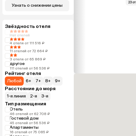
23 о
Узнать о снижении цены
Звёздность отеля
Нет отелей
4 отеля от 111 516 ₽
11 отелей от 72 664 ₽
3 отеля от 65 869 ₽
другое
111 отелей от 56 536 ₽
Рейтинг отеля
Любой
6+
7+
8+
9+
Расстояние до моря
1-я линия
2-я
3-я
Тип размещения
Отель
46 отелей от 62 708 ₽
Гостевой дом
45 отелей от 56 536 ₽
Апартаменты
16 отелей от 75 085 ₽