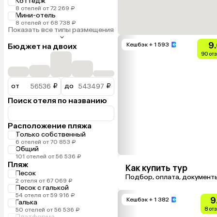
Коттедж
8 отелей от 72 269 ₽
Мини-отель
8 отелей от 68 738 ₽
Показать все типы размещения
9
Кешбэк
+ 1 593
Бюджет на двоих
90 от
от
₽
до
₽
Поиск отеля по названию
Расположение пляжа
Только собственный
6 отелей от 70 853 ₽
Общий
101 отелей от 56 536 ₽
Пляж
Как купить тур
Песок
Подбор, оплата, документ
2 отеля от 67 069 ₽
Песок с галькой
54 отеля от 59 916 ₽
9
Кешбэк
+ 1 382
Галька
8 от
50 отелей от 56 536 ₽
Платформа