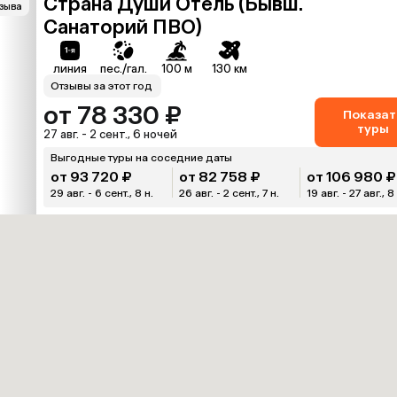
Страна Души Отель (Бывш.
тзыва
Санаторий ПВО)
линия
пес./гал.
100 м
130 км
Отзывы за этот год
от 78 330 ₽
Показат
туры
27 авг. - 2 сент., 6 ночей
Выгодные туры на соседние даты
от 93 720 ₽
от 82 758 ₽
от 106 980 ₽
29 авг. - 6 сент., 8 н.
26 авг. - 2 сент., 7 н.
19 авг. - 27 авг., 8