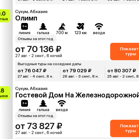
Сухум, Абхазия
.0
Олимп
отзыв
линия
галька
700 м
123 км
везде
Отзывы за этот год
от 70 136 ₽
Показат
туры
27 авг. - 2 сент., 6 ночей
Выгодные туры на соседние даты
от 76 047 ₽
от 79 029 ₽
от 80 307 ₽
27 авг. - 4 сент., 8 н.
26 авг. - 3 сент., 8 н.
25 авг. - 2 сент., 8
Сухум, Абхазия
.8
Гостевой Дом На Железнодорожно
зывов
линия
галька
везде
Отзывы за этот год
от 73 827 ₽
Показат
туры
27 авг. - 2 сент., 6 ночей