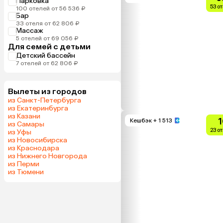
Парковка
53 о
100 отелей от 56 536 ₽
Бар
33 отеля от 62 806 ₽
Массаж
5 отелей от 69 056 ₽
Для семей с детьми
Детский бассейн
7 отелей от 62 806 ₽
Вылеты из городов
из Санкт-Петербурга
из Екатеринбурга
из Казани
1
Кешбэк
+ 1 513
из Самары
23 о
из Уфы
из Новосибирска
из Краснодара
из Нижнего Новгорода
из Перми
из Тюмени