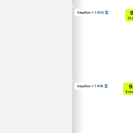
9
Кешбэк
+ 1 402
21 
9
Кешбэк
+ 1 476
5 от