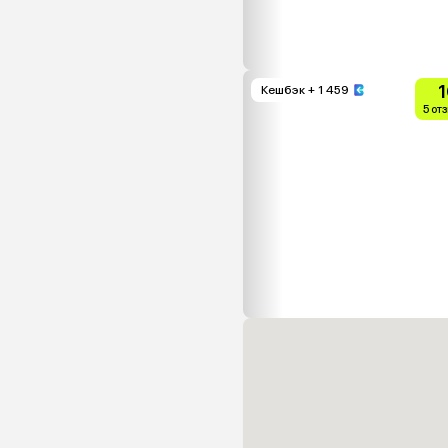
1
Кешбэк
+ 1 459
5 от