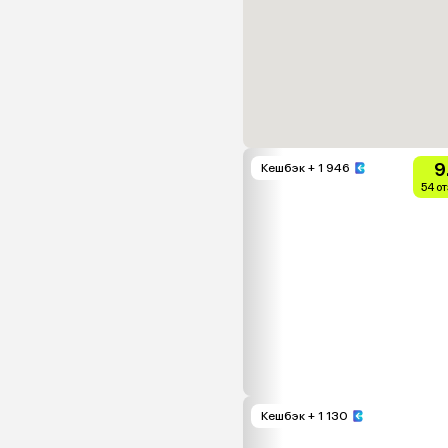
9
Кешбэк
+ 1 946
54 о
Кешбэк
+ 1 130