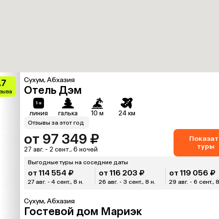
Сухум, Абхазия
.7
Отель Дэм
тзыва
линия
галька
10 м
24 км
Отзывы за этот год
от 97 349 ₽
Показат
туры
27 авг. - 2 сент., 6 ночей
Выгодные туры на соседние даты
от 114 554 ₽
от 116 203 ₽
от 119 056 ₽
27 авг. - 4 сент., 8 н.
26 авг. - 3 сент., 8 н.
29 авг. - 6 сент., 8
Сухум, Абхазия
Гостевой дом Мариэк