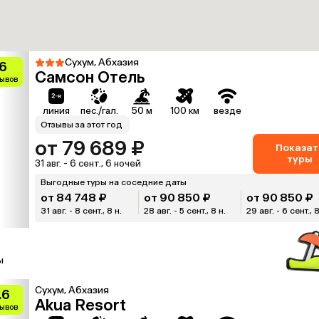
Сухум, Абхазия
.6
Самсон Отель
зывов
линия
пес./гал.
50 м
100 км
везде
Отзывы за этот год
от 79 689 ₽
Показат
туры
31 авг. - 6 сент., 6 ночей
Выгодные туры на соседние даты
от 84 748 ₽
от 90 850 ₽
от 90 850 ₽
31 авг. - 8 сент., 8 н.
28 авг. - 5 сент., 8 н.
29 авг. - 6 сент., 8
ы
Сухум, Абхазия
.6
Akua Resort
зывов