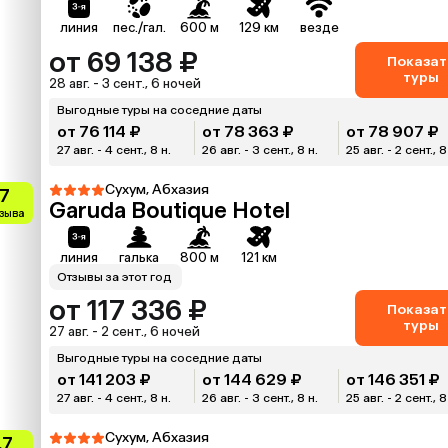
линия
пес./гал.
600 м
129 км
везде
от 69 138 ₽
Показат
туры
28 авг. - 3 сент., 6 ночей
Выгодные туры на соседние даты
от 76 114 ₽
от 78 363 ₽
от 78 907 ₽
27 авг. - 4 сент., 8 н.
26 авг. - 3 сент., 8 н.
25 авг. - 2 сент., 8
Сухум, Абхазия
.7
Garuda Boutique Hotel
тзыва
линия
галька
800 м
121 км
Отзывы за этот год
от 117 336 ₽
Показат
туры
27 авг. - 2 сент., 6 ночей
Выгодные туры на соседние даты
от 141 203 ₽
от 144 629 ₽
от 146 351 ₽
27 авг. - 4 сент., 8 н.
26 авг. - 3 сент., 8 н.
25 авг. - 2 сент., 8
Сухум, Абхазия
.7