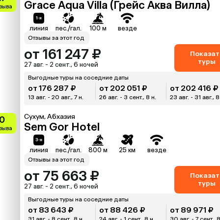
Grace Aqua Villa (Грейс Аква Вилла)
тзыва
линия
пес./гал.
100 м
везде
Отзывы за этот год
от 161 247 ₽
Показат
туры
27 авг. - 2 сент., 6 ночей
Выгодные туры на соседние даты
от 176 287 ₽
от 202 051 ₽
от 202 416 ₽
13 авг. - 20 авг., 7 н.
26 авг. - 3 сент., 8 н.
23 авг. - 31 авг., 8
Сухум, Абхазия
0
Sem Gor Hotel
тзыва
линия
пес./гал.
800 м
25 км
везде
Отзывы за этот год
от 75 663 ₽
Показат
туры
27 авг. - 2 сент., 6 ночей
Выгодные туры на соседние даты
от 83 643 ₽
от 88 426 ₽
от 89 971 ₽
31 авг. - 8 сент., 8 н.
24 авг. - 1 сент., 8 н.
30 авг. - 7 сент., 8