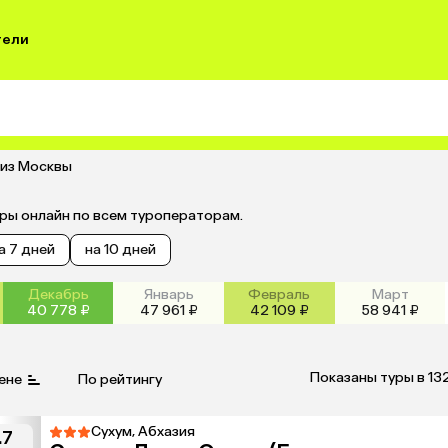
тели
 из Москвы
уры онлайн по всем туроператорам.
а 7 дней
на 10 дней
Декабрь
Январь
Февраль
Март
40 778 ₽
47 961 ₽
42 109 ₽
58 941 ₽
Показаны туры в 13
ене
По рейтингу
Сухум, Абхазия
.7