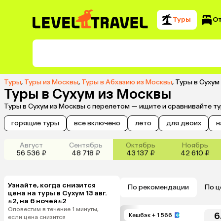
Туры
О
Туры
,
Туры из Москвы
,
Туры в Абхазию из Москвы
,
Туры в Сухум
Туры в Сухум из Москвы
Туры в Сухум из Москвы с перелетом — ищите и сравнивайте т
горящие туры
все включено
лето
для двоих
н
Август
Сентябрь
Октябрь
Ноябрь
56 536 ₽
48 718 ₽
43 137 ₽
42 610 ₽
Узнайте, когда снизится
По рекомендации
По ц
цена на туры в Сухум 13 авг.
±2, на 6 ночей±2
Оповестим в течение 1 минуты,
6
Кешбэк
+ 1 566
если цена снизится