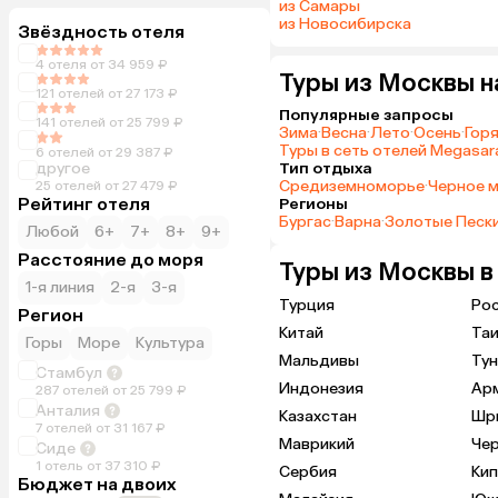
из Самары
из Новосибирска
Звёздность отеля
4 отеля от 34 959 ₽
Туры из Москвы н
121 отелей от 27 173 ₽
Популярные запросы
141 отелей от 25 799 ₽
Зима
·
Весна
·
Лето
·
Осень
·
Гор
Туры в сеть отелей Megasara
6 отелей от 29 387 ₽
другое
Тип отдыха
Средиземноморье
·
Черное 
25 отелей от 27 479 ₽
Рейтинг отеля
Регионы
Бургас
·
Варна
·
Золотые Песк
Любой
6+
7+
8+
9+
Расстояние до моря
Туры из Москвы в
1-я линия
2-я
3-я
Турция
Ро
Регион
Китай
Та
Горы
Море
Культура
Мальдивы
Тун
Стамбул
Индонезия
Ар
287 отелей от 25 799 ₽
Анталия
Казахстан
Шр
7 отелей от 31 167 ₽
Маврикий
Че
Сиде
1 отель от 37 310 ₽
Сербия
Ки
Бюджет на двоих