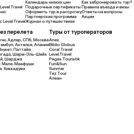
Календарь низких цен
Как забронировать тур?
Level.Travel
Подарочные сертификаты
Правила въезда и визы
нас
Оформить тур в рассрочку
Ответы на вопросы
Партнерская программа
Акции
 Level.Travel
Журнал о путешествиях
ез перелета
Туры от туроператоров
очи,
Адлер,
СПб,
Москва
Anex
тамбул,
Анталья,
Алания
Biblio Globus
Пхукет,
Паттайя
Coral Travel
ргада,
Шарм-Эль-Шейх
Level.Travel
й,
Шарджа
Pegas Touristik
:
Мале,
Маафуши
Fun&Sun
а:
Хиккадува
Sunmar
Tez Tour
Алеан