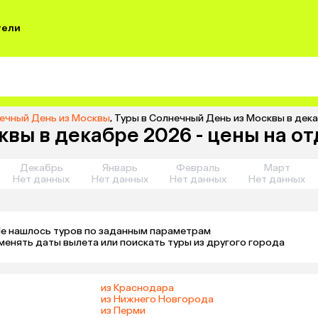
тели
нечный День из Москвы
,
Туры в Солнечный День из Москвы в дека
вы в декабре 2026 - цены на о
Декабрь
Январь
Февраль
Март
Нет данных
Нет данных
Нет данных
Нет данных
е нашлось туров по заданным параметрам 

менять даты вылета или поискать туры из другого города
из Краснодара
из Нижнего Новгорода
из Перми