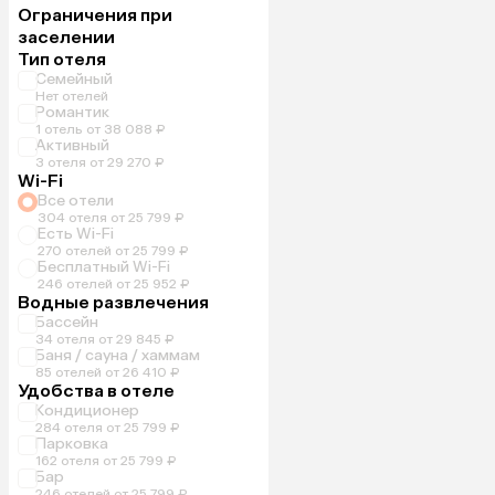
Ограничения при
заселении
Тип отеля
Семейный
Нет отелей
Романтик
1 отель от 38 088 ₽
Активный
3 отеля от 29 270 ₽
Wi-Fi
Все отели
304 отеля от 25 799 ₽
Есть Wi-Fi
270 отелей от 25 799 ₽
Бесплатный Wi-Fi
246 отелей от 25 952 ₽
Водные развлечения
Бассейн
34 отеля от 29 845 ₽
Баня / сауна / хаммам
85 отелей от 26 410 ₽
Удобства в отеле
Кондиционер
284 отеля от 25 799 ₽
Парковка
162 отеля от 25 799 ₽
Бар
246 отелей от 25 799 ₽