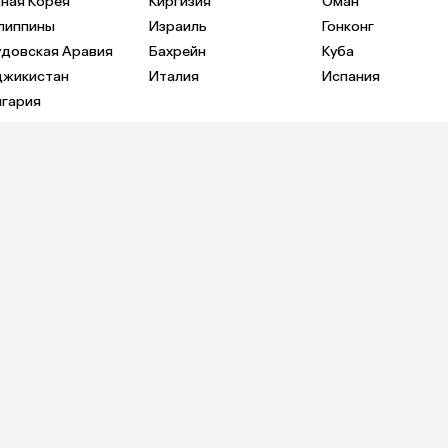
ная Корея
Киргизия
Оман
липпины
Израиль
Гонконг
удовская Аравия
Бахрейн
Куба
джикистан
Италия
Испания
лгария