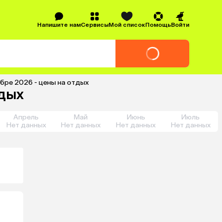
Напишите нам
Сервисы
Мой список
Помощь
Войти
бре 2026 - цены на отдых
тдых
Апрель
Май
Июнь
Июль
Нет данных
Нет данных
Нет данных
Нет данных