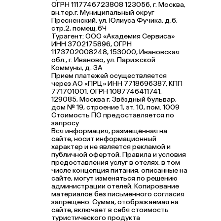
ОГРН 1117746723808 123056, г. Москва,
вн.тер.г. Муниципальный округ
Пресненский, ул. Юлиуса Фучика, д.6,
стр.2, помещ.6Ч
Турагент: ООО «Академия Сервиса»
ИНН 3702175896, ОГРН
1173702008248, 153000, Ивановская
обл., г. Иваново, ул. Парижской
Коммуны, д. ЗА
Прием платежей осуществляется
через АО «ПРЦ» ИНН 7718696387, КПП
771701001, ОГРН 1087746411741,
129085, Москва г, Звёздный бульвар,
дом № 19, строение 1, эт. 10, пом. 1009
Стоимость ПО предоставляется по
запросу
Вся информация, размещённая на
сайте, носит информационный
характер и не является рекламой и
публичной офертой. Правила и условия
предоставления услуг в отелях, в том
числе концепция питания, описанные на
сайте, могут изменяться по решению
администрации отелей. Копирование
материалов без письменного согласия
запрещено. Сумма, отображаемая на
сайте, включает в себя стоимость
туристического продукта