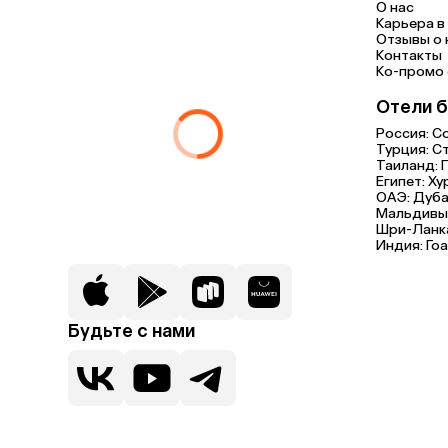
О нас
Карьера в 
Отзывы о 
Контакты
Ко-промо с
Отели б
Россия:
С
Турция:
С
Таиланд:
Египет:
Ху
ОАЭ:
Дуба
Мальдивы
Шри-Ланк
Индия:
Гоа
Будьте с нами