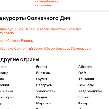
из Челябинска
из Тюмени
а курорты Солнечного Дня
ящие туры
·
Туры в сеть отелей Sherwood Exclusive
·
y hotels
море
·
Страны Европы
и
·
Банско
·
Солнечный Берег
·
Обзор
·
Боровец
·
Пампорово
 другие страны
ссия
Египет
Абхазия
иланд
Вьетнам
ОАЭ
ис
Грузия
Танзания
мения
Беларусь
Сейшелы
и-Ланка
Узбекистан
Азербайджан
рногория
Индия
Япония
пр
Марокко
Катар