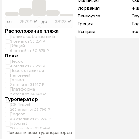
Малайзия
Юж
Иордания
Фи
Венесуэла
Са
от
₽
до
₽
Греция
Та
Расположение пляжа
Венгрия
Бо
Только собственный
3 отеля от 32 251 ₽
Общий
6 отелей от 30 379 ₽
Пляж
Песок
4 отеля от 32 251 ₽
Песок с галькой
Нет отелей
Галька
2 отеля от 31 167 ₽
Платформа
2 отеля от 34 148 ₽
Туроператор
ICS Travel
262 отеля от 25 799 ₽
Pegast
30 отелей от 29 270 ₽
Intourist
20 отелей от 31 074 ₽
Показать всех туроператоров