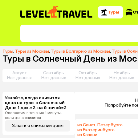
Туры
О
Туры
,
Туры из Москвы
,
Туры в Болгарию из Москвы
,
Туры в Сол
Туры в Солнечный День из Моск
Август
Сентябрь
Октябрь
Ноябрь
Нет данных
Нет данных
Нет данных
Нет данных
Узнайте, когда снизится
Н
цена на туры в Солнечный
 Попробуйте по
День 1 дек.±2, на 6 ночей±2
Оповестим в течение 1 минуты,
если цена снизится
из Санкт-Петербурга
Узнать о снижении цены
из Екатеринбурга
из Казани