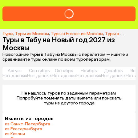
Туры
,
Туры из Москвы
,
Туры в Египет из Москвы
,
Туры в Табу из Москвы
Туры в Табу на Новый год 2027 из
Москвы
Новогодние туры в Табу из Москвы с перелетом — ищите и
сравнивайте туры онлайн по всем туроператорам.
Август
Сентябрь
Октябрь
Ноябрь
Декабрь
Янв
Нет данных
Нет данных
Нет данных
Нет данных
Нет данных
Нет д
Не нашлось туров по заданным параметрам 

 Попробуйте поменять даты вылета или поискать 
туры из другого города
Вылеты из городов
из Санкт-Петербурга
из Екатеринбурга
из Казани