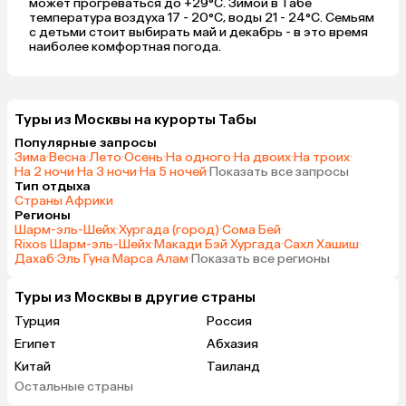
может прогреваться до +29°C. Зимой в Табе
температура воздуха 17 - 20°C, воды 21 - 24°C. Семьям
с детьми стоит выбирать май и декабрь - в это время
наиболее комфортная погода.
Туры из Москвы на курорты Табы
Популярные запросы
Зима
·
Весна
·
Лето
·
Осень
·
На одного
·
На двоих
·
На троих
·
На 2 ночи
·
На 3 ночи
·
На 5 ночей
·
Показать все запросы
Тип отдыха
Страны Африки
Регионы
Шарм-эль-Шейх
·
Хургада (город)
·
Сома Бей
·
Rixos Шарм-эль-Шейх
·
Макади Бэй
·
Хургада
·
Сахл Хашиш
·
Дахаб
·
Эль Гуна
·
Марса Алам
·
Показать все регионы
Туры из Москвы в другие страны
Турция
Россия
Египет
Абхазия
Китай
Таиланд
Остальные страны
Вьетнам
ОАЭ