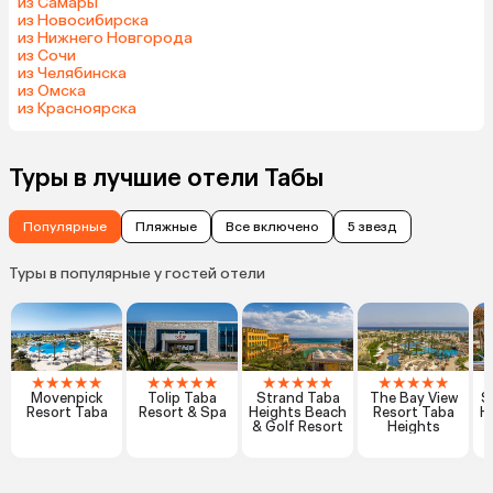
из Самары
из Новосибирска
из Нижнего Новгорода
из Сочи
из Челябинска
из Омска
из Красноярска
Туры в лучшие отели Табы
Популярные
Пляжные
Все включено
5 звезд
Туры в популярные у гостей отели
★
★
★
★
★
★
★
★
★
★
★
★
★
★
★
★
★
★
★
★
Movenpick
Tolip Taba
Strand Taba
The Bay View
S
Resort Taba
Resort & Spa
Heights Beach
Resort Taba
H
& Golf Resort
Heights