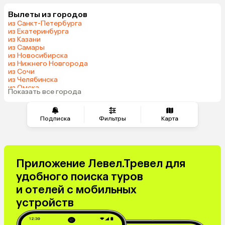
Мальдивы
Танзания
Вылеты из городов
Индонезия
Сейшелы
из Санкт-Петербурга
Шри-Ланка
Маврикий
из Екатеринбурга
из Казани
Индия
Кипр
из Самары
Малайзия
Марокко
из Новосибирска
из Нижнего Новгорода
Оман
Гонконг
из Сочи
Венесуэла
Саудовская Аравия
из Челябинска
из Омска
Бахрейн
Куба
Показать все города
из Красноярска
Подписка
Фильтры
Карта
Приложение Левел.Тревел для
удобного поиска туров
и отелей с мобильных
устройств