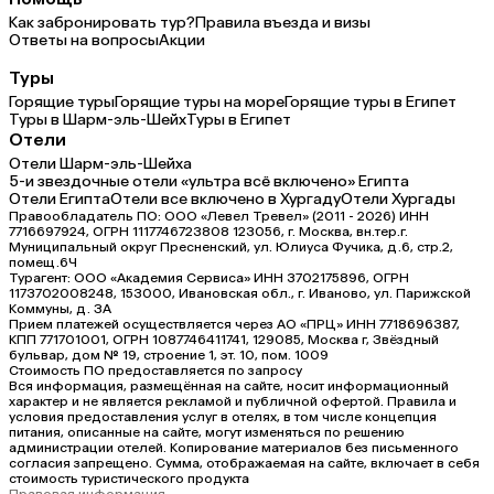
Как забронировать тур?
Правила въезда и визы
Ответы на вопросы
Акции
Туры
Горящие туры
Горящие туры на море
Горящие туры в Египет
Туры в Шарм-эль-Шейх
Туры в Египет
Отели
Отели Шарм-эль-Шейха
5-и звездочные отели «ультра всё включено» Египта
Отели Египта
Отели все включено в Хургаду
Отели Хургады
Правообладатель ПО: ООО «Левел Тревел» (2011 - 2026) ИНН
7716697924, ОГРН 1117746723808 123056, г. Москва, вн.тер.г.
Муниципальный округ Пресненский, ул. Юлиуса Фучика, д.6, стр.2,
помещ.6Ч
Турагент: ООО «Академия Сервиса» ИНН 3702175896, ОГРН
1173702008248, 153000, Ивановская обл., г. Иваново, ул. Парижской
Коммуны, д. ЗА
Прием платежей осуществляется через АО «ПРЦ» ИНН 7718696387,
КПП 771701001, ОГРН 1087746411741, 129085, Москва г, Звёздный
бульвар, дом № 19, строение 1, эт. 10, пом. 1009
Стоимость ПО предоставляется по запросу
Вся информация, размещённая на сайте, носит информационный
характер и не является рекламой и публичной офертой. Правила и
условия предоставления услуг в отелях, в том числе концепция
питания, описанные на сайте, могут изменяться по решению
администрации отелей. Копирование материалов без письменного
согласия запрещено. Сумма, отображаемая на сайте, включает в себя
стоимость туристического продукта
Правовая информация