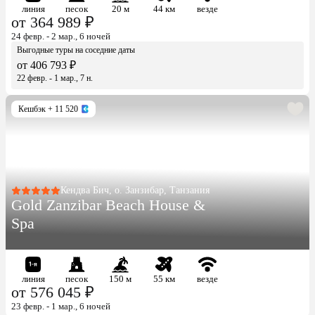
линия
песок
20 м
44 км
везде
от 364 989 ₽
24 февр. - 2 мар., 6 ночей
Выгодные туры на соседние даты
от 406 793 ₽
22 февр. - 1 мар., 7 н.
Кешбэк
+ 11 520
Кендва Бич, о. Занзибар, Танзания
Gold Zanzibar Beach House &
Spa
линия
песок
150 м
55 км
везде
от 576 045 ₽
23 февр. - 1 мар., 6 ночей