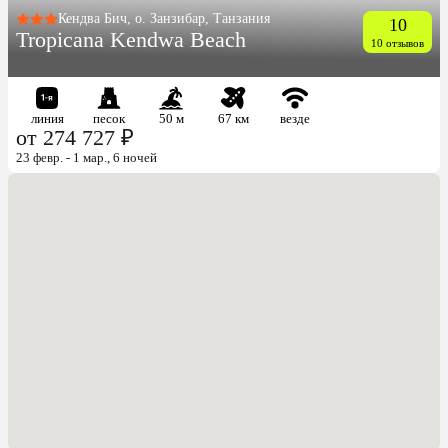
Кендва Бич, о. Занзибар, Танзания
10
Tropicana Kendwa Beach
10 отзывов
линия
песок
50 м
67 км
везде
от 274 727 ₽
23 февр. - 1 мар., 6 ночей