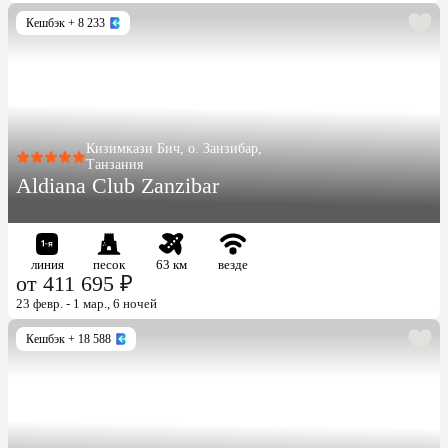
Кешбэк
+ 8 233
Кизимкази Бич, о. Занзибар,
Танзания
Aldiana Club Zanzibar
линия
песок
63 км
везде
от 411 695 ₽
23 февр. - 1 мар., 6 ночей
Кешбэк
+ 18 588