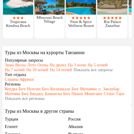
★
★
★
Mbuyuni Beach
★
★
★
★
★
★
★
★
★
★
Village
Tropicana
Fruit & Spice
Riu Palace
Kendwa Beach
Wellness Resort
Zanzibar
Туры из Москвы на курорты Танзании
Популярные запросы
Зима
·
Весна
·
Лето
·
Осень
·
На двоих
·
На 3 ночи
·
На 5 ночей
·
На 7 ночей
·
На 10 ночей
·
На 14 ночей
·
Показать все запросы
Тип отдыха
Страны Африки
Регионы
Кендва Бич
·
Нунгви Бич
·
Кизимкази Бич
·
Мичамви
·
о. Занзибар
·
Матемве Бич
·
Бведжу
·
Кивенгва Бич
·
Пвани Мчангани
·
Стоун Таун
·
Показать все регионы
Туры из Москвы в другие страны
Турция
Россия
Египет
Абхазия