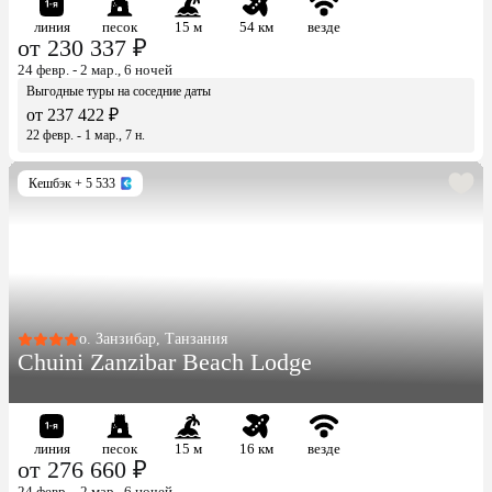
линия
песок
15 м
54 км
везде
от 230 337 ₽
24 февр. - 2 мар., 6 ночей
Выгодные туры на соседние даты
от 237 422 ₽
22 февр. - 1 мар., 7 н.
Кешбэк
+ 5 533
о. Занзибар, Танзания
Chuini Zanzibar Beach Lodge
линия
песок
15 м
16 км
везде
от 276 660 ₽
24 февр. - 2 мар., 6 ночей