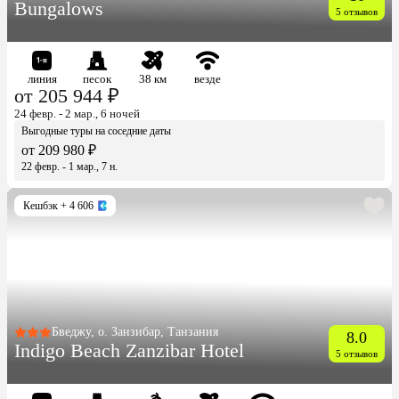
Bungalows
5 отзывов
линия
песок
38 км
везде
от 205 944 ₽
24 февр. - 2 мар., 6 ночей
Выгодные туры на соседние даты
от 209 980 ₽
22 февр. - 1 мар., 7 н.
Кешбэк
+ 4 606
Бведжу, о. Занзибар, Танзания
8.0
Indigo Beach Zanzibar Hotel
5 отзывов