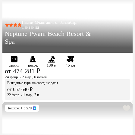
Пвани Мчангани, о. Занзибар,
Танзания
Neptune Pwani Beach Resort &
Spa
линия
песок
130 м
45 км
от 474 281 ₽
24 февр. - 2 мар., 6 ночей
Выгодные туры на соседние даты
от 657 640 ₽
22 февр. - 1 мар., 7 н.
Кешбэк
+ 5 570