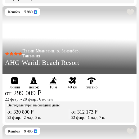
Кешбэк
+ 5 980
Пвани Мчангани, о. Занзибар,
Танзания
AHG Waridi Beach Resort
линия
песок
10 м
40 км
платно
от 299 009 ₽
22 февр. - 28 февр., 6 ночей
Выгодные туры на соседние даты
от 330 800 ₽
от 312 173 ₽
22 февр. - 2 мар., 8 н.
22 февр. - 1 мар., 7 н.
Кешбэк
+ 9 485