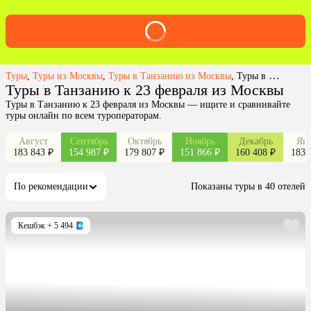
Туры
,
Туры из Москвы
,
Туры в Танзанию из Москвы
,
Туры в Танзанию к 23 февраля из Москвы
Туры в Танзанию к 23 февраля из Москвы
Туры в Танзанию к 23 февраля из Москвы — ищите и сравнивайте
туры онлайн по всем туроператорам.
Август
Сентябрь
Октябрь
Ноябрь
Декабрь
Янв
183 843 ₽
154 987 ₽
179 807 ₽
151 866 ₽
160 408 ₽
183 
По рекомендации
Показаны туры в 40 отелей
Кешбэк
+ 5 494