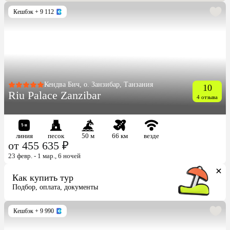
Кешбэк
+ 9 112
Кендва Бич, о. Занзибар, Танзания
10
Riu Palace Zanzibar
4 отзыва
линия
песок
50 м
66 км
везде
от 455 635 ₽
23 февр. - 1 мар., 6 ночей
Как купить тур
Подбор, оплата, документы
Кешбэк
+ 9 990