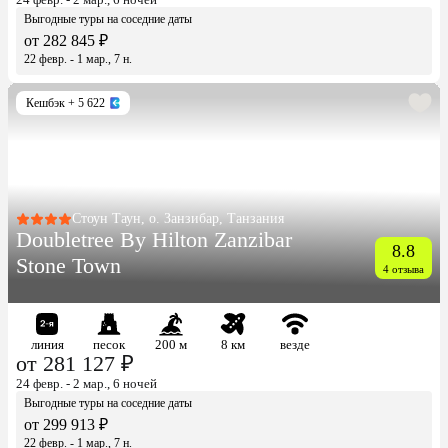
Выгодные туры на соседние даты
от 282 845 ₽
22 февр. - 1 мар., 7 н.
Кешбэк
+ 5 622
Стоун Таун, о. Занзибар, Танзания
Doubletree By Hilton Zanzibar
8.8
Stone Town
4 отзыва
линия
песок
200 м
8 км
везде
от 281 127 ₽
24 февр. - 2 мар., 6 ночей
Выгодные туры на соседние даты
от 299 913 ₽
22 февр. - 1 мар., 7 н.