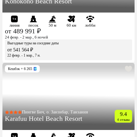
Konokono Beach Resort
линия
песок
50 м
60 км
лобби
от 489 991 ₽
24 февр. - 2 мар., 6 ночей
Выгодные туры на соседние даты
от 541 564 ₽
22 февр. - 1 мар., 7 н.
Кешбэк
+ 6 265
Пингве Бич, о. Занзибар, Танзания
9.4
Karafuu Hotel Beach Resort
4 отзыва