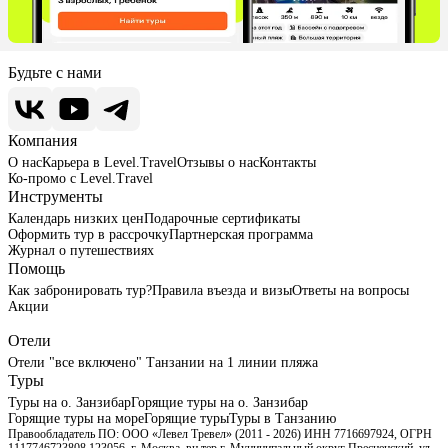
Будьте с нами
Компания
О нас
Карьера в Level.Travel
Отзывы о нас
Контакты
Ко-промо с Level.Travel
Инструменты
Календарь низких цен
Подарочные сертификаты
Оформить тур в рассрочку
Партнерская программа
Журнал о путешествиях
Помощь
Как забронировать тур?
Правила въезда и визы
Ответы на вопросы
Акции
Отели
Отели "все включено" Танзании на 1 линии пляжа
Туры
Туры на о. Занзибар
Горящие туры на о. Занзибар
Горящие туры на море
Горящие туры
Туры в Танзанию
Правообладатель ПО: ООО «Левел Тревел» (2011 - 2026) ИНН 7716697924, ОГРН
1117746723808 123056, г. Москва, вн.тер.г. Муниципальный округ Пресненский, ул.