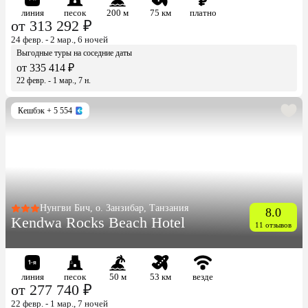
линия
песок
200 м
75 км
платно
от 313 292 ₽
24 февр. - 2 мар., 6 ночей
Выгодные туры на соседние даты
от 335 414 ₽
22 февр. - 1 мар., 7 н.
Кешбэк
+ 5 554
Нунгви Бич, о. Занзибар, Танзания
8.0
Kendwa Rocks Beach Hotel
11 отзывов
линия
песок
50 м
53 км
везде
от 277 740 ₽
22 февр. - 1 мар., 7 ночей