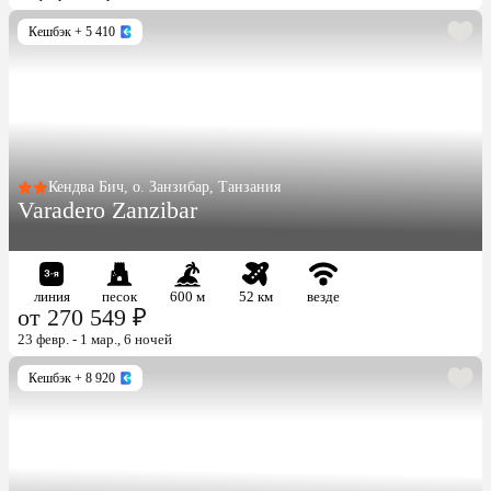
Кешбэк
+ 5 410
Кендва Бич, о. Занзибар, Танзания
Varadero Zanzibar
линия
песок
600 м
52 км
везде
от 270 549 ₽
23 февр. - 1 мар., 6 ночей
Кешбэк
+ 8 920