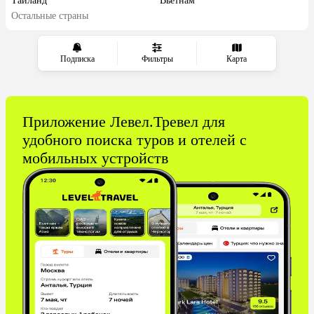
Таиланд
Вьетнам
Остальные страны
ОАЭ
Мальдивы
Индонезия
Сейшелы
Шри-Ланка
Маврикий
Подписка
Фильтры
Карта
Индия
Кипр
Марокко
Оман
Гонконг
Саудовская Аравия
Приложение Левел.Тревел для
Бахрейн
Куба
удобного поиска туров и отелей с
мобильных устройств