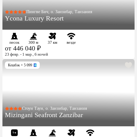
Пингве Бич, о. Занзибар, Танзания
Ycona Luxury Resort
песок
300 м
37 км
везде
от 446 040 ₽
23 февр. - 1 мар., 6 ночей
Кешбэк
+ 5 099
Стоун Таун, о. Занзибар, Танзания
Mizingani Seafront Zanzibar