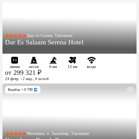
Дар-эс-Салам, Танзания
Dar Es Salaam Serena Hotel
линия
песок
6 км
12 км
везде
от 299 321 ₽
24 февр. - 2 мар., 6 ночей
Кешбэк
+ 9 799
Мичамви, о. Занзибар, Танзания