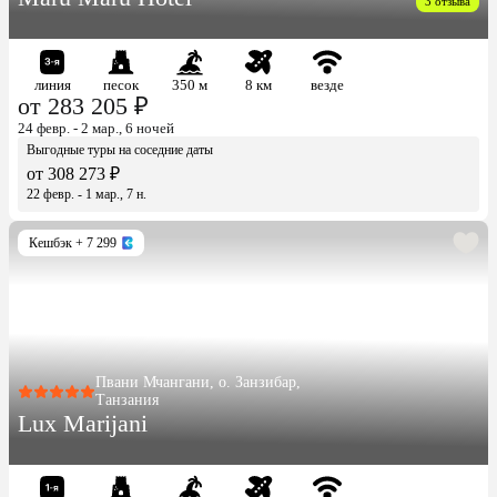
3 отзыва
линия
песок
350 м
8 км
везде
от 283 205 ₽
24 февр. - 2 мар., 6 ночей
Выгодные туры на соседние даты
от 308 273 ₽
22 февр. - 1 мар., 7 н.
Кешбэк
+ 7 299
Пвани Мчангани, о. Занзибар,
Танзания
Lux Marijani