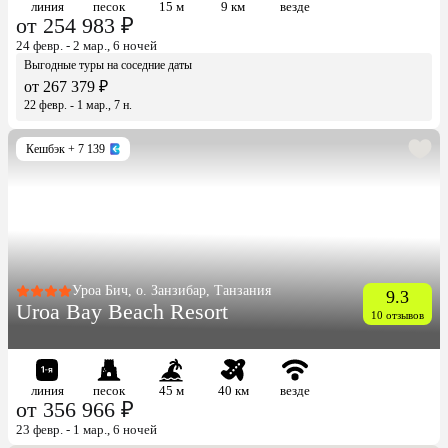
линия
песок
15 м
9 км
везде
от 254 983 ₽
24 февр. - 2 мар., 6 ночей
Выгодные туры на соседние даты
от 267 379 ₽
22 февр. - 1 мар., 7 н.
Кешбэк
+ 7 139
Уроа Бич, о. Занзибар, Танзания
9.3
Uroa Bay Beach Resort
10 отзывов
линия
песок
45 м
40 км
везде
от 356 966 ₽
23 февр. - 1 мар., 6 ночей