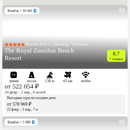
Кешбэк
+ 10 441
Нунгви Бич, о. Занзибар, Танзания
The Royal Zanzibar Beach
8.7
Resort
7 отзывов
линия
песок
130 м
65 км
лобби
от 522 054 ₽
24 февр. - 2 мар., 6 ночей
Выгодные туры на соседние даты
от 578 969 ₽
22 февр. - 1 мар., 7 н.
Кешбэк
+ 5 986