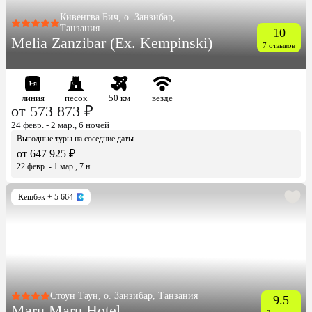
Кивенгва Бич, о. Занзибар,
Танзания
10
Melia Zanzibar (Ex. Kempinski)
7 отзывов
линия
песок
50 км
везде
от 573 873 ₽
24 февр. - 2 мар., 6 ночей
Выгодные туры на соседние даты
от 647 925 ₽
22 февр. - 1 мар., 7 н.
Кешбэк
+ 5 664
Стоун Таун, о. Занзибар, Танзания
9.5
Maru Maru Hotel