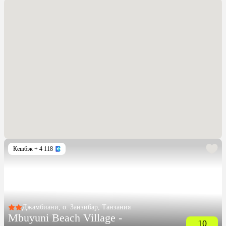
Кешбэк
+ 4 118
Джамбиани, о. Занзибар, Танзания
Mbuyuni Beach Village -
10