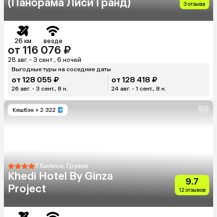
(Панорама Лиси Гранд)
3 отзыва
26 км
везде
от 116 076 ₽
28 авг. - 3 сент., 6 ночей
Выгодные туры на соседние даты
от 128 055 ₽
от 128 418 ₽
26 авг. - 3 сент., 8 н.
24 авг. - 1 сент., 8 н.
Кешбэк
+ 2 322
Тбилиси, Грузия
Khedi Hotel By Ginza
9.7
Project
12 отзывов