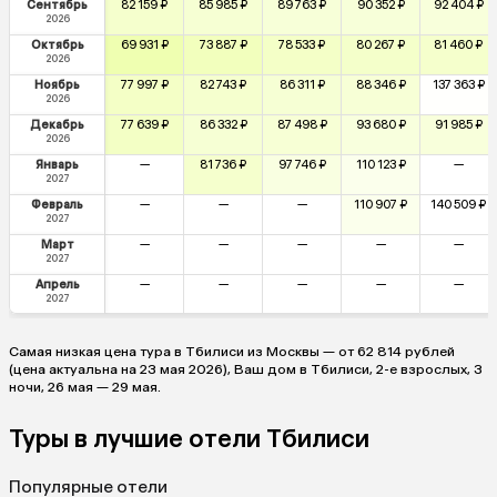
Сентябрь
82 159 ₽
85 985 ₽
89 763 ₽
90 352 ₽
92 404 ₽
2026
Октябрь
69 931 ₽
73 887 ₽
78 533 ₽
80 267 ₽
81 460 ₽
2026
Ноябрь
77 997 ₽
82 743 ₽
86 311 ₽
88 346 ₽
137 363 ₽
2026
Декабрь
77 639 ₽
86 332 ₽
87 498 ₽
93 680 ₽
91 985 ₽
2026
Январь
—
81 736 ₽
97 746 ₽
110 123 ₽
—
2027
Февраль
—
—
—
110 907 ₽
140 509 ₽
2027
Март
—
—
—
—
—
2027
Апрель
—
—
—
—
—
2027
Самая низкая цена тура в Тбилиси из Москвы — от 62 814 рублей
(цена актуальна на 23 мая 2026), Ваш дом в Тбилиси, 2-е взрослых, 3
ночи, 26 мая — 29 мая.
Туры в лучшие отели Тбилиси
Популярные отели