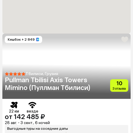
Кешбэк
+ 2 849
Тбилиси, Грузия
Pullman Tbilisi Axis Towers
10
Mimino (Пуллман Тбилиси)
3 отзыва
22 км
везде
от 142 485 ₽
28 авг. - 3 сент., 6 ночей
Выгодные туры на соседние даты