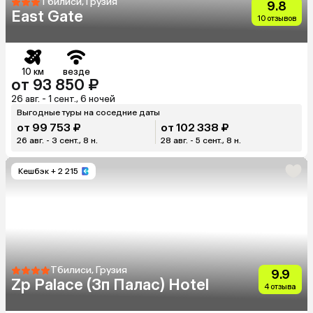
Тбилиси, Грузия
9.8
East Gate
10 отзывов
10 км
везде
от 93 850 ₽
26 авг. - 1 сент., 6 ночей
Выгодные туры на соседние даты
от 99 753 ₽
от 102 338 ₽
26 авг. - 3 сент., 8 н.
28 авг. - 5 сент., 8 н.
Кешбэк
+ 2 215
Тбилиси, Грузия
9.9
Zp Palace (Зп Палас) Hotel
4 отзыва