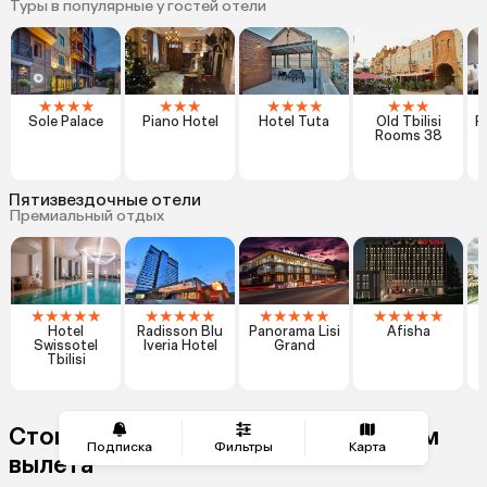
Туры в популярные у гостей отели
★
★
★
★
★
★
★
★
★
★
★
★
★
★
Sole Palace
Piano Hotel
Hotel Tuta
Old Tbilisi
P
Rooms 38
Пятизвездочные отели
Премиальный отдых
★
★
★
★
★
★
★
★
★
★
★
★
★
★
★
★
★
★
★
★
Hotel
Radisson Blu
Panorama Lisi
Afisha
T
Swissotel
Iveria Hotel
Grand
Tbilisi
Стоимость туров в Тбилиси по дням
Подписка
Фильтры
Карта
вылета