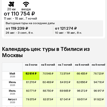
20 км
везде
от 110 754 ₽
11 авг. - 18 авг., 7 ночей
Выгодные туры на соседние даты
от 119 239 ₽
от 121 274 ₽
26 авг. - 3 сент., 8 н.
10 авг. - 18 авг., 8 н.
Календарь цен: туры в Тбилиси из
Москвы
на 3 ночи
на 5 ночей
на 7 ночей
на 8 ночей
на 9 ночей
Май
62 814 ₽
70 548 ₽
72 379 ₽
68 455 ₽
78 723 ₽
2026
Июнь
81 276 ₽
80 489 ₽
84 912 ₽
82 656 ₽
94 718 ₽
2026
Июль
80 771 ₽
88 750 ₽
89 865 ₽
96 272 ₽
98 917 ₽
2026
Август
79 375 ₽
83 373 ₽
87 041 ₽
89 511 ₽
91 922 ₽
2026