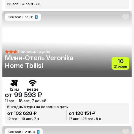
28 авг. - 4 сент., 7 н.
Кешбэк
+ 1 991
Тбилиси, Грузия
Мини-Отель Veronika
10
Home Tbilisi
21 отзыв
12 км
везде
от 99 593 ₽
11 авг. - 18 авг., 7 ночей
Выгодные туры на соседние даты
от 102 628 ₽
от 120 151 ₽
12 авг. - 19 авг., 7 н.
17 авг. - 25 авг., 8 н.
Кешбэк
+ 2 490