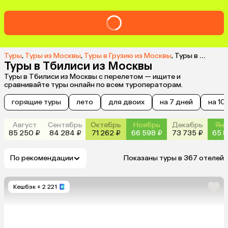
Туры
,
Туры из Москвы
,
Туры в Грузию из Москвы
,
Туры в Тбилиси из Москвы
Туры в Тбилиси из Москвы
Туры в Тбилиси из Москвы с перелетом — ищите и
сравнивайте туры онлайн по всем туроператорам.
горящие туры
лето
для двоих
на 7 дней
на 10
Август
Сентябрь
Октябрь
Ноябрь
Декабрь
Янв
85 250 ₽
84 284 ₽
71 262 ₽
66 598 ₽
73 735 ₽
65 8
По рекомендации
Показаны туры в 367 отелей
Кешбэк
+ 2 221