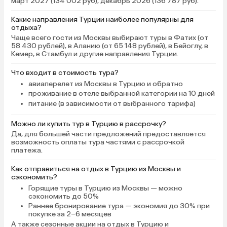
март 2027 (134 002 руб), декабрь 2026 (136 787 руб).
оно не закрывалось полностью,
задувал ветер холодный + шум с
Какие направления Турции наиболее популярны для
улицы. Починить не смогли,
отдыха?
предложили выбрать другой
Чаще всего гости из Москвы выбирают туры в Фатих (от
58 430 рублей), в Аланию (от 65 148 рублей), в Бейоглу, в
номер. В целом администрация
Кемер, в Стамбул и другие направления Турции.
отеля в любых вопросах шла
навстречу и помогала, чем могла.
Что входит в стоимость тура?
авиаперелет из Москвы в Турцию и обратно
проживание в отеле выбранной категории на 10 дней
питание (в зависимости от выбранного тарифа)
Можно ли купить тур в Турцию в рассрочку?
Да, для большей части предложений предоставляется
возможность оплаты тура частями с рассрочкой
платежа.
Как отправиться на отдых в Турцию из Москвы и
сэкономить?
Горящие туры в Турцию
из Москвы — можно
сэкономить до 50%
Раннее бронирование тура
— экономия до 30% при
покупке за 2–6 месяцев
А также
сезонные акции на отдых в Турцию
и