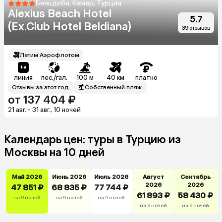
Бельдиби, Кемер, Турция
Alexius Beach Hotel
5.7
(Ex.Club Hotel Beldiana)
39 отзывов
Летим Аэрофлотом
линия
пес./гал.
100 м
40 км
платно
Отзывы за этот год
Собственный пляж
от 137 404 ₽
21 авг. - 31 авг., 10 ночей
Календарь цен: туры в Турцию из
Москвы на 10 дней
Май 2026
Июнь 2026
Июль 2026
Август
Сентябрь
2026
2026
47 851 ₽
68 835 ₽
77 744 ₽
61 893 ₽
58 430 ₽
на 9 ночей
на 9 ночей
на 9 ночей
на 9 ночей
на 9 ночей