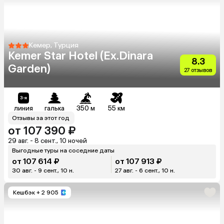
Кемер, Турция
Kemer Star Hotel (Ex.Dinara
8.3
Garden)
27 отзывов
линия
галька
350 м
55 км
Отзывы за этот год
от 107 390 ₽
29 авг. - 8 сент., 10 ночей
Выгодные туры на соседние даты
от 107 614 ₽
от 107 913 ₽
30 авг. - 9 сент., 10 н.
27 авг. - 6 сент., 10 н.
Кешбэк
+ 2 905