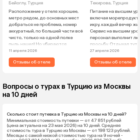
Бейоглу, Турция
Текирова, Турция
Расположение у отеля хорошее,
Питание на высшем уро
метро рядом, до основных мест
включая морепродукты
добраться не проблема, номер
икру, каждый вечер жи
аккуратный, по большей части всё
Сервис на высшем уро
чисто, только на одной полке
персонал выполнит л
пыль нашел) Но убираются
просьбу. Отдыхал тут 
каждый день, меняют
раз, все идеально, нра
11 апреля 2026
27 апреля 2026
постельное/полотенца/воду.
даже номер дали тот,
Отзывы об отеле
Отзывы об отеле
Завтраки не прям чтобы
был в декабре 2025, п
разнообразные, под конец уже
все для клиента.
приедается. Из минусов —
шумоизоляция. Её, можно сказать,
Вопросы о турах в Турцию из Москвы
нет. Вы будете слышать всё, что
на 10 дней
происходит у соседей с каждой
из сторон. Двери без плинтусов и
каких-то уплотнителей, хлопают
Сколько стоит путевка в Турцию из Москвы на 10 дней?
только так, очень громко. У нас
Минимальная стоимость путевки — от 47 851 рублей
соседи приходили в 2 ночи,
(цена актуальна на 23 мая 2026) на 10 дней. Средняя
слышно было абсолютно всё.
стоимость тура в Турцию из Москвы — от 198 123 рублей.
Месяцы с самой низкой стоимостью тура на 9 ночей -
Также была проблема с окном —