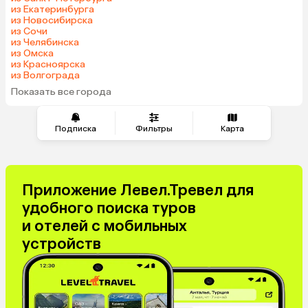
Индия
Марокко
из Екатеринбурга
из Новосибирска
Кипр
Малайзия
из Сочи
Оман
Гонконг
из Челябинска
из Омска
Венесуэла
Саудовская Аравия
из Красноярска
Бахрейн
Куба
из Волгограда
Показать все города
Подписка
Фильтры
Карта
Приложение Левел.Тревел для
удобного поиска туров
и отелей с мобильных
устройств