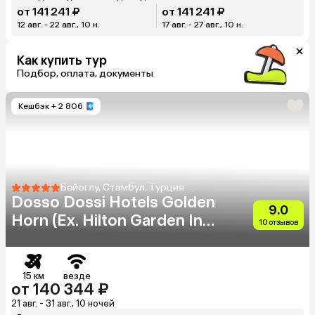
от 141 241 ₽
от 141 241 ₽
12 авг. - 22 авг., 10 н.
17 авг. - 27 авг., 10 н.
Как купить тур
Подбор, оплата, документы
Кешбэк
+ 2 806
Бейоглу, Стамбул, Турция
Dosso Dossi Hotels Golden
9.0
Horn (Eх. Hilton Garden Inn
10 отзывов
Golden Horn)
15 км
везде
от 140 344 ₽
21 авг. - 31 авг., 10 ночей