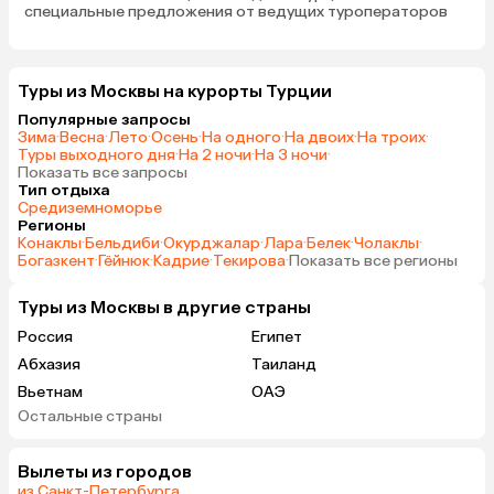
специальные предложения от ведущих туроператоров
Туры из Москвы на курорты Турции
Популярные запросы
Зима
·
Весна
·
Лето
·
Осень
·
На одного
·
На двоих
·
На троих
·
Туры выходного дня
·
На 2 ночи
·
На 3 ночи
·
Показать все запросы
Тип отдыха
Средиземноморье
Регионы
Конаклы
·
Бельдиби
·
Окурджалар
·
Лара
·
Белек
·
Чолаклы
·
Богазкент
·
Гёйнюк
·
Кадрие
·
Текирова
·
Показать все регионы
Туры из Москвы в другие страны
Россия
Египет
Абхазия
Таиланд
Вьетнам
ОАЭ
Остальные страны
Мальдивы
Танзания
Индонезия
Сейшелы
Вылеты из городов
Шри-Ланка
Маврикий
из Санкт-Петербурга