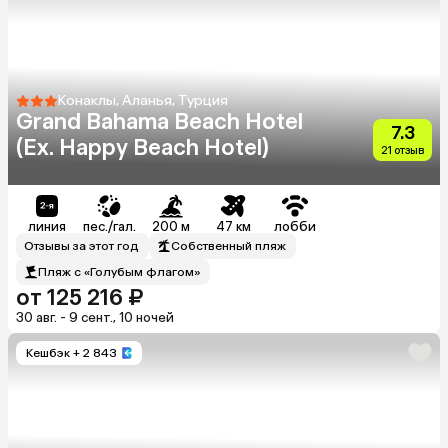
Конаклы, Аланья, Турция
Grand Bahama Beach Hotel
7.3
(Ex. Happy Beach Hotel)
21 отзыв
линия
пес./гал.
200 м
47 км
лобби
Отзывы за этот год
Собственный пляж
Пляж с «Голубым флагом»
от 125 216 ₽
30 авг. - 9 сент., 10 ночей
Кешбэк
+ 2 843