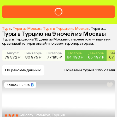
Туры
,
Туры из Москвы
,
Туры в Турцию из Москвы
,
Туры в Турцию на 9 ночей из Москвы
Туры в Турцию на 9 ночей из Москвы
Туры в Турцию на 10 дней из Москвы с перелетом — ищите и
сравнивайте туры онлайн по всем туроператорам.
Август
Сентябрь
Октябрь
Ноябрь
Декабрь
Янв
79 372 ₽
80 975 ₽
77 195 ₽
64 490 ₽
65 497 ₽
67 9
По рекомендации
Показаны туры в 1 152 отеля
Кешбэк
+ 2 196
Бейоглу, Стамбул, Турция