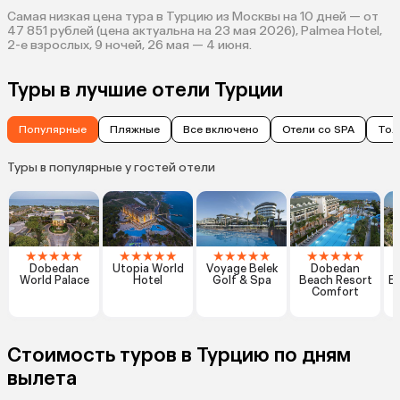
Самая низкая цена тура в Турцию из Москвы на 10 дней — от
47 851 рублей (цена актуальна на 23 мая 2026), Palmea Hotel,
2-е взрослых, 9 ночей, 26 мая — 4 июня.
Туры в лучшие отели Турции
Популярные
Пляжные
Все включено
Отели со SPA
Тол
Туры в популярные у гостей отели
★
★
★
★
★
★
★
★
★
★
★
★
★
★
★
★
★
★
★
★
Dobedan
Utopia World
Voyage Belek
Dobedan
World Palace
Hotel
Golf & Spa
Beach Resort
Ex
Comfort
Стоимость туров в Турцию по дням
вылета