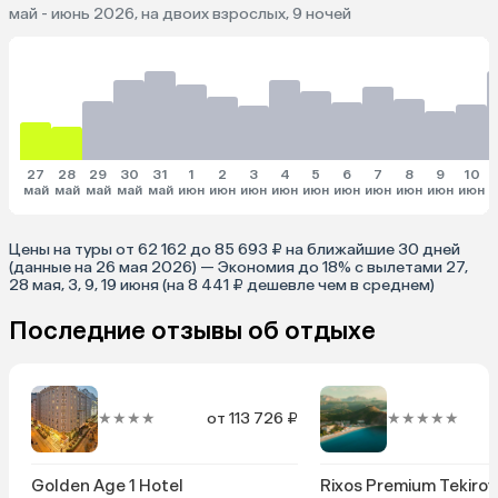
май - июнь 2026, на двоих взрослых, 9 ночей
27
28
29
30
31
1
2
3
4
5
6
7
8
9
10
май
май
май
май
май
июн
июн
июн
июн
июн
июн
июн
июн
июн
июн
и
Цены на туры от 62 162 до 85 693 ₽ на ближайшие 30 дней
(данные на 26 мая 2026) — Экономия до 18% с вылетами 27,
28 мая, 3, 9, 19 июня (на 8 441 ₽ дешевле чем в среднем)
Последние отзывы об отдыхе
★★★★
от 113 726 ₽
★★★★★
Golden Age 1 Hotel
Rixos Premium Tekirov