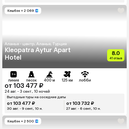
Кешбэк
+ 2 069
Аланья - центр, Аланья, Турция
Kleopatra Aytur Apart
8.0
Hotel
41 отзыв
линия
песок
400 м
125 км
лобби
от 103 477 ₽
24 авг. - 3 сент., 10 ночей
Выгодные туры на соседние даты
от 103 477 ₽
от 103 732 ₽
30 авг. - 9 сент., 10 н.
27 авг. - 6 сент., 10 н.
Кешбэк
+ 2 500