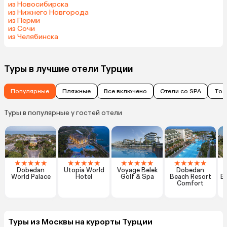
из Новосибирска
из Нижнего Новгорода
из Перми
из Сочи
из Челябинска
Туры в лучшие отели Турции
Популярные
Пляжные
Все включено
Отели со SPA
Тол
Туры в популярные у гостей отели
★
★
★
★
★
★
★
★
★
★
★
★
★
★
★
★
★
★
★
★
Dobedan
Utopia World
Voyage Belek
Dobedan
World Palace
Hotel
Golf & Spa
Beach Resort
Ex
Comfort
Туры из Москвы на курорты Турции