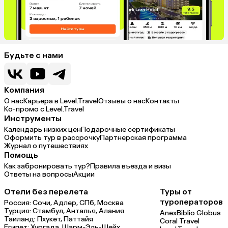
Будьте с нами
Компания
О нас
Карьера в Level.Travel
Отзывы о нас
Контакты
Ко-промо с Level.Travel
Инструменты
Календарь низких цен
Подарочные сертификаты
Оформить тур в рассрочку
Партнерская программа
Журнал о путешествиях
Помощь
Как забронировать тур?
Правила въезда и визы
Ответы на вопросы
Акции
Отели без перелета
Туры от
туроператоров
Россия:
Сочи,
Адлер,
СПб,
Москва
Турция:
Стамбул,
Анталья,
Алания
Anex
Biblio Globus
Таиланд:
Пхукет,
Паттайя
Coral Travel
Египет:
Хургада,
Шарм-Эль-Шейх