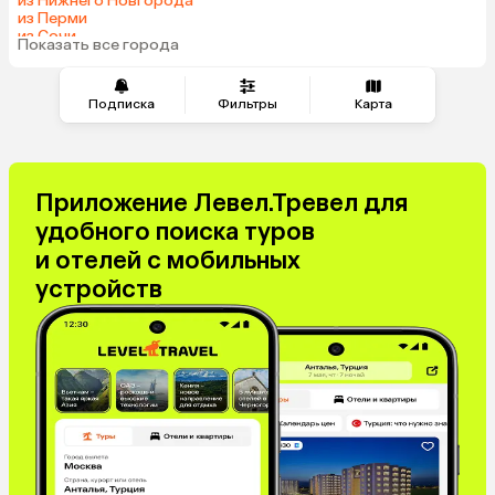
из Нижнего Новгорода
из Перми
из Сочи
Показать все города
из Челябинска
Подписка
Фильтры
Карта
Приложение Левел.Тревел для
удобного поиска туров
и отелей с мобильных
устройств