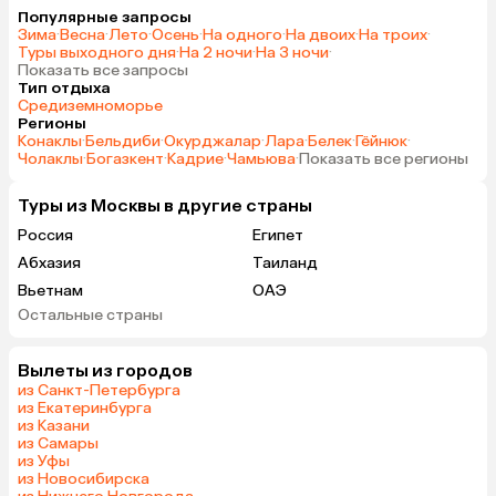
Популярные запросы
Зима
·
Весна
·
Лето
·
Осень
·
На одного
·
На двоих
·
На троих
·
Туры выходного дня
·
На 2 ночи
·
На 3 ночи
·
Показать все запросы
Тип отдыха
Средиземноморье
Регионы
Конаклы
·
Бельдиби
·
Окурджалар
·
Лара
·
Белек
·
Гёйнюк
·
Чолаклы
·
Богазкент
·
Кадрие
·
Чамьюва
·
Показать все регионы
Туры из Москвы в другие страны
Россия
Египет
Абхазия
Таиланд
Вьетнам
ОАЭ
Остальные страны
Мальдивы
Танзания
Индонезия
Сейшелы
Вылеты из городов
Шри-Ланка
Маврикий
из Санкт-Петербурга
Индия
Кипр
из Екатеринбурга
из Казани
Марокко
Малайзия
из Самары
Оман
Гонконг
из Уфы
из Новосибирска
Бахрейн
Куба