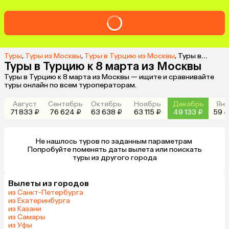
Туры
,
Туры из Москвы
,
Туры в Турцию из Москвы
,
Туры в Турцию к 8 марта из Москвы
Туры в Турцию к 8 марта из Москвы
Туры в Турцию к 8 марта из Москвы — ищите и сравнивайте
туры онлайн по всем туроператорам.
Август
Сентябрь
Октябрь
Ноябрь
Декабрь
Янв
71 833 ₽
76 624 ₽
63 638 ₽
63 115 ₽
49 133 ₽
59 4
Не нашлось туров по заданным параметрам 

 Попробуйте поменять даты вылета или поискать 
туры из другого города
Вылеты из городов
из Санкт-Петербурга
из Екатеринбурга
из Казани
из Самары
из Уфы