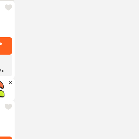
ь
₽
7 н.