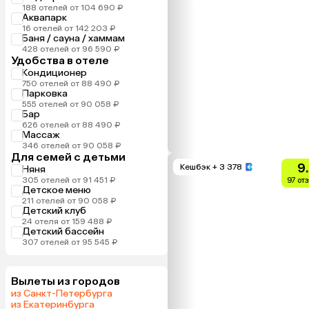
188 отелей от 104 690 ₽
Аквапарк
16 отелей от 142 203 ₽
Баня / сауна / хаммам
428 отелей от 96 590 ₽
Удобства в отеле
Кондиционер
750 отелей от 88 490 ₽
Парковка
555 отелей от 90 058 ₽
Бар
626 отелей от 88 490 ₽
Массаж
346 отелей от 90 058 ₽
Для семей с детьми
9
Кешбэк
+ 3 378
Няня
305 отелей от 91 451 ₽
97 от
Детское меню
211 отелей от 90 058 ₽
Детский клуб
24 отеля от 159 488 ₽
Детский бассейн
307 отелей от 95 545 ₽
Вылеты из городов
из Санкт-Петербурга
из Екатеринбурга