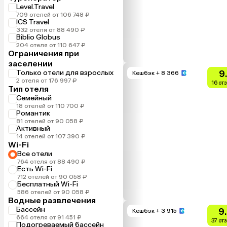
Level.Travel
709 отелей от 106 748 ₽
ICS Travel
332 отеля от 88 490 ₽
Biblio Globus
204 отеля от 110 647 ₽
Ограничения при
заселении
Только отели для взрослых
9
Кешбэк
+ 8 366
2 отеля от 176 997 ₽
16 от
Тип отеля
Семейный
18 отелей от 110 700 ₽
Романтик
81 отелей от 90 058 ₽
Активный
14 отелей от 107 390 ₽
Wi-Fi
Все отели
764 отеля от 88 490 ₽
Есть Wi-Fi
712 отелей от 90 058 ₽
Бесплатный Wi-Fi
586 отелей от 90 058 ₽
Водные развлечения
Бассейн
9
Кешбэк
+ 3 915
664 отеля от 91 451 ₽
37 от
Подогреваемый бассейн