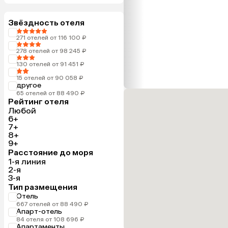
Звёздность отеля
271 отелей от 116 100 ₽
278 отелей от 98 245 ₽
130 отелей от 91 451 ₽
15 отелей от 90 058 ₽
другое
65 отелей от 88 490 ₽
Рейтинг отеля
Любой
6+
7+
8+
9+
Расстояние до моря
1-я линия
2-я
3-я
Тип размещения
Отель
667 отелей от 88 490 ₽
Апарт-отель
84 отеля от 108 696 ₽
Апартаменты