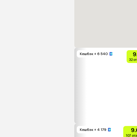
9
Кешбэк
+ 6 540
32 о
9.
Кешбэк
+ 4 179
107 от