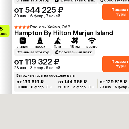
Отзывы за этот год
Премиальный отдых
Собственный 
от 544 225 ₽
Показат
туры
30 янв. - 6 февр., 7 ночей
Рас-аль-Хайма, ОАЭ
.8
Hampton By Hilton Marjan Island
зывов
линия
песок
15 м
48 км
везде
Отзывы за этот год
Собственный пляж
от 119 322 ₽
Показат
туры
28 янв. - 3 февр., 6 ночей
Выгодные туры на соседние даты
от 139 619 ₽
от 144 965 ₽
от 129 818 ₽
31 янв. - 8 февр., 8 н.
28 янв. - 5 февр., 8 н.
29 янв. - 5 февр.,