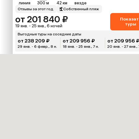
линия
300 м
42 км
везде
Отзывы за этот год
Собственный пляж
от 201 840 ₽
Показат
туры
19 янв. - 25 янв., 6 ночей
Выгодные туры на соседние даты
от 238 209 ₽
от 209 956 ₽
от 209 956 
29 янв. - 6 февр., 8 н.
18 янв. - 25 янв., 7 н.
20 янв. - 27 янв., 