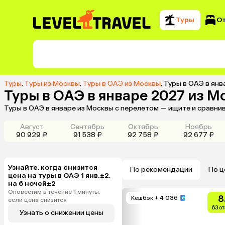
Туры
О
Туры
,
Туры из Москвы
,
Туры в ОАЭ из Москвы
,
Туры в ОАЭ в янв
Туры в ОАЭ в январе 2027 из М
Туры в ОАЭ в январе из Москвы с перелетом — ищите и сравни
Август
Сентябрь
Октябрь
Ноябрь
90 929 ₽
91 538 ₽
92 758 ₽
92 677 ₽
Узнайте, когда снизится
По рекомендации
По ц
цена на туры в ОАЭ 1 янв.±2,
на 6 ночей±2
Оповестим в течение 1 минуты,
8
Кешбэк
+ 4 036
если цена снизится
63 о
Узнать о снижении цены