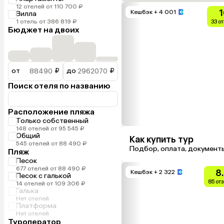
12 отелей от 110 700 ₽
1
Кешбэк
+ 4 001
Вилла
1 отель от 386 819 ₽
33 о
Бюджет на двоих
от
₽
до
₽
Поиск отеля по названию
Расположение пляжа
Только собственный
148 отелей от 95 545 ₽
Общий
Как купить тур
545 отелей от 88 490 ₽
Подбор, оплата, документ
Пляж
Песок
677 отелей от 88 490 ₽
8
Кешбэк
+ 2 322
Песок с галькой
85 от
14 отелей от 109 306 ₽
Галька
Нет отелей
Платформа
Нет отелей
Туроператор