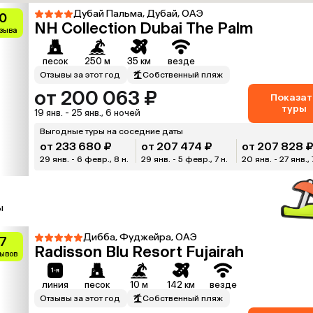
Дубай Пальма, Дубай, ОАЭ
0
NH Collection Dubai The Palm
тзыва
песок
250 м
35 км
везде
Отзывы за этот год
Собственный пляж
от 200 063 ₽
Показат
туры
19 янв. - 25 янв., 6 ночей
Выгодные туры на соседние даты
от 233 680 ₽
от 207 474 ₽
от 207 828 
29 янв. - 6 февр., 8 н.
29 янв. - 5 февр., 7 н.
20 янв. - 27 янв., 
ы
Дибба, Фуджейра, ОАЭ
.7
Radisson Blu Resort Fujairah
зывов
линия
песок
10 м
142 км
везде
Отзывы за этот год
Собственный пляж