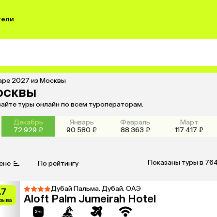
тели
аре 2027 из Москвы
осквы
вайте туры онлайн по всем туроператорам.
Декабрь
Январь
Февраль
Март
72 929 ₽
90 580 ₽
88 363 ₽
117 417 ₽
Показаны туры в 76
ене
По рейтингу
Дубай Пальма, Дубай, ОАЭ
.7
Aloft Palm Jumeirah Hotel
тзыва