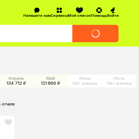
Напишите нам
Сервисы
Мой список
Помощь
Войти
Апрель
Май
Июнь
Июль
134 712 ₽
121 866 ₽
Нет данных
Нет данных
4 отеля