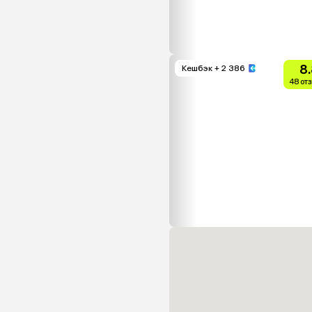
8
Кешбэк
+ 2 386
48 от