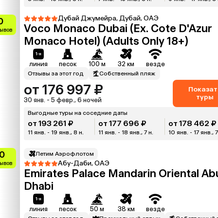
Дубай Джумейра, Дубай, ОАЭ
0
Voco Monaco Dubai (Ex. Cote D'Azur
зывов
Monaco Hotel) (Adults Only 18+)
линия
песок
100 м
32 км
везде
Отзывы за этот год
Собственный пляж
от 176 997 ₽
Показат
туры
30 янв. - 5 февр., 6 ночей
Выгодные туры на соседние даты
от 193 261 ₽
от 177 696 ₽
от 178 462 ₽
11 янв. - 19 янв., 8 н.
11 янв. - 18 янв., 7 н.
10 янв. - 17 янв., 7
0
Летим Аэрофлотом
Абу-Даби, ОАЭ
зывов
Emirates Palace Mandarin Oriental Ab
Dhabi
линия
песок
50 м
38 км
везде