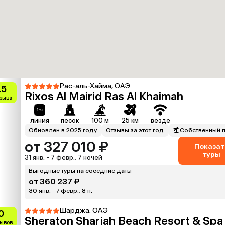
Рас-аль-Хайма, ОАЭ
.5
Rixos Al Mairid Ras Al Khaimah
тзыва
линия
песок
100 м
25 км
везде
Обновлен в 2025 году
Отзывы за этот год
Собственный 
от 327 010 ₽
Показат
туры
31 янв. - 7 февр., 7 ночей
Выгодные туры на соседние даты
от 360 237 ₽
30 янв. - 7 февр., 8 н.
Шарджа, ОАЭ
0
Sheraton Sharjah Beach Resort & Spa
зывов