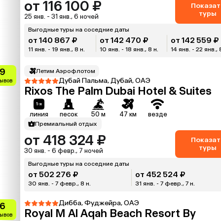
от 116 100 ₽
Показат
туры
25 янв. - 31 янв., 6 ночей
Выгодные туры на соседние даты
от 140 867 ₽
от 142 470 ₽
от 142 559 ₽
11 янв. - 19 янв., 8 н.
10 янв. - 18 янв., 8 н.
14 янв. - 22 янв., 
.9
Летим Аэрофлотом
Дубай Пальма, Дубай, ОАЭ
зывов
Rixos The Palm Dubai Hotel & Suites
линия
песок
50 м
47 км
везде
Премиальный отдых
от 418 324 ₽
Показат
туры
30 янв. - 6 февр., 7 ночей
Выгодные туры на соседние даты
от 502 276 ₽
от 452 524 ₽
30 янв. - 7 февр., 8 н.
31 янв. - 7 февр., 7 н.
Дибба, Фуджейра, ОАЭ
.6
Royal M Al Aqah Beach Resort By
зывов