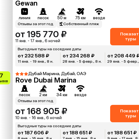
Gewan
линия
песок
50 м
75 км
везде
Отзывы за этот год
Собственный пляж
от 195 770 ₽
Показат
туры
11 янв. - 17 янв., 6 ночей
Выгодные туры на соседние даты
от 232 588 ₽
от 234 268 ₽
от 208 449 
11 янв. - 19 янв., 8 н.
28 янв. - 5 февр., 8 н.
29 янв. - 5 февр.,
Дубай Марина, Дубай, ОАЭ
.7
Rove Dubai Marina
зывов
песок
2 км
34 км
везде
Отзывы за этот год
от 168 905 ₽
Показат
туры
10 янв. - 16 янв., 6 ночей
Выгодные туры на соседние даты
от 187 606 ₽
от 188 651 ₽
от 188 651 ₽
8 янв. - 16 янв., 8 н.
7 янв. - 15 янв., 8 н.
9 янв. - 17 янв., 8 