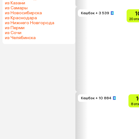
из Казани
из Самары
из Новосибирска
1
Кешбэк
+ 3 539
из Краснодара
20 от
из Нижнего Новгорода
из Перми
из Сочи
из Челябинска
1
Кешбэк
+ 10 884
8 от