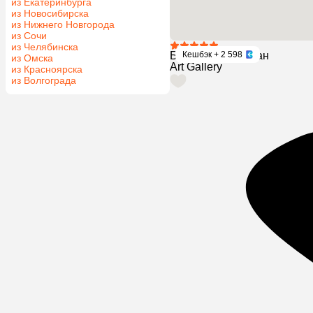
из Екатеринбурга
из Новосибирска
из Нижнего Новгорода
из Сочи
из Челябинска
Баку, Азербайджан
Кешбэк
+ 2 598
из Омска
Art Gallery
из Красноярска
из Волгограда