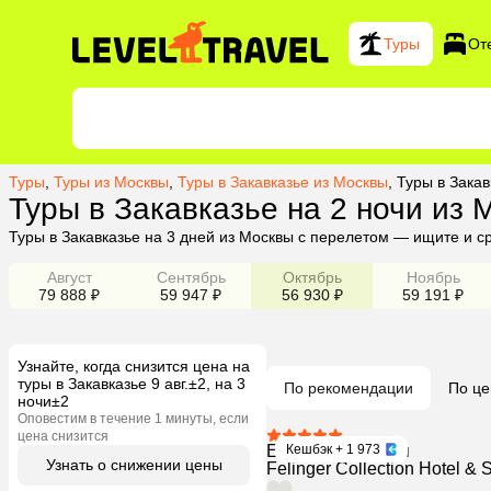
Туры
От
Туры
,
Туры из Москвы
,
Туры в Закавказье из Москвы
,
Туры в Закав
Туры в Закавказье на 2 ночи из 
Туры в Закавказье на 3 дней из Москвы с перелетом — ищите и с
Август
Сентябрь
Октябрь
Ноябрь
79 888 ₽
59 947 ₽
56 930 ₽
59 191 ₽
Узнайте, когда снизится цена на
туры в Закавказье 9 авг.±2, на 3
По рекомендации
По це
ночи±2
Оповестим в течение 1 минуты, если
цена снизится
Ереван, Армения
Кешбэк
+ 1 973
Узнать о снижении цены
Felinger Collection Hotel & 