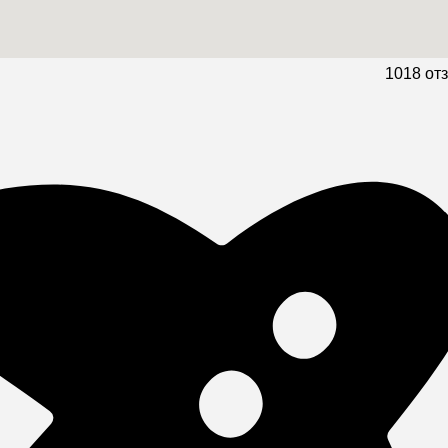
10
18 от