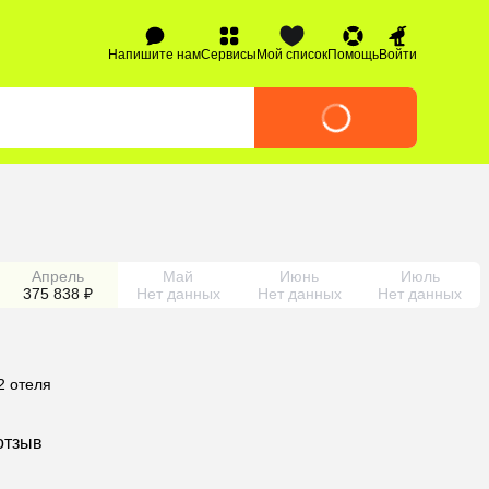
Напишите нам
Сервисы
Мой список
Помощь
Войти
Апрель
Май
Июнь
Июль
375 838 ₽
Нет данных
Нет данных
Нет данных
2 отеля
отзыв