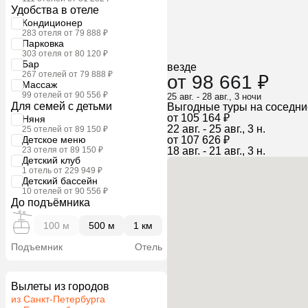
Удобства в отеле
Кондиционер
283 отеля от 79 888 ₽
Парковка
303 отеля от 80 120 ₽
Бар
везде
267 отелей от 79 888 ₽
от 98 661 ₽
Массаж
99 отелей от 90 556 ₽
25 авг. - 28 авг., 3 ночи
Для семей с детьми
Выгодные туры на соседни
от 105 164 ₽
Няня
22 авг. - 25 авг., 3 н.
25 отелей от 89 150 ₽
Детское меню
от 107 626 ₽
23 отеля от 89 150 ₽
18 авг. - 21 авг., 3 н.
Детский клуб
1 отель от 229 949 ₽
Детский бассейн
10 отелей от 90 556 ₽
До подъёмника
100 м
500 м
1 км
Подъемник
Отель
Вылеты из городов
из Санкт-Петербурга