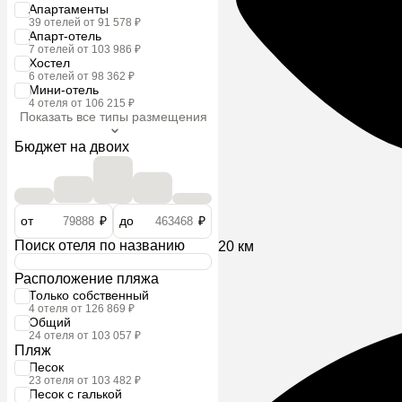
Апартаменты
39 отелей от 91 578 ₽
Апарт-отель
7 отелей от 103 986 ₽
Хостел
6 отелей от 98 362 ₽
Мини-отель
4 отеля от 106 215 ₽
Показать все типы размещения
Бюджет на двоих
от
₽
до
₽
Поиск отеля по названию
20 км
Расположение пляжа
Только собственный
4 отеля от 126 869 ₽
Общий
24 отеля от 103 057 ₽
Пляж
Песок
23 отеля от 103 482 ₽
Песок с галькой