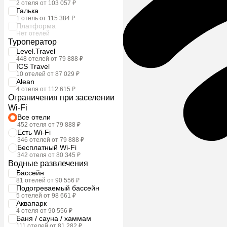
2 отеля от 103 057 ₽
Галька
1 отель от 115 384 ₽
Платформа
Нет отелей
Туроператор
Level.Travel
448 отелей от 79 888 ₽
ICS Travel
10 отелей от 87 029 ₽
Alean
4 отеля от 112 615 ₽
Ограничения при заселении
Wi-Fi
Все отели
452 отеля от 79 888 ₽
Есть Wi-Fi
346 отелей от 79 888 ₽
Бесплатный Wi-Fi
342 отеля от 80 345 ₽
Водные развлечения
Бассейн
81 отелей от 90 556 ₽
Подогреваемый бассейн
5 отелей от 98 661 ₽
Аквапарк
4 отеля от 90 556 ₽
Баня / сауна / хаммам
111 отелей от 81 282 ₽