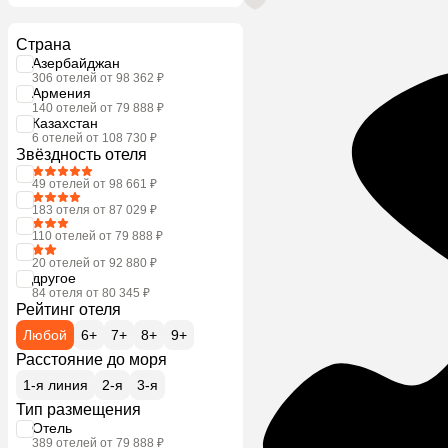
Страна
Азербайджан
306 отелей от 98 362 ₽
Армения
140 отелей от 79 888 ₽
Казахстан
6 отелей от 108 730 ₽
Звёздность отеля
49 отелей от 98 661 ₽
183 отеля от 87 029 ₽
110 отелей от 79 888 ₽
20 отелей от 92 880 ₽
другое
84 отеля от 80 345 ₽
Рейтинг отеля
Любой
6+
7+
8+
9+
Расстояние до моря
1-я линия
2-я
3-я
Тип размещения
Отель
389 отелей от 79 888 ₽