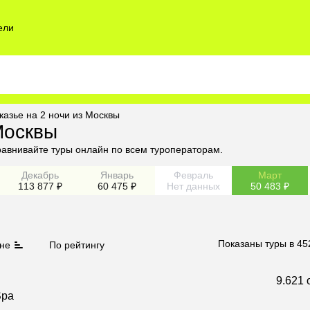
ели
казье на 2 ночи из Москвы
Москвы
равнивайте туры онлайн по всем туроператорам.
Декабрь
Январь
Февраль
Март
113 877 ₽
60 475 ₽
Нет данных
50 483 ₽
Показаны туры в 45
не
По рейтингу
9.6
21 
Spa