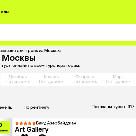
тели
авказье для троих из Москвы
з Москвы
е туры онлайн по всем туроператорам.
Декабрь
Январь
Февраль
Март
Нет данных
Нет данных
Нет данных
Нет данных
Показаны туры в 317
ене
По рейтингу
Баку, Азербайджан
0
Art Gallery
зывов