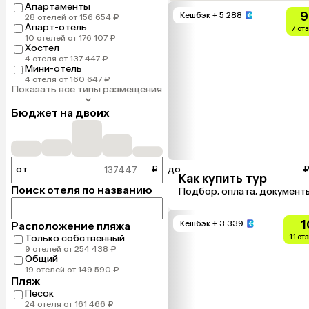
Апартаменты
9
Кешбэк
+ 5 288
28 отелей от 156 654 ₽
Апарт-отель
7 от
10 отелей от 176 107 ₽
Хостел
4 отеля от 137 447 ₽
Мини-отель
4 отеля от 160 647 ₽
Показать все типы размещения
Бюджет на двоих
от
₽
до
Как купить тур
Поиск отеля по названию
Подбор, оплата, документ
1
Кешбэк
+ 3 339
Расположение пляжа
Только собственный
11 от
9 отелей от 254 438 ₽
Общий
19 отелей от 149 590 ₽
Пляж
Песок
24 отеля от 161 466 ₽