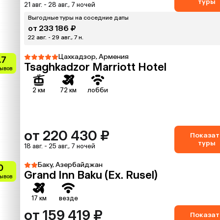
туры
21 авг. - 28 авг., 7 ночей
Выгодные туры на соседние даты
от 233 186 ₽
22 авг. - 29 авг., 7 н.
Цахкадзор, Армения
.7
Tsaghkadzor Marriott Hotel
зывов
2 км
72 км
лобби
от 220 430 ₽
Показат
туры
18 авг. - 25 авг., 7 ночей
Баку, Азербайджан
0
Grand Inn Baku (Ex. Rusel)
зывов
17 км
везде
от 159 419 ₽
Показат