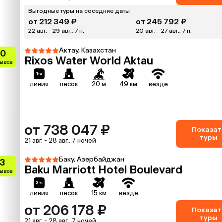
Выгодные туры на соседние даты
от 212 349 ₽
от 245 792 ₽
22 авг. - 29 авг., 7 н.
20 авг. - 27 авг., 7 н.
Актау, Казахстан
.0
Rixos Water World Aktau
зывов
линия
песок
20 м
49 км
везде
от 738 047 ₽
Показат
туры
21 авг. - 28 авг., 7 ночей
Баку, Азербайджан
.3
Baku Marriott Hotel Boulevard
зывов
линия
песок
15 км
везде
от 206 178 ₽
Показат
туры
21 авг. - 28 авг., 7 ночей