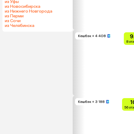
из Уфы
из Новосибирска
из Нижнего Новгорода
из Перми
из Сочи
из Челябинска
9
Кешбэк
+ 4 408
8 от
1
Кешбэк
+ 3 188
56 от