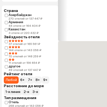
Страна
Азербайджан
270 отелей от 137 447 ₽
Армения
44 отеля от 164 404 ₽
Казахстан
3 отеля от 220 432 ₽
Звёздность отеля
37 отелей от 165 561 ₽
144 отеля от 143 056 ₽
70 отелей от 148 259 ₽
11 отелей от 156 654 ₽
другое
49 отелей от 137 447 ₽
Рейтинг отеля
Любой
6+
7+
8+
9+
Расстояние до моря
1-я линия
2-я
3-я
Тип размещения
Отель
268 отелей от 143 056 ₽