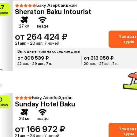
Баку, Азербайджан
.7
Sheraton Baku Intourist
зывов
27 км
везде
от 264 424 ₽
Показат
туры
21 авг. - 28 авг., 7 ночей
Выгодные туры на соседние даты
от 308 539 ₽
от 313 058 ₽
22 авг. - 29 авг., 7 н.
20 авг. - 27 авг., 7 н.
₽
ы
Баку, Азербайджан
0
Sunday Hotel Baku
зывов
28 км
везде
от 166 972 ₽
Показат
туры
21 авг. - 28 авг., 7 ночей