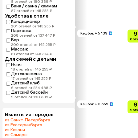
8 отелей от 190 339 ₽
Баня / сауна / хаммам
87 отелей от 145 255 ₽
Удобства в отеле
Кондиционер
201 отелей от 145 255 ₽
Парковка
9
Кешбэк
+ 5 139
208 отелей от 137 447 ₽
Бар
6 от
200 отелей от 145 255 ₽
Массаж
81 отелей от 146 314 ₽
Для семей с детьми
Няня
18 отелей от 145 255 ₽
Детское меню
17 отелей от 145 255 ₽
Детский клуб
6 отелей от 254 438 ₽
Детский бассейн
9 отелей от 190 339 ₽
9
Кешбэк
+ 3 659
9 от
Вылеты из городов
из Санкт-Петербурга
из Екатеринбурга
из Казани
из Самары