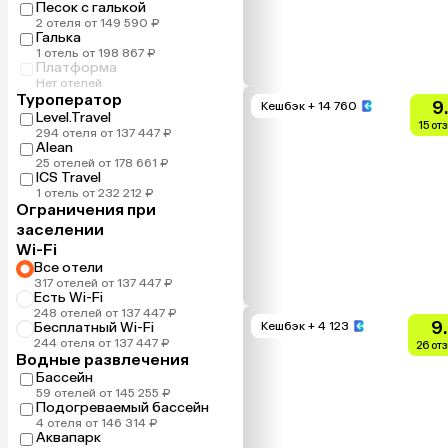
Песок с галькой
2 отеля от 149 590 ₽
Галька
1 отель от 198 867 ₽
Платформа
Нет отелей
Туроператор
9
Кешбэк
+ 14 760
Level.Travel
15 от
294 отеля от 137 447 ₽
Alean
25 отелей от 178 661 ₽
ICS Travel
1 отель от 232 212 ₽
Ограничения при
заселении
Wi-Fi
Все отели
317 отелей от 137 447 ₽
Есть Wi-Fi
248 отелей от 137 447 ₽
9
Бесплатный Wi-Fi
Кешбэк
+ 4 123
244 отеля от 137 447 ₽
26 от
Водные развлечения
Бассейн
59 отелей от 145 255 ₽
Подогреваемый бассейн
4 отеля от 146 314 ₽
Аквапарк