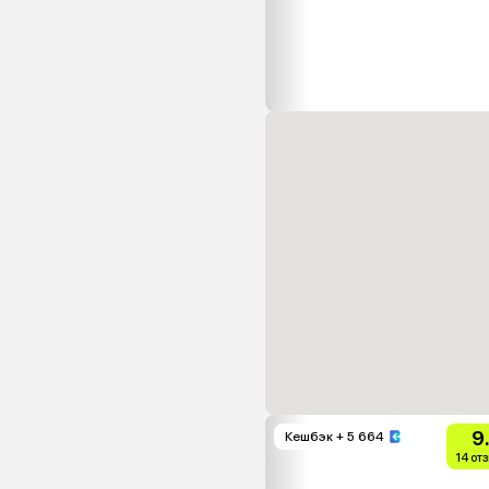
9
Кешбэк
+ 5 664
14 от