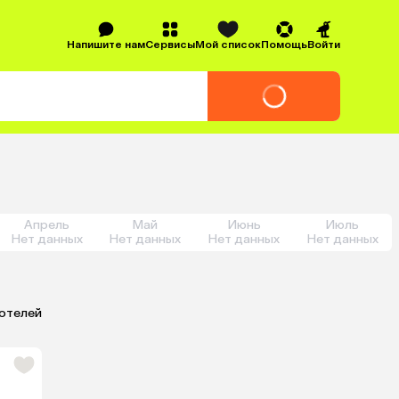
Напишите нам
Сервисы
Мой список
Помощь
Войти
Апрель
Май
Июнь
Июль
Нет данных
Нет данных
Нет данных
Нет данных
 отелей