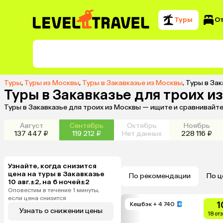
Туры
О
Туры
,
Туры из Москвы
,
Туры в Закавказье из Москвы
,
Туры в Зак
Туры в Закавказье для троих и
Туры в Закавказье для троих из Москвы — ищите и сравнивайт
Август
Сентябрь
Октябрь
Ноябрь
137 447 ₽
119 212 ₽
Нет данных
228 116 ₽
Узнайте, когда снизится
цена на туры в Закавказье
По рекомендации
По ц
10 авг.±2, на 6 ночей±2
Оповестим в течение 1 минуты,
если цена снизится
1
Кешбэк
+ 4 740
Узнать о снижении цены
18 от