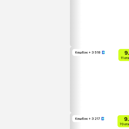
9
Кешбэк
+ 3 518
11 от
9
Кешбэк
+ 3 217
70 от